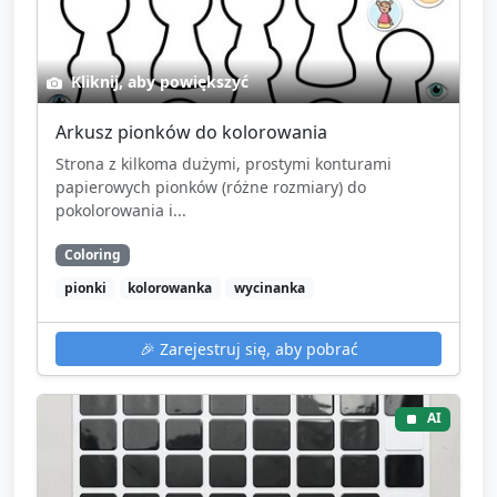
Kliknij, aby powiększyć
Arkusz pionków do kolorowania
Strona z kilkoma dużymi, prostymi konturami
papierowych pionków (różne rozmiary) do
pokolorowania i...
Coloring
pionki
kolorowanka
wycinanka
🎉
Zarejestruj się, aby pobrać
AI