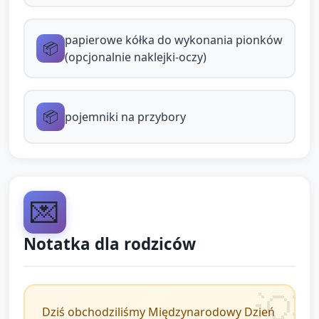
naklejek lub narysować twarz kredką.
papierowe kółka do wykonania pionków
Zachęć do umieszczenia pionka na polu
📦
(opcjonalnie naklejki-oczy)
szachownicy i nazwania go „pionkiem”.
Możesz zapytać: „Gdzie postawisz pionka?
Na białym czy na czarnym polu?” —
📦
pojemniki na przybory
wspiera to podejmowanie prostych decyzji.
Różnicowanie i wsparcie:
Dla dzieci, które mają trudności z precyzją,
💌
przygotuj większe kwadraty lub naklejki łatwe do
przyklejenia.
Notatka dla rodziców
Dla dzieci, które potrzebują wyzwania, zachęć do
stworzenia własnego wzoru kolorystycznego lub
policzenia pól (ile białych, ile czarnych).
Dziś obchodziliśmy Międzynarodowy Dzień