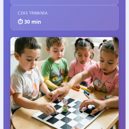
CZAS TRWANIA
⏱️
30
min