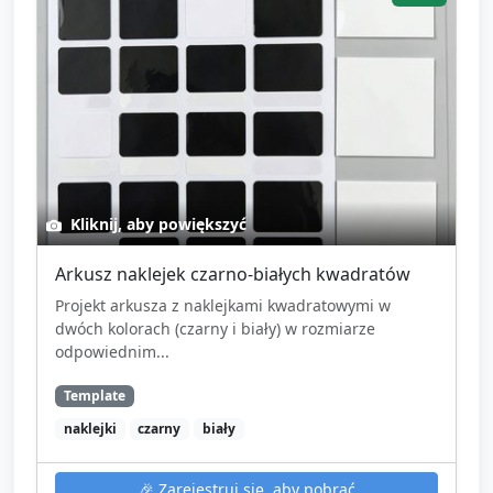
Kliknij, aby powiększyć
Arkusz naklejek czarno-białych kwadratów
Projekt arkusza z naklejkami kwadratowymi w
dwóch kolorach (czarny i biały) w rozmiarze
odpowiednim...
Template
naklejki
czarny
biały
🎉
Zarejestruj się, aby pobrać