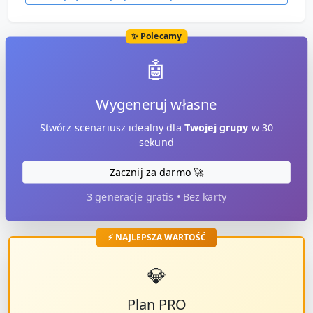
✨ Polecamy
🤖
Wygeneruj własne
Stwórz scenariusz idealny dla
Twojej grupy
w 30
sekund
Zacznij za darmo 🚀
3 generacje gratis • Bez karty
⚡ NAJLEPSZA WARTOŚĆ
💎
Plan PRO