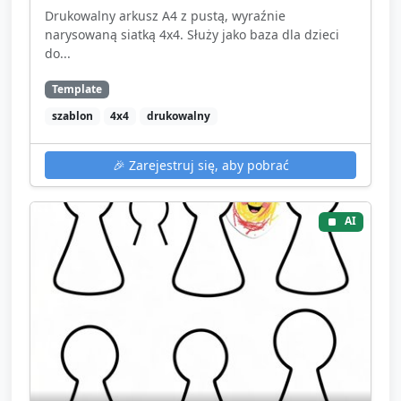
Drukowalny arkusz A4 z pustą, wyraźnie
narysowaną siatką 4x4. Służy jako baza dla dzieci
do...
Template
szablon
4x4
drukowalny
🎉
Zarejestruj się, aby pobrać
AI