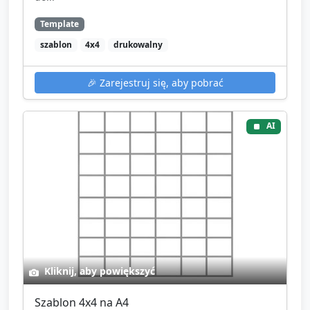
Template
szablon
4x4
drukowalny
🎉
Zarejestruj się, aby pobrać
AI
Kliknij, aby powiększyć
Szablon 4x4 na A4