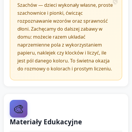
Szachów — dzieci wykonały własne, proste
Porządkowanie (1–2 minuty):
szachownice i pionki, ćwicząc
rozpoznawanie wzorów oraz sprawność
Poproś dzieci, żeby odłożyły przybory do
dłoni. Zachęcamy do dalszej zabawy w
pojemników i pochwaliły się krótkim zdaniem
domu: możecie razem układać
jednym zrobionym elementem (np. „Zrobiłem
naprzemienne pola z wykorzystaniem
pionka!”).
papieru, naklejek czy klocków i liczyć, ile
jest pól danego koloru. To świetna okazja
3. Zakończenie i
do rozmowy o kolorach i prostym liczeniu.
podsumowanie (około 5
minut)
Krótka prezentacja prac: każde dziecko pokazuje
🎨
swoją szachownicę i mówi jedno zdanie (np. „Mój
pionek jest niebieski.” lub „Ułożyłam biały kwadrat
Materiały Edukacyjne
pierwszy.”).