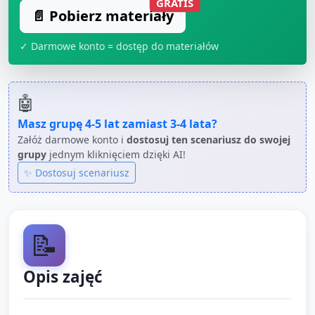
GRATIS
📄 Pobierz materiały
✓ Darmowe konto = dostęp do materiałów
🤖
Masz grupę
4-5 lat
zamiast
3-4 lata
?
Załóż darmowe konto i
dostosuj ten scenariusz do swojej
grupy
jednym kliknięciem dzięki AI!
✨ Dostosuj scenariusz
📝
Opis zajęć