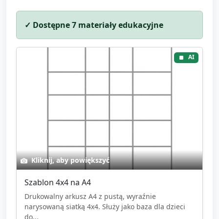
Podsumowanie przez opiekuna: przypomnienie
słów-kluczy (szachownica, pole, pionek, czarny,
✓ Dostępne
7
materiały edukacyjne
biały, wzór).
Propozycja zabawy domowej: opowiedz rodzicom,
AI
że dzieci mogą układać pola i liczyć w domu.
Pożegnanie piosenką lub rytmicznym „klaskaniem”
w takt krótkiej melodii.
Kliknij, aby powiększyć
Szablon 4x4 na A4
Drukowalny arkusz A4 z pustą, wyraźnie
narysowaną siatką 4x4. Służy jako baza dla dzieci
do...