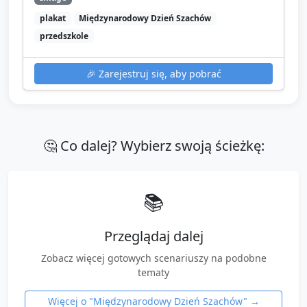
plakat
Międzynarodowy Dzień Szachów
przedszkole
🎉
Zarejestruj się, aby pobrać
🤔 Co dalej? Wybierz swoją ścieżkę:
📚
Przeglądaj dalej
Zobacz więcej gotowych scenariuszy na podobne
tematy
Więcej o "
Międzynarodowy Dzień Szachów
" →