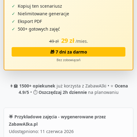
✓
Kopiuj ten scenariusz
✓
Nielimitowane generacje
✓
Eksport PDF
✓
500+ gotowych zajęć
29 zł
49 zł
/mies.
🎁 7 dni za darmo
Bez zobowiązań
👩‍🏫
1500+ opiekunek
już korzysta z ZabawAIki • ⭐
Ocena
4.9/5
• ⏱️
Oszczędzaj 2h dziennie
na planowaniu
🌟 Przykładowe zajęcia - wygenerowane przez
ZabawAIka.pl
Udostępniono:
11 czerwca 2026