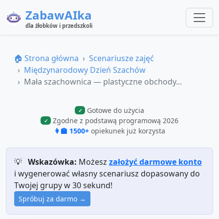
ZabawAIka
dla żłobków i przedszkoli
🏠 Strona główna
Scenariusze zajęć
Międzynarodowy Dzień Szachów
Mała szachownica — plastyczne obchody...
Gotowe do użycia
✓
Zgodne z podstawą programową 2026
✓
👩‍🏫 1500+
opiekunek już korzysta
💡
Wskazówka:
Możesz
założyć darmowe konto
i wygenerować własny scenariusz dopasowany do
Twojej grupy w 30 sekund!
Spróbuj za darmo →