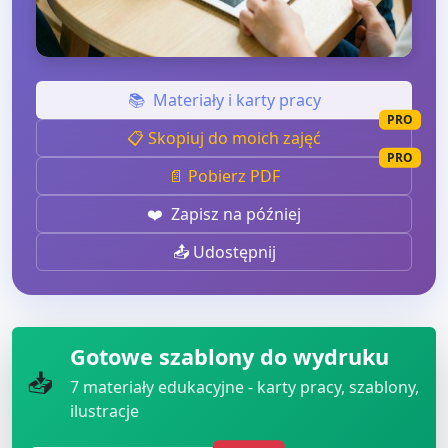
📚
Materiały i karty pracy
PRO
📋 Skopiuj do moich zajęć
PRO
📄 Pobierz PDF
❤️
Zapisz na później
📤 Udostępnij
Gotowe szablony do wydruku
📥
7
materiały edukacyjne - karty pracy, szablony,
ilustracje