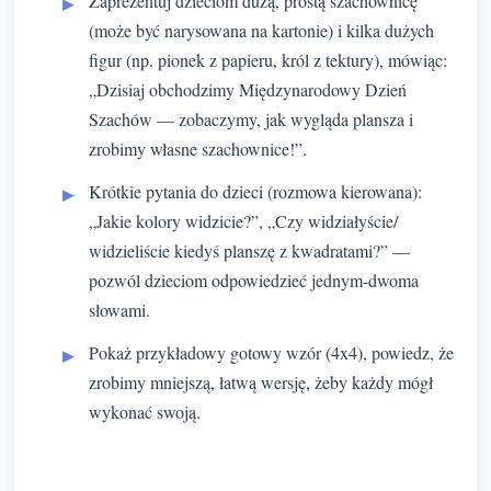
Zaprezentuj dzieciom dużą, prostą szachownicę
(może być narysowana na kartonie) i kilka dużych
figur (np. pionek z papieru, król z tektury), mówiąc:
„Dzisiaj obchodzimy Międzynarodowy Dzień
Szachów — zobaczymy, jak wygląda plansza i
zrobimy własne szachownice!”.
Krótkie pytania do dzieci (rozmowa kierowana):
„Jakie kolory widzicie?”, „Czy widziałyście/
widzieliście kiedyś planszę z kwadratami?” —
pozwól dzieciom odpowiedzieć jednym-dwoma
słowami.
Pokaż przykładowy gotowy wzór (4x4), powiedz, że
zrobimy mniejszą, łatwą wersję, żeby każdy mógł
wykonać swoją.