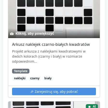
Kliknij, aby powiększyć
Arkusz naklejek czarno-białych kwadratów
Projekt arkusza z naklejkami kwadratowymi w
dwóch kolorach (czarny i biały) w rozmiarze
odpowiednim...
Template
naklejki
czarny
biały
🎉
Zarejestruj się, aby pobrać
AI