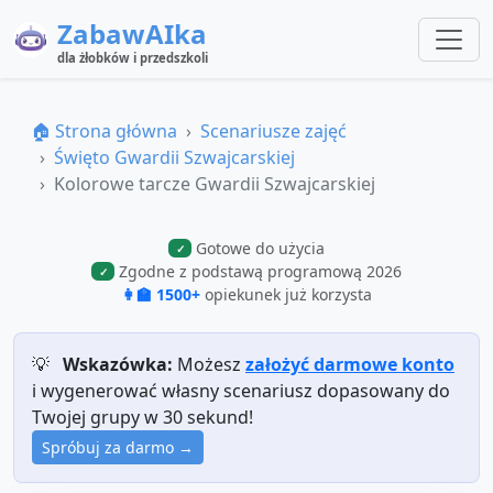
ZabawAIka
dla żłobków i przedszkoli
🏠 Strona główna
Scenariusze zajęć
Święto Gwardii Szwajcarskiej
Kolorowe tarcze Gwardii Szwajcarskiej
Gotowe do użycia
✓
Zgodne z podstawą programową 2026
✓
👩‍🏫 1500+
opiekunek już korzysta
💡
Wskazówka:
Możesz
założyć darmowe konto
i wygenerować własny scenariusz dopasowany do
Twojej grupy w 30 sekund!
Spróbuj za darmo →