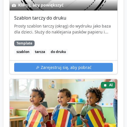
Kliknij, aby powiększyć
Szablon tarczy do druku
Prosty szablon tarczy (okrąg) do wydruku jako baza
dla dzieci. Służy do naklejania pasków papieru i...
Template
szablon
tarcza
do druku
🎉
Zarejestruj się, aby pobrać
AI