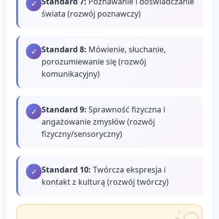
Standard
7
:
Poznawanie i doświadczanie
✓
świata (rozwój poznawczy)
Standard
8
:
Mówienie, słuchanie,
✓
porozumiewanie się (rozwój
komunikacyjny)
Standard
9
:
Sprawność fizyczna i
✓
angażowanie zmysłów (rozwój
fizyczny/sensoryczny)
Standard
10
:
Twórcza ekspresja i
✓
kontakt z kulturą (rozwój twórczy)