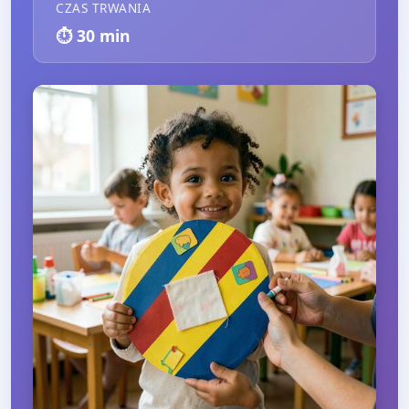
CZAS TRWANIA
⏱️
30
min