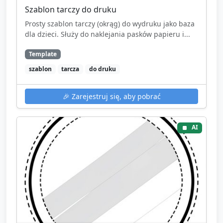
Szablon tarczy do druku
Prosty szablon tarczy (okrąg) do wydruku jako baza
dla dzieci. Służy do naklejania pasków papieru i...
Template
szablon
tarcza
do druku
🎉
Zarejestruj się, aby pobrać
AI