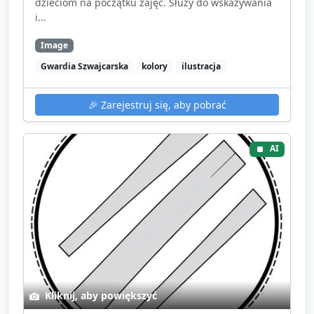
dzieciom na początku zajęć. Służy do wskazywania
i...
Image
Gwardia Szwajcarska
kolory
ilustracja
🎉
Zarejestruj się, aby pobrać
AI
Kliknij, aby powiększyć