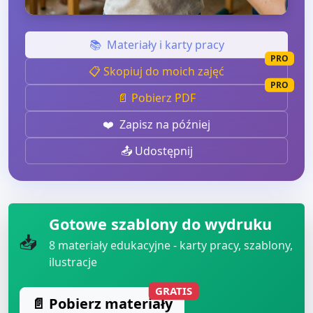
📚
Materiały i karty pracy
PRO
📋 Skopiuj do moich zajęć
PRO
📄 Pobierz PDF
❤️
Zapisz na później
📤 Udostępnij
Gotowe szablony do wydruku
📥
8
materiały edukacyjne - karty pracy, szablony,
ilustracje
GRATIS
📄 Pobierz materiały