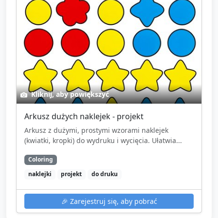
Kliknij, aby powiększyć
Arkusz dużych naklejek - projekt
Arkusz z dużymi, prostymi wzorami naklejek
(kwiatki, kropki) do wydruku i wycięcia. Ułatwia...
Coloring
naklejki
projekt
do druku
🎉
Zarejestruj się, aby pobrać