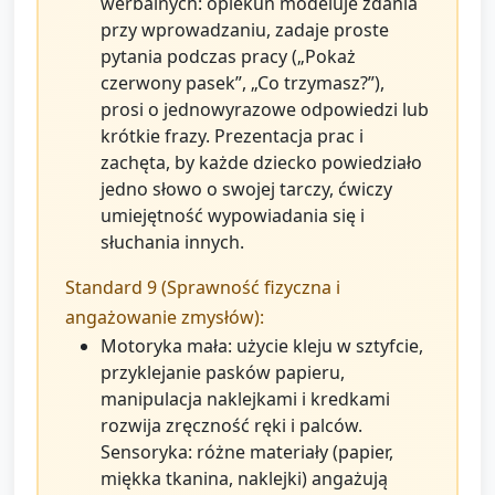
werbalnych: opiekun modeluje zdania
przy wprowadzaniu, zadaje proste
pytania podczas pracy („Pokaż
czerwony pasek”, „Co trzymasz?”),
prosi o jednowyrazowe odpowiedzi lub
krótkie frazy. Prezentacja prac i
zachęta, by każde dziecko powiedziało
jedno słowo o swojej tarczy, ćwiczy
umiejętność wypowiadania się i
słuchania innych.
Standard 9 (Sprawność fizyczna i
angażowanie zmysłów):
Motoryka mała: użycie kleju w sztyfcie,
przyklejanie pasków papieru,
manipulacja naklejkami i kredkami
rozwija zręczność ręki i palców.
Sensoryka: różne materiały (papier,
miękka tkanina, naklejki) angażują