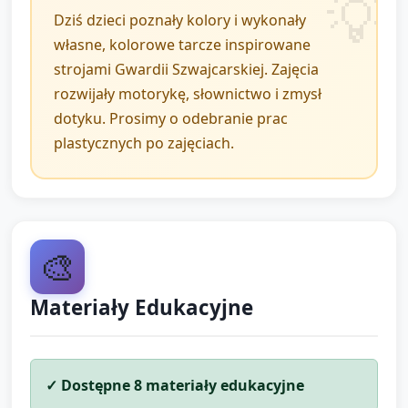
W kręgu: opiekun prosi każde dziecko, by pokazało
Dziś dzieci poznały kolory i wykonały
swoją tarczę i powiedziało jedno słowo o niej (np.
własne, kolorowe tarcze inspirowane
„czerwony”, „twardy”, „naklejka”), opiekun pomaga
strojami Gwardii Szwajcarskiej. Zajęcia
w sformułowaniu wypowiedzi.
rozwijały motorykę, słownictwo i zmysł
Krótkie podsumowanie: opiekun przypomina 2–3
dotyku. Prosimy o odebranie prac
nowe słowa („tarcza, pasek, kolor”) i chwali za
plastycznych po zajęciach.
wysiłek.
Pożegnanie: piosenka pożegnalna lub wspólne
klaśnięcie i uścisk (dopasowane do rutyny grupy).
🎨
Materiały Edukacyjne
✓ Dostępne
8
materiały edukacyjne