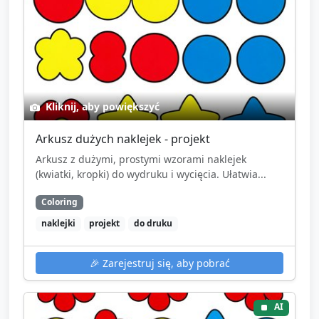
Kliknij, aby powiększyć
Arkusz dużych naklejek - projekt
Arkusz z dużymi, prostymi wzorami naklejek
(kwiatki, kropki) do wydruku i wycięcia. Ułatwia...
Coloring
naklejki
projekt
do druku
🎉
Zarejestruj się, aby pobrać
AI