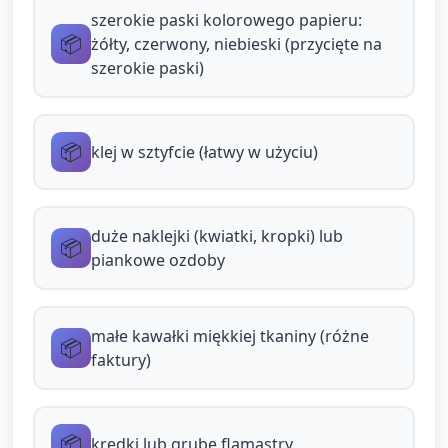
Dzieci otrzymują przygotowane elementy
szerokie paski kolorowego papieru:
(duże paski papieru, gotowe kartonowe
📦
żółty, czerwony, niebieski (przycięte na
kółko lub talerzyk). Dla najmniejszych
szerokie paski)
elementy mogą być już częściowo przycięte,
by ułatwić pracę.
📦
klej w sztyfcie (łatwy w użyciu)
Zadania dla dzieci: wybierać kolory, naklejać
paski, przyklejać jedną lub dwie naklejki,
przyciskać miękką tkaninę (jako
„chwast/ozdoba”) i dorysować kredką małe
duże naklejki (kwiatki, kropki) lub
📦
piankowe ozdoby
kropki lub linie.
Opiekun rozmawia z dziećmi: pyta o kolory
(„Pokaż czerwony pasek”), nazywa części
małe kawałki miękkiej tkaniny (różne
📦
tarczy („to jest pasek, to jest kółko”),
faktury)
powtarza słowa i modeluje pełne zdania.
Wzmacnianie sensoryczne: dzieci mogą
📦
kredki lub grube flamastry
dotykać różnych materiałów (papier, tkanina,