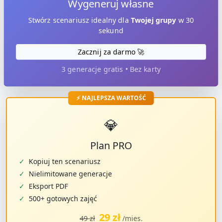
Wygeneruj własne
Stwórz scenariusz idealny dla
Twojej grupy
w 30
sekund
Zacznij za darmo 🚀
3 generacje gratis • Bez karty
⚡ NAJLEPSZA WARTOŚĆ
💎
Plan PRO
✓
Kopiuj ten scenariusz
✓
Nielimitowane generacje
✓
Eksport PDF
✓
500+ gotowych zajęć
29 zł
49 zł
/mies.