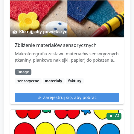
Kliknij, aby powiększyć
Zbliżenie materiałów sensorycznych
Makrofotografia zestawu materiałów sensorycznych
(tkaniny, piankowe naklejki, papier) do pokazania...
Image
sensoryczne
materiały
faktury
🎉
Zarejestruj się, aby pobrać
AI