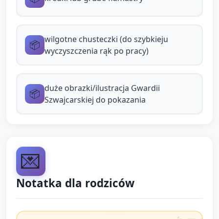
naklejka) i opiekun prosi „Jaki to materiał?
Miękki czy gładki?” (proste słowa).
wilgotne chusteczki (do szybkieju
📦
Krótka prezentacja i ruch (2–3 min): po
wyczyszczenia rąk po pracy)
skończeniu kilka dzieci (2–3) pokazuje
swoje tarcze w kręgu. Następnie opiekun
zachęca wszystkie dzieci do krótkiego
duże obrazki/ilustracja Gwardii
📦
„marszu” w miejscu lub małego kroczenia
Szwajcarskiej do pokazania
po sali trzymając tarczę przed sobą (proste:
4 kroki w prawo, 4 w lewo), połączone z
prostym „ra-ta-ta” naśladowanym przez
dzieci.
💌
Zakończenie i
Notatka dla rodziców
podsumowanie (5 minut)