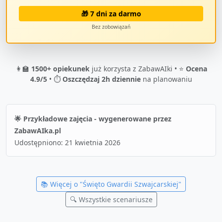
🎁 7 dni za darmo
Bez zobowiązań
👩‍🏫
1500+ opiekunek
już korzysta z ZabawAIki • ⭐
Ocena
4.9/5
• ⏱️
Oszczędzaj 2h dziennie
na planowaniu
🌟 Przykładowe zajęcia - wygenerowane przez
ZabawAIka.pl
Udostępniono:
21 kwietnia 2026
📚 Więcej o "
Święto Gwardii Szwajcarskiej
"
🔍 Wszystkie scenariusze