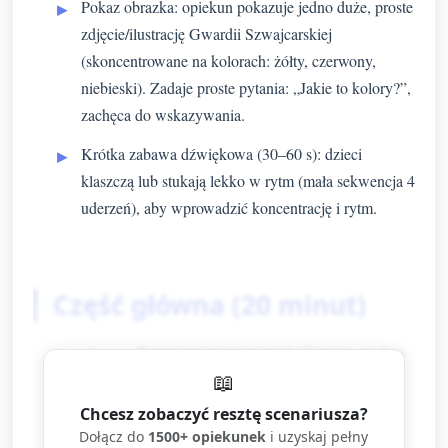
Pokaz obrazka: opiekun pokazuje jedno duże, proste
zdjęcie/ilustrację Gwardii Szwajcarskiej
(skoncentrowane na kolorach: żółty, czerwony,
niebieski). Zadaje proste pytania: „Jakie to kolory?”,
zachęca do wskazywania.
Krótka zabawa dźwiękowa (30–60 s): dzieci
klaszczą lub stukają lekko w rytm (mała sekwencja 4
uderzeń), aby wprowadzić koncentrację i rytm.
Część główna (20 minut)
Przygotowanie stanowisk (2 min): opiekun
📖
rozkłada materiały przy małych stolikach
lub na podłodze dla 3–4 dzieci na stację.
Chcesz zobaczyć resztę scenariusza?
Przy każdej stacji gotowe są: papierowe
Dołącz do
1500+ opiekunek
i uzyskaj pełny