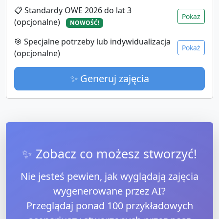
📋 Standardy OWE 2026 do lat 3
Pokaż
(opcjonalne)
NOWOŚĆ!
🎯 Specjalne potrzeby lub indywidualizacja
Pokaż
(opcjonalne)
✨ Generuj zajęcia
✨ Zobacz co możesz stworzyć!
Nie jesteś pewien, jak wyglądają zajęcia
wygenerowane przez AI?
Przeglądaj ponad 100 przykładowych