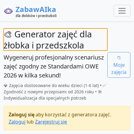
ZabawAIka
dla żłobków i przedszkoli
🎨 Generator zajęć dla
żłobka i przedszkola
Wygeneruj profesjonalny scenariusz
📁
Moje
zajęć
zgodny ze Standardami OWE
zajęcia
2026
w kilka sekund!
💎 Zajęcia dostosowane do wieku dzieci (1-6 lat) • ✅
Zgodność z nowymi przepisami od 2026 roku • 🎯
Indywidualizacja dla specjalnych potrzeb
Zaloguj się
aby korzystać z generatora zajęć.
Zaloguj
lub
Zarejestruj się