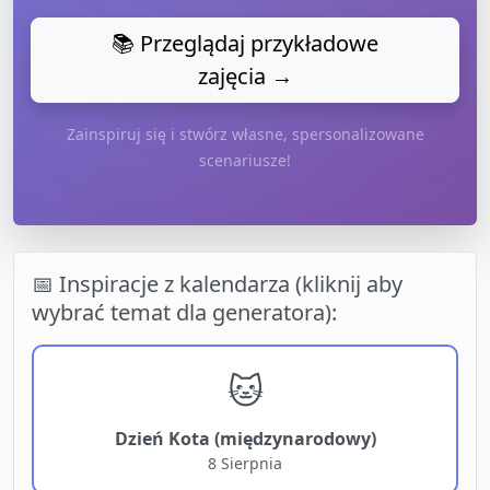
📚 Przeglądaj przykładowe
zajęcia →
Zainspiruj się i stwórz własne, spersonalizowane
scenariusze!
📅 Inspiracje z kalendarza (kliknij aby
wybrać temat dla generatora):
🐱
Dzień Kota (międzynarodowy)
8 Sierpnia