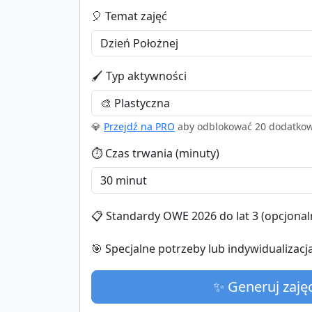
🎈 Temat zajęć
🖌️ Typ aktywności
💎
Przejdź na PRO
aby odblokować 20 dodatkow
⏱️ Czas trwania (minuty)
📋 Standardy OWE 2026 do lat 3 (opcjona
🎯 Specjalne potrzeby lub indywidualizacj
✨ Generuj zaję