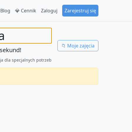
 Blog
💎 Cennik
Zaloguj
Zarejestruj się
a
📁 Moje zajęcia
 sekund!
ja dla specjalnych potrzeb