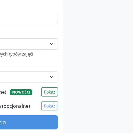
ych typów zajęć!
lne)
Pokaż
NOWOŚĆ!
a (opcjonalne)
Pokaż
cia