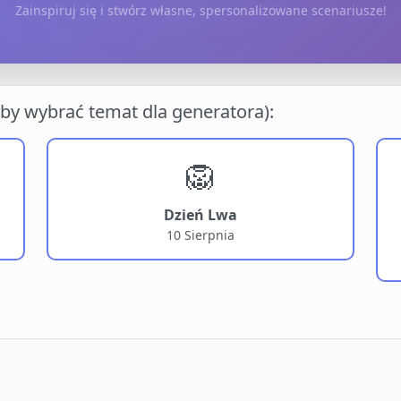
Zainspiruj się i stwórz własne, spersonalizowane scenariusze!
 aby wybrać temat dla generatora):
🦁
Dzień Lwa
10 Sierpnia