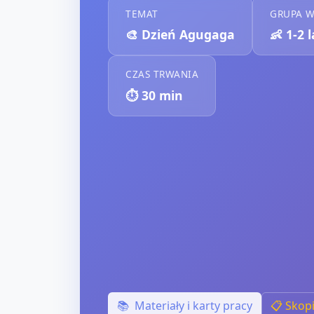
TEMAT
GRUPA 
🎨
Dzień Agugaga
👶
1-2 
CZAS TRWANIA
⏱️
30
min
📚
Materiały i karty pracy
📋 Skop