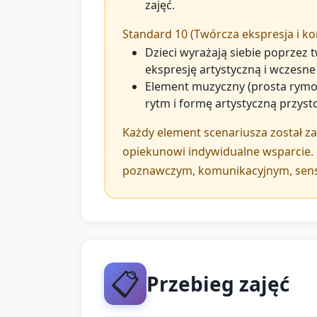
zajęć.
Standard 10 (Twórcza ekspresja i kon
Dzieci wyrażają siebie poprzez 
ekspresję artystyczną i wczesne
Element muzyczny (prosta rymow
rytm i formę artystyczną przys
Każdy element scenariusza został za
opiekunowi indywidualne wsparcie. 
poznawczym, komunikacyjnym, sen
📋
Przebieg zajęć