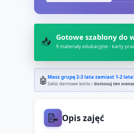
Gotowe szablony do 
📥
9
materiały edukacyjne - karty pracy
Masz grupę
2-3 lata
zamiast
1-2 lata
🤖
Załóż darmowe konto i
dostosuj ten scena
📝
Opis zajęć