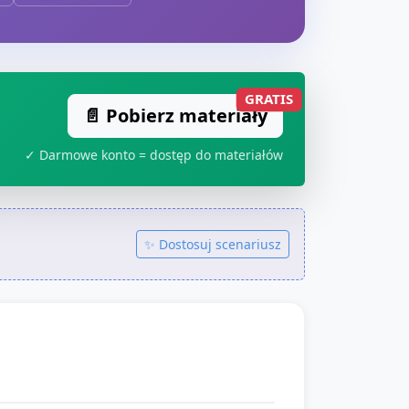
GRATIS
📄 Pobierz materiały
✓ Darmowe konto = dostęp do materiałów
✨ Dostosuj scenariusz