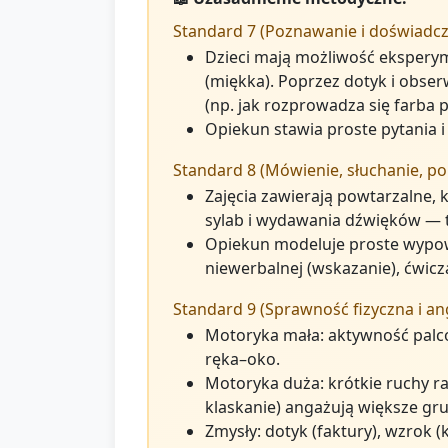
Standard 7 (Poznawanie i doświadcz
Dzieci mają możliwość eksperym
(miękka). Poprzez dotyk i obse
(np. jak rozprowadza się farba p
Opiekun stawia proste pytania i
Standard 8 (Mówienie, słuchanie, po
Zajęcia zawierają powtarzalne,
sylab i wydawania dźwięków — t
Opiekun modeluje proste wypowie
niewerbalnej (wskazanie), ćwic
Standard 9 (Sprawność fizyczna i a
Motoryka mała: aktywność palcow
ręka–oko.
Motoryka duża: krótkie ruchy r
klaskanie) angażują większe gru
Zmysły: dotyk (faktury), wzrok 