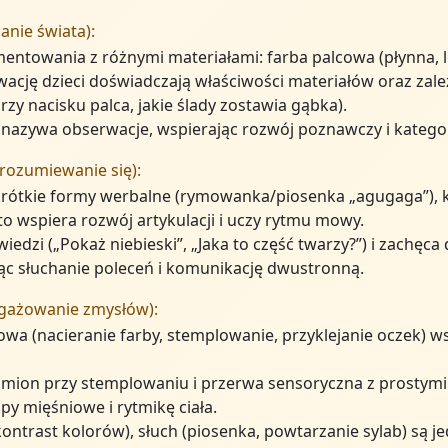
anie świata):
entowania z różnymi materiałami: farba palcowa (płynna, l
rwację dzieci doświadczają właściwości materiałów oraz za
rzy nacisku palca, jakie ślady zostawia gąbka).
 nazywa obserwacje, wspierając rozwój poznawczy i kategor
rozumiewanie się):
 krótkie formy werbalne (rymowanka/piosenka „agugaga”), 
o wspiera rozwój artykulacji i uczy rytmu mowy.
dzi („Pokaż niebieski”, „Jaka to część twarzy?”) i zachęca
ząc słuchanie poleceń i komunikację dwustronną.
ngażowanie zmysłów):
a (nacieranie farby, stemplowanie, przyklejanie oczek) ws
amion przy stemplowaniu i przerwa sensoryczna z prostymi
py mięśniowe i rytmikę ciała.
(kontrast kolorów), słuch (piosenka, powtarzanie sylab) są