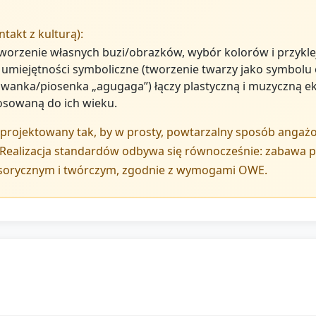
takt z kulturą):
tworzenie własnych buzi/obrazków, wybór kolorów i przykle
 umiejętności symboliczne (tworzenie twarzy jako symbolu 
anka/piosenka „agugaga”) łączy plastyczną i muzyczną ek
tosowaną do ich wieku.
projektowany tak, by w prosty, powtarzalny sposób angażow
Realizacja standardów odbywa się równocześnie: zabawa pl
sorycznym i twórczym, zgodnie z wymogami OWE.