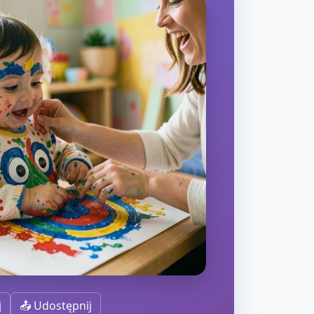
j
📤 Udostępnij