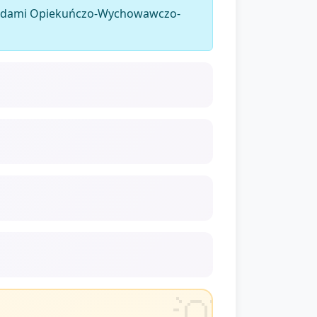
dardami Opiekuńczo-Wychowawczo-