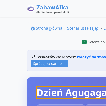
ZabawAIka
dla żłobków i przedszkoli
🏠 Strona główna
Scenariusze zajęć
D
Gotowe do 
✓
💡
Wskazówka:
Możesz
założyć darmo
Spróbuj za darmo →
Dzień Agugag