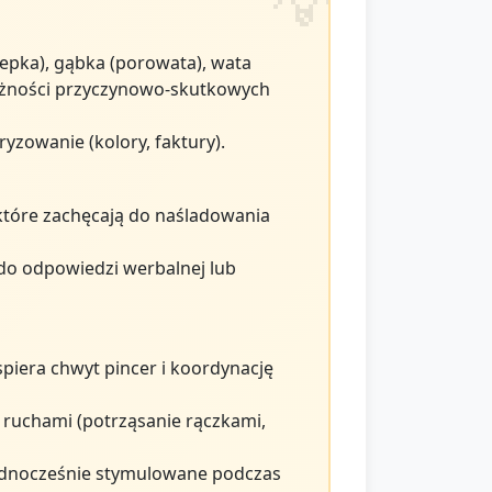
epka), gąbka (porowata), wata
leżności przyczynowo-skutkowych
yzowanie (kolory, faktury).
które zachęcają do naśladowania
 do odpowiedzi werbalnej lub
piera chwyt pincer i koordynację
 ruchami (potrząsanie rączkami,
 jednocześnie stymulowane podczas