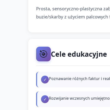
Prosta, sensoryczno-plastyczna z
buzie/skarby z użyciem palcowych f
🎯
Cele edukacyjne
Poznawanie różnych faktur i reak
✓
Rozwijanie wczesnych umiejętno
✓