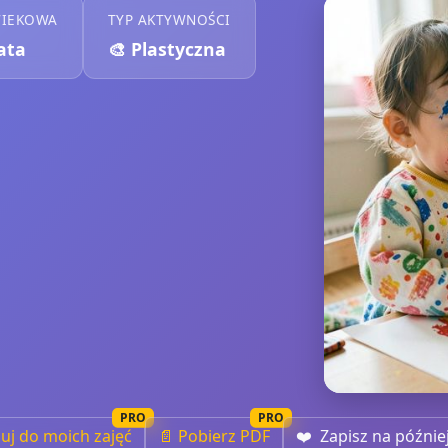
WIEKOWA
TYP AKTYWNOŚCI
lata
🎨
Plastyczna
PRO
PRO
iuj do moich zajęć
📄 Pobierz PDF
❤️
Zapisz na późnie