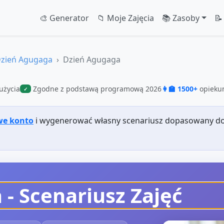
🎨 Generator
📁 Moje Zajęcia
📚 Zasoby
📝
zień Agugaga
Dzień Agugaga
użycia
Zgodne z podstawą programową 2026
👩‍🏫 1500+
opiekun
✓
we konto
i wygenerować własny scenariusz dopasowany do
a
- Scenariusz Zajęć