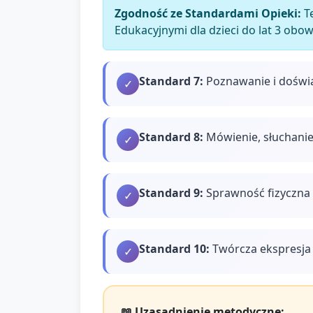
Zgodność ze Standardami Opieki:
Te
Edukacyjnymi dla dzieci do lat 3 obo
Standard
7
:
Poznawanie i doświ
✓
Standard
8
:
Mówienie, słuchanie
✓
Standard
9
:
Sprawność fizyczna 
✓
Standard
10
:
Twórcza ekspresja 
✓
📖 Uzasadnienie metodyczne: