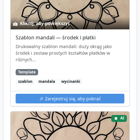
Kliknij, aby powiększyć
Szablon mandali — środek i płatki
Drukowalny szablon mandali: duży okrąg jako
środek i zestaw prostych kształtów płatków w
różnych...
Template
szablon
mandala
wycinanki
🎉
Zarejestruj się, aby pobrać
AI