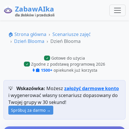
ZabawAIka
dla żłobków i przedszkoli
🏠 Strona główna
Scenariusze zajęć
Dzień Blooma
Dzień Blooma
Gotowe do użycia
✓
Zgodne z podstawą programową 2026
✓
👩‍🏫 1500+
opiekunek już korzysta
💡
Wskazówka:
Możesz
założyć darmowe konto
i wygenerować własny scenariusz dopasowany do
Twojej grupy w 30 sekund!
Spróbuj za darmo →