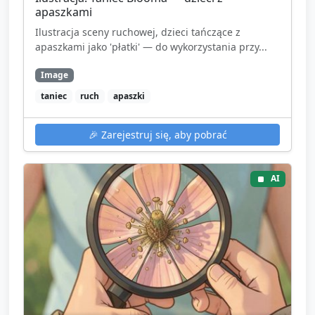
apaszkami
Ilustracja sceny ruchowej, dzieci tańczące z
apaszkami jako 'płatki' — do wykorzystania przy...
Image
taniec
ruch
apaszki
🎉
Zarejestruj się, aby pobrać
AI