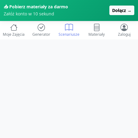
📥 Pobierz materiały za darmo
Dołącz →
Załóż konto w 10 sekund
Moje Zajęcia
Generator
Scenariusze
Materiały
Zaloguj
© 2025 ZabawAIka.pl - Generator zajęć dla żłobka
Stworzone z ❤️ dla opiekunów i dzieci
Obserwuj nas na Facebooku!
Przejdź do Facebook