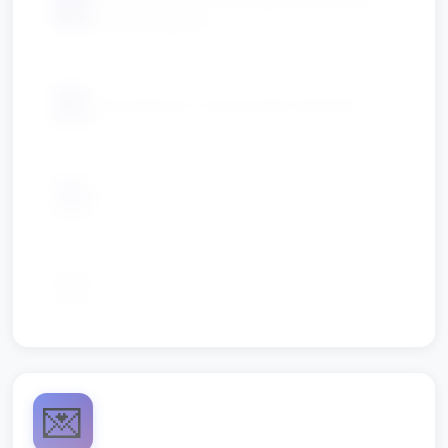
📦
(jeśli dostępne)
📦
obrazy/karty z ilustracjami kwiatów
📦
chusteczki/apaszki (jako "płatki")
📦
sprzęt do odtwarzania muzyki
💌