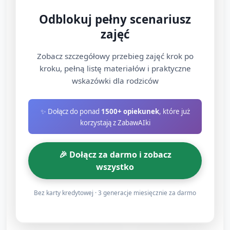
Odblokuj pełny scenariusz
Materiały: duży arkusz papieru (rolka lub papier
zajęć
kraftowy), kolorowy papier, bibuła, nożyczki
przedszkolne, klej w sztyfcie, kredki.
Zobacz szczegółowy przebieg zajęć krok po
kroku, pełną listę materiałów i praktyczne
Organizacja:
wskazówki dla rodziców
Rozłóż duży arkusz na podłodze lub stole.
Na środku narysuj okrąg jako środek
✨ Dołącz do ponad
1500+ opiekunek
, które już
mandali.
korzystają z ZabawAIki
Dzieci w małych grupach otrzymują
materiały do tworzenia pojedynczych
🎉 Dołącz za darmo i zobacz
„płatków” mandali: wycinanie kształtów z
wszystko
papieru, formowanie bibułowych elementów,
doklejanie liści.
Bez karty kredytowej · 3 generacje miesięcznie za darmo
Każda grupa dokłada swoje elementy do
wspólnej mandali — opiekun pomaga