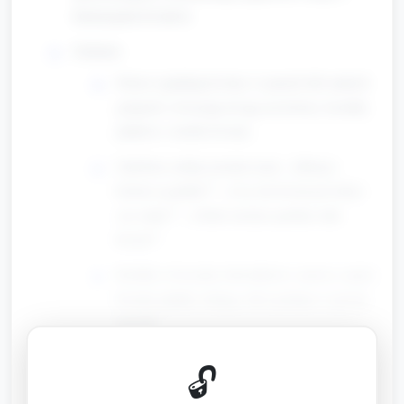
ilustracjami kwiatów.
Zadania:
Dzieci oglądają kwiaty w parach lub małych
grupach; zwracają uwagę na kolory, kształty
płatków, środek kwiatu.
Opiekun zadaje pytania typu: „Jakiego
koloru są płatki?”, „Czy ten kwiat jest duży
czy mały?”, „Gdzie można spotkać taki
kwiat?”.
Krótkie ćwiczenie słownikowe: nazwy części
kwiatu (płatki, łodyga, liść) podane w prosty
sposób.
🔓
Warsztat twórczy: Kwiatowa mandala grupowa
(około 15 minut)