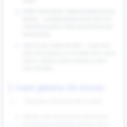
Krótkie wprowadzenie: opiekun przedstawia postać
Blooma — wyimaginowanego kwiata, który dziś
odwiedzi przedszkole. Pokaż obrazek Blooma lub
kolorową kartę.
Zajęcie uwagi: zadanie dla dzieci — każde mówi
jedno słowo kojarzące się z kwiatami (kolor, zapach,
miejsce). Opiekun zapisuje przykłady na dużej
kartce lub tablicy.
Część główna (35 minut)
Poznawanie i obserwacja (około 10 minut)
Materiały: kilka sztucznych lub ciętych kwiatów
(jeśli dostępne), lornetki/lupy papierowe, karty z