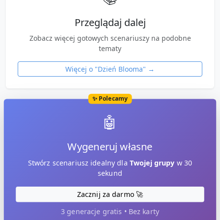
Przeglądaj dalej
Zobacz więcej gotowych scenariuszy na podobne
tematy
Więcej o "
Dzień Blooma
" →
✨ Polecamy
🤖
Wygeneruj własne
Stwórz scenariusz idealny dla
Twojej grupy
w 30
sekund
Zacznij za darmo 🚀
3 generacje gratis • Bez karty