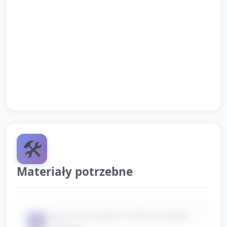
Prezentacja: opiekun pokazuje powstałą mandalę i
zachęca do krótkiego oklasku dla grupy.
Zakończenie piosenką pożegnalną.
Informacja o ewentualnym wyeksponowaniu pracy
(np. zdjęcie mandali na tablicy grupowej).
🛠️
Materiały potrzebne
duży arkusz papieru (rolka lub papier
📦