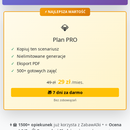
⚡ NAJLEPSZA WARTOŚĆ
💎
Plan PRO
✓
Kopiuj ten scenariusz
✓
Nielimitowane generacje
✓
Eksport PDF
✓
500+ gotowych zajęć
29 zł
49 zł
/mies.
🎁 7 dni za darmo
Bez zobowiązań
👩‍🏫
1500+ opiekunek
już korzysta z ZabawAIki • ⭐
Ocena