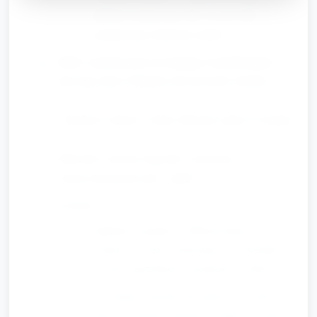
układać kompozycje tak, by powstała
symetryczna, kolorowa całość.
Efekt: wspólna praca rozwijająca współdziałanie,
precyzję cięcia i klejenia oraz poczucie estetyki.
Ruchowa zabawa: Taniec Blooma (około 10 minut)
Materiały: muzyka (łagodna, rytmiczna),
chusteczki/apaszki jako „płatki”.
Przebieg:
Opiekun wyjaśnia, że Bloom tańczy z
wiatrem — dzieci poruszają się swobodnie
po sali z apaszkami trzymanymi w dłoni.
Na zmianę: muzyka przyspiesza — dzieci
tańczą w parach; muzyka zwalnia — ruchy