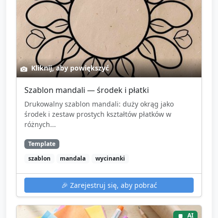
Kliknij, aby powiększyć
Szablon mandali — środek i płatki
Drukowalny szablon mandali: duży okrąg jako
środek i zestaw prostych kształtów płatków w
różnych...
Template
szablon
mandala
wycinanki
🎉
Zarejestruj się, aby pobrać
AI