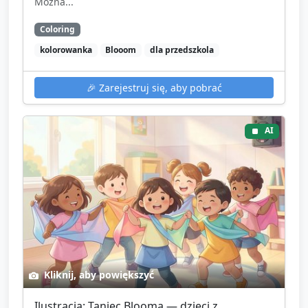
Można...
Coloring
kolorowanka
Blooom
dla przedszkola
🎉
Zarejestruj się, aby pobrać
AI
Kliknij, aby powiększyć
Ilustracja: Taniec Blooma — dzieci z