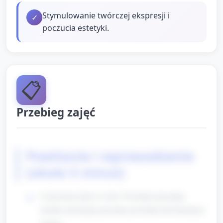
Stymulowanie twórczej ekspresji i
✓
poczucia estetyki.
📋
Przebieg zajęć
Powitanie i wprowadzenie
(około 5 minut)
Ustawienie dzieci w kole. Powitanie piosenką
(krótka melodyjna piosenka powitalna lub klaśnięcie
rytmu).