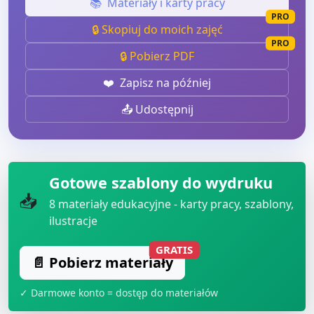
📚
Materiały i karty pracy
PRO
🔒 Skopiuj do moich zajęć
PRO
🔒 Pobierz PDF
❤️
Zapisz na później
📤 Udostępnij
Gotowe szablony do wydruku
📥
8
materiały edukacyjne - karty pracy, szablony,
ilustracje
GRATIS
📄 Pobierz materiały
✓ Darmowe konto = dostęp do materiałów