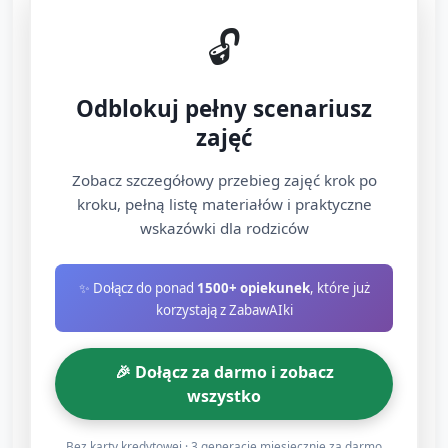
Opiekun modeluje prostą frazę: „Dla Ciebie”
🔓
lub „Dałem/Dałam serduszko”. Zachęcamy
dziecko do powtórzenia lub wskazania
Odblokuj pełny scenariusz
osoby, dla której serduszko jest.
zajęć
Powtarzamy krótko, każdy wkłada
serduszko; przy 1‑latkach opiekun pomaga w
Zobacz szczegółowy przebieg zajęć krok po
naklejaniu.
kroku, pełną listę materiałów i praktyczne
wskazówki dla rodziców
Aktywność B: Skrzynia Pomocników (5–6
minut)
✨ Dołącz do ponad
1500+ opiekunek
, które już
korzystają z ZabawAIki
Stawiamy skrzynię/beczkę i kilka dużych
zabawek (klocki, pluszak). Zadanie: „Pomóż
🎉 Dołącz za darmo i zobacz
schować zabawkę do skrzyni dla
wszystko
koleżanki/kolegi”.
Zachęcamy do podnoszenia i wkładania
Bez karty kredytowej · 3 generacje miesięcznie za darmo