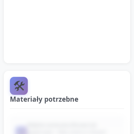
Wręczenie małego symbolu (naklejka/małe serce)
każdemu dziecku jako przypomnienie o dobrym
uczynku. Opiekun nazywa gest: „Dziękuję” i
zachęca do powtórzenia.
Pożegnanie krótką piosenką: znak, że czas się
pożegnać, powtarzalna refrenowa melodia.
🛠️
Materiały potrzebne
Miękkie serduszka (filcowe lub
📦
papierowe) – kilka sztuk w różnych