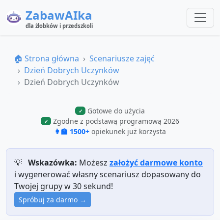
ZabawAIka
dla żłobków i przedszkoli
🏠 Strona główna
Scenariusze zajęć
Dzień Dobrych Uczynków
Dzień Dobrych Uczynków
Gotowe do użycia
✓
Zgodne z podstawą programową 2026
✓
👩‍🏫 1500+
opiekunek już korzysta
💡
Wskazówka:
Możesz
założyć darmowe konto
i wygenerować własny scenariusz dopasowany do
Twojej grupy w 30 sekund!
Spróbuj za darmo →