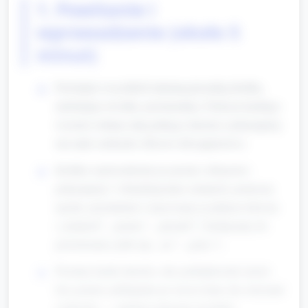
1. Powitanie i
wprowadzenie (około 5
minut)
Powitanie wszystkich imienną piosenką (krótka,
melodyjna zwrotka, powtarzalna). Podczas każdego
wersetu wołamy imię jednego dziecka i pokazujemy
mu małe serduszko (filcowe lub papierowe).
Krótkie wprowadzenie po prostu i obrazowo:
pokazujemy 3 obrazki/gesture (uśmiech, pomocna
rączka, przytulenie) i nazywamy je jednym słowem
(„uśmiech”, „pomoc”, „przytul”). Zachęcamy do
powtórzenia sylab (np. „uś-”, „pom-”).
Prosimy każde dziecko, aby podziękowało (może
być gestem: poklepanie po sercu) temu, kto otrzymał
serduszko — opiekun pokazuje przykład.