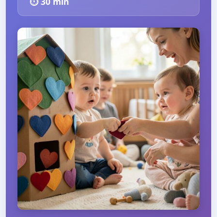
⏱️
30
min