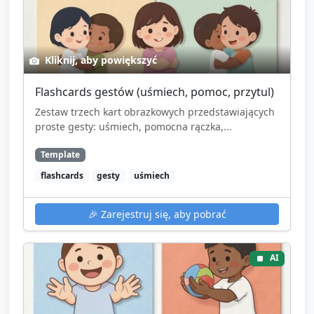
Kliknij, aby powiększyć
Flashcards gestów (uśmiech, pomoc, przytul)
Zestaw trzech kart obrazkowych przedstawiających
proste gesty: uśmiech, pomocna rączka,...
Template
flashcards
gesty
uśmiech
🎉
Zarejestruj się, aby pobrać
AI