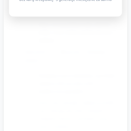
jednego przedmiotu; opiekun nazywa
czynność („Pomagamy”, „Wkładam”).
Dzieci ćwiczą przekazywanie zabawki i
krótkie zwroty dzięki modelowaniu przez
opiekuna.
Aktywność C: Muzyczne „Dziękuję” (3–4
minuty)
Rozdajemy proste instrumenty (grzechotki,
tamburyn) lub używamy łyżek i
plastikowych pojemników.
Prosty rytm i piosenka: opiekun gra krótki
rytm, pokazuje jak podać instrument
kolejnemu dziecku i powiedzieć prostą
formę: „Dziękuję”.