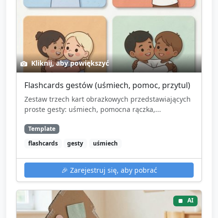
Kliknij, aby powiększyć
Flashcards gestów (uśmiech, pomoc, przytul)
Zestaw trzech kart obrazkowych przedstawiających
proste gesty: uśmiech, pomocna rączka,...
Template
flashcards
gesty
uśmiech
🎉
Zarejestruj się, aby pobrać
AI