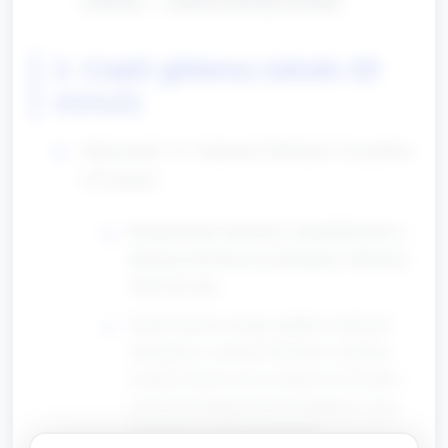
2. Część główna (około 20
minut)
Aktywność A: Łańcuch Dobrych Uczynków
(10 minut)
Przygotowany kartonowy domek/drzewko z
dużą przestrzenią do przyklejania wkładamy
obok dywanu.
Każde dziecko dostaje miękkie serduszko
(filc/paper) o różnych fakturach. Opiekun
pomaga dziecku przy podejściu do domku i
razem przyklejają (lub przylepiają na rzep)
serduszko na drzewku/domku.