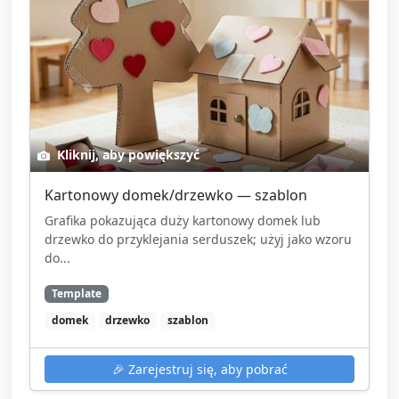
Kliknij, aby powiększyć
Kartonowy domek/drzewko — szablon
Grafika pokazująca duży kartonowy domek lub
drzewko do przyklejania serduszek; użyj jako wzoru
do...
Template
domek
drzewko
szablon
🎉
Zarejestruj się, aby pobrać