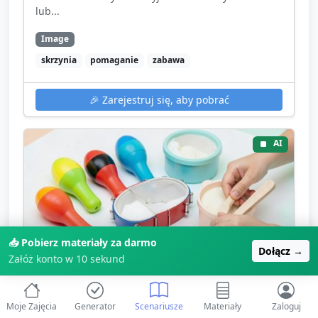
lub...
Image
skrzynia
pomaganie
zabawa
🎉
Zarejestruj się, aby pobrać
AI
📥 Pobierz materiały za darmo
Dołącz →
Załóż konto w 10 sekund
Kliknij, aby powiększyć
Moje Zajęcia
Generator
Scenariusze
Materiały
Zaloguj