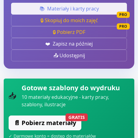
📚
Materiały i karty pracy
PRO
🔒 Skopiuj do moich zajęć
PRO
🔒 Pobierz PDF
❤️
Zapisz na później
📤 Udostępnij
Gotowe szablony do wydruku
📥
10
materiały edukacyjne - karty pracy,
szablony, ilustracje
GRATIS
📄 Pobierz materiały
✓ Darmowe konto = dostęp do materiałów