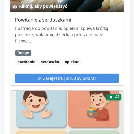
Kliknij, aby powiększyć
Powitanie z serduszkami
Ilustracja do powitania: opiekun śpiewa krótką
piosenkę, woła imię dziecka i pokazuje małe
filcowe...
Image
powitanie
serduszko
opiekun
🎉
Zarejestruj się, aby pobrać
AI