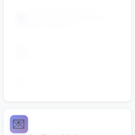
Proste instrumenty (grzechotki,
📦
tamburyn) lub improwizowane (łyżki +
plastikowe pojemniki)
Naklejki/małe serduszka jako upominki
📦
dla dzieci
Obrazki/flashcards z prostymi gestami
📦
(uśmiech, pomoc, przytulenie)
💌