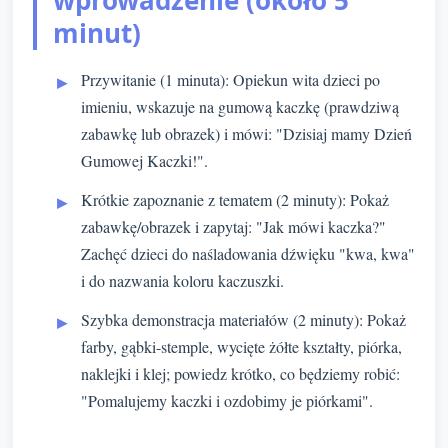
wprowadzenie (około 5
minut)
Przywitanie (1 minuta): Opiekun wita dzieci po
imieniu, wskazuje na gumową kaczkę (prawdziwą
zabawkę lub obrazek) i mówi: "Dzisiaj mamy Dzień
Gumowej Kaczki!".
Krótkie zapoznanie z tematem (2 minuty): Pokaż
zabawkę/obrazek i zapytaj: "Jak mówi kaczka?"
Zachęć dzieci do naśladowania dźwięku "kwa, kwa"
i do nazwania koloru kaczuszki.
Szybka demonstracja materiałów (2 minuty): Pokaż
farby, gąbki-stemple, wycięte żółte kształty, piórka,
naklejki i klej; powiedz krótko, co będziemy robić:
"Pomalujemy kaczki i ozdobimy je piórkami".