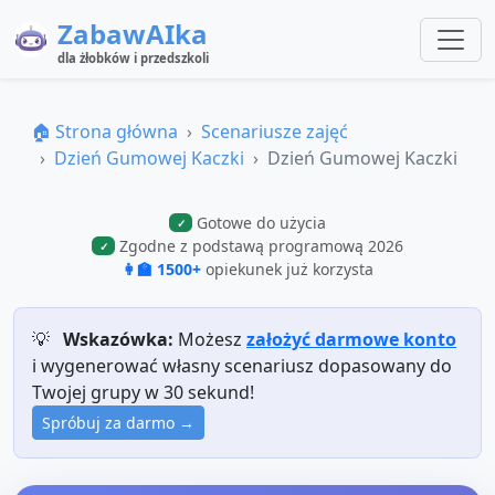
ZabawAIka
dla żłobków i przedszkoli
🏠 Strona główna
Scenariusze zajęć
Dzień Gumowej Kaczki
Dzień Gumowej Kaczki
Gotowe do użycia
✓
Zgodne z podstawą programową 2026
✓
👩‍🏫 1500+
opiekunek już korzysta
💡
Wskazówka:
Możesz
założyć darmowe konto
i wygenerować własny scenariusz dopasowany do
Twojej grupy w 30 sekund!
Spróbuj za darmo →