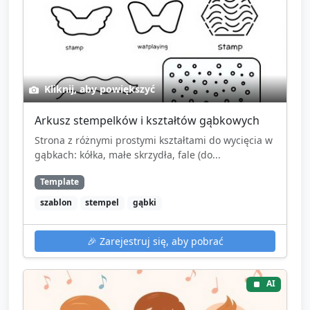
Kliknij, aby powiększyć
Arkusz stempelków i kształtów gąbkowych
Strona z różnymi prostymi kształtami do wycięcia w
gąbkach: kółka, małe skrzydła, fale (do...
Template
szablon
stempel
gąbki
🎉
Zarejestruj się, aby pobrać
AI