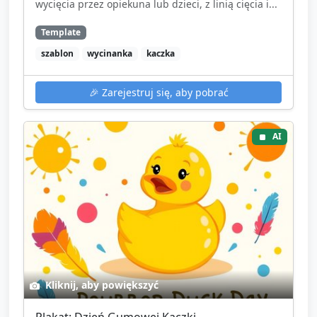
wycięcia przez opiekuna lub dzieci, z linią cięcia i...
Template
szablon
wycinanka
kaczka
🎉
Zarejestruj się, aby pobrać
AI
Kliknij, aby powiększyć
Plakat: Dzień Gumowej Kaczki