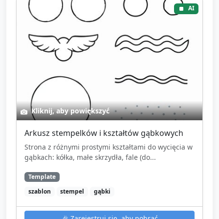
AI
Kliknij, aby powiększyć
Arkusz stempelków i kształtów gąbkowych
Strona z różnymi prostymi kształtami do wycięcia w
gąbkach: kółka, małe skrzydła, fale (do...
Template
szablon
stempel
gąbki
🎉
Zarejestruj się, aby pobrać