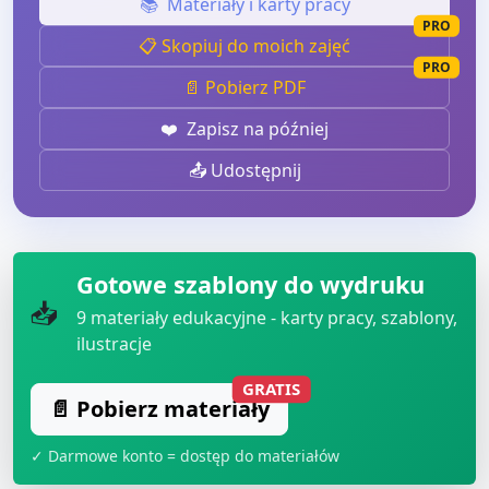
📚
Materiały i karty pracy
PRO
📋 Skopiuj do moich zajęć
PRO
📄 Pobierz PDF
❤️
Zapisz na później
📤 Udostępnij
Gotowe szablony do wydruku
📥
9
materiały edukacyjne - karty pracy, szablony,
ilustracje
GRATIS
📄 Pobierz materiały
✓ Darmowe konto = dostęp do materiałów