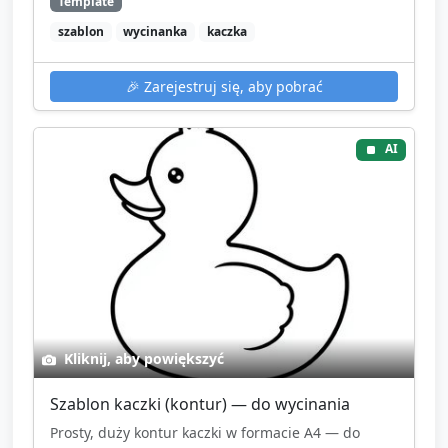
Template
szablon
wycinanka
kaczka
🎉
Zarejestruj się, aby pobrać
AI
Kliknij, aby powiększyć
Szablon kaczki (kontur) — do wycinania
Prosty, duży kontur kaczki w formacie A4 — do