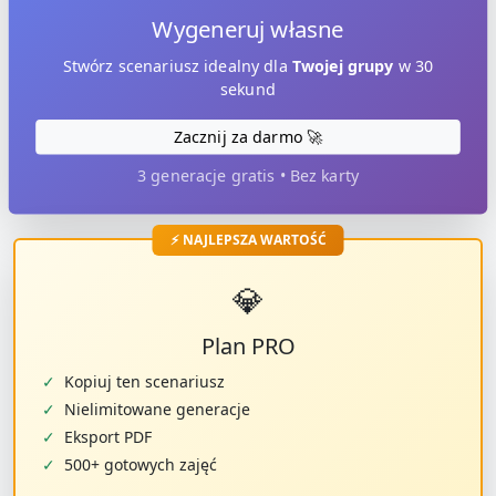
Wygeneruj własne
Stwórz scenariusz idealny dla
Twojej grupy
w 30
sekund
Zacznij za darmo 🚀
3 generacje gratis • Bez karty
⚡ NAJLEPSZA WARTOŚĆ
💎
Plan PRO
✓
Kopiuj ten scenariusz
✓
Nielimitowane generacje
✓
Eksport PDF
✓
500+ gotowych zajęć