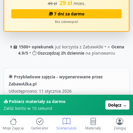
29 zł
49 zł
/mies.
🎁 7 dni za darmo
Bez zobowiązań
👩‍🏫
1500+ opiekunek
już korzysta z ZabawAIki • ⭐
Ocena
4.9/5
• ⏱️
Oszczędzaj 2h dziennie
na planowaniu
🌟 Przykładowe zajęcia - wygenerowane przez
ZabawAIka.pl
Udostępniono:
11 stycznia 2026
📥 Pobierz materiały za darmo
Dołącz →
Załóż konto w 10 sekund
📚 Więcej o "
Dzień Gumowej Kaczki
"
🔍 Wszystkie scenariusze
Moje Zajęcia
Generator
Scenariusze
Materiały
Zaloguj