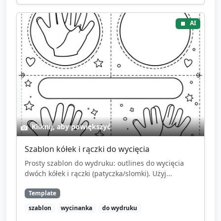
AI
Kliknij, aby powiększyć
Szablon kółek i rączki do wycięcia
Prosty szablon do wydruku: outlines do wycięcia
dwóch kółek i rączki (patyczka/slomki). Użyj...
Template
szablon
wycinanka
do wydruku