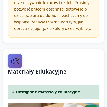
oraz nazywanie kolorów i ozdób. Prosimy
Prezentacja: każde dziecko na zmianę pokazuje
pozwolić pracom doschnąć; gotowe jojo
swoje jojo i mówi jedno zdanie o nim (np. "Moje
dzieci zabiorą do domu — zachęcamy do
jojo jest czerwone"). Opiekun zadaje jedno
wspólnej zabawy i rozmowy o tym, jak
uzupełniające pytanie.
obraca się jojo i jakie kolory dzieci wybrały.
Pożegnanie: wspólna rymowanka lub krótka
piosenka kończąca zajęcia (np. "Jojo kręci się i
kręci, dziękujemy kochani, do zobaczenia znów
będzie leci!").
🎨
Informacja dla opiekuna o schnięciu prac i
Materiały Edukacyjne
ewentualnym zabezpieczeniu przy odprowadzaniu
do rodziców.
✓ Dostępne
6
materiały edukacyjne