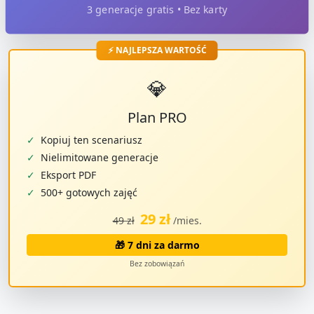
3 generacje gratis • Bez karty
⚡ NAJLEPSZA WARTOŚĆ
💎
Plan PRO
✓
Kopiuj ten scenariusz
✓
Nielimitowane generacje
✓
Eksport PDF
✓
500+ gotowych zajęć
29 zł
49 zł
/mies.
🎁 7 dni za darmo
Bez zobowiązań