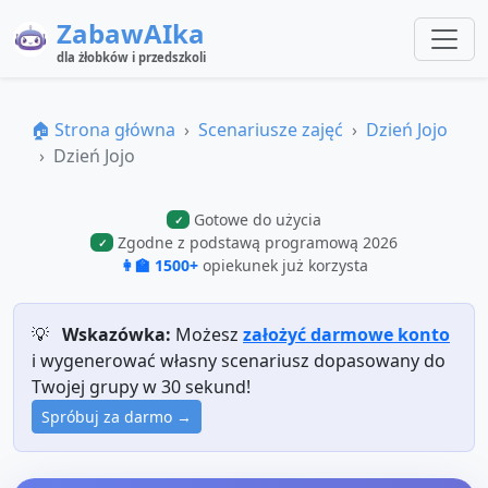
ZabawAIka
dla żłobków i przedszkoli
🏠 Strona główna
Scenariusze zajęć
Dzień Jojo
Dzień Jojo
Gotowe do użycia
✓
Zgodne z podstawą programową 2026
✓
👩‍🏫 1500+
opiekunek już korzysta
💡
Wskazówka:
Możesz
założyć darmowe konto
i wygenerować własny scenariusz dopasowany do
Twojej grupy w 30 sekund!
Spróbuj za darmo →