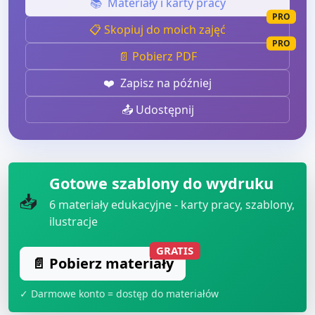
📚
Materiały i karty pracy
PRO
📋 Skopiuj do moich zajęć
PRO
📄 Pobierz PDF
❤️
Zapisz na później
📤 Udostępnij
Gotowe szablony do wydruku
📥
6
materiały edukacyjne - karty pracy, szablony,
ilustracje
GRATIS
📄 Pobierz materiały
✓ Darmowe konto = dostęp do materiałów