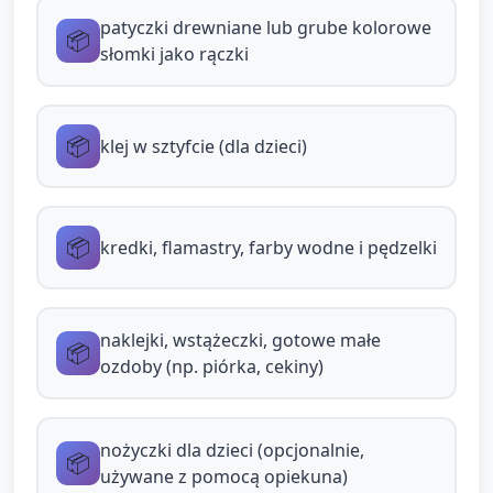
pojedynczym maluchom.
patyczki drewniane lub grube kolorowe
📦
słomki jako rączki
Składanie jojo (5–6 minut)
Opiekun układa patyczek między dwiema
📦
klej w sztyfcie (dla dzieci)
ozdobionymi kółkami i nakłada klej rozprowadzony
przez dziecko lub przez opiekuna. Przytrzymuje, aż
klej zetnie się na tyle, by elementy się trzymały.
📦
kredki, flamastry, farby wodne i pędzelki
Do górnej części można przykleić krótką wstążeczkę
jako ozdobę. Pozwól dzieciom nazwać swoje
zdobienia.
naklejki, wstążeczki, gotowe małe
📦
ozdoby (np. piórka, cekiny)
Opcja: jeśli dzieci mogą samodzielnie używać
nożyczek, wcześniej wycięte elementy dekoracyjne
(np. małe paski) mogą przycinać z pomocą
nożyczki dla dzieci (opcjonalnie,
📦
opiekuna.
używane z pomocą opiekuna)