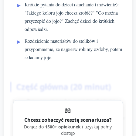
Krótkie pytania do dzieci (słuchanie i mówienie):
"Jakiego koloru jojo chcesz zrobić?" "Co można
przyczepić do jojo?" Zachęć dzieci do krótkich
odpowiedzi.
Rozdzielenie materiałów do stolików i
przypomnienie, że najpierw robimy ozdoby, potem
składamy jojo.
Część główna (20 minut)
Przygotowanie i wybór materiałów (3 minuty)
📖
Każde dziecko otrzymuje dwie papierowe/tekturowe
Chcesz zobaczyć resztę scenariusza?
kółka, patyczek drewniany (lub grubsza
Dołącz do
1500+ opiekunek
i uzyskaj pełny
dostęp
słomka/stalowy patyczek do rączki), klej w sztyfcie,