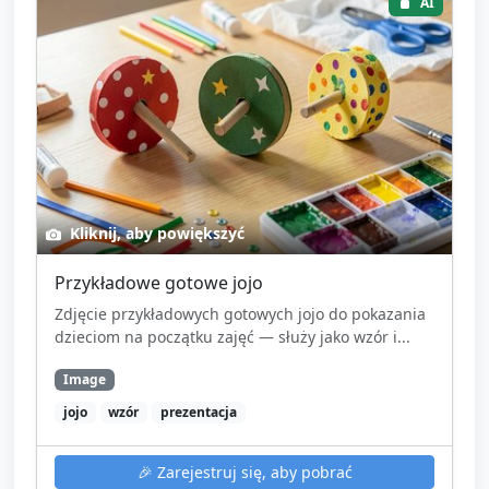
AI
Kliknij, aby powiększyć
Przykładowe gotowe jojo
Zdjęcie przykładowych gotowych jojo do pokazania
dzieciom na początku zajęć — służy jako wzór i...
Image
jojo
wzór
prezentacja
🎉
Zarejestruj się, aby pobrać