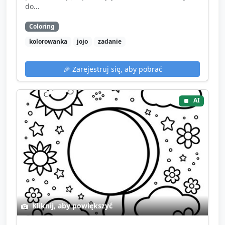
do...
Coloring
kolorowanka
jojo
zadanie
🎉
Zarejestruj się, aby pobrać
AI
Kliknij, aby powiększyć