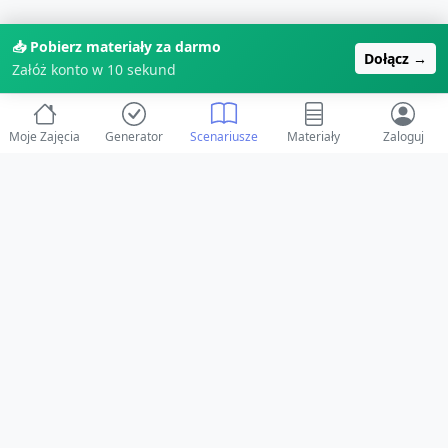
📥 Pobierz materiały za darmo
Dołącz →
Załóż konto w 10 sekund
Moje Zajęcia
Generator
Scenariusze
Materiały
Zaloguj
© 2025 ZabawAIka.pl - Generator zajęć dla żłobka
Stworzone z ❤️ dla opiekunów i dzieci
Obserwuj nas na Facebooku!