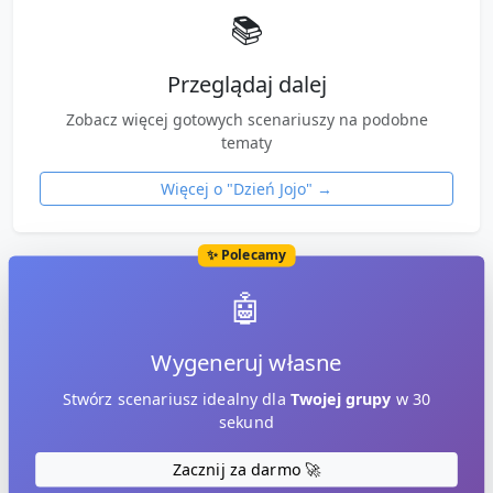
📚
Przeglądaj dalej
Zobacz więcej gotowych scenariuszy na podobne
tematy
Więcej o "
Dzień Jojo
" →
✨ Polecamy
🤖
Wygeneruj własne
Stwórz scenariusz idealny dla
Twojej grupy
w 30
sekund
Zacznij za darmo 🚀