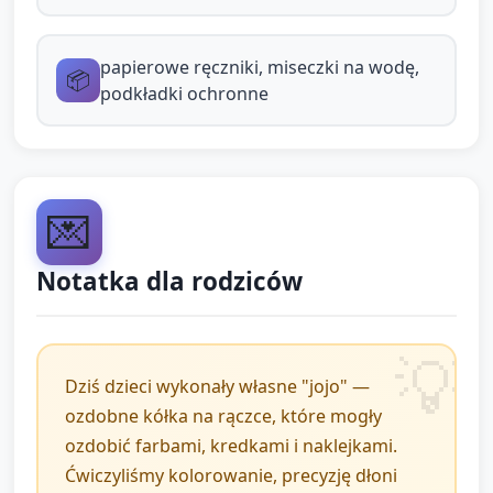
Zabawa i ćwiczenie obracania (2–3 minuty)
papierowe ręczniki, miseczki na wodę,
📦
Dzieci próbują kręcić jojo trzymając rączkę i
podkładki ochronne
obracając ją palcami lub szybkim ruchem nadgarstka
— opiekun demonstruje różne sposoby obracania.
Zachęć do obserwacji: "Co się dzieje, gdy kręcisz
💌
szybko?" "Jakie dźwięki słychać?" (wspieranie
mówienia, obserwacji i spostrzegawczości).
Notatka dla rodziców
Zakończenie i
podsumowanie (około 5
Dziś dzieci wykonały własne "jojo" —
minut)
ozdobne kółka na rączce, które mogły
ozdobić farbami, kredkami i naklejkami.
Czyste porządkowanie: dzieci odstawiają materiały
Ćwiczyliśmy kolorowanie, precyzję dłoni
na miejsce (krótka piosenka sprzątania).