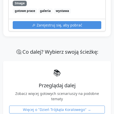
Image
gotowe prace
galeria
wystawa
🎉
Zarejestruj się, aby pobrać
🤔 Co dalej? Wybierz swoją ścieżkę:
📚
Przeglądaj dalej
Zobacz więcej gotowych scenariuszy na podobne
tematy
Więcej o "
Dzień Trójkąta Koralowego
" →