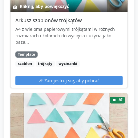
Kliknij, aby powiększyć
Arkusz szablonów trójkątów
A4 z wieloma papierowymi trójkątami w różnych
rozmiarach i kolorach do wycięcia i użycia jako
baza...
Template
szablon
trójkąty
wycinanki
🎉
Zarejestruj się, aby pobrać
AI