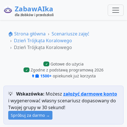
ZabawAIka
dla żłobków i przedszkoli
🏠 Strona główna
Scenariusze zajęć
Dzień Trójkąta Koralowego
Dzień Trójkąta Koralowego
Gotowe do użycia
✓
Zgodne z podstawą programową 2026
✓
👩‍🏫 1500+
opiekunek już korzysta
💡
Wskazówka:
Możesz
założyć darmowe konto
i wygenerować własny scenariusz dopasowany do
Twojej grupy w 30 sekund!
Spróbuj za darmo →