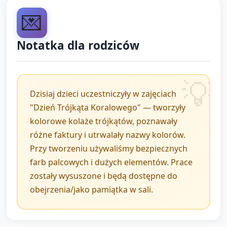
gwiazdki i nazywać ją (np. „To jest rybka Oli”).
💌
Opiekun chwali próbę każdego dziecka i zachęca do
pokazania pracy sąsiadowi.
Notatka dla rodziców
Zakończenie i
podsumowanie (5 minut)
Dzisiaj dzieci uczestniczyły w zajęciach
"Dzień Trójkąta Koralowego" — tworzyły
Krótka prezentacja prac: każde dziecko pokazuje
kolorowe kolaże trójkątów, poznawały
swój trójkąt (może tylko pokazać, jeśli nie chce
różne faktury i utrwalały nazwy kolorów.
mówić). Opiekun zadaje 1–2 krótkie pytania do
Przy tworzeniu używaliśmy bezpiecznych
dziecka („Jakiego koloru trójkąt zrobiłeś?”).
farb palcowych i dużych elementów. Prace
Podsumowanie i powtórzenie słów kluczowych:
zostały wysuszone i będą dostępne do
trójkąt, kolor, miękki, twardy, rybka.
obejrzenia/jako pamiątka w sali.
Pożegnanie: krótkie powtórzenie
rymowanki/piosenki z początku i zachęta do