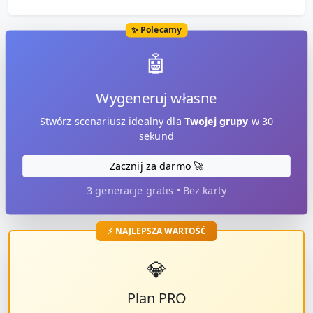
✨ Polecamy
🤖
Wygeneruj własne
Stwórz scenariusz idealny dla
Twojej grupy
w 30
sekund
Zacznij za darmo 🚀
3 generacje gratis • Bez karty
⚡ NAJLEPSZA WARTOŚĆ
💎
Plan PRO