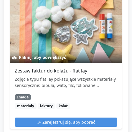
Kliknij, aby powiększyć
Zestaw faktur do kolażu - flat lay
Zdjęcie typu flat lay pokazujące wszystkie materiały
sensoryczne: bibuła, watę, filc, foliowane...
Image
materiały
faktury
kolaż
🎉
Zarejestruj się, aby pobrać