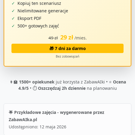
✓
Kopiuj ten scenariusz
✓
Nielimitowane generacje
✓
Eksport PDF
✓
500+ gotowych zajęć
29 zł
49 zł
/mies.
🎁 7 dni za darmo
Bez zobowiązań
👩‍🏫
1500+ opiekunek
już korzysta z ZabawAIki • ⭐
Ocena
4.9/5
• ⏱️
Oszczędzaj 2h dziennie
na planowaniu
🌟 Przykładowe zajęcia - wygenerowane przez
ZabawAIka.pl
Udostępniono:
12 maja 2026