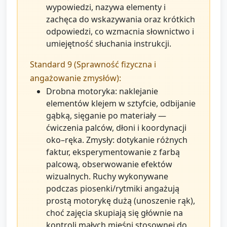
wypowiedzi, nazywa elementy i
zachęca do wskazywania oraz krótkich
odpowiedzi, co wzmacnia słownictwo i
umiejętność słuchania instrukcji.
Standard 9 (Sprawność fizyczna i
angażowanie zmysłów):
Drobna motoryka: naklejanie
elementów klejem w sztyfcie, odbijanie
gąbką, sięganie po materiały —
ćwiczenia palców, dłoni i koordynacji
oko–ręka. Zmysły: dotykanie różnych
faktur, eksperymentowanie z farbą
palcową, obserwowanie efektów
wizualnych. Ruchy wykonywane
podczas piosenki/rytmiki angażują
prostą motorykę dużą (unoszenie rąk),
choć zajęcia skupiają się głównie na
kontroli małych mięśni stosownej do