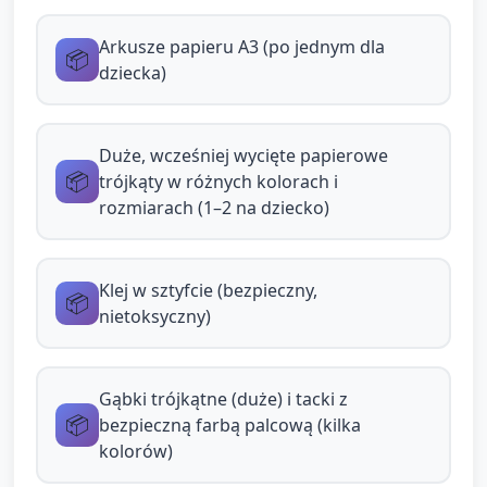
krótkie odpowiedzi, wskazywanie).
Arkusze papieru A3 (po jednym dla
📦
dziecka)
Tworzenie trójkąta koralowego — etap 1: wybór i
układanie (5 minut)
Duże, wcześniej wycięte papierowe
Dzieci wybierają jeden duży trójkąt papierowy jako
📦
trójkąty w różnych kolorach i
bazę i kładą go na swojej kartce A3.
rozmiarach (1–2 na dziecko)
Opiekun pomaga przy dopasowywaniu, pyta:
„Jakim kolorem chcesz udekorować swój trójkąt?”
Klej w sztyfcie (bezpieczny,
— wspieranie wypowiedzi.
📦
nietoksyczny)
Tworzenie trójkąta koralowego — etap 2: kolaż i
stempelki (10 minut)
Gąbki trójkątne (duże) i tacki z
📦
bezpieczną farbą palcową (kilka
Dzieci przyklejają duże elementy (bibuła, watę,
kolorów)
kawałki faktury) na trójkącie za pomocą kleju w