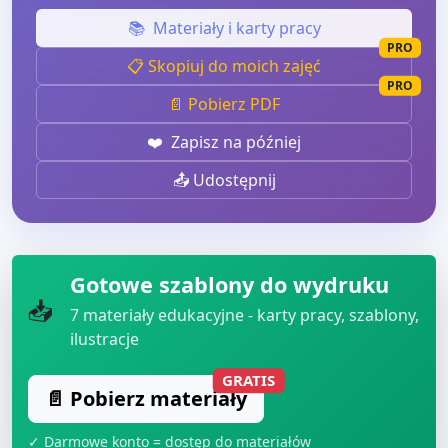
📚
Materiały i karty pracy
PRO
📋 Skopiuj do moich zajęć
PRO
📄 Pobierz PDF
❤️
Zapisz na później
📤 Udostępnij
Gotowe szablony do wydruku
📥
7
materiały edukacyjne - karty pracy, szablony,
ilustracje
GRATIS
📄 Pobierz materiały
✓ Darmowe konto = dostęp do materiałów