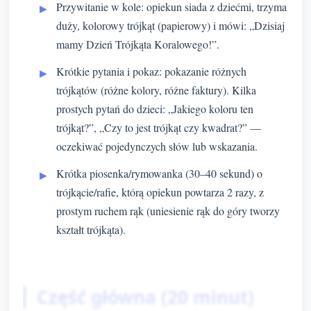
Przywitanie w kole: opiekun siada z dziećmi, trzyma
duży, kolorowy trójkąt (papierowy) i mówi: „Dzisiaj
mamy Dzień Trójkąta Koralowego!”.
Krótkie pytania i pokaz: pokazanie różnych
trójkątów (różne kolory, różne faktury). Kilka
prostych pytań do dzieci: „Jakiego koloru ten
trójkąt?”, „Czy to jest trójkąt czy kwadrat?” —
oczekiwać pojedynczych słów lub wskazania.
Krótka piosenka/rymowanka (30–40 sekund) o
trójkącie/rafie, którą opiekun powtarza 2 razy, z
prostym ruchem rąk (uniesienie rąk do góry tworzy
kształt trójkąta).
Część główna (20 minut)