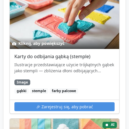
Kliknij, aby powiększyć
Karty do odbijania gąbką (stemple)
Ilustracje przedstawiające użycie trójkątnych gąbek
jako stempli — zbliżenia dłoni odbijających...
Image
gąbki
stemple
farby palcowe
🎉
Zarejestruj się, aby pobrać
AI