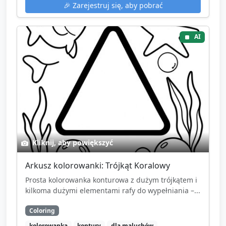
🎉
Zarejestruj się, aby pobrać
AI
Kliknij, aby powiększyć
Arkusz kolorowanki: Trójkąt Koralowy
Prosta kolorowanka konturowa z dużym trójkątem i
kilkoma dużymi elementami rafy do wypełniania –...
Coloring
kolorowanka
kontury
dla maluchów