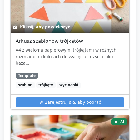
Kliknij, aby powiększyć
Arkusz szablonów trójkątów
A4 z wieloma papierowymi trójkątami w różnych
rozmiarach i kolorach do wycięcia i użycia jako
baza...
Template
szablon
trójkąty
wycinanki
🎉
Zarejestruj się, aby pobrać
AI