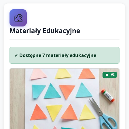
„powitania trójkąta jutro” – zakończenie zajęć.
🎨
Wskazówki organizacyjne (krótkie): rozstawić po jednym
opiekunie na 4–5 dzieci; przygotować materiały wcześniej,
Materiały Edukacyjne
aby nie tracić czasu.
✓ Dostępne
7
materiały edukacyjne
AI