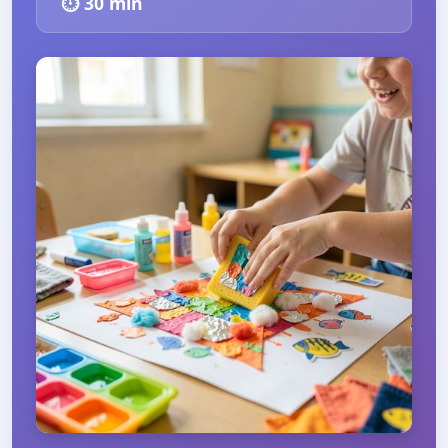
⏱️
30
min