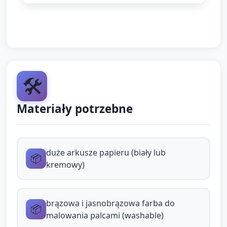
minut):
Opiekun pokazuje, jak maczać dużą gąbkę
(przyciętą w kształt okrągły) w
jasnobrązowej farbie do malowania palcami i
wykonywać odcisk na kartce tworząc kształt
🛠️
"bułki".
Materiały potrzebne
Dzieci naśladują ruch: macają gąbkę i
odbijają na papierze swoje "bułeczki".
Opiekun nazywa części: "kółko", "bułka",
duże arkusze papieru (biały lub
pokazuje i powtarza słowa kluczowe (np.
📦
kremowy)
bułka, złocista, miękka).
Zadanie 2 — Dekorowanie (około 6–7 minut):
brązowa i jasnobrązowa farba do
📦
Gdy farba trochę przeschnie, dzieci naklejają
malowania palcami (washable)