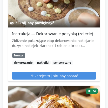
Kliknij, aby powiększyć
Instrukcja — Dekorowanie posypką (zdjęcie)
Zbliżenie pokazujące etap dekorowania: naklejanie
dużych naklejek 'ziarenek' i robienie kropek...
Image
dekorowanie
naklejki
sensoryczne
🎉
Zarejestruj się, aby pobrać
AI