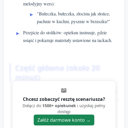
melodyjny wers):
"Bułeczka, bułeczka, złocista jak słońce,
pachnie w kuchni, pysznie w brzuszku!"
Przejście do stolików: opiekun instruuje, gdzie
usiąść i pokazuje materiały ustawione na tackach.
Część główna (około 20
minut)
📖
Przygotowanie stanowisk (1–2 minuty):
opiekun pomaga rozłożyć papier, fartuszki i
Chcesz zobaczyć resztę scenariusza?
Dołącz do
1500+ opiekunek
i uzyskaj pełny
tacki z farbami oraz gąbki.
dostęp
Załóż darmowe konto →
Zadanie 1 — Odcisk bułki (około 8–10