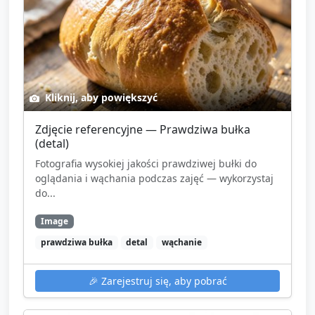
Kliknij, aby powiększyć
Zdjęcie referencyjne — Prawdziwa bułka
(detal)
Fotografia wysokiej jakości prawdziwej bułki do
oglądania i wąchania podczas zajęć — wykorzystaj
do...
Image
prawdziwa bułka
detal
wąchanie
🎉
Zarejestruj się, aby pobrać