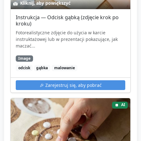
Kliknij, aby powiększyć
Instrukcja — Odcisk gąbką (zdjęcie krok po
kroku)
Fotorealistyczne zdjęcie do użycia w karcie
instruktażowej lub w prezentacji pokazujące, jak
maczać...
Image
odcisk
gąbka
malowanie
🎉
Zarejestruj się, aby pobrać
AI