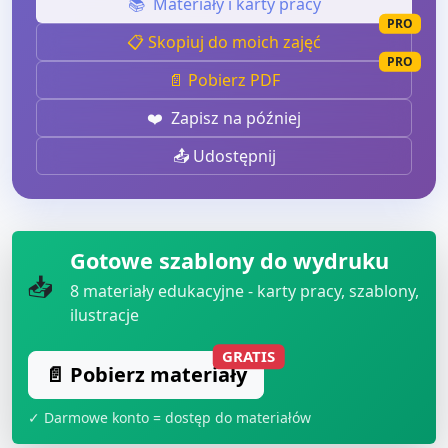
📚
Materiały i karty pracy
PRO
📋 Skopiuj do moich zajęć
PRO
📄 Pobierz PDF
❤️
Zapisz na później
📤 Udostępnij
Gotowe szablony do wydruku
📥
8
materiały edukacyjne - karty pracy, szablony,
ilustracje
GRATIS
📄 Pobierz materiały
✓ Darmowe konto = dostęp do materiałów