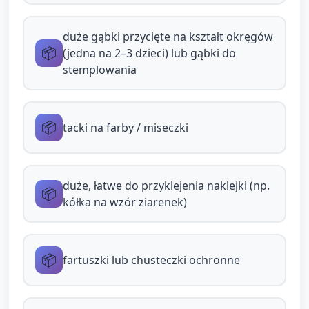
duże naklejki "ziarenek" lub robią kropki
palcem białą/żółtą farbą, imitując posypkę.
duże gąbki przycięte na kształt okręgów
Opiekun proponuje wybór koloru i zachęca
📦
(jedna na 2–3 dzieci) lub gąbki do
do nazwania koloru: "Jaki kolor
stemplowania
wybierasz?".
Dla dzieci chętnych: opcja rozdarcia kawałka
📦
tacki na farby / miseczki
brązowego papieru i przyklejenia jako
"skórka" bułki — opiekun demonstruje jak
drzeć większe kawałki samodzielnie.
duże, łatwe do przyklejenia naklejki (np.
📦
Integracja sensoryczna przez zabawę: w
kółka na wzór ziarenek)
trakcie pracy opiekun zachęca do
porównywania tekstur: "Jaką ma gąbka? A
bułka?" i pokazuje bułkę do wąchania
📦
fartuszki lub chusteczki ochronne
ponownie.