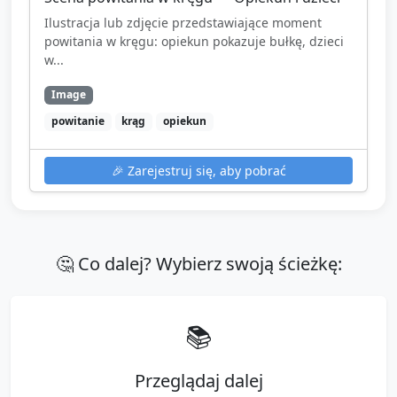
Ilustracja lub zdjęcie przedstawiające moment
powitania w kręgu: opiekun pokazuje bułkę, dzieci
w...
Image
powitanie
krąg
opiekun
🎉
Zarejestruj się, aby pobrać
🤔 Co dalej? Wybierz swoją ścieżkę:
📚
Przeglądaj dalej