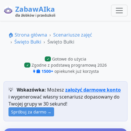
ZabawAIka
dla żłobków i przedszkoli
🏠 Strona główna
Scenariusze zajęć
Święto Bułki
Święto Bułki
Gotowe do użycia
✓
Zgodne z podstawą programową 2026
✓
👩‍🏫 1500+
opiekunek już korzysta
💡
Wskazówka:
Możesz
założyć darmowe konto
i wygenerować własny scenariusz dopasowany do
Twojej grupy w 30 sekund!
Spróbuj za darmo →