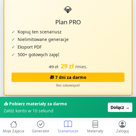
💎
Plan PRO
✓
Kopiuj ten scenariusz
✓
Nielimitowane generacje
✓
Eksport PDF
✓
500+ gotowych zajęć
29 zł
49 zł
/mies.
🎁 7 dni za darmo
Bez zobowiązań
📥 Pobierz materiały za darmo
Dołącz →
Załóż konto w 10 sekund
👩‍🏫
1500+ opiekunek
już korzysta z ZabawAIki • ⭐
Ocena
4.9/5
• ⏱️
Oszczędzaj 2h dziennie
na planowaniu
Moje Zajęcia
Generator
Scenariusze
Materiały
Zaloguj