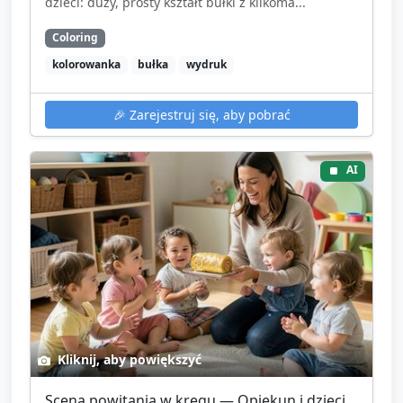
dzieci: duży, prosty kształt bułki z kilkoma...
Coloring
kolorowanka
bułka
wydruk
🎉
Zarejestruj się, aby pobrać
AI
Kliknij, aby powiększyć
Scena powitania w kręgu — Opiekun i dzieci