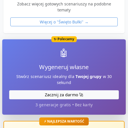
Zobacz więcej gotowych scenariuszy na podobne
tematy
Więcej o "
Święto Bułki
" →
✨ Polecamy
🤖
Wygeneruj własne
Stwórz scenariusz idealny dla
Twojej grupy
w 30
sekund
Zacznij za darmo 🚀
3 generacje gratis • Bez karty
⚡ NAJLEPSZA WARTOŚĆ