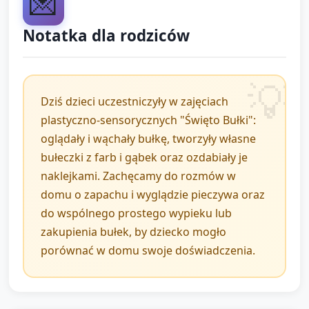
💌
wąchaliśmy?" "Jak wygląda bułka?" — proste
Notatka dla rodziców
odpowiedzi zachęcane.
Zakończenie: pożegnanie, przypomnienie rodzicom
przy odbiorze o pracy dziecka i krótkie wskazówki,
Dziś dzieci uczestniczyły w zajęciach
co można robić w domu (np. wspólne pieczenie lub
plastyczno-sensorycznych "Święto Bułki":
wąchanie bułek).
oglądały i wąchały bułkę, tworzyły własne
bułeczki z farb i gąbek oraz ozdabiały je
Uwagi dla opiekuna (wskazówki praktyczne w czasie
naklejkami. Zachęcamy do rozmów w
zajęć):
domu o zapachu i wyglądzie pieczywa oraz
do wspólnego prostego wypieku lub
Zachęcaj do krótkich wypowiedzi, powtarzaj słowa
zakupienia bułek, by dziecko mogło
kluczowe.
porównać w domu swoje doświadczenia.
Wspieraj dziecko w manipulacji gąbką i naklejkami
— pokazuj czynności krok po kroku.
Dostosuj tempo do potrzeb dzieci; nie wszystkie