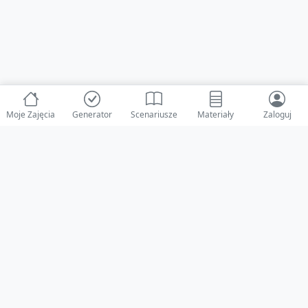
Moje Zajęcia
Generator
Scenariusze
Materiały
Zaloguj
© 2025 ZabawAIka.pl - Generator zajęć dla żłobka
Stworzone z ❤️ dla opiekunów i dzieci
Obserwuj nas na Facebooku!