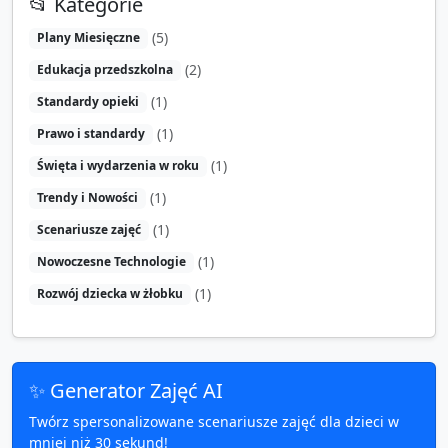
📂 Kategorie
(
5
)
Plany Miesięczne
(
2
)
Edukacja przedszkolna
(
1
)
Standardy opieki
(
1
)
Prawo i standardy
(
1
)
Święta i wydarzenia w roku
(
1
)
Trendy i Nowości
(
1
)
Scenariusze zajęć
(
1
)
Nowoczesne Technologie
(
1
)
Rozwój dziecka w żłobku
✨ Generator Zajęć AI
Twórz spersonalizowane scenariusze zajęć dla dzieci w
mniej niż 30 sekund!