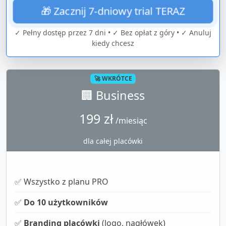
🎁 Zacznij 7-dniowy trial TERAZ
✓ Pełny dostęp przez 7 dni • ✓ Bez opłat z góry • ✓ Anuluj
kiedy chcesz
🚀 WKRÓTCE
🏢 Business
199 zł
/miesiąc
dla całej placówki
✅ Wszystko z planu PRO
✅
Do 10 użytkowników
✅
Branding placówki
(logo, nagłówek)