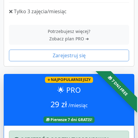
❌ Tylko 3 zajęcia/miesiąc
Potrzebujesz więcej?
Zobacz plan PRO ➜
Zarejestruj się
🎁 7 DNI FREE
⭐ NAJPOPULARNIEJSZY
🌟 PRO
29 zł
/miesiąc
🎁 Pierwsze 7 dni GRATIS!