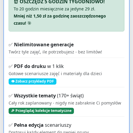
⏰ OSZCZĘDŹ 5 GODZIN TYGODNIOWO!
To 20 godzin miesięcznie za jedyne 29 zł.
Mniej niż 1,50 zł za godzinę zaoszczędzonego
czasu!
🎯
✅
Nielimitowane generacje
Twórz tyle zajęć, ile potrzebujesz - bez limitów!
✅
PDF do druku
w 1 klik
Gotowe scenariusze zajęć i materiały dla dzieci
👁️ Zobacz przykłady PDF
✅
Wszystkie tematy
(170+ świąt)
Cały rok zaplanowany - nigdy nie zabraknie Ci pomysłów
🎉 Przeglądaj kolekcje tematyczne
✅
Pełna edycja
scenariuszy
Dostosuj każdy element do swojej grupy