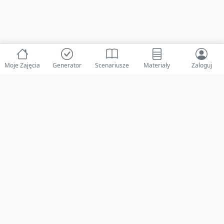
Moje Zajęcia
Generator
Scenariusze
Materiały
Zaloguj
© 2025 ZabawAIka.pl - Generator zajęć dla żłobka
Stworzone z ❤️ dla opiekunów i dzieci
Obserwuj nas na Facebooku!