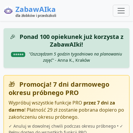
ZabawAIka
dla żłobków i przedszkoli
🎉
Ponad 100 opiekunek już korzysta z
ZabawAIki!
"Oszczędzam 5 godzin tygodniowo na planowaniu
⭐⭐⭐⭐⭐
zajęć"
- Anna K., Kraków
🎁
Promocja! 7 dni darmowego
okresu próbnego PRO
Wypróbuj wszystkie funkcje PRO
przez 7 dni za
darmo
! Płatność 29 zł zostanie pobrana dopiero po
zakończeniu okresu próbnego.
✓ Anuluj w dowolnej chwili podczas okresu próbnego • ✓
Pełny dostęp do wszystkich funkcji PRO