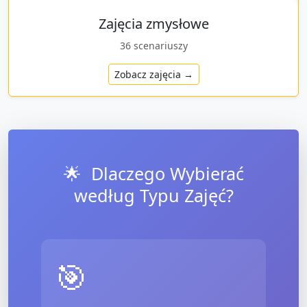
Zajęcia zmysłowe
36
scenariuszy
Zobacz zajęcia →
🌟
Dlaczego Wybierać
według Typu Zajęć?
🎯