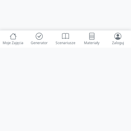
Moje Zajęcia
Generator
Scenariusze
Materiały
Zaloguj
© 2025 ZabawAIka.pl - Generator zajęć dla żłobka
Stworzone z ❤️ dla opiekunów i dzieci
Obserwuj nas na Facebooku!