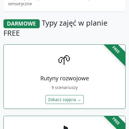
sensoryczne
Typy zajęć w planie
DARMOWE
FREE
FREE
🌱
Rutyny rozwojowe
9
scenariuszy
Zobacz zajęcia →
FREE