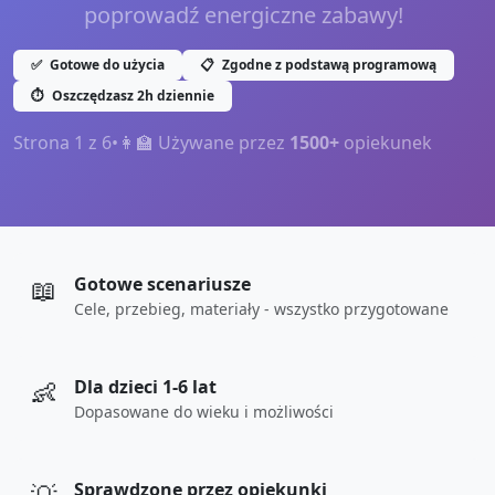
poprowadź energiczne zabawy!
✅
Gotowe do użycia
📋
Zgodne z podstawą programową
⏱️
Oszczędzasz 2h dziennie
Strona
1
z
6
•
👩‍🏫 Używane przez
1500+
opiekunek
📖
Gotowe scenariusze
Cele, przebieg, materiały - wszystko przygotowane
👶
Dla dzieci 1-6 lat
Dopasowane do wieku i możliwości
Sprawdzone przez opiekunki