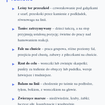
Leśny tor przeszkód
– czworakowanie pod gałązkami
z szarf, przeskoki przez kamienie z podkładek,
równowaga na linii.
Taniec zatrzymywany
– dzieci tańczą, a na stop
przyjmują ustaloną pozycję; świetne do pracy nad
hamowaniem reakcji.
Fale na chuście
– praca grupowa, różne poziomy fal,
przejścia pod chustą, zabawy z piłeczkami na chuście.
Rzut do celu
– woreczki lub zwinięte skarpetki;
punkty za trafienie do obręczy lub pudełka, wersje
łatwiejsze i trudniejsze.
Balans na linii
– chodzenie po taśmie na podłodze,
tyłem, bokiem, z woreczkiem na głowie.
Zwierzęce marsze
– niedźwiedzie, kraby, żabki;
łączysz siłę, koordynację i wyobraźnię.