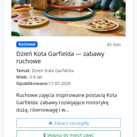
45
min
Ruchowa
Dzień Kota Garfielda — zabawy
ruchowe
Temat:
Dzień Kota Garfielda
Wiek:
5-6 lat
Opublikowano:
17.05.2026
Ruchowe zajęcia inspirowane postacią Kota
Garfielda: zabawy rozwijające motorykę
dużą, równowagę i w...
👁️ Zobacz szczegóły
🔒 Skopiuj do moich zajęć