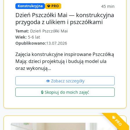
45
min
Konstrukcyjna
💎 PRO
Dzień Pszczółki Mai — konstrukcyjna
przygoda z ulikiem i pszczółkami
Temat:
Dzień Pszczółki Mai
Wiek:
5-6 lat
Opublikowano:
13.07.2026
Zajęcia konstrukcyjne inspirowane Pszczółką
Mają: dzieci projektują i budują model ula
oraz wykonują...
👁️ Zobacz szczegóły
🔒 Skopiuj do moich zajęć
💎 PRO