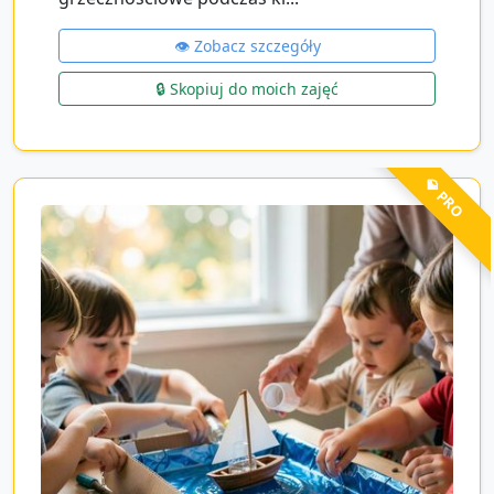
👁️ Zobacz szczegóły
🔒 Skopiuj do moich zajęć
💎 PRO