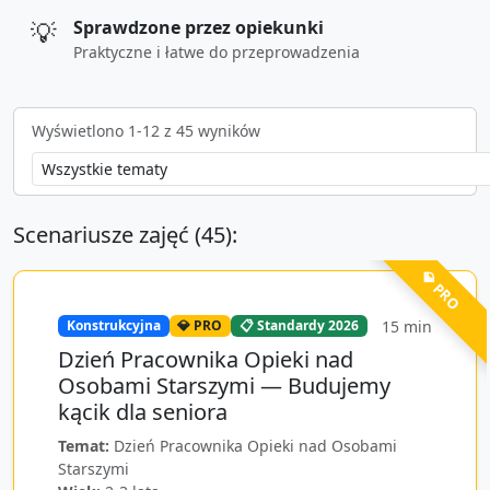
💡
Sprawdzone przez opiekunki
Praktyczne i łatwe do przeprowadzenia
Wyświetlono
1
-
12
z
45
wyników
Scenariusze zajęć (
45
):
💎 PRO
15
min
Konstrukcyjna
💎 PRO
📋 Standardy 2026
Dzień Pracownika Opieki nad
Osobami Starszymi — Budujemy
kącik dla seniora
Temat:
Dzień Pracownika Opieki nad Osobami
Starszymi