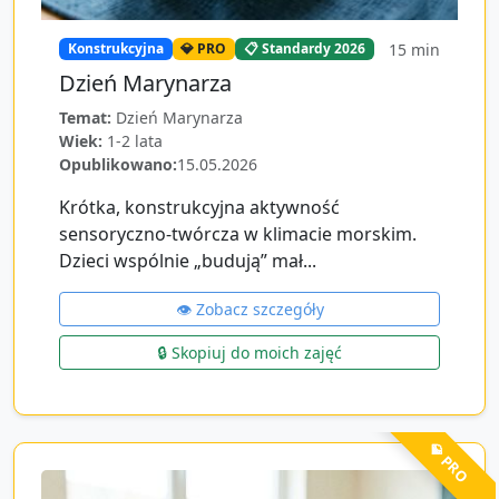
15
min
Konstrukcyjna
💎 PRO
📋 Standardy 2026
Dzień Marynarza
Temat:
Dzień Marynarza
Wiek:
1-2 lata
Opublikowano:
15.05.2026
Krótka, konstrukcyjna aktywność
sensoryczno-twórcza w klimacie morskim.
Dzieci wspólnie „budują” mał...
👁️ Zobacz szczegóły
🔒 Skopiuj do moich zajęć
💎 PRO