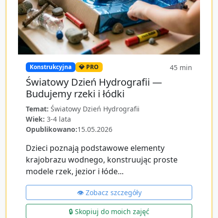
45
min
Konstrukcyjna
💎 PRO
Światowy Dzień Hydrografii —
Budujemy rzeki i łódki
Temat:
Światowy Dzień Hydrografii
Wiek:
3-4 lata
Opublikowano:
15.05.2026
Dzieci poznają podstawowe elementy
krajobrazu wodnego, konstruując proste
modele rzek, jezior i łóde...
👁️ Zobacz szczegóły
🔒 Skopiuj do moich zajęć