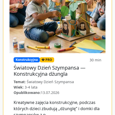
30
min
Konstrukcyjna
💎 PRO
Światowy Dzień Szympansa —
Konstrukcyjna dżungla
Temat:
Światowy Dzień Szympansa
Wiek:
3-4 lata
Opublikowano:
13.07.2026
Kreatywne zajęcia konstrukcyjne, podczas
których dzieci zbudują „dżunglę” i domki dla
szympansów z p...