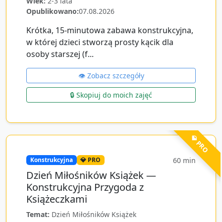
Wiek:
2-3 lata
Opublikowano:
07.08.2026
Krótka, 15-minutowa zabawa konstrukcyjna,
w której dzieci stworzą prosty kącik dla
osoby starszej (f...
👁️ Zobacz szczegóły
🔒 Skopiuj do moich zajęć
💎 PRO
60
min
Konstrukcyjna
💎 PRO
Dzień Miłośników Książek —
Konstrukcyjna Przygoda z
Książeczkami
Temat:
Dzień Miłośników Książek