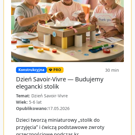
30
min
Konstrukcyjna
💎 PRO
Dzień Savoir-Vivre — Budujemy
elegancki stolik
Temat:
Dzień Savoir-Vivre
Wiek:
5-6 lat
Opublikowano:
17.05.2026
Dzieci tworzą miniaturowy „stolik do
przyjęcia” i ćwiczą podstawowe zwroty
grzecznościowe podczas kr...