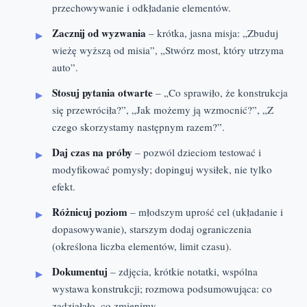
przechowywanie i odkładanie elementów.
Zacznij od wyzwania
– krótka, jasna misja: „Zbuduj
wieżę wyższą od misia”, „Stwórz most, który utrzyma
auto”.
Stosuj pytania otwarte
– „Co sprawiło, że konstrukcja
się przewróciła?”, „Jak możemy ją wzmocnić?”, „Z
czego skorzystamy następnym razem?”.
Daj czas na próby
– pozwól dzieciom testować i
modyfikować pomysły; dopinguj wysiłek, nie tylko
efekt.
Różnicuj poziom
– młodszym uprość cel (układanie i
dopasowywanie), starszym dodaj ograniczenia
(określona liczba elementów, limit czasu).
Dokumentuj
– zdjęcia, krótkie notatki, wspólna
wystawa konstrukcji; rozmowa podsumowująca: co
zadziałało, co zmienimy.