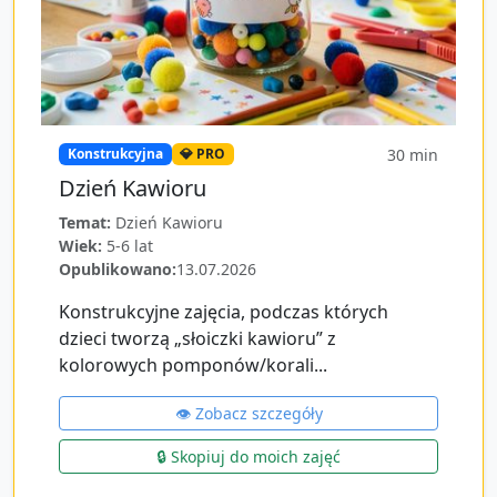
30
min
Konstrukcyjna
💎 PRO
Dzień Kawioru
Temat:
Dzień Kawioru
Wiek:
5-6 lat
Opublikowano:
13.07.2026
Konstrukcyjne zajęcia, podczas których
dzieci tworzą „słoiczki kawioru” z
kolorowych pomponów/korali...
👁️ Zobacz szczegóły
🔒 Skopiuj do moich zajęć