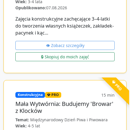
Wiek:
3-4 lata
Opublikowano:
07.08.2026
Zajęcia konstrukcyjne zachęcające 3–4-latki
do tworzenia własnych książeczek, zakładek-
pacynek i kąc...
👁️ Zobacz szczegóły
🔒 Skopiuj do moich zajęć
💎 PRO
15
min
Konstrukcyjna
💎 PRO
Mała Wytwórnia: Budujemy 'Browar'
z Klocków
Temat:
Międzynarodowy Dzień Piwa i Piwowara
Wiek:
4-5 lat