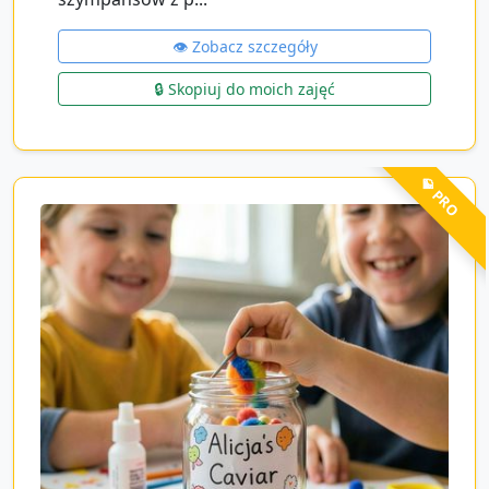
👁️ Zobacz szczegóły
🔒 Skopiuj do moich zajęć
💎 PRO