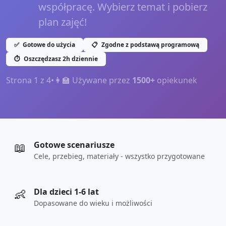
współpracę. Wybierz temat i pobierz
plan zajęć!
✅
Gotowe do użycia
📋
Zgodne z podstawą programową
⏱️
Oszczędzasz 2h dziennie
Strona
1
z
4
•
👩‍🏫 Używane przez
1500+
opiekunek
📖
Gotowe scenariusze
Cele, przebieg, materiały - wszystko przygotowane
👶
Dla dzieci 1-6 lat
Dopasowane do wieku i możliwości