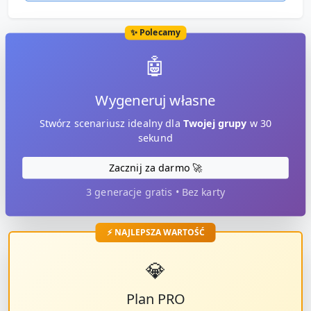
✨ Polecamy
🤖
Wygeneruj własne
Stwórz scenariusz idealny dla
Twojej grupy
w 30
sekund
Zacznij za darmo 🚀
3 generacje gratis • Bez karty
⚡ NAJLEPSZA WARTOŚĆ
💎
Plan PRO