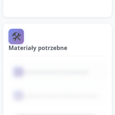
piekarnie wyglądają wspaniale!”
🛠️
Materiały potrzebne
📦
klocki (drewniane lub plastikowe)
📦
papierowe talerzyki (małe) jako blachy