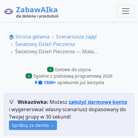
ZabawAIka
dla żłobków i przedszkoli
🏠 Strona główna
Scenariusze zajęć
Światowy Dzień Pieczenia
Światowy Dzień Pieczenia — Mała...
Gotowe do użycia
✓
Zgodne z podstawą programową 2026
✓
👩‍🏫 1500+
opiekunek już korzysta
💡
Wskazówka:
Możesz
założyć darmowe konto
i wygenerować własny scenariusz dopasowany do
Twojej grupy w 30 sekund!
Spróbuj za darmo →