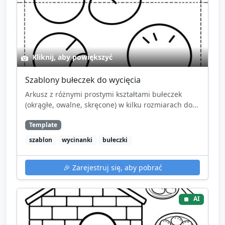
Kliknij, aby powiększyć
Szablony bułeczek do wycięcia
Arkusz z różnymi prostymi kształtami bułeczek
(okrągłe, owalne, skręcone) w kilku rozmiarach do...
Template
szablon
wycinanki
bułeczki
🎉
Zarejestruj się, aby pobrać
AI