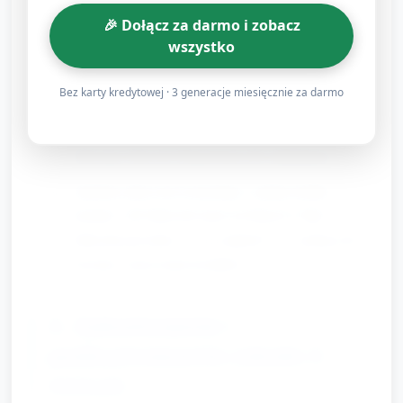
papierowe bułeczki (kulki z papieru). Można użyć
🎉 Dołącz za darmo i zobacz
wszystko
foremek plastikowych do odciskania kształtów na
bułeczkach.
Bez karty kredytowej · 3 generacje miesięcznie za darmo
Role: jedno dziecko miesza „ciasto” (drewniana
łyżka), inne wkłada wszystko do „pieca”, kolejne
dekoruje bułeczki flamastrami lub naklejkami.
Opiekun aktywnie komentuje i zadaje krótkie
pytania: „Ile bułeczek masz na blaszce? Jaka
bułeczka jest duża — czy małych?” — zachęca do
liczenia i nazywania kształtów.
3. Zakończenie i
podsumowanie (około 5
minut)