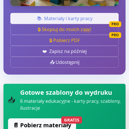
📚
Materiały i karty pracy
PRO
🔒 Skopiuj do moich zajęć
PRO
🔒 Pobierz PDF
❤️
Zapisz na później
📤 Udostępnij
Gotowe szablony do wydruku
📥
6
materiały edukacyjne - karty pracy, szablony,
ilustracje
GRATIS
📄 Pobierz materiały