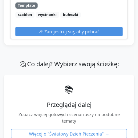
Template
szablon
wycinanki
bułeczki
🎉
Zarejestruj się, aby pobrać
🤔 Co dalej? Wybierz swoją ścieżkę:
📚
Przeglądaj dalej
Zobacz więcej gotowych scenariuszy na podobne
tematy
Więcej o "
Światowy Dzień Pieczenia
" →