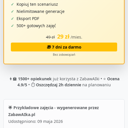
✓
Kopiuj ten scenariusz
✓
Nielimitowane generacje
✓
Eksport PDF
✓
500+ gotowych zajęć
29 zł
49 zł
/mies.
🎁 7 dni za darmo
Bez zobowiązań
👩‍🏫
1500+ opiekunek
już korzysta z ZabawAIki • ⭐
Ocena
4.9/5
• ⏱️
Oszczędzaj 2h dziennie
na planowaniu
🌟 Przykładowe zajęcia - wygenerowane przez
ZabawAIka.pl
Udostępniono:
09 maja 2026