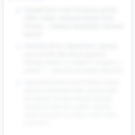
Zgromadź dzieci w kole. Przywitaj się i powiedz
krótko o temacie: „Dzisiaj jest Światowy Dzień
Pieczenia — zbudujemy małą piekarnię i upieczemy
bułeczki!”
Pokaż jedno lub dwa zdjęcia/obrazki z piekarnią,
pieczywem albo mały rekwizyt (papierowa
bułeczka) i zapytaj: „Co widzicie? Co się piecze w
piekarni?” — zachęć dzieci do krótkich odpowiedzi.
Zaprezentuj materiały: klocki do budowy piekarni,
papierowe talerzyki jako blachy, papierowe kulki
jako bułeczki, drewniane łyżki jako mieszadła.
Wyjaśnij role: budowniczy, piekarz, dekorator
(krótkie przypisanie ról, zmiana w trakcie zabawy
jest możliwa).