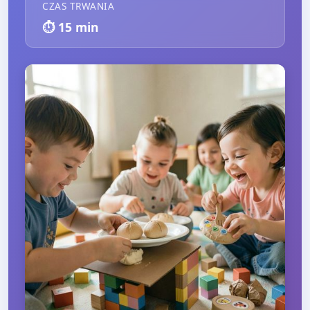
CZAS TRWANIA
⏱️
15
min