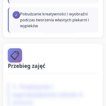
Pobudzanie kreatywności i wyobraźni
✓
podczas tworzenia własnych piekarni i
wypieków
📋
Przebieg zajęć
1. Powitanie i
wprowadzenie (około 5
minut)