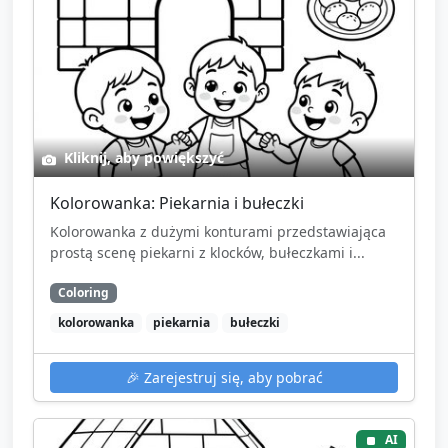
Kliknij, aby powiększyć
Kolorowanka: Piekarnia i bułeczki
Kolorowanka z dużymi konturami przedstawiająca
prostą scenę piekarni z klocków, bułeczkami i...
Coloring
kolorowanka
piekarnia
bułeczki
🎉
Zarejestruj się, aby pobrać
AI