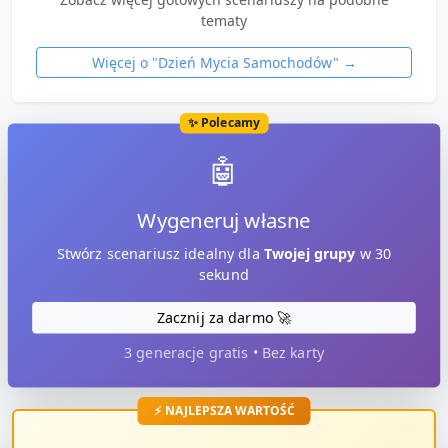
tematy
Więcej o "
Dzień Mycia Samochodów
" →
✨ Polecamy
🤖
Wygeneruj własne
Stwórz scenariusz idealny dla
Twojej grupy
w 30
sekund
Zacznij za darmo 🚀
3 generacje gratis • Bez karty
⚡ NAJLEPSZA WARTOŚĆ