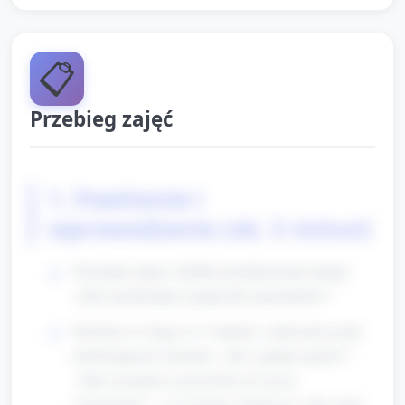
📋
Przebieg zajęć
1. Powitanie i
wprowadzenie (ok. 5 minut)
Powitanie grupy i krótkie przedstawienie tematu:
„Dziś uruchomimy myjnię dla samochodów!”
Rozmowa w kręgu (2–3 minuty): zadawanie pytań
pobudzających myślenie: „Jak wygląda myjnia?”,
„Jakie narzędzia są potrzebne do mycia
samochodu?”, „Co możemy zbudować, żeby umyć