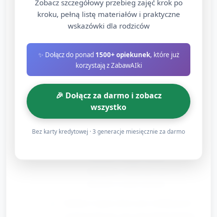
Zobacz szczegółowy przebieg zajęć krok po
gąbek / ręczników papierowych jako
kroku, pełną listę materiałów i praktyczne
szczotki (użyć taśmy lub sznurka).
wskazówki dla rodziców
Z plastikowych butelek przygotuj
zraszacze: nakrętki z małymi
✨ Dołącz do ponad
1500+ opiekunek
, które już
korzystają z ZabawAIki
otworami (opcjonalnie przygotowane
wcześniej) lub przecięte butelki jako
lejki.
🎉 Dołącz za darmo i zobacz
wszystko
Ustaw miski z wodą, płynem do
mycia zabawek i ręczniki do
Bez karty kredytowej · 3 generacje miesięcznie za darmo
osuszania.
Przyozdób myjnię farbami,
naklejkami, markerami (pozwól
dzieciom wyrazić pomysł).
Opiekun wspiera dzieci przy trudniejszych
czynnościach (np. przy przycinaniu kartonu,