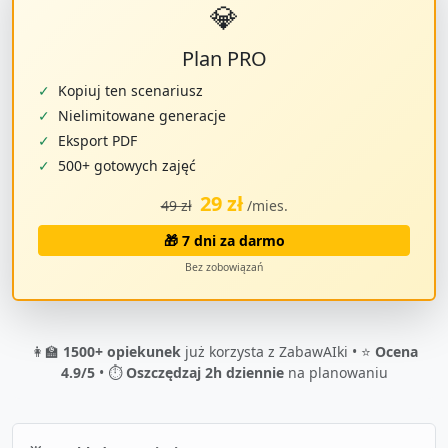
💎
Plan PRO
✓
Kopiuj ten scenariusz
✓
Nielimitowane generacje
✓
Eksport PDF
✓
500+ gotowych zajęć
29 zł
49 zł
/mies.
🎁 7 dni za darmo
Bez zobowiązań
👩‍🏫
1500+ opiekunek
już korzysta z ZabawAIki • ⭐
Ocena
4.9/5
• ⏱️
Oszczędzaj 2h dziennie
na planowaniu