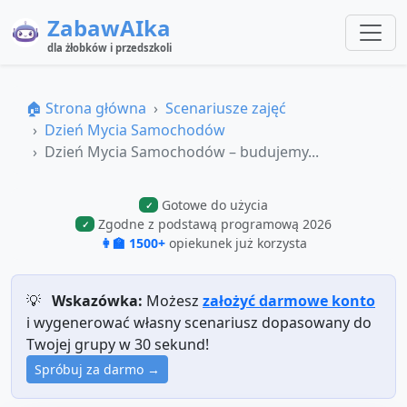
ZabawAIka
dla żłobków i przedszkoli
🏠 Strona główna
Scenariusze zajęć
Dzień Mycia Samochodów
Dzień Mycia Samochodów – budujemy...
Gotowe do użycia
✓
Zgodne z podstawą programową 2026
✓
👩‍🏫 1500+
opiekunek już korzysta
💡
Wskazówka:
Możesz
założyć darmowe konto
i wygenerować własny scenariusz dopasowany do
Twojej grupy w 30 sekund!
Spróbuj za darmo →