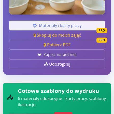
📚
Materiały i karty pracy
PRO
🔒 Skopiuj do moich zajęć
PRO
🔒 Pobierz PDF
❤️
Zapisz na później
📤 Udostępnij
Gotowe szablony do wydruku
📥
6
materiały edukacyjne - karty pracy, szablony,
ilustracje