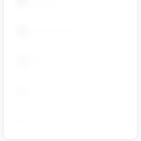
📦
malarska
📦
sznurek lub wstążki
łatwe do mycia farby, pędzle lub
📦
kolorowe markery
📦
ręczniki do wycierania
📦
opcjonalnie: naklejki i dekoracje