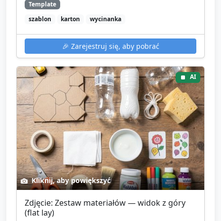
Template
szablon
karton
wycinanka
🎉
Zarejestruj się, aby pobrać
AI
Kliknij, aby powiększyć
Zdjęcie: Zestaw materiałów — widok z góry
(flat lay)