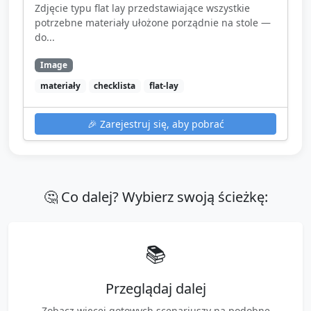
Zdjęcie typu flat lay przedstawiające wszystkie
potrzebne materiały ułożone porządnie na stole —
do...
Image
materiały
checklista
flat-lay
🎉
Zarejestruj się, aby pobrać
🤔 Co dalej? Wybierz swoją ścieżkę:
📚
Przeglądaj dalej
Zobacz więcej gotowych scenariuszy na podobne