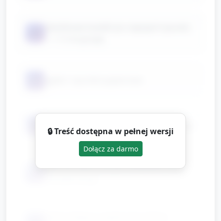
plastikowe butelki po napojach (puste)
📦
— 1–2 na grupę
📦
gąbki i ręczniki papierowe
📦
miseczki/plastikowe pojemniki na wodę
🔒 Treść dostępna w pełnej wersji
Dołącz za darmo
płyn do mycia naczyń (niewielka ilość,
📦
rozcieńczony)
taśma klejąca i papierowa taśma