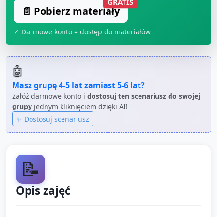
GRATIS
📄 Pobierz materiały
✓ Darmowe konto = dostęp do materiałów
🤖
Masz grupę
4-5 lat
zamiast
5-6 lat
?
Załóż darmowe konto i
dostosuj ten scenariusz do swojej
grupy
jednym kliknięciem dzięki AI!
✨ Dostosuj scenariusz
📝
Opis zajęć