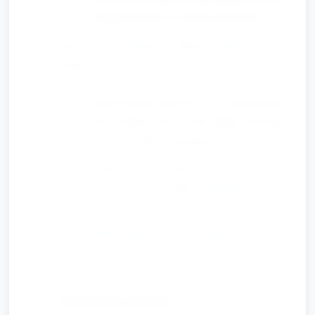
przygotowanych wcześniej elementów).
Faza 3: Testowanie i zabawa sensoryczna (5
minut)
Każde dziecko przesuwa swój samochodzik
przez myjnię: moczy, myje gąbką, przeciąga
przez „szczotki”, spryskuje i wyciera.
Zachęć dzieci do opisywania czynności: „co
robisz?”, „jak wygląda samochód po
myciu?”, „czy coś zmienić w myjni?”
Każda grupa może wprowadzać małe
poprawki i powtórzyć test.
3. Zakończenie i