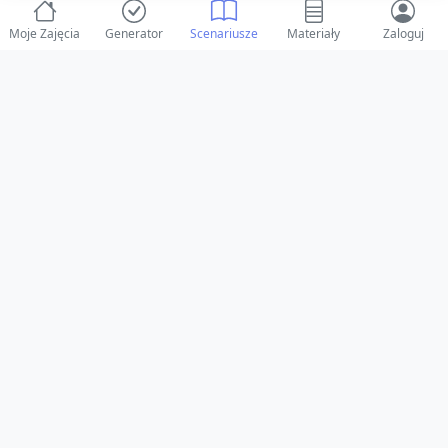
Moje Zajęcia
Generator
Scenariusze
Materiały
Zaloguj
© 2025 ZabawAIka.pl - Generator zajęć dla żłobka
Stworzone z ❤️ dla opiekunów i dzieci
Obserwuj nas na Facebooku!
Przejdź do Facebook