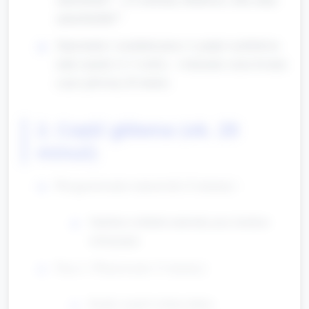
samochodzik?”
Zapoznanie z zasadami pracy w grupie i podział na
małe zespoły (2–3 osoby) – wskazanie czasu trwania
części głównej (20 minut).
2. Część główna (ok. 20
minut)
Przygotowanie stanowisk (2 minuty)
Opiekun rozkłada materiały przy każdym
stole/grupie.
Faza 1: Planowanie (3 minuty)
Każdy zespół wybiera lidera