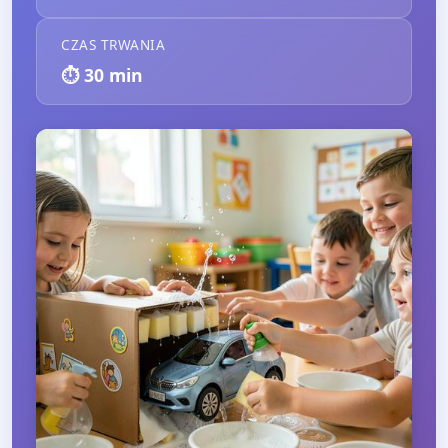
CZAS TRWANIA
⏱️
30
min