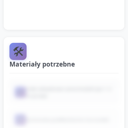
odsączają gąbki i ustawiają miski. Krótkie
pożegnanie.
🛠️
Materiały potrzebne
małe zabawkowe samochodziki (po 1–2
📦
na grupę)
📦
kartonowe pudełka/karton (na tunele)