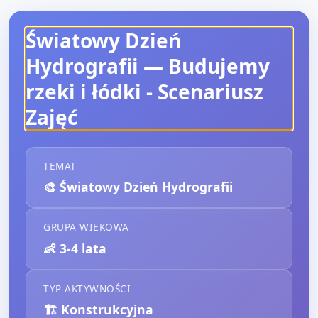
Światowy Dzień
Hydrografii — Budujemy
rzeki i łódki
- Scenariusz
Zajęć
TEMAT
🎨
Światowy Dzień Hydrografii
GRUPA WIEKOWA
👶
3-4 lata
TYP AKTYWNOŚCI
🏗️
Konstrukcyjna