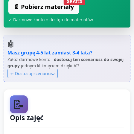
GRATIS
📄 Pobierz materiały
✓ Darmowe konto = dostęp do materiałów
🤖
Masz grupę
4-5 lat
zamiast
3-4 lata
?
Załóż darmowe konto i
dostosuj ten scenariusz do swojej
grupy
jednym kliknięciem dzięki AI!
✨ Dostosuj scenariusz
📝
Opis zajęć