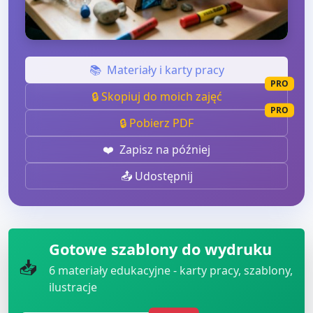
📚
Materiały i karty pracy
PRO
🔒 Skopiuj do moich zajęć
PRO
🔒 Pobierz PDF
❤️
Zapisz na później
📤 Udostępnij
Gotowe szablony do wydruku
📥
6
materiały edukacyjne - karty pracy, szablony,
ilustracje