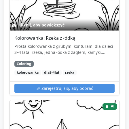
Kliknij, aby powiększyć
Kolorowanka: Rzeka z łódką
Prosta kolorowanka z grubymi konturami dla dzieci
3–4 lata: rzeka, jedna łódka z żaglem, kamyki,...
Coloring
kolorowanka
dla3-4lat
rzeka
🎉
Zarejestruj się, aby pobrać
AI