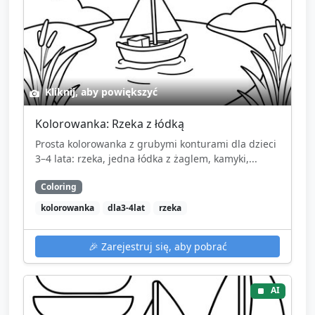
Kliknij, aby powiększyć
Kolorowanka: Rzeka z łódką
Prosta kolorowanka z grubymi konturami dla dzieci
3–4 lata: rzeka, jedna łódka z żaglem, kamyki,...
Coloring
kolorowanka
dla3-4lat
rzeka
🎉
Zarejestruj się, aby pobrać
AI