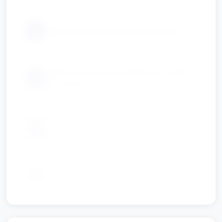
📦
małe kubeczki do przelewania wody
płaska taca lub duży pojemnik z wodą
📦
do testów
kamienie, patyczki, gąbki do ozdabiania
📦
brzegów
📦
markery/mazaki i kredki