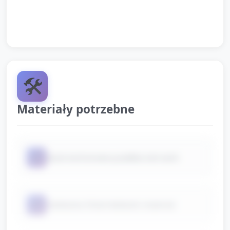
zachęta, by obejrzeć w domu obrazki rzeki i pokazać
dziecku miejsce z wodą.
🛠️
Materiały potrzebne
📦
duże kartonowe pudełka lub tacki
📦
niebieska folia/niebieski materiał