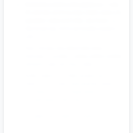
Przeniesienie modeli do dużej płaskiej tacy z wodą
lub ustawienie prowizorycznego kanału (można użyć
pojemników połączonych folią): sprawdzanie, czy
łódeczki pływają, obserwacja kierunku przepływu
wody.
Dzieci wlewają wodę małymi kubeczkami,
obserwują, co się dzieje, i opisują (opiekun modeluje
słownictwo: prąd, nurt, brzeg, zatoka).
Krótkie zadania: „Czy łódka przejdzie przez
zakręt?”, „Co się stanie, jeśli postawimy kamień
przy brzegu?” — proste eksperymenty z
przewidywaniem i obserwacją.
Porządkowanie (ostatnie 2–3 minuty części
głównej)