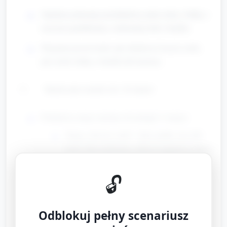
Opiekun pokazuje przykładową mini-rzekę i łódkę z
użyciem pudełka/tray, niebieskiej folii i butelki.
Wyjaśnia proste kroki: jak zbudować koryto rzeki,
jak zrobić łódkę z butelki lub kartonu.
Budowanie modeli (ok. 20 minut)
Podział na stacje (można równolegle 3 stacje):
Stacja „Koryto rzeki”: duże pudła, taca lub
tacki, folia niebieska, rolki po papierze, taśma
— dzieci układają koryto, formują zakola z
kartonu i łączą elementy.
🔓
Stacja „Jezioro”: tacki lub duże miski,
niebieski materiał/folia, kamyki, patyczki —
Odblokuj pełny scenariusz
tworzenie „jeziora” w obrębie podstawy,