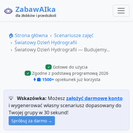
ZabawAIka
dla żłobków i przedszkoli
🏠 Strona główna
Scenariusze zajęć
Światowy Dzień Hydrografii
Światowy Dzień Hydrografii — Budujemy...
Gotowe do użycia
✓
Zgodne z podstawą programową 2026
✓
👩‍🏫 1500+
opiekunek już korzysta
💡
Wskazówka:
Możesz
założyć darmowe konto
i wygenerować własny scenariusz dopasowany do
Twojej grupy w 30 sekund!
Spróbuj za darmo →