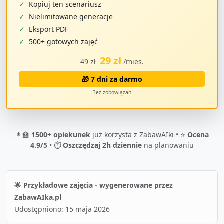
✓
Kopiuj ten scenariusz
✓
Nielimitowane generacje
✓
Eksport PDF
✓
500+ gotowych zajęć
29 zł
49 zł
/mies.
🎁 7 dni za darmo
Bez zobowiązań
👩‍🏫
1500+ opiekunek
już korzysta z ZabawAIki • ⭐
Ocena
4.9/5
• ⏱️
Oszczędzaj 2h dziennie
na planowaniu
🌟 Przykładowe zajęcia - wygenerowane przez
ZabawAIka.pl
Udostępniono:
15 maja 2026