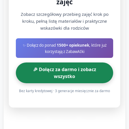
zajęć
ozdabianie brzegów.
Zobacz szczegółowy przebieg zajęć krok po
Stacja „Łódki i tratwy”: małe plastikowe
kroku, pełną listę materiałów i praktyczne
butelki, zakrętki, kawałki kartonu, słomki,
wskazówki dla rodziców
sznurek, klej w sztyfcie, bezpieczne nożyczki
— dzieci składają łódeczki, przyklejają żagle
✨ Dołącz do ponad
1500+ opiekunek
, które już
z papieru.
korzystają z ZabawAIki
Opiekun zachęca do współpracy: dzielenie
materiałów, pomaganie sobie przy mocowaniu
🎉 Dołącz za darmo i zobacz
elementów.
wszystko
Rozwijanie języka podczas pracy: opiekun zadaje
Bez karty kredytowej · 3 generacje miesięcznie za darmo
pytania opisowe („Jakie kolory ma nasza rzeka?”,
„Co płynie po rzece?”).
Testowanie i obserwacja (ok. 10 minut)