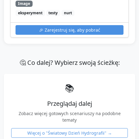
Image
eksperyment
testy
nurt
🎉
Zarejestruj się, aby pobrać
🤔 Co dalej? Wybierz swoją ścieżkę:
📚
Przeglądaj dalej
Zobacz więcej gotowych scenariuszy na podobne
tematy
Więcej o "
Światowy Dzień Hydrografii
" →