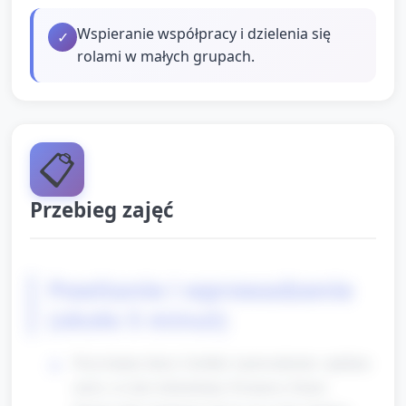
Wspieranie współpracy i dzielenia się
✓
rolami w małych grupach.
📋
Przebieg zajęć
Powitanie i wprowadzenie
(około 5 minut)
Przywitanie dzieci i krótkie wprowadzenie: opiekun
mówi, że dziś obchodzimy Światowy Dzień