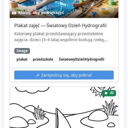
Kliknij, aby powiększyć
Plakat zajęć — Światowy Dzień Hydrografii
Kolorowy plakat przedstawiający przedszkolne
zajęcia: dzieci (3–4 lata) wspólnie budują rzekę,...
Image
plakat
przedszkole
ŚwiatowyDzieńHydrografii
🎉
Zarejestruj się, aby pobrać
AI