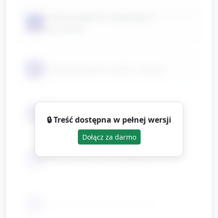
rolki po papierze toaletowym i
📦
ręcznikach
📦
małe plastikowe butelki i zakrętki
📦
kawałki kartonu, papieru do żagli
🔒 Treść dostępna w pełnej wersji
Dołącz za darmo
📦
klej w sztyfcie, taśma klejąca
📦
bezpieczne nożyczki dla dzieci