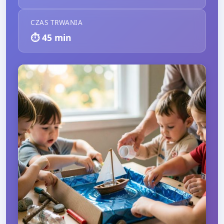
CZAS TRWANIA
⏱️
45
min