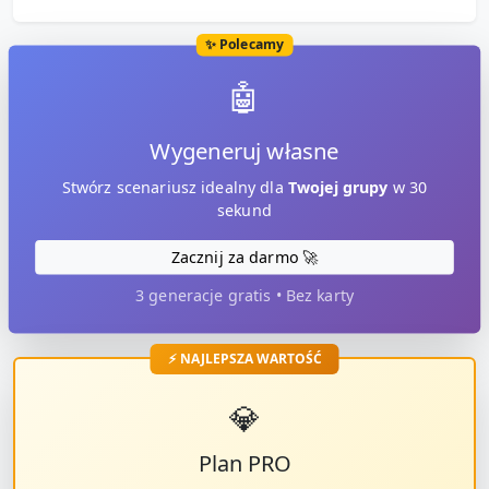
✨ Polecamy
🤖
Wygeneruj własne
Stwórz scenariusz idealny dla
Twojej grupy
w 30
sekund
Zacznij za darmo 🚀
3 generacje gratis • Bez karty
⚡ NAJLEPSZA WARTOŚĆ
💎
Plan PRO