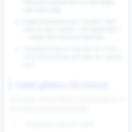
Hydrografii i będziemy bawić się wodą, budując
rzeki, jeziora i łódki.
Krótka rozmowa kierowana (1–2 pytania): „Skąd
bierze się woda w rzekach?”, „Jak wygląda łódka?”
— zachęcić dzieci do prostych odpowiedzi.
Piosenka/rymowanka na rozpoczęcie (ok. 30–60 s):
prosty refren powtarzany przez dzieci, np. o płynącej
rzece.
Część główna (35 minut)
Czas ogólny: 35 minut. Praca w małych grupach (2–4
dzieci) przy stacjach konstrukcyjnych.
Przygotowanie i pokaz (ok. 5 minut)