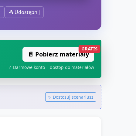
j
📤 Udostępnij
GRATIS
📄 Pobierz materiały
✓ Darmowe konto = dostęp do materiałów
✨ Dostosuj scenariusz