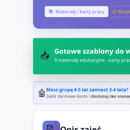
📚
Materiały i karty pracy
📋 Skop
Gotowe szablony do 
📥
9
materiały edukacyjne - karty pracy
Masz grupę
4-5 lat
zamiast
3-4 lata
?
🤖
Załóż darmowe konto i
dostosuj ten scena
📝
Opis zajęć