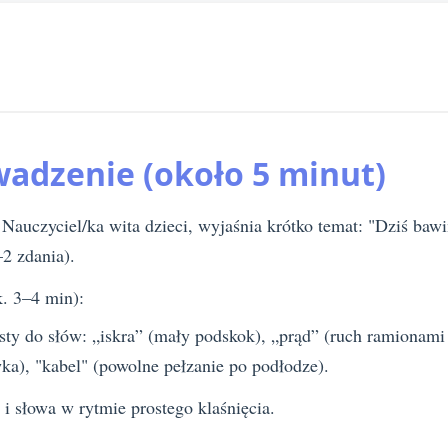
wadzenie (około 5 minut)
 Nauczyciel/ka wita dzieci, wyjaśnia krótko temat: "Dziś ba
2 zdania).
. 3–4 min):
sty do słów: „iskra” (mały podskok), „prąd” (ruch ramionam
ka), "kabel" (powolne pełzanie po podłodze).
 i słowa w rytmie prostego klaśnięcia.