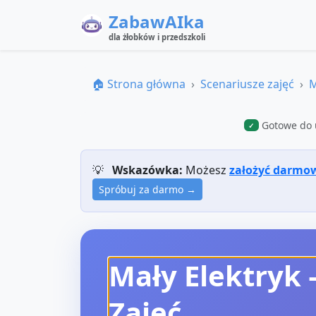
ZabawAIka
dla żłobków i przedszkoli
🏠 Strona główna
Scenariusze zajęć
M
Gotowe do 
✓
💡
Wskazówka:
Możesz
założyć darmo
Spróbuj za darmo →
Mały Elektryk
Zajęć