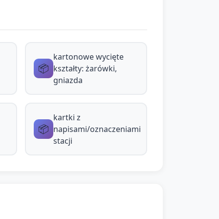
owe „gniazda” i „żarówki” (narysowane i
kartonowe wycięte
📦
kształty: żarówki,
iki lub przypinają klamerki — ćwiczenie
gniazda
kartki z
ą „rozświetlenie” (ręce nad głową), jeśli
📦
napisami/oznaczeniami
stacji
ód", "Żarówka".