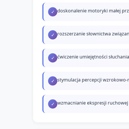
doskonalenie motoryki małej prz
✓
rozszerzanie słownictwa związan
✓
ćwiczenie umiejętności słuchania
✓
stymulacja percepcji wzrokowo-
✓
wzmacnianie ekspresji ruchowej 
✓