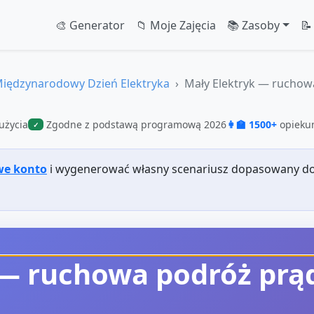
🎨 Generator
📁 Moje Zajęcia
📚 Zasoby
📝
iędzynarodowy Dzień Elektryka
Mały Elektryk — ruchow
użycia
Zgodne z podstawą programową 2026
👩‍🏫 1500+
opiekun
✓
we konto
i wygenerować własny scenariusz dopasowany do
 — ruchowa podróż prą