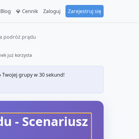
 Blog
💎 Cennik
Zaloguj
Zarejestruj się
a podróż prądu
ek już korzysta
 Twojej grupy w 30 sekund!
du
- Scenariusz