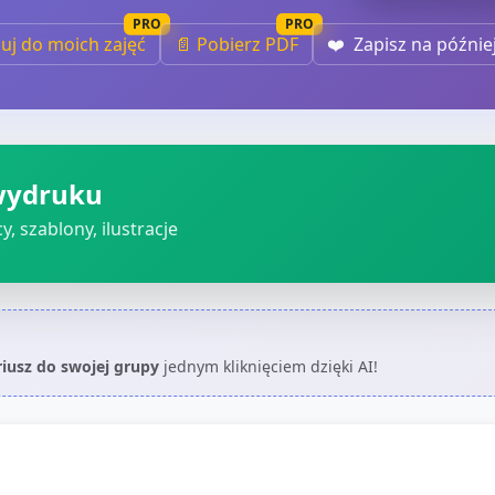
PRO
PRO
iuj do moich zajęć
📄 Pobierz PDF
❤️
Zapisz na późnie
wydruku
, szablony, ilustracje
riusz do swojej grupy
jednym kliknięciem dzięki AI!