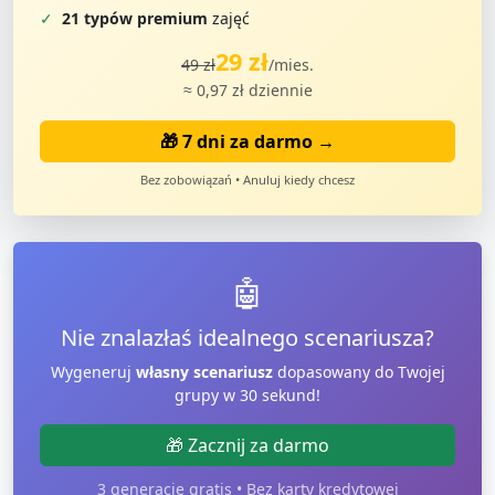
✓
21 typów premium
zajęć
29 zł
49 zł
/mies.
≈ 0,97 zł dziennie
🎁 7 dni za darmo →
Bez zobowiązań • Anuluj kiedy chcesz
🤖
Nie znalazłaś idealnego scenariusza?
Wygeneruj
własny scenariusz
dopasowany do Twojej
grupy w 30 sekund!
🎁 Zacznij za darmo
3 generacje gratis • Bez karty kredytowej