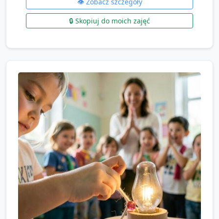
👁️ Zobacz szczegóły
🔒 Skopiuj do moich zajęć