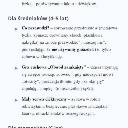
łyżka – porównywanie faktur i dźwięków.
Dla średniaków (4–5 lat)
Co przewodzi?
– sortowanie przedmiotów (metalowa
łyżka, spinacz, drewniany klocek, plastikowa
nakrętka) na „może przewodzić” i „raczej nie”,
nie używamy gniazdek
podkreślając, że
i to tylko
zabawa w klasyfikację.
Gra ruchowa „Obwód zamknięty”
– dzieci trzymają
się za ręce tworząc „obwód”; gdy nauczyciel mówi
„otwarty”, puszczają dłonie; gdy „zamknięty” –
zapalają „lampkę” (unoszą żółte krążki).
Mały serwis elektryczny
– zabawa w role z
rekwizytami: bezpieczne, plastikowe „narzędzia”,
latarka, obrazki znaków ostrzegawczych.
Dla starszaków (6 lat)