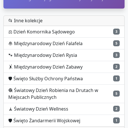
📂 Inne kolekcje
⚖️
Dzień Komornika Sądowego
3
🧆
Międzynarodowy Dzień Falafela
5
🐾
Międzynarodowy Dzień Rysia
3
🤸
Międzynarodowy Dzień Zabawy
2
🛡️
Święto Służby Ochrony Państwa
1
🧶
Światowy Dzień Robienia na Drutach w
5
Miejscach Publicznych
🧘
Światowy Dzień Wellness
2
🛡️
Święto Żandarmerii Wojskowej
1