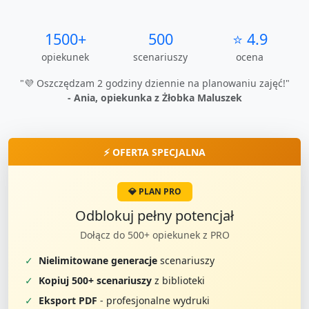
1500+
500
⭐ 4.9
opiekunek
scenariuszy
ocena
"💜 Oszczędzam 2 godziny dziennie na planowaniu zajęć!"
- Ania, opiekunka z Żłobka Maluszek
⚡ OFERTA SPECJALNA
💎 PLAN PRO
Odblokuj pełny potencjał
Dołącz do 500+ opiekunek z PRO
✓
Nielimitowane generacje
scenariuszy
✓
Kopiuj 500+ scenariuszy
z biblioteki
✓
Eksport PDF
- profesjonalne wydruki