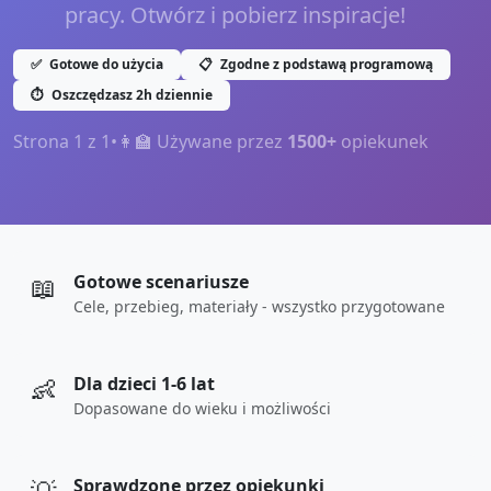
pracy. Otwórz i pobierz inspiracje!
✅
Gotowe do użycia
📋
Zgodne z podstawą programową
⏱️
Oszczędzasz 2h dziennie
Strona
1
z
1
•
👩‍🏫 Używane przez
1500+
opiekunek
📖
Gotowe scenariusze
Cele, przebieg, materiały - wszystko przygotowane
👶
Dla dzieci 1-6 lat
Dopasowane do wieku i możliwości
Sprawdzone przez opiekunki