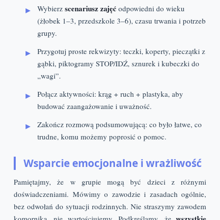
scenariusz zajęć
Wybierz
odpowiedni do wieku
(żłobek 1–3, przedszkole 3–6), czasu trwania i potrzeb
grupy.
Przygotuj proste rekwizyty: teczki, koperty, pieczątki z
gąbki, piktogramy STOP/IDŹ, sznurek i kubeczki do
„wagi”.
Połącz aktywności: krąg + ruch + plastyka, aby
budować zaangażowanie i uważność.
Zakończ rozmową podsumowującą: co było łatwe, co
trudne, komu możemy poprosić o pomoc.
Wsparcie emocjonalne i wrażliwość
Pamiętajmy, że w grupie mogą być dzieci z różnymi
doświadczeniami. Mówimy o zawodzie i zasadach ogólnie,
bez odwołań do sytuacji rodzinnych. Nie straszymy zawodem
wszystkie
komornika, nie wartościujemy. Podkreślamy, że