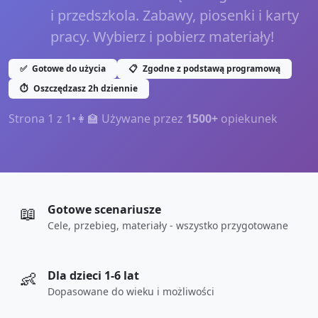
i przedszkola. Zabawy, piosenki i karty
pracy. Wybierz i pobierz materiały!
✅
Gotowe do użycia
📋
Zgodne z podstawą programową
⏱️
Oszczędzasz 2h dziennie
Strona
1
z
1
•
👩‍🏫 Używane przez
1500+
opiekunek
📖
Gotowe scenariusze
Cele, przebieg, materiały - wszystko przygotowane
👶
Dla dzieci 1-6 lat
Dopasowane do wieku i możliwości