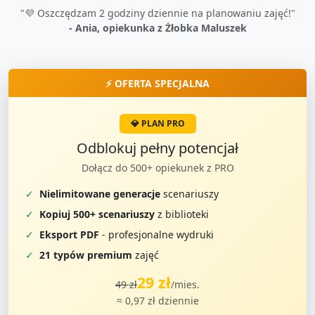
"💜 Oszczędzam 2 godziny dziennie na planowaniu zajęć!"
- Ania, opiekunka z Żłobka Maluszek
⚡ OFERTA SPECJALNA
💎 PLAN PRO
Odblokuj pełny potencjał
Dołącz do 500+ opiekunek z PRO
✓
Nielimitowane generacje
scenariuszy
✓
Kopiuj 500+ scenariuszy
z biblioteki
✓
Eksport PDF
- profesjonalne wydruki
✓
21 typów premium
zajęć
29 zł
49 zł
/mies.
≈ 0,97 zł dziennie