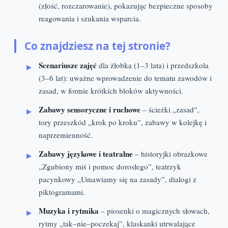
(złość, rozczarowanie), pokazując bezpieczne sposoby
reagowania i szukania wsparcia.
Co znajdziesz na tej stronie?
Scenariusze zajęć
dla żłobka (1–3 lata) i przedszkola
(3–6 lat): uważne wprowadzenie do tematu zawodów i
zasad, w formie krótkich bloków aktywności.
Zabawy sensoryczne i ruchowe
– ścieżki „zasad”,
tory przeszkód „krok po kroku”, zabawy w kolejkę i
naprzemienność.
Zabawy językowe i teatralne
– historyjki obrazkowe
„Zgubiony miś i pomoc dorosłego”, teatrzyk
pacynkowy „Umawiamy się na zasady”, dialogi z
piktogramami.
Muzyka i rytmika
– piosenki o magicznych słowach,
rytmy „tak–nie–poczekaj”, klaskanki utrwalające