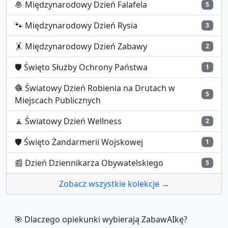
🧆
Międzynarodowy Dzień Falafela
5
🐾
Międzynarodowy Dzień Rysia
3
🤸
Międzynarodowy Dzień Zabawy
2
🛡️
Święto Służby Ochrony Państwa
1
🧶
Światowy Dzień Robienia na Drutach w
5
Miejscach Publicznych
🧘
Światowy Dzień Wellness
2
🛡️
Święto Żandarmerii Wojskowej
1
📰
Dzień Dziennikarza Obywatelskiego
5
Zobacz wszystkie kolekcje →
🎯 Dlaczego opiekunki wybierają ZabawAIkę?