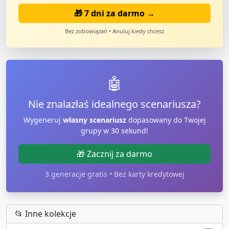
🎁 7 dni za darmo →
Bez zobowiązań • Anuluj kiedy chcesz
🤖
Nie znalazłaś idealnego scenariusza?
Wygeneruj
własny scenariusz
dopasowany do Twojej
grupy w 30 sekund!
🎁 Zacznij za darmo
3 generacje gratis • Bez karty kredytowej
📂 Inne kolekcje