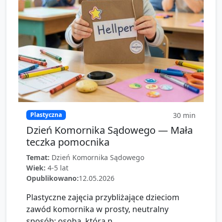
30
min
Plastyczna
Dzień Komornika Sądowego — Mała
teczka pomocnika
Temat:
Dzień Komornika Sądowego
Wiek:
4-5 lat
Opublikowano:
12.05.2026
Plastyczne zajęcia przybliżające dzieciom
zawód komornika w prosty, neutralny
sposób: osoba, która p...