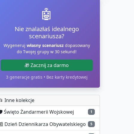
🤖
Nie znalazłaś idealnego
scenariusza?
Wygeneruj
własny scenariusz
dopasowany
do Twojej grupy w 30 sekund!
🎁 Zacznij za darmo
3 generacje gratis • Bez karty kredytowej
📂 Inne kolekcje
️
Święto Żandarmerii Wojskowej
1
📰
Dzień Dziennikarza Obywatelskiego
5