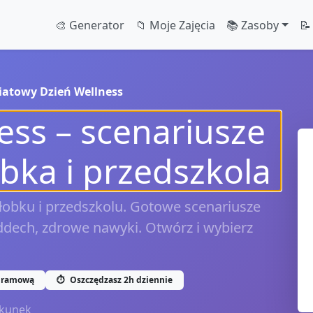
🎨 Generator
📁 Moje Zajęcia
📚 Zasoby
📝
iatowy Dzień Wellness
ess – scenariusze
obka i przedszkola
łobku i przedszkolu. Gotowe scenariusze
oddech, zdrowe nawyki. Otwórz i wybierz
gramową
⏱️
Oszczędzasz 2h dziennie
kunek