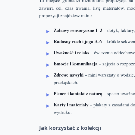
To miejsce gromadzi różnorodne propozycje n
zawiera cel, czas trwania, listę materiałów, 
propozycji znajdziesz m.in.:
Zabawy sensoryczne 1–3
– dotyk, faktury,
Radosny ruch i joga 3–6
– krótkie sekwenc
Uważność i relaks
– ćwiczenia oddechowe, 
Emocje i komunikacja
– zajęcia o rozpoz
Zdrowe nawyki
– mini warsztaty o wodzie,
przekąskach.
Plener i kontakt z naturą
– spacer uważnoś
Karty i materiały
– plakaty z zasadami do
wydruku.
Jak korzystać z kolekcji