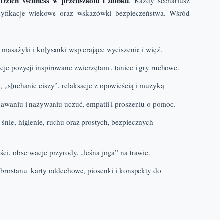
Dzień Wellness w przedszkolu i żłobku
a
. Każdy scenariusz
modyfikacje wiekowe oraz wskazówki bezpieczeństwa. Wśród
 masażyki i kołysanki wspierające wyciszenie i więź.
je pozycji inspirowane zwierzętami, taniec i gry ruchowe.
„słuchanie ciszy”, relaksacje z opowieścią i muzyką.
nawaniu i nazywaniu uczuć, empatii i proszeniu o pomoc.
 śnie, higienie, ruchu oraz prostych, bezpiecznych
ci, obserwacje przyrody, „leśna joga” na trawie.
brostanu, karty oddechowe, piosenki i konspekty do