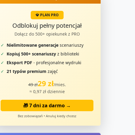
💎 PLAN PRO
Odblokuj pełny potencjał
Dołącz do 500+ opiekunek z PRO
✓
Nielimitowane generacje
scenariuszy
✓
Kopiuj 500+ scenariuszy
z biblioteki
✓
Eksport PDF
- profesjonalne wydruki
✓
21 typów premium
zajęć
29 zł
49 zł
/mies.
≈ 0,97 zł dziennie
🎁 7 dni za darmo →
Bez zobowiązań • Anuluj kiedy chcesz