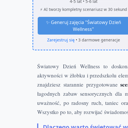
4-5 lat • 5-6 lat
⚡ AI tworzy kompletny scenariusz w 30 sekund
✨ Generuj zajęcia "
Światowy Dzień
Wellness
"
Zarejestruj się
• 3 darmowe generacje
Światowy Dzień Wellness to doskon
aktywności w żłobku i przedszkolu eleme
sce
znajdziesz starannie przygotowane
łagodnych zabaw sensorycznych dla m
uważność, po radosny ruch, taniec o
Wszystko po to, aby rozwijać świadomość 
Dlaczego warto świętować w 