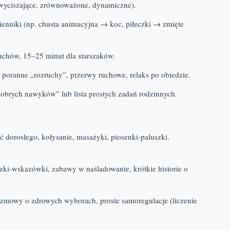
(wyciszające, zrównoważone, dynamiczne).
ienniki (np. chusta animacyjna → koc, piłeczki → zmięte
luchów, 15–25 minut dla starszaków.
poranne „rozruchy”, przerwy ruchowe, relaks po obiedzie.
obrych nawyków” lub lista prostych zadań rodzinnych.
ć dorosłego, kołysanie, masażyki, piosenki-paluszki.
zki-wskazówki, zabawy w naśladowanie, krótkie historie o
rozmowy o zdrowych wyborach, proste samoregulacje (liczenie