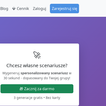
 Blog
💎 Cennik
Zaloguj
Zarejestruj się
🚀
Chcesz własne scenariusze?
Wygeneruj
spersonalizowany scenariusz
w
30 sekund - dopasowany do Twojej grupy!
🎁 Zacznij za darmo
3 generacje gratis • Bez karty