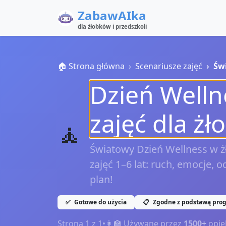
ZabawAIka
dla żłobków i przedszkoli
🏠 Strona główna
Scenariusze zajęć
Św
Dzień Welln
zajęć dla żł
🧘
Światowy Dzień Wellness w ż
zajęć 1–6 lat: ruch, emocje, 
plan!
✅
Gotowe do użycia
📋
Zgodne z podstawą pro
Strona
1
z
1
•
👩‍🏫 Używane przez
1500+
opie