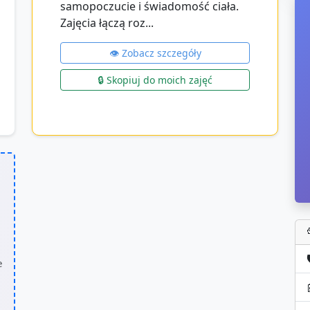
samopoczucie i świadomość ciała.
Zajęcia łączą roz...
👁️ Zobacz szczegóły
🔒 Skopiuj do moich zajęć

e