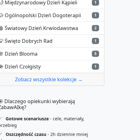
🛁
Międzynarodowy Dzień Kąpieli
1
🐶
Ogólnopolski Dzień Dogoterapii
1
🩸
Światowy Dzień Krwiodawstwa
2
💡
Święto Dobrych Rad
1
🌸
Dzień Blooma
5
🪖
Dzień Czołgisty
1
Zobacz wszystkie kolekcje →
🎯 Dlaczego opiekunki wybierają
ZabawAIkę?
✅
Gotowe scenariusze
- cele, materiały,
przebieg
✅
Oszczędność czasu
- 2h dziennie mniej