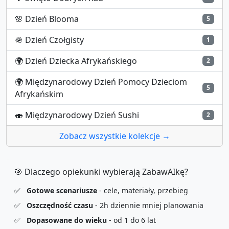
🌸
Dzień Blooma
5
🪖
Dzień Czołgisty
1
🌍
Dzień Dziecka Afrykańskiego
2
🌍
Międzynarodowy Dzień Pomocy Dzieciom
5
Afrykańskim
🍣
Międzynarodowy Dzień Sushi
2
Zobacz wszystkie kolekcje →
🎯 Dlaczego opiekunki wybierają ZabawAIkę?
✅
Gotowe scenariusze
- cele, materiały, przebieg
✅
Oszczędność czasu
- 2h dziennie mniej planowania
✅
Dopasowane do wieku
- od 1 do 6 lat