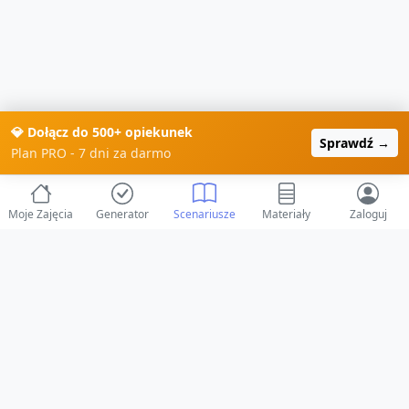
💎 Dołącz do 500+ opiekunek
Sprawdź →
Plan PRO - 7 dni za darmo
Moje Zajęcia
Generator
Scenariusze
Materiały
Zaloguj
© 2025 ZabawAIka.pl - Generator zajęć dla żłobka
Stworzone z ❤️ dla opiekunów i dzieci