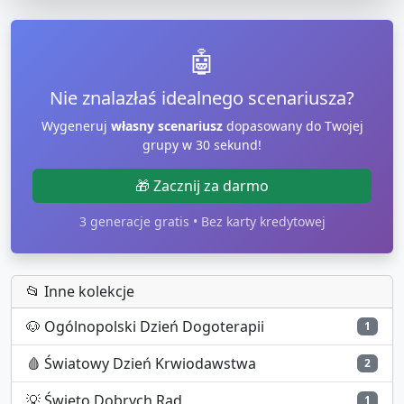
🤖
Nie znalazłaś idealnego scenariusza?
Wygeneruj
własny scenariusz
dopasowany do Twojej
grupy w 30 sekund!
🎁 Zacznij za darmo
3 generacje gratis • Bez karty kredytowej
📂 Inne kolekcje
🐶
Ogólnopolski Dzień Dogoterapii
1
🩸
Światowy Dzień Krwiodawstwa
2
💡
Święto Dobrych Rad
1