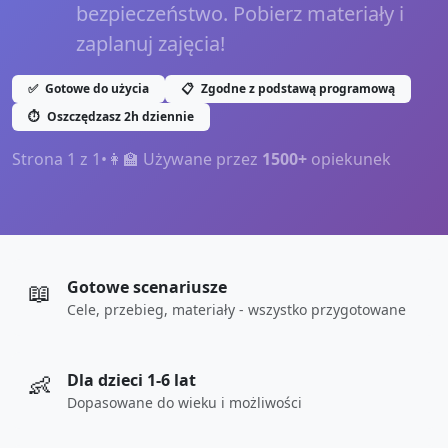
bezpieczeństwo. Pobierz materiały i
zaplanuj zajęcia!
✅
Gotowe do użycia
📋
Zgodne z podstawą programową
⏱️
Oszczędzasz 2h dziennie
Strona
1
z
1
•
👩‍🏫 Używane przez
1500+
opiekunek
📖
Gotowe scenariusze
Cele, przebieg, materiały - wszystko przygotowane
👶
Dla dzieci 1-6 lat
Dopasowane do wieku i możliwości