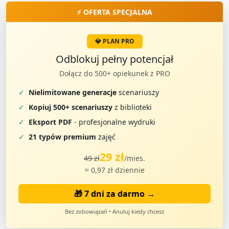
⚡ OFERTA SPECJALNA
💎 PLAN PRO
Odblokuj pełny potencjał
Dołącz do 500+ opiekunek z PRO
✓
Nielimitowane generacje
scenariuszy
✓
Kopiuj 500+ scenariuszy
z biblioteki
✓
Eksport PDF
- profesjonalne wydruki
✓
21 typów premium
zajęć
29 zł
49 zł
/mies.
≈ 0,97 zł dziennie
🎁 7 dni za darmo →
Bez zobowiązań • Anuluj kiedy chcesz