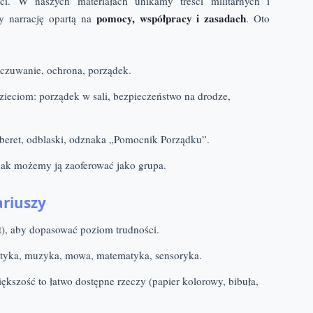
i. W naszych materiałach unikamy treści militarnych i
pomocy, współpracy i zasadach
y narrację opartą na
. Oto
 czuwanie, ochrona, porządek.
zieciom: porządek w sali, bezpieczeństwo na drodze,
 beret, odblaski, odznaka „Pomocnik Porządku”.
jak możemy ją zaoferować jako grupa.
ariuszy
t), aby dopasować poziom trudności.
styka, muzyka, mowa, matematyka, sensoryka.
iększość to łatwo dostępne rzeczy (papier kolorowy, bibuła,