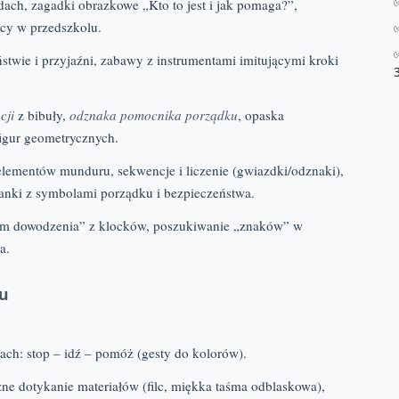
ach, zagadki obrazkowe „Kto to jest i jak pomaga?”,
cy w przedszkolu.
stwie i przyjaźni, zabawy z instrumentami imitującymi kroki
cji
z bibuły,
odznaka pomocnika porządku
, opaska
figur geometrycznych.
ementów munduru, sekwencje i liczenie (gwiazdki/odznaki),
anki z symbolami porządku i bezpieczeństwa.
um dowodzenia” z klocków, poszukiwanie „znaków” w
a.
ku
ach: stop – idź – pomóż (gesty do kolorów).
zne dotykanie materiałów (filc, miękka taśma odblaskowa),