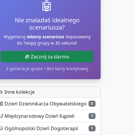
🤖
Nie znalazłaś idealnego
scenariusza?
Wygeneruj
własny scenariusz
dopasowany
do Twojej grupy w 30 sekund!
🎁 Zacznij za darmo
3 generacje gratis • Bez karty kredytowej
📂 Inne kolekcje
📰
Dzień Dziennikarza Obywatelskiego
5
🛁
Międzynarodowy Dzień Kąpieli
1
🐶
Ogólnopolski Dzień Dogoterapii
1