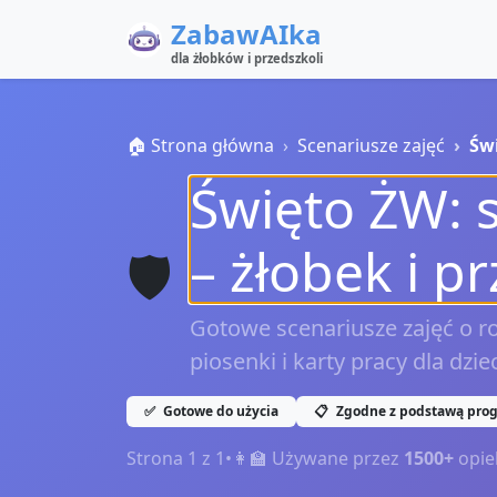
ZabawAIka
dla żłobków i przedszkoli
🏠 Strona główna
Scenariusze zajęć
Św
Święto ŻW: 
– żłobek i p
🛡️
Gotowe scenariusze zajęć o r
piosenki i karty pracy dla dzie
✅
Gotowe do użycia
📋
Zgodne z podstawą pro
Strona
1
z
1
•
👩‍🏫 Używane przez
1500+
opie