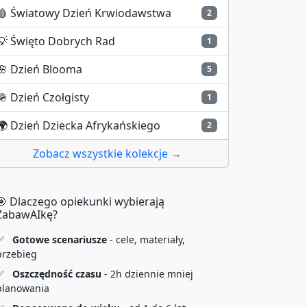
🩸
Światowy Dzień Krwiodawstwa
2
💡
Święto Dobrych Rad
1
🌸
Dzień Blooma
5
🪖
Dzień Czołgisty
1
🌍
Dzień Dziecka Afrykańskiego
2
Zobacz wszystkie kolekcje →
🎯 Dlaczego opiekunki wybierają
ZabawAIkę?
✅
Gotowe scenariusze
- cele, materiały,
przebieg
✅
Oszczędność czasu
- 2h dziennie mniej
planowania