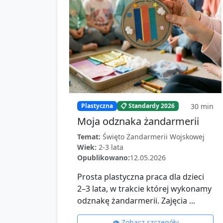
30
min
Plastyczna
📋 Standardy 2026
Moja odznaka żandarmerii
Temat:
Święto Żandarmerii Wojskowej
Wiek:
2-3 lata
Opublikowano:
12.05.2026
Prosta plastyczna praca dla dzieci
2–3 lata, w trakcie której wykonamy
odznakę żandarmerii. Zajęcia ...
👁️ Zobacz szczegóły