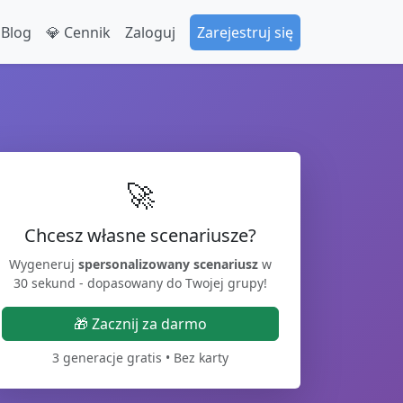
 Blog
💎 Cennik
Zaloguj
Zarejestruj się
🚀
Chcesz własne scenariusze?
Wygeneruj
spersonalizowany scenariusz
w
30 sekund - dopasowany do Twojej grupy!
🎁 Zacznij za darmo
3 generacje gratis • Bez karty