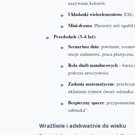
nazywanie kolorów.
Układanki wieloelementowe
XXL: d
Mini-drama
: Pluszowy miś zgubił 
Przedszkole (3–6 lat):
Scenariusz dnia
: powitanie, rozmo
stacje zadaniowe, praca plastyczn
Rola służb mundurowych
– burza 
podczas uroczystości.
Zadania matematyczne
: przelicz
układanie rytmów (beret–odznaka–
Bezpieczny spacer
: przypomnienie
odblasku”.
Wrażliwie i adekwatnie do wieku