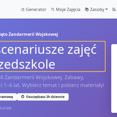
🎨 Generator
📁 Moje Zajęcia
📚 Zasoby
📝
ięto Żandarmerii Wojskowej
scenariusze zajęć
rzedszkole
oli Żandarmerii Wojskowej. Zabawy,
ci 1–6 lat. Wybierz temat i pobierz materiały!
gramową
⏱️
Oszczędzasz 2h dziennie
kunek