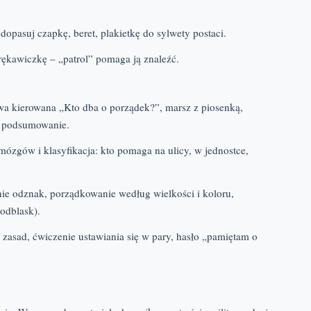
opasuj czapkę, beret, plakietkę do sylwety postaci.
rękawiczkę – „patrol” pomaga ją znaleźć.
wa kierowana „Kto dba o porządek?”, marsz z piosenką,
a, podsumowanie.
mózgów i klasyfikacja: kto pomaga na ulicy, w jednostce,
anie odznak, porządkowanie według wielkości i koloru,
odblask).
 zasad, ćwiczenie ustawiania się w pary, hasło „pamiętam o