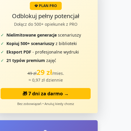
💎 PLAN PRO
Odblokuj pełny potencjał
Dołącz do 500+ opiekunek z PRO
✓
Nielimitowane generacje
scenariuszy
✓
Kopiuj 500+ scenariuszy
z biblioteki
✓
Eksport PDF
- profesjonalne wydruki
✓
21 typów premium
zajęć
29 zł
49 zł
/mies.
≈ 0,97 zł dziennie
🎁 7 dni za darmo →
Bez zobowiązań • Anuluj kiedy chcesz