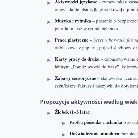
Aktywności językowe
– rymowanki o zasad
opowiadanie historyjki obrazkowej o pomo
Muzyka i rytmika
– piosenki o bezpieczeń
patrolu, marsz w rytmie bębenka.
Prace plastyczne
–
beret w barwach forma
odblaskowa z papieru, pojazd służbowy z 
Karty pracy do druku
– dopasowywanie el
labirynt „Pomóż wrócić do bazy”, kolorow
Zabawy sensoryczne
– stanowisko „centr
ryżu/kaszy, faktury i naszywki do dotykani
Propozycje aktywności według wie
Żłobek (1–3 lata):
piosenka-ruchanka
Krótka
o zasad
Doświadczanie munduru
: bezpiec