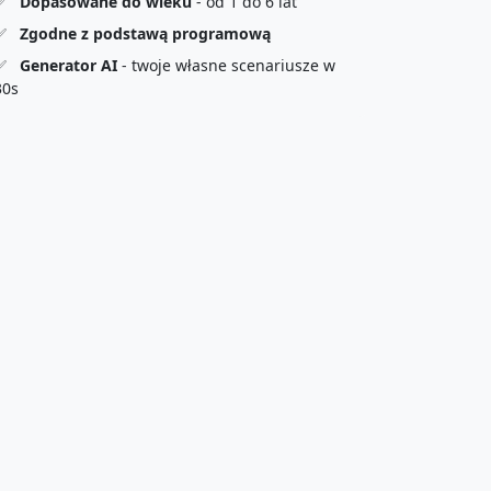
✅
Dopasowane do wieku
- od 1 do 6 lat
✅
Zgodne z podstawą programową
✅
Generator AI
- twoje własne scenariusze w
30s