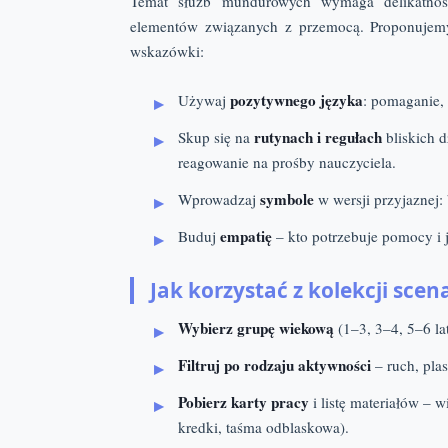
Temat służb mundurowych wymaga delikatnośc
elementów związanych z przemocą. Proponujem
wskazówki:
pozytywnego języka
Używaj
: pomaganie,
rutynach i regułach
Skup się na
bliskich d
reagowanie na prośby nauczyciela.
symbole
Wprowadzaj
w wersji przyjaznej:
empatię
Buduj
– kto potrzebuje pomocy i 
Jak korzystać z kolekcji scen
Wybierz grupę wiekową
(1–3, 3–4, 5–6 la
Filtruj po rodzaju aktywności
– ruch, pla
Pobierz karty pracy
i listę materiałów – w
kredki, taśma odblaskowa).