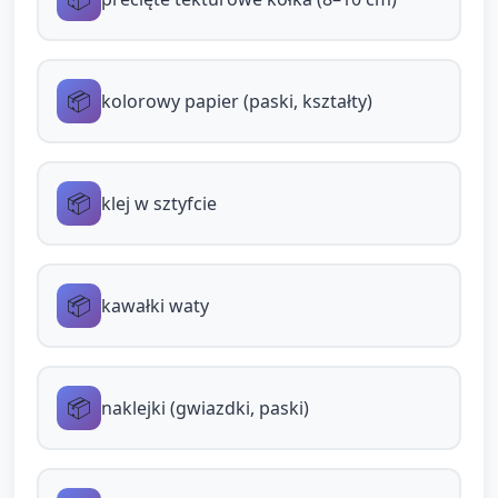
Zachęć dziecko do wybrania kolorowego
papieru lub naklejek i przyklejenia ich na
kółko (klej w sztyfcie, łatwy do użycia).
📦
kolorowy papier (paski, kształty)
Zachęć do ozdabiania watą (jako białe
elementy) poprzez przyciskanie małych
kawałków waty na klej (ćwiczenie chwytu
📦
klej w sztyfcie
pęsetowego).
Daj naklejki w kształcie gwiazdek lub
pasków do dorysowania — dziecko może też
📦
kawałki waty
przeciągnąć kredką po brzegu, tworząc
ramkę.
📦
Opiekun pomaga przy przyklejaniu sznurka
naklejki (gwiazdki, paski)
z tyłu, aby odznaka mogła być zawieszona
na szyi.