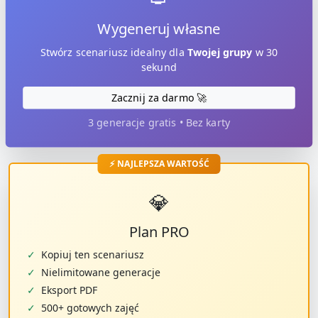
Wygeneruj własne
Stwórz scenariusz idealny dla
Twojej grupy
w 30
sekund
Zacznij za darmo 🚀
3 generacje gratis • Bez karty
⚡ NAJLEPSZA WARTOŚĆ
💎
Plan PRO
✓
Kopiuj ten scenariusz
✓
Nielimitowane generacje
✓
Eksport PDF
✓
500+ gotowych zajęć