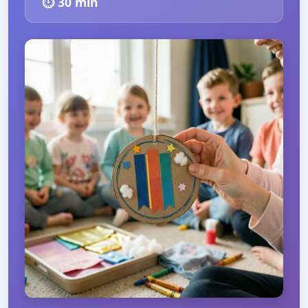
⏱️
30
min