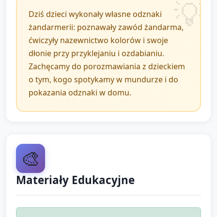
3. Zakończenie i
Dziś dzieci wykonały własne odznaki
żandarmerii: poznawały zawód żandarma,
podsumowanie (około 5
ćwiczyły nazewnictwo kolorów i swoje
minut)
dłonie przy przyklejaniu i ozdabianiu.
Zachęcamy do porozmawiania z dzieckiem
Pokaz prac: każde dziecko podchodzi po kolei,
o tym, kogo spotykamy w mundurze i do
trzymając odznakę, opiekun nazywa kolory i
pokazania odznaki w domu.
elementy, dziecko może powiedzieć jedno słowo
(„gwiazdka”, „błękitna”, „moja”).
Krótka rozmowa: przypomnij, czym zajmują się
żandarmi. Zachęć dzieci do powiedzenia, co im się
🎨
najbardziej podobało.
Zaśpiewaj krótką rymowankę lub klaśnijcie wspólnie
Materiały Edukacyjne
na pożegnanie i dzieci mogą zawiesić odznaki na
szyi.