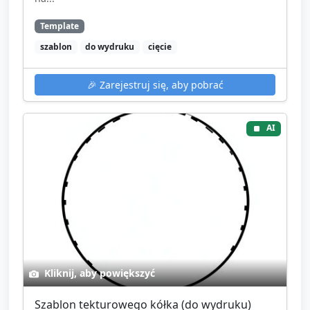
Template
szablon
do wydruku
cięcie
🎉
Zarejestruj się, aby pobrać
AI
Kliknij, aby powiększyć
Szablon tekturowego kółka (do wydruku)