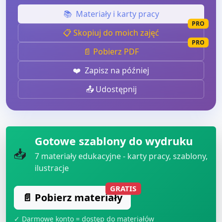
📚
Materiały i karty pracy
PRO
📋 Skopiuj do moich zajęć
PRO
📄 Pobierz PDF
❤️
Zapisz na później
📤 Udostępnij
Gotowe szablony do wydruku
📥
7
materiały edukacyjne - karty pracy, szablony,
ilustracje
GRATIS
📄 Pobierz materiały
✓ Darmowe konto = dostęp do materiałów