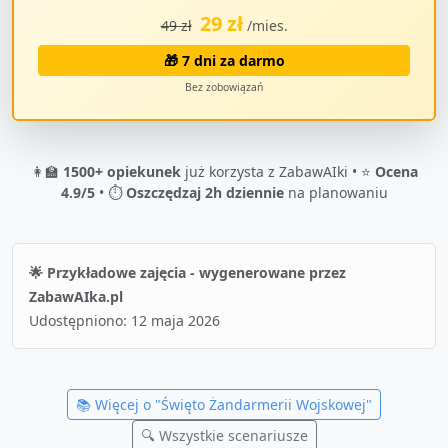
29 zł
49 zł
/mies.
🎁 7 dni za darmo
Bez zobowiązań
👩‍🏫
1500+ opiekunek
już korzysta z ZabawAIki • ⭐
Ocena
4.9/5
• ⏱️
Oszczędzaj 2h dziennie
na planowaniu
🌟 Przykładowe zajęcia - wygenerowane przez
ZabawAIka.pl
Udostępniono:
12 maja 2026
📚 Więcej o "
Święto Żandarmerii Wojskowej
"
🔍 Wszystkie scenariusze