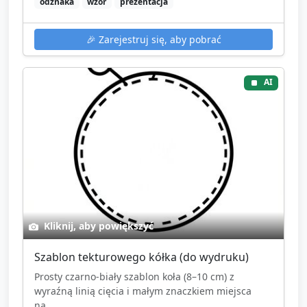
odznaka
wzór
prezentacja
🎉
Zarejestruj się, aby pobrać
AI
Kliknij, aby powiększyć
Szablon tekturowego kółka (do wydruku)
Prosty czarno-biały szablon koła (8–10 cm) z
wyraźną linią cięcia i małym znaczkiem miejsca
na...