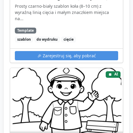
Prosty czarno-biały szablon koła (8–10 cm) z
wyraźną linią cięcia i małym znaczkiem miejsca
na...
Template
szablon
do wydruku
cięcie
🎉
Zarejestruj się, aby pobrać
AI