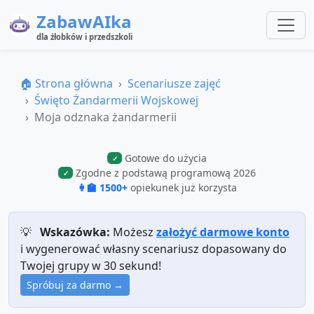
ZabawAIka
dla żłobków i przedszkoli
🏠 Strona główna
Scenariusze zajęć
Święto Żandarmerii Wojskowej
Moja odznaka żandarmerii
Gotowe do użycia
✓
Zgodne z podstawą programową 2026
✓
👩‍🏫 1500+
opiekunek już korzysta
💡
Wskazówka:
Możesz
założyć darmowe konto
i wygenerować własny scenariusz dopasowany do
Twojej grupy w 30 sekund!
Spróbuj za darmo →