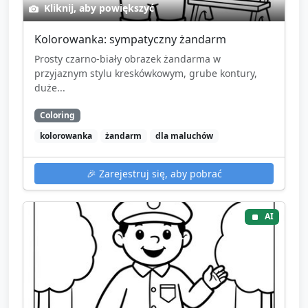
Kliknij, aby powiększyć
Kolorowanka: sympatyczny żandarm
Prosty czarno-biały obrazek żandarma w
przyjaznym stylu kreskówkowym, grube kontury,
duże...
Coloring
kolorowanka
żandarm
dla maluchów
🎉
Zarejestruj się, aby pobrać
AI