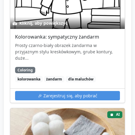
Kliknij, aby powiększyć
Kolorowanka: sympatyczny żandarm
Prosty czarno-biały obrazek żandarma w
przyjaznym stylu kreskówkowym, grube kontury,
duże...
Coloring
kolorowanka
żandarm
dla maluchów
🎉
Zarejestruj się, aby pobrać
AI