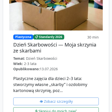
30
min
Plastyczna
📋 Standardy 2026
Dzień Skarbowości — Moja skrzynia
ze skarbami
Temat:
Dzień Skarbowości
Wiek:
2-3 lata
Opublikowano:
13.07.2026
Plastyczne zajęcia dla dzieci 2–3 lata:
stworzymy własne „skarby” i ozdobimy
kartonową skrzynię, poz...
👁️ Zobacz szczegóły
🔒 Skopiuj do moich zajęć