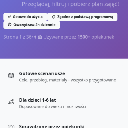
Przeglądaj, filtruj i pobierz plan zajęć!
✅
Gotowe do użycia
📋
Zgodne z podstawą programową
⏱️
Oszczędzasz 2h dziennie
Strona
1
z
36
•
👩‍🏫 Używane przez
1500+
opiekunek
📖
Gotowe scenariusze
Cele, przebieg, materiały - wszystko przygotowane
👶
Dla dzieci 1-6 lat
Dopasowane do wieku i możliwości
Sprawdzone przez opiekunki