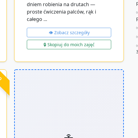
dniem robienia na drutach —
proste ćwiczenia palców, rąk i
całego ...
👁️ Zobacz szczegóły
🔒 Skopiuj do moich zajęć
RO