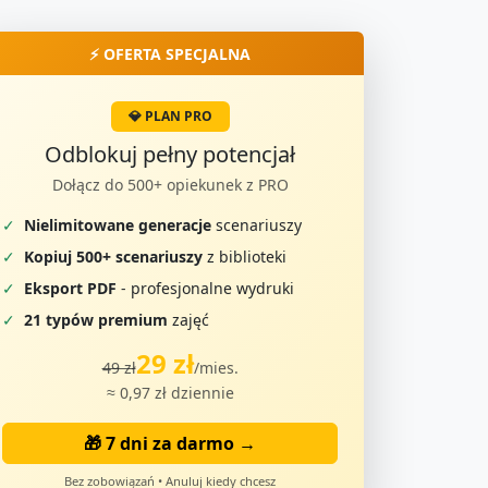
⚡ OFERTA SPECJALNA
💎 PLAN PRO
Odblokuj pełny potencjał
Dołącz do 500+ opiekunek z PRO
✓
Nielimitowane generacje
scenariuszy
✓
Kopiuj 500+ scenariuszy
z biblioteki
✓
Eksport PDF
- profesjonalne wydruki
✓
21 typów premium
zajęć
29 zł
49 zł
/mies.
≈ 0,97 zł dziennie
🎁 7 dni za darmo →
Bez zobowiązań • Anuluj kiedy chcesz