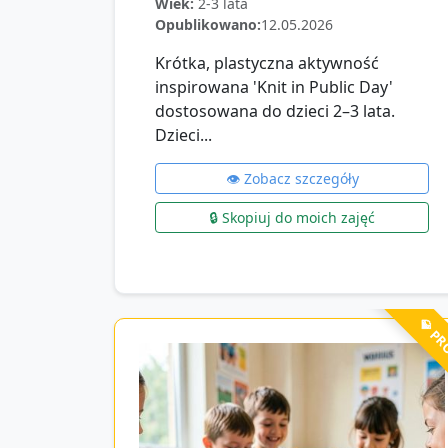
Wiek:
2-3 lata
Opublikowano:
12.05.2026
Krótka, plastyczna aktywność
inspirowana 'Knit in Public Day'
dostosowana do dzieci 2–3 lata.
Dzieci...
👁️ Zobacz szczegóły
🔒 Skopiuj do moich zajęć
💎 P