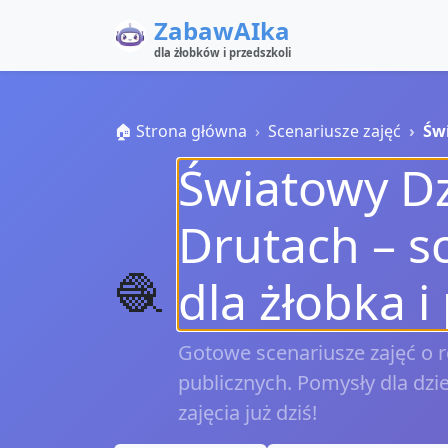
ZabawAIka
dla żłobków i przedszkoli
🏠 Strona główna
Scenariusze zajęć
Św
Światowy Dz
Drutach – s
🧶
dla żłobka i
Gotowe scenariusze zajęć o 
publicznych. Pomysły dla dzi
zajęcia już dziś!