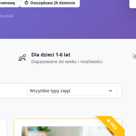
gramową
⏱️
Oszczędzasz 2h dziennie
kunek
Dla dzieci 1-6 lat
👶
Dopasowane do wieku i możliwości
💎 PRO