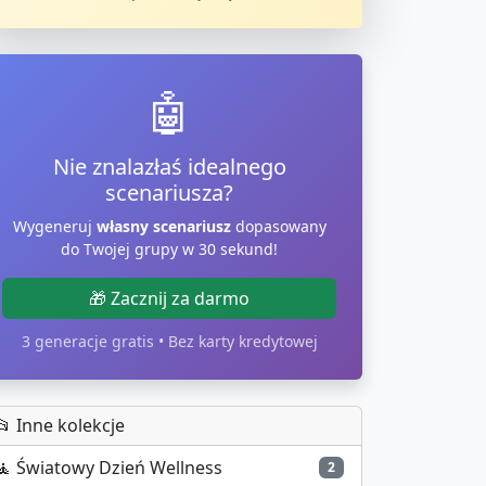
🤖
Nie znalazłaś idealnego
scenariusza?
Wygeneruj
własny scenariusz
dopasowany
do Twojej grupy w 30 sekund!
🎁 Zacznij za darmo
3 generacje gratis • Bez karty kredytowej
📂 Inne kolekcje
🧘
Światowy Dzień Wellness
2