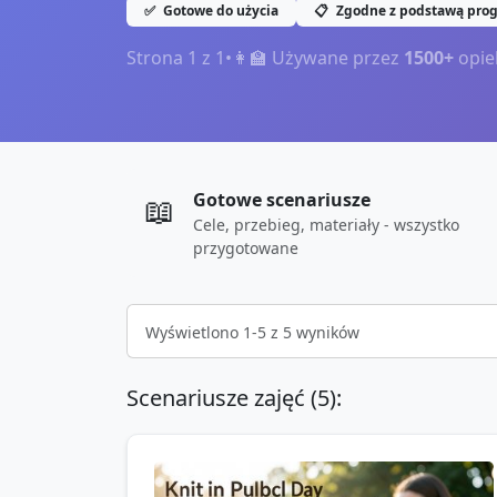
✅
Gotowe do użycia
📋
Zgodne z podstawą pro
Strona
1
z
1
•
👩‍🏫 Używane przez
1500+
opie
Gotowe scenariusze
📖
Cele, przebieg, materiały - wszystko
przygotowane
Wyświetlono
1
-
5
z
5
wyników
Scenariusze zajęć (
5
):