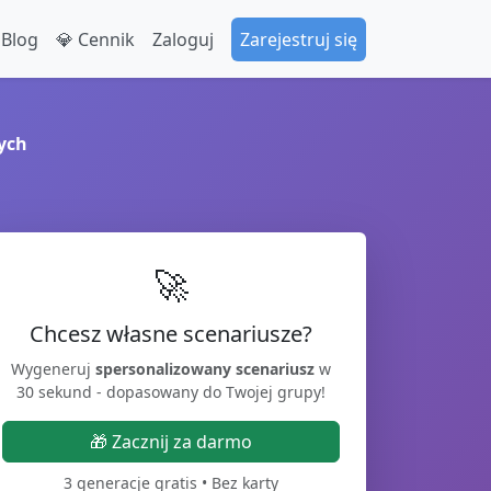
 Blog
💎 Cennik
Zaloguj
Zarejestruj się
ych
🚀
Chcesz własne scenariusze?
Wygeneruj
spersonalizowany scenariusz
w
30 sekund - dopasowany do Twojej grupy!
🎁 Zacznij za darmo
3 generacje gratis • Bez karty