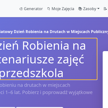
🎨 Generator
📁 Moje Zajęcia
📚 Zasoby
📝
iatowy Dzień Robienia na Drutach w Miejscach Publiczn
ień Robienia na
cenariusze zajęć
 przedszkola
robieniu na drutach w miejscach
eci 1–6 lat. Pobierz i poprowadź wyjątkowe