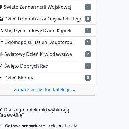
️
Święto Żandarmerii Wojskowej
1
📰
Dzień Dziennikarza Obywatelskiego
5
🛁
Międzynarodowy Dzień Kąpieli
1
🐶
Ogólnopolski Dzień Dogoterapii
1
🩸
Światowy Dzień Krwiodawstwa
2
💡
Święto Dobrych Rad
1
🌸
Dzień Blooma
5
Zobacz wszystkie kolekcje →
🎯 Dlaczego opiekunki wybierają
ZabawAIkę?
✅
Gotowe scenariusze
- cele, materiały,