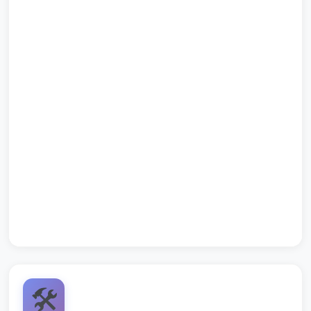
Wyraźne przypomnienie jednego słowa-klucza dnia
(np. "płatek") i powtórzenie.
Uwagi organizacyjne dla opiekuna:
Przeprowadzaj zajęcia w krótkich sekwencjach,
obserwuj poziom zaangażowania i elastycznie
skracaj lub wydłużaj aktywności.
Przydziel dzieci do stacji w małych grupkach, tak by
każde miało szansę na dotyk i próbę.
🛠️