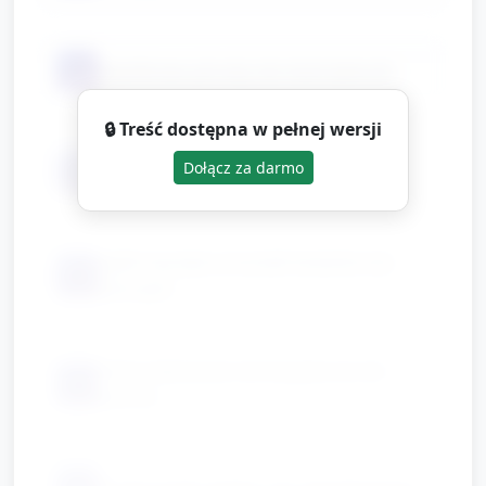
📦
plastikowe pincety lub duże łyżeczki
🔒 Treść dostępna w pełnej wersji
📦
Dołącz za darmo
2 miseczki na przenoszenie płatków
gąbki wycięte w kształt kwiatów lub
📦
pieczątki
farby plakatowe lub bezpieczne do
📦
palców