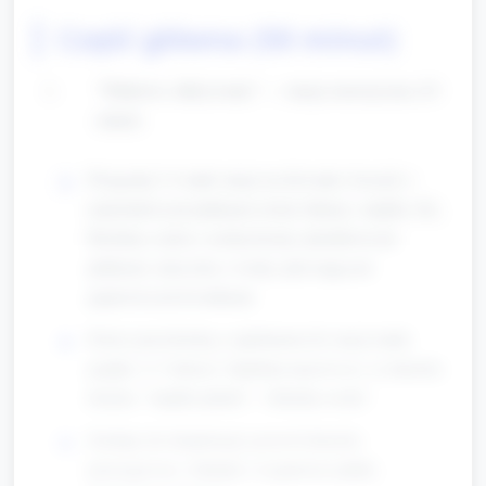
Część główna (50 minut)
"Płatkowe odkrywanie" — stacja sensoryczna (10
minut)
Przygotuj 3-4 małe stacje na dywanie: koszyk z
materiałowymi płatkami (różne faktury: miękki, filc,
flizelina), tacka z suchą fasolą i plastikowymi
płatkami, miseczka z wodą i pływającymi
papierowymi kwiatkami.
Dzieci przechodzą z opiekunem do stacji (małe
grupki, 2–3 dzieci). Opiekun nazywa to, co dziecko
dotyka: "miękki płatek", "chłodna woda".
Zachęty do eksploracji: pozwól dziecku
przesypywać, wkładać i wyjmować płatki,