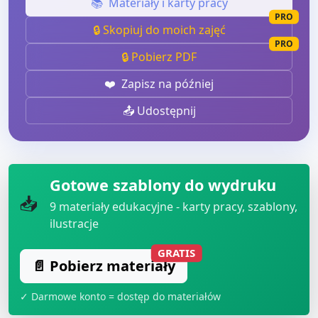
📚
Materiały i karty pracy
PRO
🔒 Skopiuj do moich zajęć
PRO
🔒 Pobierz PDF
❤️
Zapisz na później
📤 Udostępnij
Gotowe szablony do wydruku
📥
9
materiały edukacyjne - karty pracy, szablony,
ilustracje
GRATIS
📄 Pobierz materiały
✓ Darmowe konto = dostęp do materiałów