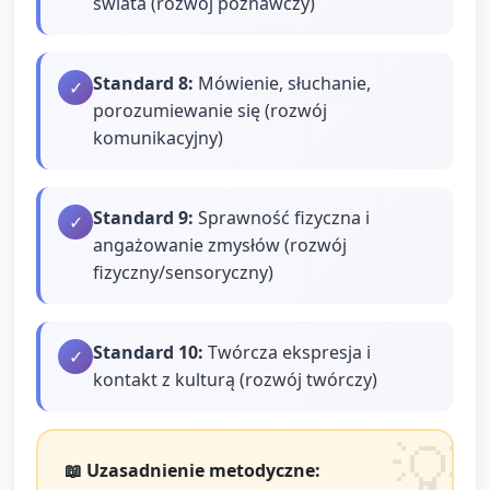
świata (rozwój poznawczy)
Standard
8
:
Mówienie, słuchanie,
✓
porozumiewanie się (rozwój
komunikacyjny)
Standard
9
:
Sprawność fizyczna i
✓
angażowanie zmysłów (rozwój
fizyczny/sensoryczny)
Standard
10
:
Twórcza ekspresja i
✓
kontakt z kulturą (rozwój twórczy)
📖 Uzasadnienie metodyczne: