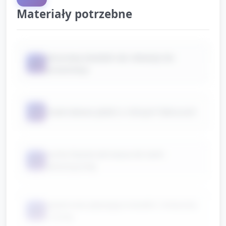
Materiały potrzebne
pluszowy kwiatek lub rekwizyt do
📦
prezentacji
📦
materiałowe płatki o różnych fakturach
sucha fasola lub kasza do tacki
📦
sensorycznej
papierowe pływające kwiatki i miseczka
📦
z wodą