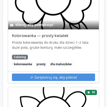
Kliknij, aby powiększyć
Kolorowanka — prosty kwiatek
Prosta kolorowanka do druku dla dzieci 1–2 lata:
duże pola, grube kontury, mało szczegółów.
Coloring
kolorowanka
prosty
dla maluszków
🎉
Zarejestruj się, aby pobrać
AI