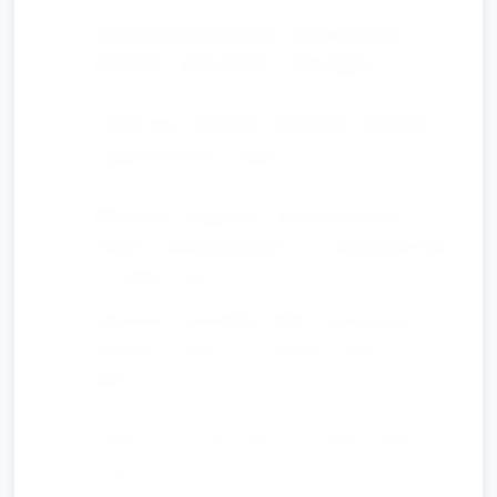
Nauczyciel nazywa kolory i słowa związane z
obrazkiem: "żółty środek", "duży płatek".
Kącik ciszy i obrazków: książeczki o kwiatach i
dopasowywanie (7 minut)
Mały kącik z książeczką z dużymi obrazkami
kwiatów i prostą układanką z 2–3 elementami (duże,
bez małych części).
Nauczyciel czyta krótkie zdania i pyta prostymi
pytaniami: "Gdzie jest kwiatuszek? Pokaż czerwony
płatek.".
Integracyjne wolne zabawy i wspólne zadanie (5
minut)