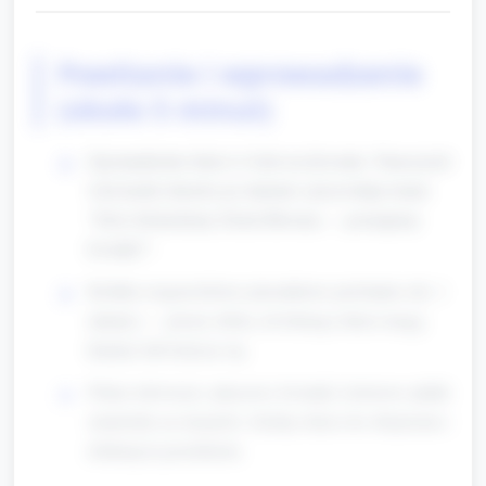
Powitanie i wprowadzenie
(około 5 minut)
Zgromadzenie dzieci w kole na dywanie. Nauczyciel
wita każde dziecko po imieniu i przywołuje temat:
"Dziś obchodzimy Dzień Blooma — poznajemy
kwiatki!".
Krótkie rozgrzewkowe piosenkowe powitanie (ok. 1
minuty) — prosty refren, do którego dzieci mogą
klaskać lub kołysać się.
Pokaż rekwizyty: pluszowy kwiatek, kolorowe płatki
(materiały na stacjach). Zachęć dzieci do obejrzenia i
dotknięcia przedmiotu.