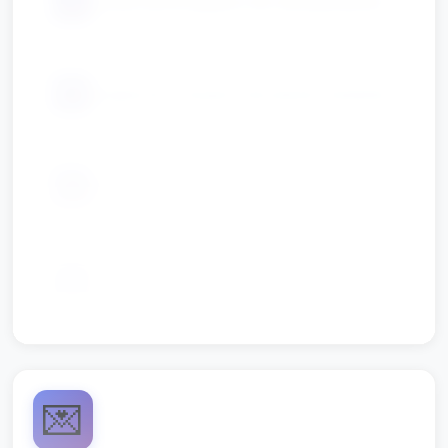
📦
grube kartki papieru do stemplowania
📦
książeczki z dużymi obrazkami kwiatów
📦
prosta układanka z dużymi elementami
taśma klejąca i duży arkusz papieru na
📦
wspólny kwiat
💌