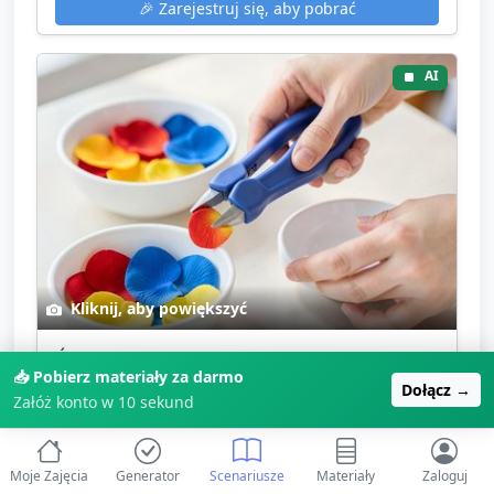
🎉
Zarejestruj się, aby pobrać
AI
Kliknij, aby powiększyć
Ćwiczenia manipulanckie — przenoszenie
📥 Pobierz materiały za darmo
płatków
Dołącz →
Załóż konto w 10 sekund
Wizualna instrukcja/zdjęcie pokazujące ćwiczenie z
użyciem dużych plastikowych pincet i dwóch...
Moje Zajęcia
Generator
Scenariusze
Materiały
Zaloguj
Image