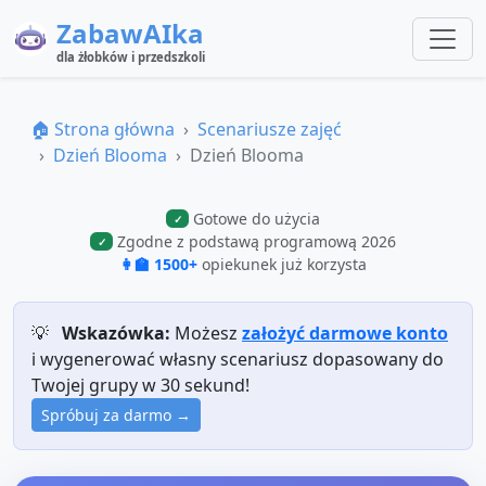
ZabawAIka
dla żłobków i przedszkoli
🏠 Strona główna
Scenariusze zajęć
Dzień Blooma
Dzień Blooma
Gotowe do użycia
✓
Zgodne z podstawą programową 2026
✓
👩‍🏫 1500+
opiekunek już korzysta
💡
Wskazówka:
Możesz
założyć darmowe konto
i wygenerować własny scenariusz dopasowany do
Twojej grupy w 30 sekund!
Spróbuj za darmo →