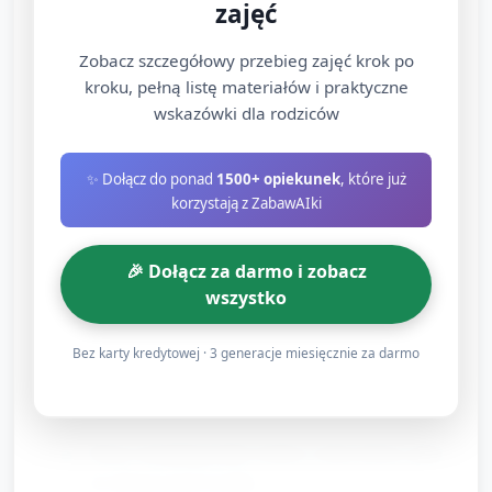
zajęć
(alternatywnie łyżeczki). W jednej miseczce płatki,
w drugiej pusta.
Zobacz szczegółowy przebieg zajęć krok po
kroku, pełną listę materiałów i praktyczne
Dzieci próbują przenosić płatki z miseczki do
wskazówki dla rodziców
miseczki. Pomoce: dorosły pokazuje, pomaga
chwycić pincetą.
✨ Dołącz do ponad
1500+ opiekunek
, które już
Zmienność: sortowanie kolorów — dorosły nazywa
korzystają z ZabawAIki
kolory: "czerwony płatek", "niebieski".
🎉 Dołącz za darmo i zobacz
Plastyka: stemplowanie kwiatków (10 minut)
wszystko
Przygotuj płaskie gąbki wycięte w kształt kwiatka,
Bez karty kredytowej · 3 generacje miesięcznie za darmo
farby plakatowe w pojemniczkach lub bezpieczne
farby do palców.
Dzieci stemplują kartki, bodźce: różne kolory, palec
do dokończenia kształtu.