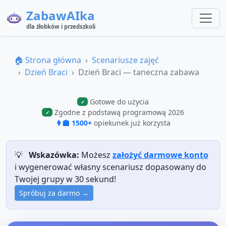
ZabawAIka
dla żłobków i przedszkoli
🏠 Strona główna
Scenariusze zajęć
Dzień Braci
Dzień Braci — taneczna zabawa
Gotowe do użycia
✓
Zgodne z podstawą programową 2026
✓
👩‍🏫 1500+
opiekunek już korzysta
💡
Wskazówka:
Możesz
założyć darmowe konto
i wygenerować własny scenariusz dopasowany do
Twojej grupy w 30 sekund!
Spróbuj za darmo →