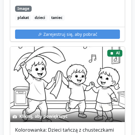
Image
plakat
dzieci
taniec
🎉
Zarejestruj się, aby pobrać
AI
Kliknij, aby powiększyć
Kolorowanka: Dzieci tańczą z chusteczkami