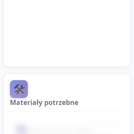
piosenka pożegnalna.
Dyplomik/pochwała i informacja dla rodziców (2
min): opiekun chwali wszystkich za udział, wręcza
np. naklejkę lub pochwałę słowną, przypomina
rodzicom, aby zapytali dziecko o ulubiony moment
zajęć.
🛠️
Materiały potrzebne
📦
odtwarzacz muzyki i głośnik