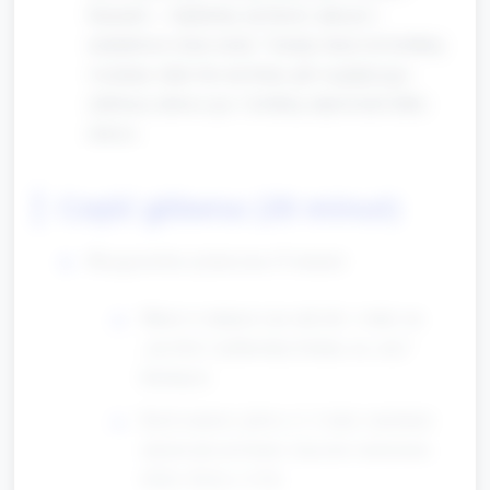
braciach — będziemy się bawić, tańczyć i
naśladować różne ruchy.” Zachęć dzieci do krótkiej
wymiany zdań: kto ma brata, jak wygląda jego
ulubiona zabawa (po 1 krótkiej odpowiedzi kilku
dzieci).
Część główna (20 minut)
Rozgrzewka rytmiczna (5 minut)
Marsz w miejscu i po sali (ok. 1 min): na
„raz-dwa” podnosimy kolana, na „trzy”
klaśnięcie.
Ruch ramion i głowy (1–2 min): machanie
rękami jak powitanie, kręcenie ramionami,
lekkie skłony w bok.