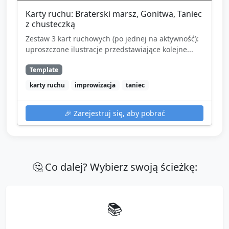
Karty ruchu: Braterski marsz, Gonitwa, Taniec
z chusteczką
Zestaw 3 kart ruchowych (po jednej na aktywność):
uproszczone ilustracje przedstawiające kolejne...
Template
karty ruchu
improwizacja
taniec
🎉
Zarejestruj się, aby pobrać
🤔 Co dalej? Wybierz swoją ścieżkę:
📚