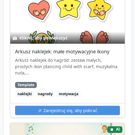
Kliknij, aby powiększyć
Arkusz naklejek: małe motywacyjne ikony
Arkusz naklejek do nagród: zestaw małych,
prostych ikon (dancing child with scarf, muzykalna
nuta,...
Template
naklejki
nagrody
motywacja
🎉
Zarejestruj się, aby pobrać
AI