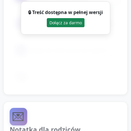
🔒 Treść dostępna w pełnej wersji
📦
Dołącz za darmo
kilka chusteczek/apaszek (1 na dziecko)
📦
naklejki lub małe znaczki do nagród
📦
otwarta przestrzeń do tańca
💌
Notatka dla rodziców