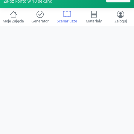
Załóż konto w 10 sekund
Moje Zajęcia
Generator
Scenariusze
Materiały
Zaloguj
© 2025 ZabawAIka.pl - Generator zajęć dla żłobka
Stworzone z ❤️ dla opiekunów i dzieci
Obserwuj nas na Facebooku!
Przejdź do Facebook