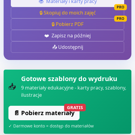
📚
Materiały i karty pracy
PRO
🔒 Skopiuj do moich zajęć
PRO
🔒 Pobierz PDF
❤️
Zapisz na później
📤 Udostępnij
Gotowe szablony do wydruku
📥
9
materiały edukacyjne - karty pracy, szablony,
ilustracje
GRATIS
📄 Pobierz materiały
✓ Darmowe konto = dostęp do materiałów