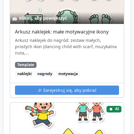
Kliknij, aby powiększyć
Arkusz naklejek: małe motywacyjne ikony
Arkusz naklejek do nagród: zestaw małych,
prostych ikon (dancing child with scarf, muzykalna
nuta,...
Template
naklejki
nagrody
motywacja
🎉
Zarejestruj się, aby pobrać
AI