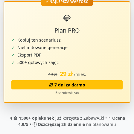
⚡ NAJLEPSZA WARTOŚĆ
💎
Plan PRO
✓
Kopiuj ten scenariusz
✓
Nielimitowane generacje
✓
Eksport PDF
✓
500+ gotowych zajęć
29 zł
49 zł
/mies.
🎁 7 dni za darmo
Bez zobowiązań
👩‍🏫
1500+ opiekunek
już korzysta z ZabawAIki • ⭐
Ocena
4.9/5
• ⏱️
Oszczędzaj 2h dziennie
na planowaniu