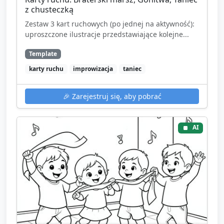
z chusteczką
Zestaw 3 kart ruchowych (po jednej na aktywność):
uproszczone ilustracje przedstawiające kolejne...
Template
karty ruchu
improwizacja
taniec
🎉
Zarejestruj się, aby pobrać
AI