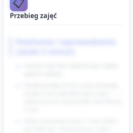
📋
Przebieg zajęć
Powitanie i wprowadzenie
(około 5 minut)
Ułożenie w kole: dzieci siedzą lub stoją w półkole
naprzeciw opiekuna.
Piosenka powitalna (30–40 s): prosta, powtarzalna
zwrotka („Cześć, dzień dobry, bracia i siostry…” —
opiekun może użyć znanej melodii). Dzieci klaszczą
w rytm.
Krótkie wprowadzenie tematu (1–2 min): opiekun
mówi kilka zdań: „Dzisiaj tańczymy z myślą o