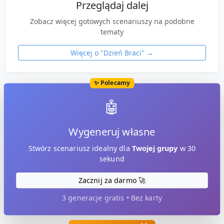
Przeglądaj dalej
Zobacz więcej gotowych scenariuszy na podobne
tematy
Więcej o "
Dzień Braci
" →
✨ Polecamy
🤖
Wygeneruj własne
Stwórz scenariusz idealny dla
Twojej grupy
w 30
sekund
Zacznij za darmo 🚀
3 generacje gratis • Bez karty