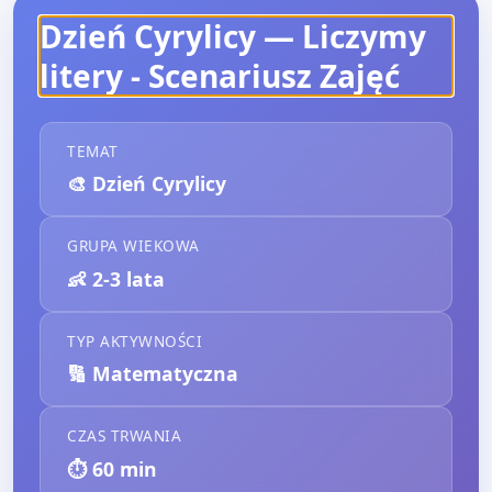
Dzień Cyrylicy — Liczymy
litery
- Scenariusz Zajęć
TEMAT
🎨
Dzień Cyrylicy
GRUPA WIEKOWA
👶
2-3 lata
TYP AKTYWNOŚCI
🔢
Matematyczna
CZAS TRWANIA
⏱️
60
min