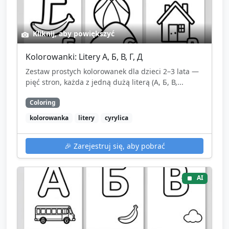
Kliknij, aby powiększyć
Kolorowanki: Litery А, Б, В, Г, Д
Zestaw prostych kolorowanek dla dzieci 2–3 lata —
pięć stron, każda z jedną dużą literą (А, Б, В,...
Coloring
kolorowanka
litery
cyrylica
🎉
Zarejestruj się, aby pobrać
AI