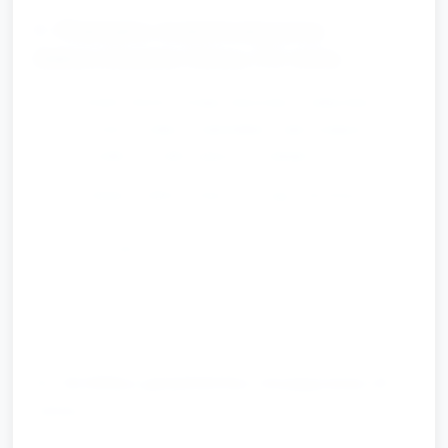
F. Plastyka matematyczna:
Dekorowanie litery (12 min)
Każde dziecko dostaje dużą kartę z jedną literą
cyrylicy i miskę z materiałami: małe pompony,
koraliki, kawałki makaronu, naklejki.
Zadanie: udekoruj literę używając określonej liczby
elementów — np. „Przyklej 3 pompony na literę А,
2 koraliki na literę Б”.
Dzieci liczą elementy podczas przyklejania; opiekun
pomaga w mniejszych zadaniach manualnych.
G. Krótka powtórka muzyczna (5
min)