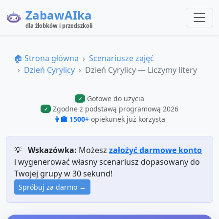
ZabawAIka
dla żłobków i przedszkoli
🏠 Strona główna
Scenariusze zajęć
Dzień Cyrylicy
Dzień Cyrylicy — Liczymy litery
Gotowe do użycia
✓
Zgodne z podstawą programową 2026
✓
👩‍🏫 1500+
opiekunek już korzysta
💡
Wskazówka:
Możesz
założyć darmowe konto
i wygenerować własny scenariusz dopasowany do
Twojej grupy w 30 sekund!
Spróbuj za darmo →