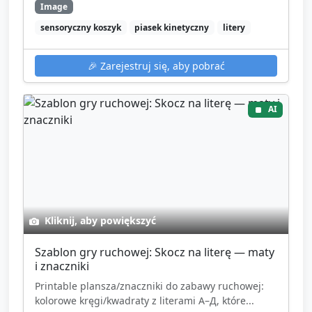
Image
sensoryczny koszyk
piasek kinetyczny
litery
🎉
Zarejestruj się, aby pobrać
AI
Kliknij, aby powiększyć
Szablon gry ruchowej: Skocz na literę — maty
i znaczniki
Printable plansza/znaczniki do zabawy ruchowej:
kolorowe kręgi/kwadraty z literami А–Д, które...