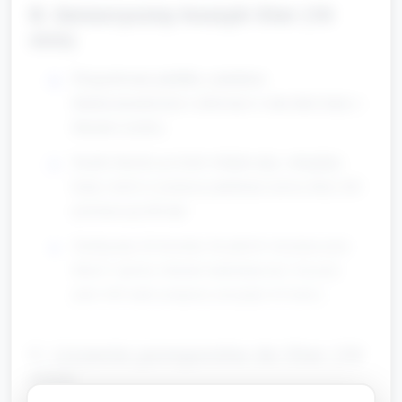
B. Sensoryczny koszyk liter (10
min)
Przygotowane pudełka z piaskiem
kinetycznym/ryżem i schowane w nim duże karty z
literami cyrylicy.
Każde dziecko po kolei wkłada rękę, odnajduje
kartę i mówi (z pomocą opiekuna) nazwę litery lub
powtarza jej dźwięk.
Zachęcamy do liczenia: ile palców trzymasz przy
literze? (prosty element matematyczny: liczymy
palce lub małe pompony przypięte do karty).
C. Liczenie pomponów do liter (10
min)