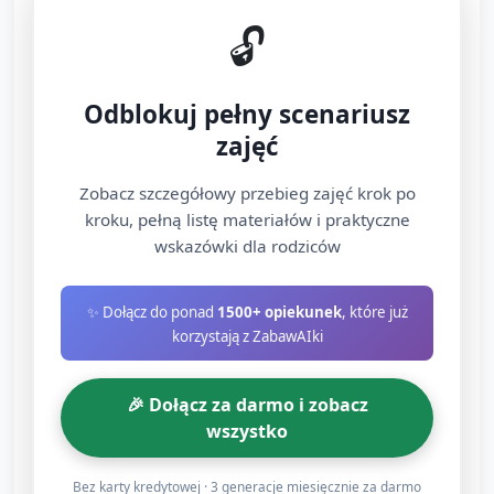
Na dywanie rozłożone duże karty z literami (А, Б,
🔓
В, Г, Д). Przy każdej karcie miseczka z pomponami.
Nauczyciel mówi np. „Na karcie А połóż 1
Odblokuj pełny scenariusz
pompon”, „Na karcie Б połóż 2 pompony” — dzieci
zajęć
kładą wskazaną liczbę.
Zobacz szczegółowy przebieg zajęć krok po
Urozmaicenie: porównujemy, która karta ma
kroku, pełną listę materiałów i praktyczne
więcej/mniej pomponów (1–5), używając prostych
wskazówki dla rodziców
słów: „więcej”, „mniej”, „tyle samo”.
✨ Dołącz do ponad
1500+ opiekunek
, które już
D. Ruchowa gra: Skocz na literę (8
korzystają z ZabawAIki
min)
🎉 Dołącz za darmo i zobacz
Na podłodze rozłożone te same karty z literami.
wszystko
Nauczyciel podaje polecenie ruchowe związane z
liczbą: np. „Skocz dwa razy do litery Б”, „Zrób
Bez karty kredytowej · 3 generacje miesięcznie za darmo