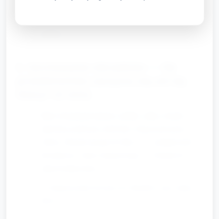
jedno podskoczenie koło litery В”.
Dzieci wykonują ruchy, liczą na głos powtórzenia
ruchów.
E. Sortowanie obrazków — Ile
przedmiotów zaczyna się od tej
litery? (5 min)
Małe obrazki/przedmioty (jabłko, piłka, domek,
zabawka) położone obok liter. Nauczyciel prosi:
„Który obrazek pasuje do litery А?” (podpowiedź
dźwiękowa), dzieci dopasowują 1–2 obrazki do
odpowiedniej litery.
Po dopasowaniu liczymy ile obrazków przy danej
literze (1–3).