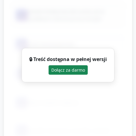
piasek kinetyczny lub suchy ryż w
📦
pudełkach (sensoryczny koszyk)
📦
duże tace/pojemniki
🔒 Treść dostępna w pełnej wersji
małe obrazki/przedmioty (jabłko, piłka,
Dołącz za darmo
📦
domek, zabawka itp.)
📦
klej w sztyfcie i płynny
📦
kawałki makaronu, koraliki, naklejki