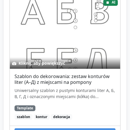
AI
Kliknij, aby powiększyć
Szablon do dekorowania: zestaw konturów
liter (А–Д) z miejscami na pompony
Uniwersalny szablon z pustymi konturami liter А, Б,
В, Г, Д i oznaczonymi miejscami (kółka) do...
Template
szablon
kontur
dekoracja