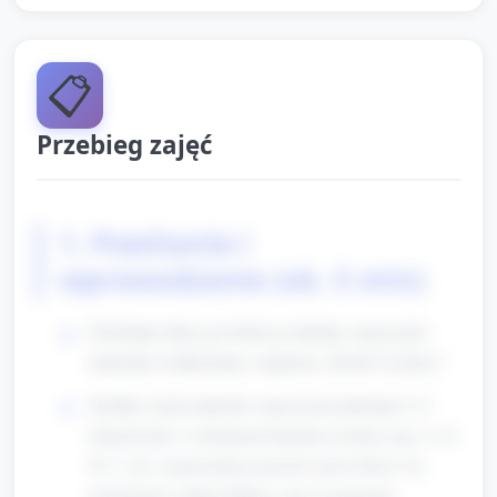
📋
Przebieg zajęć
1. Powitanie i
wprowadzenie (ok. 5 min)
Powitanie dzieci po kolei po imieniu, nauczyciel
pokazuje wielką kartę z napisem „Dzień Cyrylicy”.
Krótkie wprowadzenie: nauczyciel pokazuje 4–5
dużych kart z wybranymi literami cyrylicy (np. А, Б,
В, Г, Д), wypowiada je powoli i prosi dzieci, by
powtórzyły sylaby/odgłosy (nie wymagamy