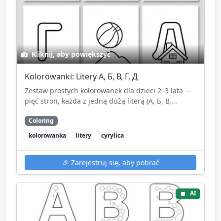
Kliknij, aby powiększyć
Kolorowanki: Litery А, Б, В, Г, Д
Zestaw prostych kolorowanek dla dzieci 2–3 lata —
pięć stron, każda z jedną dużą literą (А, Б, В,...
Coloring
kolorowanka
litery
cyrylica
🎉
Zarejestruj się, aby pobrać
AI