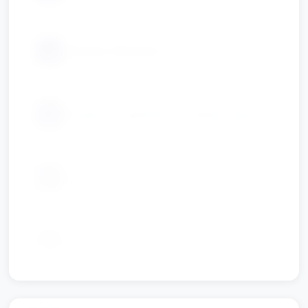
📦
markery, flamastry
📦
muzyka i urządzenie do odtwarzania
📦
dywanik lub mata do zabaw ruchowych
📦
nożyczki i taśma (dla opiekuna)