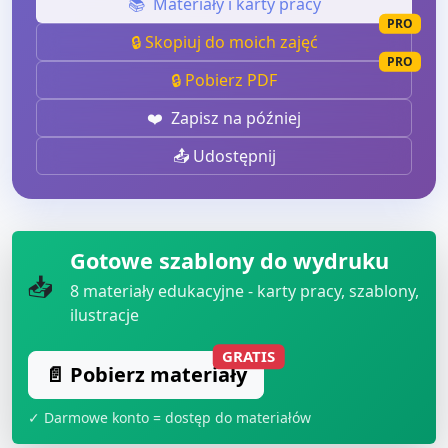
📚
Materiały i karty pracy
PRO
🔒 Skopiuj do moich zajęć
PRO
🔒 Pobierz PDF
❤️
Zapisz na później
📤 Udostępnij
Gotowe szablony do wydruku
📥
8
materiały edukacyjne - karty pracy, szablony,
ilustracje
GRATIS
📄 Pobierz materiały
✓ Darmowe konto = dostęp do materiałów