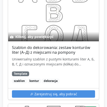
Kliknij, aby powiększyć
Szablon do dekorowania: zestaw konturów
liter (А–Д) z miejscami na pompony
Uniwersalny szablon z pustymi konturami liter А, Б,
В, Г, Д i oznaczonymi miejscami (kółka) do...
Template
szablon
kontur
dekoracja
🎉
Zarejestruj się, aby pobrać