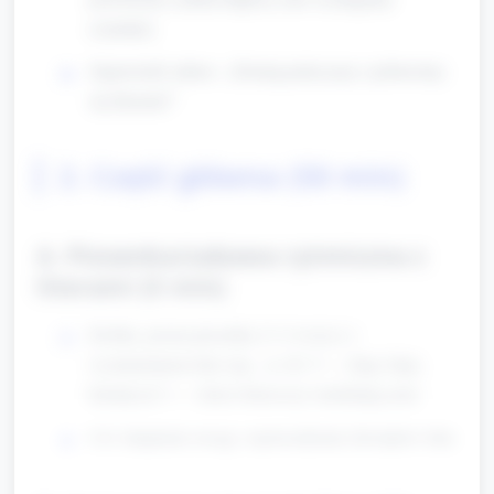
czytania).
Zapowiedź zabaw: „Dzisiaj policzymy i pobawimy
się literami!”
2. Część główna (50 min)
A. Piosenka/zabawa rytmiczna z
literami (5 min)
Krótka, prosta piosenka (3–4 wersy) z
wymienianiem liter (np. „A, B, V — klap, klap,
klaśnij raz”) — dzieci klaszczą i naśladują rytm.
Cel: skupienie uwagi, wprowadzenie dźwięków liter.