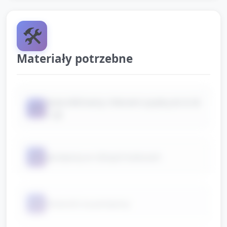
🛠️
Materiały potrzebne
duże (A4) karty z literami cyrylicy (А, Б, В,
📦
Г, Д)
📦
pompony w różnych kolorach
📦
miseczki na pompony