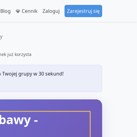
 Blog
💎 Cennik
Zaloguj
Zarejestruj się
y
ek już korzysta
 Twojej grupy w 30 sekund!
abawy
-