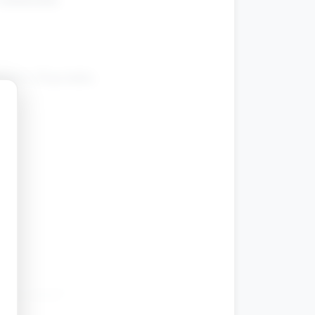
bami 1–10 po kolei.
).
Gdzie mniej?”