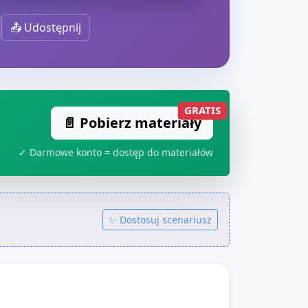
📤 Udostępnij
GRATIS
📄 Pobierz materiały
✓ Darmowe konto = dostęp do materiałów
✨ Dostosuj scenariusz