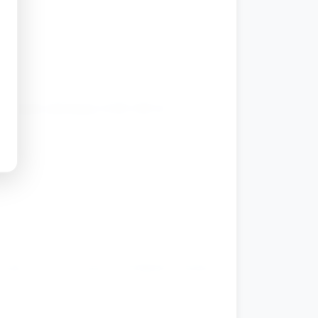
łuższych sekwencji (A B A B A).
owanie, wzory) i pracuj krótkimi seriami