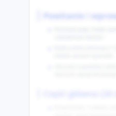
Powitanie i wpro
Przywitanie grupy i krótkie wp
czekoladowymi tokenami.”
Krótka rozmowa kierowana (1–2 p
krótkich, prostych wypowiedzi.
Aktywność rozgrzewkowa (około 1
Nauczyciel zapisuje lub pokazuje
Część główna (20
Przygotowanie (1 minuta): ro
kółeczka, guziki, klocki lub 