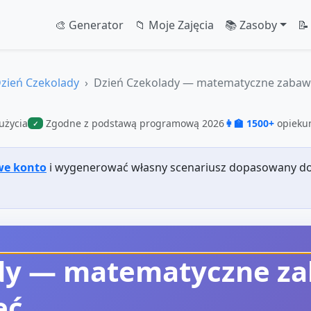
🎨 Generator
📁 Moje Zajęcia
📚 Zasoby
📝
zień Czekolady
Dzień Czekolady — matematyczne zabaw
użycia
Zgodne z podstawą programową 2026
👩‍🏫 1500+
opiekun
✓
we konto
i wygenerować własny scenariusz dopasowany do
ady — matematyczne z
ęć