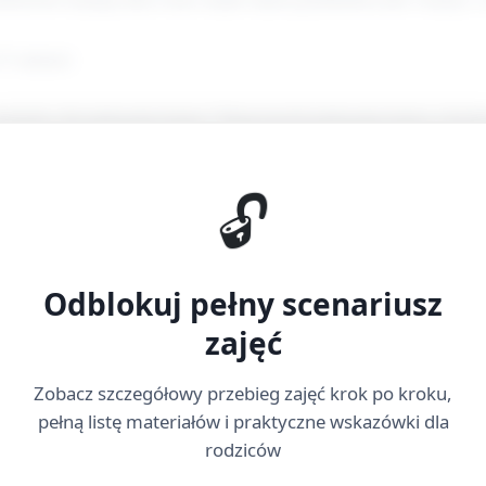
5 minut)
okenów, ile pokazuje karta.” Nauczyciel pokazuje karty z licz
na talerzykach w stosunku 1:1 (jeden token = jedna jednostka
🔓
rawność i zachęca: „Policz na głos.”
pokaż dwie karty i poproś, by dodały liczby (np. 2 + 3).
Odblokuj pełny scenariusz
ównywanie (6 minut)
zajęć
 podpisane ikonami (mała, średnia, duża) lub kolorami.
Zobacz szczegółowy przebieg zajęć krok po kroku,
oje tokeny na trzy grupy: mało, trochę, dużo.”
pełną listę materiałów i praktyczne wskazówki dla
rodziców
jak podzielić, a potem porównują grupy: „Gdzie jest więcej? 