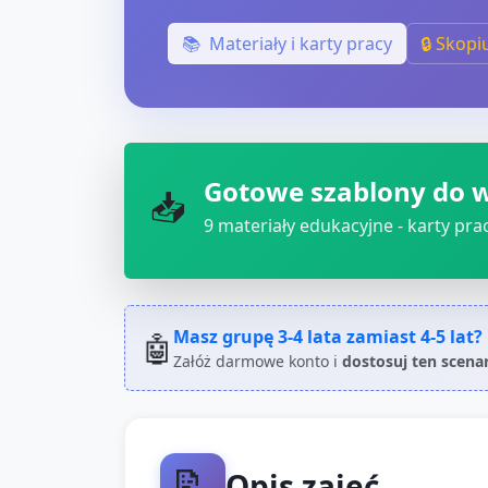
📚
Materiały i karty pracy
🔒 Skopi
Gotowe szablony do 
📥
9
materiały edukacyjne - karty pracy
Masz grupę
3-4 lata
zamiast
4-5 lat
?
🤖
Załóż darmowe konto i
dostosuj ten scena
📝
Opis zajęć