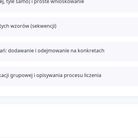
ej, tyle samo) i proste wnioskowanie
tych wzorów (sekwencji)
ań: dodawanie i odejmowanie na konkretach
acji grupowej i opisywania procesu liczenia