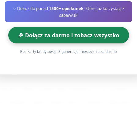
łowa porównawcze: więcej, mniej, tyle samo.
✨ Dołącz do ponad
1500+ opiekunek
, które już korzystają z
ZabawAIki
we (5 minut)
mny token, jasny token, ciemny, jasny (A B A B).
🎉 Dołącz za darmo i zobacz wszystko
ją podobne wzory z własnych tokenów. Zachęć do tworzenia d
Bez karty kredytowej · 3 generacje miesięcznie za darmo
 schematy (A A B, A B B) i poproś dzieci, by kontynuowały.
 odejmowanie w grupie (3 minuty)
 historię: „Mam 3 kostki, daję 2 koleżance — ile zostanie?”
ć działanie i poproś różnych dzieci o ułożenie odpowiedzi.
a jest liczna, podziel dzieci na 2–3 stacje (liczenie, sort