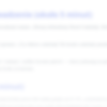
wadzenie (około 5 minut)
rowadzenie tematu: „Dzisiaj obchodzimy Dzień Czekolady. Z
ytania): „Czy lubicie czekoladę? Ile kostek czekolady potraf
 minuty): szybkie liczenie palców — dzieci pokazują na palc
 liczby na kartonie.
 minut)
zdaj każdej parze lub małej grupie po 8–10 „czekolado
kolorowe kamyczki) oraz małe talerzyki/kubeczki i karty 