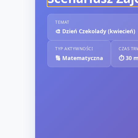
TEMAT
🎨
Dzień Czekolady (kwiecień)
TYP AKTYWNOŚCI
CZAS TR
🔢
Matematyczna
⏱️
30
m