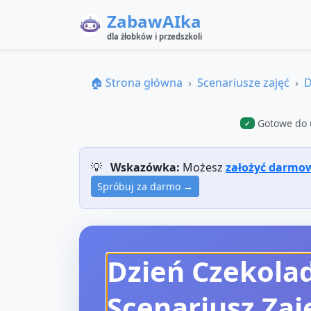
ZabawAIka
dla żłobków i przedszkoli
🏠 Strona główna
Scenariusze zajęć
D
Gotowe do 
✓
💡
Wskazówka:
Możesz
założyć darmo
Spróbuj za darmo →
Dzień Czekol
Scenariusz Zaj