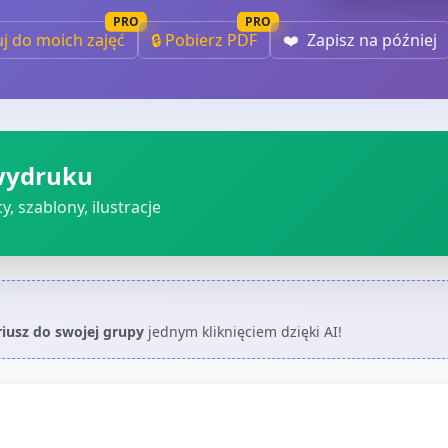
PRO
PRO
uj do moich zajęć
🔒 Pobierz PDF
❤️
Zapisz na później
wydruku
, szablony, ilustracje
riusz do swojej grupy
jednym kliknięciem dzięki AI!