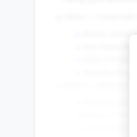
Zabawa 1 — Liczymy kostki (
Polecenie: „Ułóż tyle t
Dzieci układają tokeny 
Edukator kontroluje pop
Wariant dla szybszych: 
Zabawa 2 — Sortowanie i por
Przygotuj trzy miseczki
Polecenie: „Posortuj sw
Dzieci same decydują, 