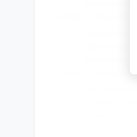
Nauczyciel wprowadza s
Zabawa 3 — Wzory czekolado
Pokaż prosty wzór: cie
Zadanie: dzieci układa
Wariant: proponuj inne
Zabawa 4 — Małe dodawanie i
Pokaż na tablicy prostą
Użyj tokenów, by pokaza
Rotacja / adaptacja: jeśli grup
po 5–7 minut.