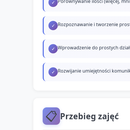
Porównywanie ilości (więcej, mni
✓
Rozpoznawanie i tworzenie pros
✓
Wprowadzenie do prostych dział
✓
Rozwijanie umiejętności komunik
✓
📋
Przebieg zajęć