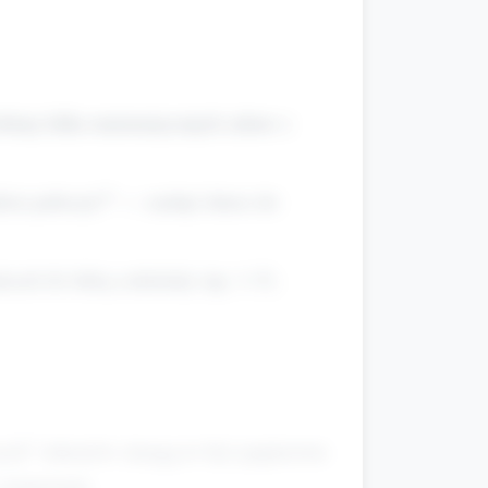
robimy kilka matematycznych zabaw z
icie policzyć?” — zachęć dzieci do
ach ile lubią czekolady (np. 1–5).
wych” tokenów (mogą to być papierowe
z numerami.