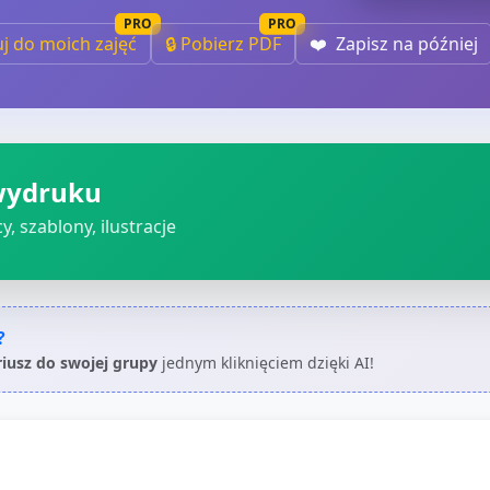
PRO
PRO
uj do moich zajęć
🔒 Pobierz PDF
❤️
Zapisz na później
wydruku
, szablony, ilustracje
?
riusz do swojej grupy
jednym kliknięciem dzięki AI!