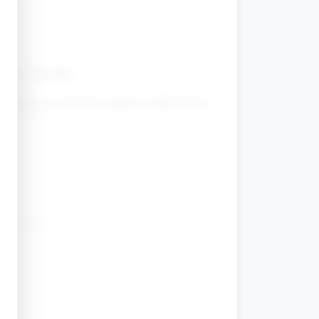
jako 'wysepki'.
a pomaga, przechodzą między poduszkami
rzedmioty (miękka piłeczka, chusteczka)