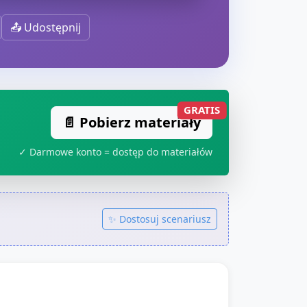
📤 Udostępnij
GRATIS
📄 Pobierz materiały
✓ Darmowe konto = dostęp do materiałów
✨ Dostosuj scenariusz