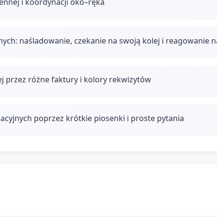
zennej i koordynacji oko–ręka
nych: naśladowanie, czekanie na swoją kolej i reagowanie 
j przez różne faktury i kolory rekwizytów
cyjnych poprzez krótkie piosenki i proste pytania