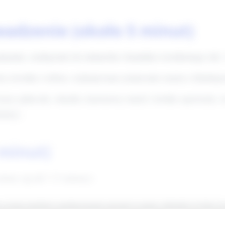
wadzenie (około 5 minut)
miennie, zachęcenie do uśmiechu i kontaktu wzrokowego (ok.
ta zwrotka i refren, wykonywana rytmicznie razem z klaśnięc
ty (piłeczki, chustki, kartonowy tunel) i krótko opowiedz, 
nuty).
 minut)
mne rączki" (3 minuty)
ą serię ruchów: podnoszenie rączek w górę, skłonki w bok, kr