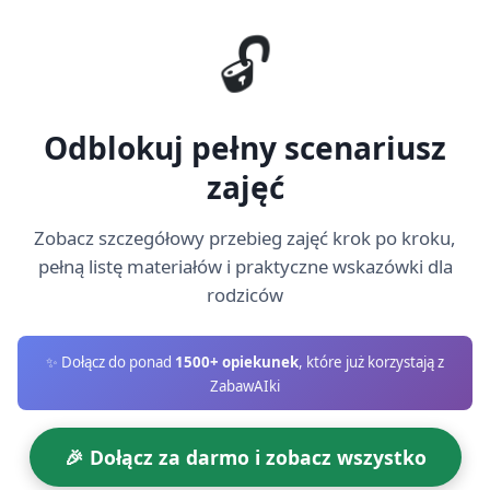
tempa i mów krótko, wyraźnie: "w górę", "w bok", "klaśnij".
🔓
a kolanach (6–7 minut)
kie poduszki, krążki z kartonu przyklejone taśmą do podłogi 
Odblokuj pełny scenariusz
tki odcinek na czworakach lub ubrane w nosidełko/mama/tat
zajęć
żkach.
ieruje ruchem, pomaga przy pokonywaniu przeszkód.
Zobacz szczegółowy przebieg zajęć krok po kroku,
pełną listę materiałów i praktyczne wskazówki dla
zentu" (5 minut)
rodziców
lub materiałowego tunelu; na końcu ustaw małe, bezpieczne p
✨ Dołącz do ponad
1500+ opiekunek
, które już korzystają z
ZabawAIki
uje przez tunel z pomocą opiekuna i wyciąga „prezent".
🎉 Dołącz za darmo i zobacz wszystko
głośno i zachęć do pokazania znaleziska.