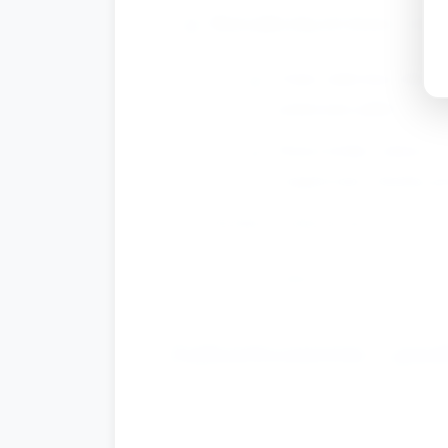
Rzut piłeczką do kosza i zab
Ustaw niski kosz lub pu
podawaniu piłek).
Potem krótka zabawa z 
żonglowanie chustką pr
Krótkie ochłodzenie ruchowe 
Głębokie wdechy i wyde
Zakończenie i po
Krótka piosenka pożegnalna, pow
Podsumowanie: opiekun zadaje pr