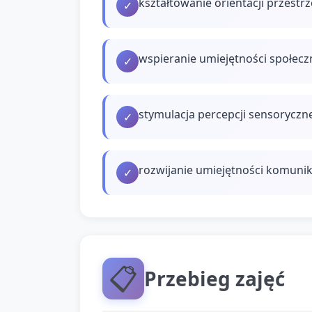
kształtowanie orientacji przestr
✓
wspieranie umiejętności społecz
✓
stymulacja percepcji sensoryczne
✓
rozwijanie umiejętności komunika
✓
📋
Przebieg zajęć