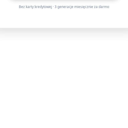
awa z chustkami (4–5 minut)
Bez karty kredytowej · 3 generacje miesięcznie za darmo
dełko. Dzieci rzucają lekką piłeczkę do kosza z niewielkiej 
kolorowymi chustkami: uniesienie chustki nad głową, falowan
zez opiekuna nad dziećmi.
i uspokojenie (30–60 sekund przed zakończeniem części
chy, głaskanie ramion jakby chusteczka je chłodziła.
dsumowanie (5 minut)
olne kołysanie dzieci na miejscach (2 minuty).
oste pytania do dzieci (np. "Co dzisiaj znaleźliśmy w tunel