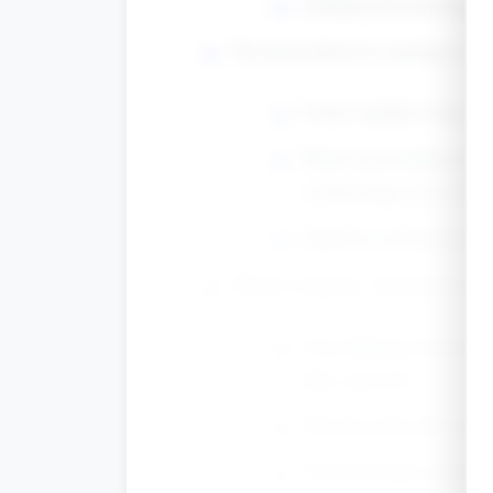
Zachęcaj do powolnego 
Tor przeszkód na siedząco i n
Ustaw miękkie maty, nis
Dzieci przechodzą kró
i zatrzymują się na krą
Opiekun asekurująco k
Tunel i wyjście „Szukamy pre
Użyj długiego kartonu 
jako „prezent".
Dziecko pełza lub raczk
Pochwal każde dziecko 