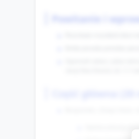
Powitanie i wpro
Przywitanie wszystkich dzieci i
Krótka piosenka powitalna (pros
Zapowiedź zabawy: pokaż rekwizy
okazji Dnia Dziecka (ok. 2–3 mi
Część główna (20
Rozgrzewka „Gorące buzie, zi
Opiekun pokazuje prost