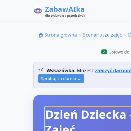
ZabawAIka
dla żłobków i przedszkoli
🏠 Strona główna
Scenariusze zajęć
D
Gotowe do 
✓
💡
Wskazówka:
Możesz
założyć darmo
Spróbuj za darmo →
Dzień Dziecka
Zajęć