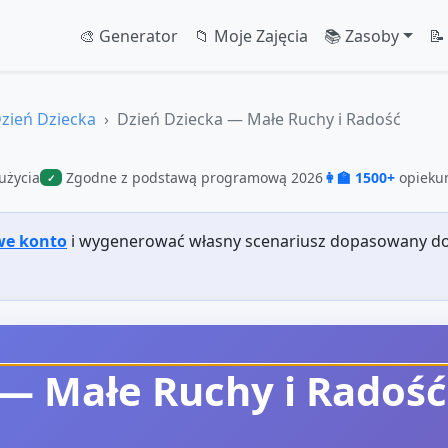
🎨 Generator
📁 Moje Zajęcia
📚 Zasoby
📝
zień Dziecka
Dzień Dziecka — Małe Ruchy i Radość
użycia
Zgodne z podstawą programową 2026
👩‍🏫 1500+
opiekun
✓
we konto
i wygenerować własny scenariusz dopasowany do
 — Małe Ruchy i Radość