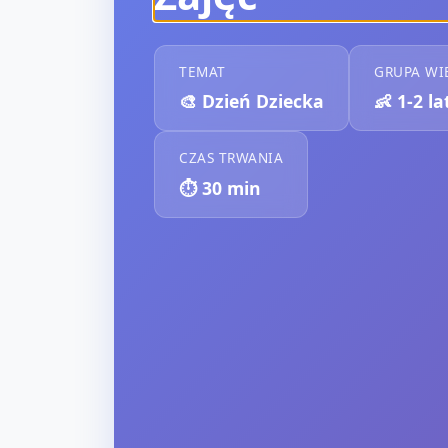
TEMAT
GRUPA W
🎨
Dzień Dziecka
👶
1-2 la
CZAS TRWANIA
⏱️
30
min