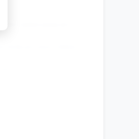
odległości (opiekun pomaga przy
ie chustką przy muzyce, delikatne
 głównej)
u?"), pokazuje nagrodzone uśmiechy i