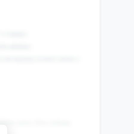
 1–2 minuty).
iem opiekuna).
że dziś będziemy się bawić ruchowo z
ążenia ramion. Dzieci naśladują.