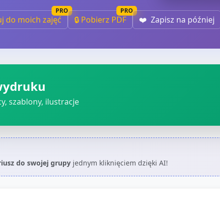
PRO
PRO
uj do moich zajęć
🔒 Pobierz PDF
❤️
Zapisz na później
wydruku
, szablony, ilustracje
riusz do swojej grupy
jednym kliknięciem dzięki AI!