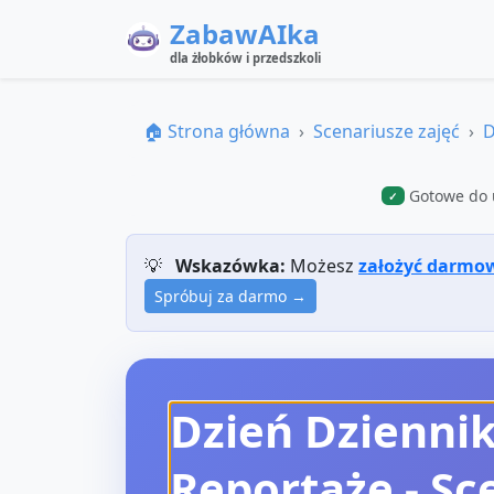
ZabawAIka
dla żłobków i przedszkoli
🏠 Strona główna
Scenariusze zajęć
D
Gotowe do 
✓
💡
Wskazówka:
Możesz
założyć darmo
Spróbuj za darmo →
Dzień Dzienni
Reportaże
- Sc