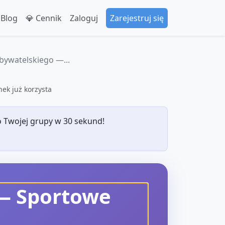
 Blog
💎 Cennik
Zaloguj
Zarejestruj się
bywatelskiego —...
ek już korzysta
 Twojej grupy w 30 sekund!
 — Sportowe