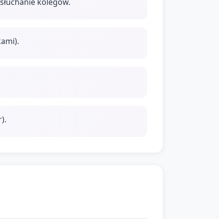
 słuchanie kolegów.
kami).
).