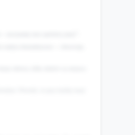
r – zaczynamy nasz sportowy porę!”.
dzie małym dziennikarzem — obserwuje,
ręty tułowia, kilka skoków na miejscu.
wiedzać. Powiedz, że przy każdej stacji