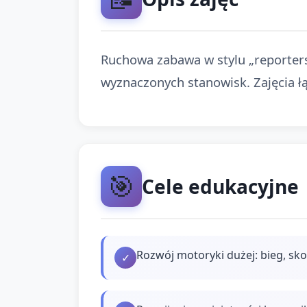
Ruchowa zabawa w stylu „reportersk
wyznaczonych stanowisk. Zajęcia ł
🎯
Cele edukacyjne
Rozwój motoryki dużej: bieg, sk
✓