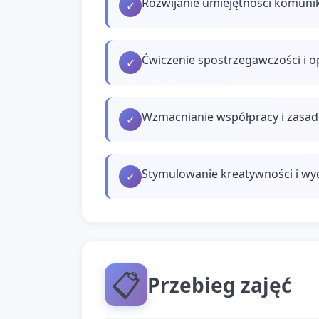
Rozwijanie umiejętności komunik
✓
Ćwiczenie spostrzegawczości i op
✓
Wzmacnianie współpracy i zasad 
✓
Stymulowanie kreatywności i wyo
✓
📋
Przebieg zajęć