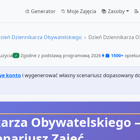
🎨 Generator
📁 Moje Zajęcia
📚 Zasoby
📝
zień Dziennikarza Obywatelskiego
Dzień Dziennikarza O
użycia
Zgodne z podstawą programową 2026
👩‍🏫 1500+
opiekun
✓
we konto
i wygenerować własny scenariusz dopasowany do
karza Obywatelskiego
enariusz Zajęć