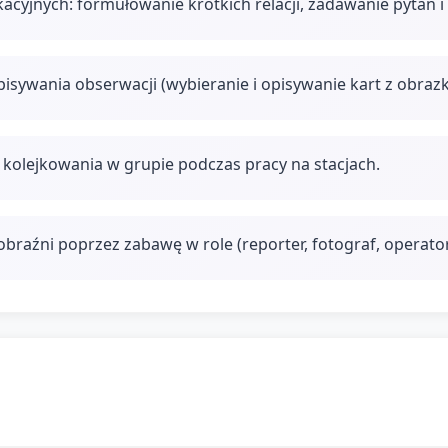
acyjnych: formułowanie krótkich relacji, zadawanie pytań i
isywania obserwacji (wybieranie i opisywanie kart z obraz
kolejkowania w grupie podczas pracy na stacjach.
braźni poprzez zabawę w role (reporter, fotograf, operator