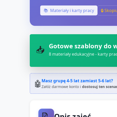
📚
Materiały i karty pracy
🔒 Skopi
Gotowe szablony do 
📥
8
materiały edukacyjne - karty pracy
Masz grupę
4-5 lat
zamiast
5-6 lat
?
🤖
Załóż darmowe konto i
dostosuj ten scena
📝
Opis zajęć