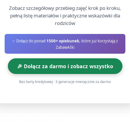
uty do celu)
Zobacz szczegółowy przebieg zajęć krok po kroku,
pełną listę materiałów i praktyczne wskazówki dla
o wyznaczonej linii i rzut miękką piłką do wiadra/obręczy.
rodziców
śli trafi — krótka relacja „Udało się trafić, to ważna wiadomoś
✨ Dołącz do ponad
1500+ opiekunek
, które już korzystają z
 Celem jest użycie zdań opisujących zdarzenie.
ZabawAIki
aż
🎉 Dołącz za darmo i zobacz wszystko
do „stojaka z obrazkami” i powrót z wybranym obrazkiem (no
Bez karty kredytowej · 3 generacje miesięcznie za darmo
rzy „studio” (klatka ramka z kartonu) dziecko pozuję jako osob
ako [krótkie zdanie opisowe]”.
acji przed rozpoczęciem zmian.