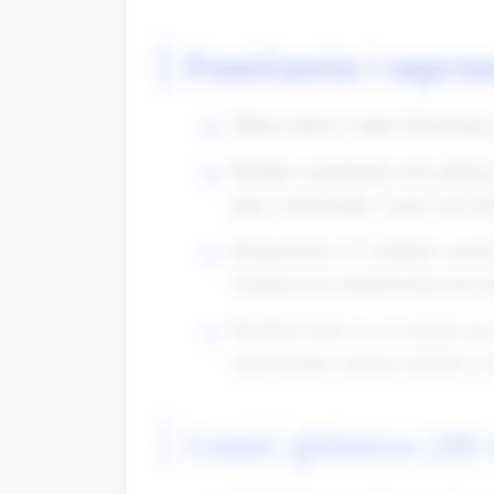
Powitanie i wpro
Zbierz dzieci w kole. Przywita
Krótkie wyjaśnienie roli: poka
pyta i relacjonuje, a przy tym du
Rozgrzewka (2–3 minuty): prost
Zachęcaj do naśladowania prow
Rozdziel dzieci na 4 zespoły (po
będą krótkie zadania ruchowe i j
Część główna (20