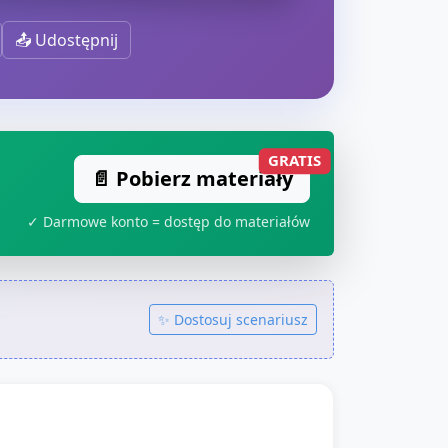
📤 Udostępnij
GRATIS
📄 Pobierz materiały
✓ Darmowe konto = dostęp do materiałów
✨ Dostosuj scenariusz