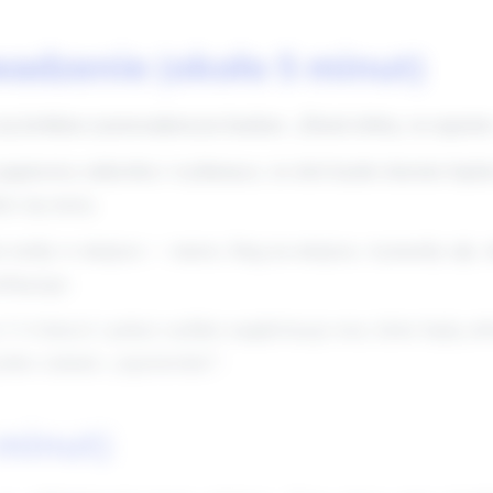
wadzenie (około 5 minut)
j się krótkim rymowankowym hasłem: „Dzień dobry, tu reporte
ż papierowy mikrofon i wytłumacz, że dziś każde dziecko bę
żo się rusza.
e ruchy w miejscu — marsz, bieg na miejscu, wymachy rąk, sk
adzącego.
 3–4 dzieci) i pokaż szybkie mapki/stacje toru, które będą od
edno zadanie „reporterskie”.
 minut)