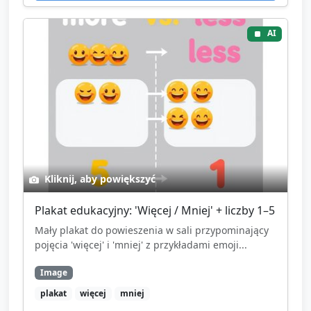
AI
Kliknij, aby powiększyć
Plakat edukacyjny: 'Więcej / Mniej' + liczby 1–5
Mały plakat do powieszenia w sali przypominający
pojęcia 'więcej' i 'mniej' z przykładami emoji...
Image
plakat
więcej
mniej