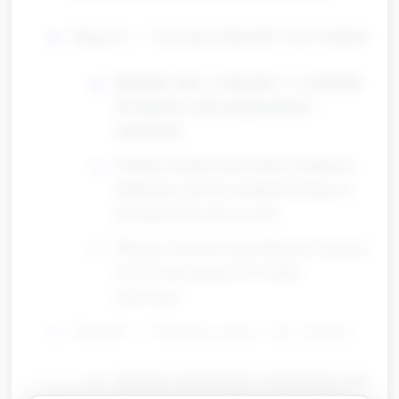
Stacja A — "Liczymy uśmiechy" (ok. 8 minut)
Materiały: karty z numerami 1–5, pojemniki
lub talerzyki, małe pompony/karta z
uśmiechami.
Przebieg: dziecko bierze kartę z numerem i
układa przy niej tyle pomponów/emoji, ile
pokazuje liczba; liczy na głos.
Warianty: dla dzieci potrzebujących wsparcia
użyj liczenia palcami lub licznika
graficznego.
Stacja B — "Dopasuj i policz" (ok. 8 minut)
Materiały: talerzyki/koła z naklejonymi emoji