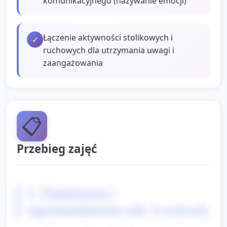
komunikacyjnego (nazywanie emocji)
Łączenie aktywności stolikowych i
✓
ruchowych dla utrzymania uwagi i
zaangażowania
📋
Przebieg zajęć
1. Powitanie i
wprowadzenie (ok. 5 minut)