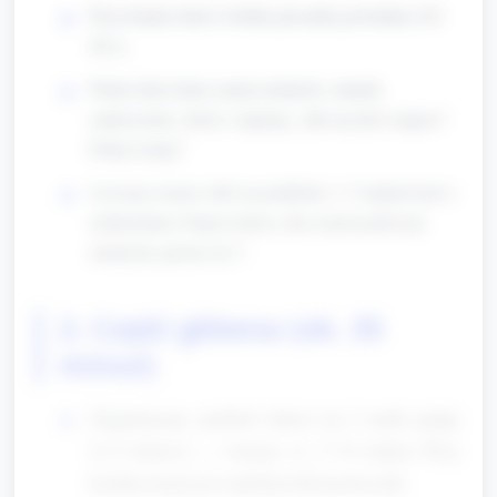
Przywitanie dzieci: krótka piosenka powitalna (30–
40 s).
Pokaż duże karty emoji (uśmiech, smutek,
zaskoczenie, złość) i zapytaj: „Jak się dziś czujesz?
Pokaż emoji.”
Liczymy razem: ułóż na podłodze 1–5 małych kart z
uśmiechami. Poproś dzieci, aby razem policzyły
uśmiechy głośno do 5.
2. Część główna (ok. 35
minut)
Organizacja: podziel dzieci na 4 małe grupy
(2–4 dzieci) — rotacje co ~7–8 minut. Przy
każdej stacji jest opiekun lub pomocnik.