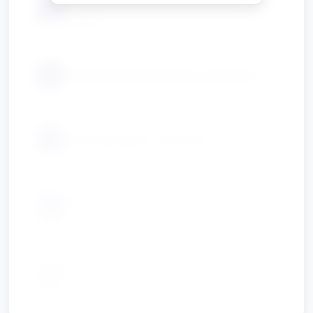
📦
liczenia
📦
koszyki lub pojemniki do sortowania
📦
kolorowy papier / kartki A4
maty/duże kółka z numerami do zabawy
📦
ruchowej
kredki / klej / nożyczki (do pracy
📦
plastycznej)