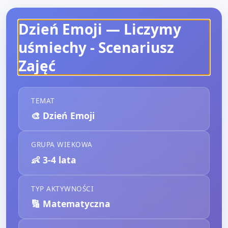
Dzień Emoji — Liczymy
uśmiechy
- Scenariusz
Zajęć
TEMAT
🎨
Dzień Emoji
GRUPA WIEKOWA
👶
3-4 lata
TYP AKTYWNOŚCI
🔢
Matematyczna