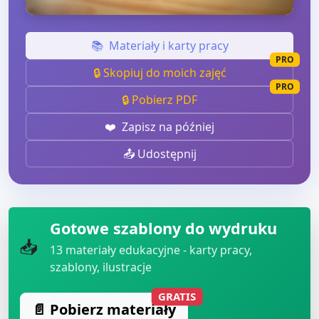
📚
Materiały i karty pracy
PRO
🔒 Skopiuj do moich zajęć
PRO
🔒 Pobierz PDF
❤️
Zapisz na później
📤 Udostępnij
Gotowe szablony do wydruku
📥
13
materiały edukacyjne - karty pracy,
szablony, ilustracje
GRATIS
📄 Pobierz materiały