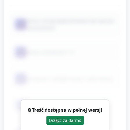
karty z emoji (wydrukowane lub ręcznie
📦
narysowane)
📦
karty z numerami 1–5
📦
pompony / naklejki emoji / małe żetony
📦
talerzyki lub małe pojemniki
🔒 Treść dostępna w pełnej wersji
Dołącz za darmo
klamerki lub małe przedmioty do