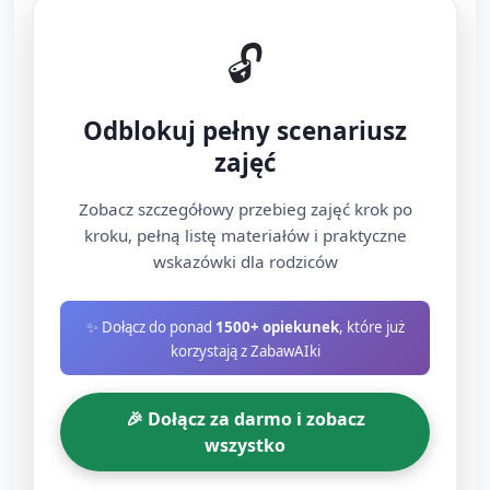
(różne rodzaje) i pudełka z odpowiadającą
ich liczbą pasków/klamerek.
🔓
Przebieg: dzieci dopasowują odpowiednią
liczbę klamerek/pomponów do talerzyka z
Odblokuj pełny scenariusz
emoji, nazywają ilość „razem trzy
zajęć
uśmiechy”.
Stacja C — "Sortowanie emoji" (ok. 8 minut)
Zobacz szczegółowy przebieg zajęć krok po
kroku, pełną listę materiałów i praktyczne
wskazówki dla rodziców
Materiały: różnokolorowe karty emoji,
koszyki lub pola oznaczone
kolorami/emocjami.
✨ Dołącz do ponad
1500+ opiekunek
, które już
korzystają z ZabawAIki
Przebieg: dzieci sortują karty według koloru
lub emocji; opiekun zachęca do porównań:
🎉 Dołącz za darmo i zobacz
„Gdzie jest więcej? Gdzie mniej?” — użycie
wszystko
słów więcej/mniej.