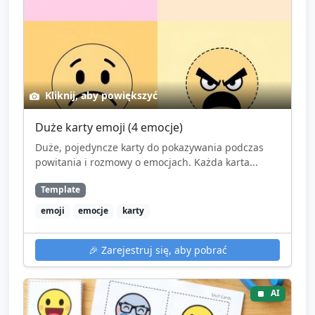
Kliknij, aby powiększyć
Duże karty emoji (4 emocje)
Duże, pojedyncze karty do pokazywania podczas
powitania i rozmowy o emocjach. Każda karta...
Template
emoji
emocje
karty
🎉
Zarejestruj się, aby pobrać
AI