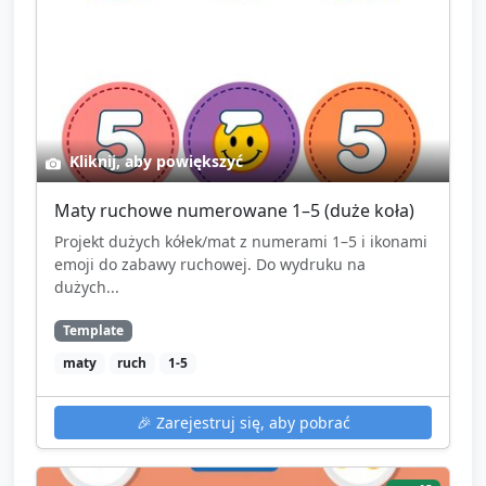
Kliknij, aby powiększyć
Maty ruchowe numerowane 1–5 (duże koła)
Projekt dużych kółek/mat z numerami 1–5 i ikonami
emoji do zabawy ruchowej. Do wydruku na
dużych...
Template
maty
ruch
1-5
🎉
Zarejestruj się, aby pobrać