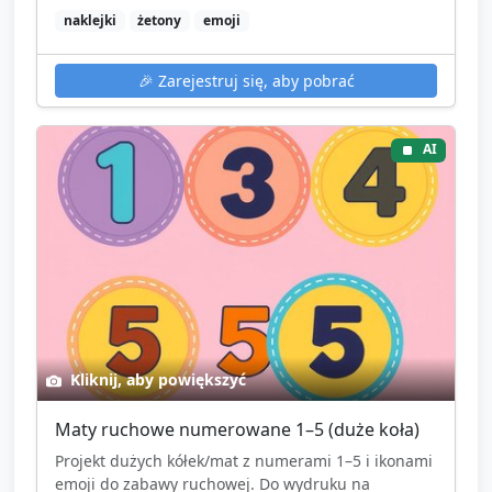
naklejki
żetony
emoji
🎉
Zarejestruj się, aby pobrać
AI
Kliknij, aby powiększyć
Maty ruchowe numerowane 1–5 (duże koła)
Projekt dużych kółek/mat z numerami 1–5 i ikonami
emoji do zabawy ruchowej. Do wydruku na