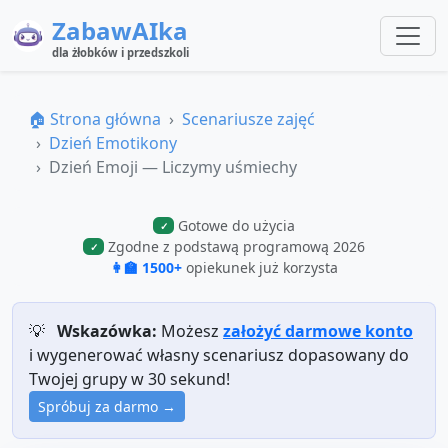
ZabawAIka
dla żłobków i przedszkoli
🏠 Strona główna
Scenariusze zajęć
Dzień Emotikony
Dzień Emoji — Liczymy uśmiechy
Gotowe do użycia
✓
Zgodne z podstawą programową 2026
✓
👩‍🏫 1500+
opiekunek już korzysta
💡
Wskazówka:
Możesz
założyć darmowe konto
i wygenerować własny scenariusz dopasowany do
Twojej grupy w 30 sekund!
Spróbuj za darmo →