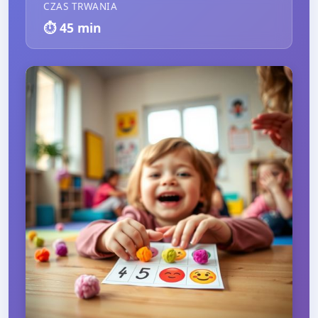
CZAS TRWANIA
⏱️
45
min