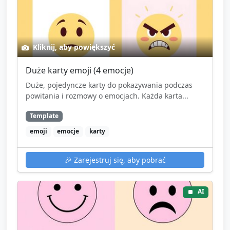
Kliknij, aby powiększyć
Duże karty emoji (4 emocje)
Duże, pojedyncze karty do pokazywania podczas
powitania i rozmowy o emocjach. Każda karta...
Template
emoji
emocje
karty
🎉
Zarejestruj się, aby pobrać
AI