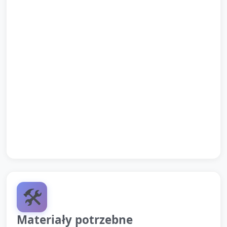
Krąg podsumowujący: każde dziecko pokazuje
swoją kartkę i mówi, ile naklejek ma (pomoc ze
strony opiekuna w razie potrzeby).
Pochwała i krótkie przypomnienie słów: „więcej”,
„mniej”, liczby 1–5 i nazwy emoji.
Zadanie domowe dla chętnych: pokaż w domu
rodzicom swoje ulubione emoji i policz zabawki do
5.
🛠️
Materiały potrzebne