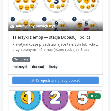
Kliknij, aby powiększyć
Talerzyki z emoji — stacja Dopasuj i policz
Plakaty/arkusze przedstawiające talerzyki lub koła z
przylepionymi 1–5 emoji (różne rodzaje). Służą...
Template
talerzyki
dopasuj
liczby
🎉
Zarejestruj się, aby pobrać
AI