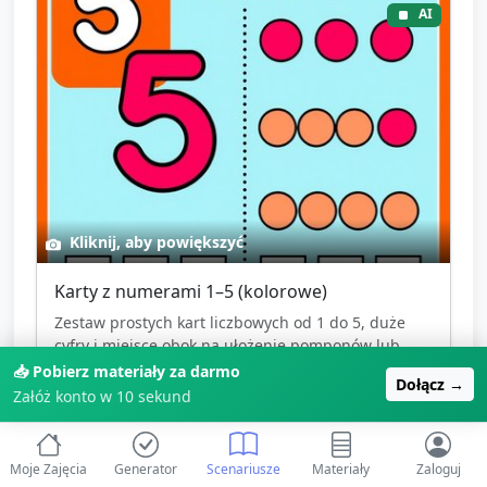
AI
Kliknij, aby powiększyć
Karty z numerami 1–5 (kolorowe)
Zestaw prostych kart liczbowych od 1 do 5, duże
cyfry i miejsce obok na ułożenie pomponów lub...
📥 Pobierz materiały za darmo
Dołącz →
Template
Załóż konto w 10 sekund
karty
liczby
1-5
Moje Zajęcia
Generator
Scenariusze
Materiały
Zaloguj
🎉
Zarejestruj się, aby pobrać