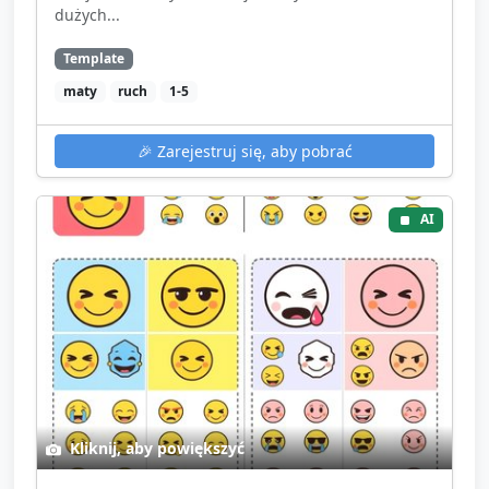
dużych...
Template
maty
ruch
1-5
🎉
Zarejestruj się, aby pobrać
AI
Kliknij, aby powiększyć