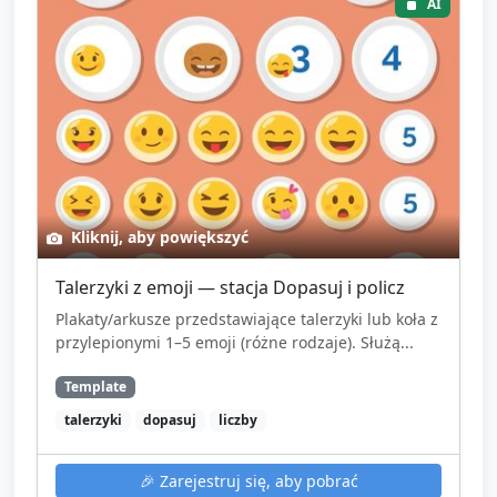
AI
Kliknij, aby powiększyć
Talerzyki z emoji — stacja Dopasuj i policz
Plakaty/arkusze przedstawiające talerzyki lub koła z
przylepionymi 1–5 emoji (różne rodzaje). Służą...
Template
talerzyki
dopasuj
liczby
🎉
Zarejestruj się, aby pobrać