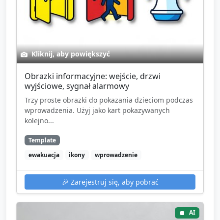
Kliknij, aby powiększyć
Obrazki informacyjne: wejście, drzwi
wyjściowe, sygnał alarmowy
Trzy proste obrazki do pokazania dzieciom podczas
wprowadzenia. Użyj jako kart pokazywanych
kolejno...
Template
ewakuacja
ikony
wprowadzenie
🎉
Zarejestruj się, aby pobrać
AI