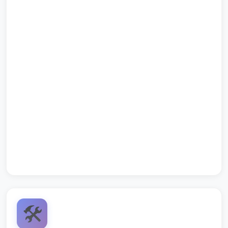
Podsumowanie słowne: opiekun zadaje proste
pytania i zachęca dzieci do odpowiedzi: "Co robimy,
gdy usłyszymy dźwięk?" — oczekujemy krótkich
odpowiedzi lub wskazania obrazka.
Pochwała i dyplomik na koniec: każde dziecko
otrzymuje naklejkę "Mali Słuchacze" za udział.
Zadanie domowe dla rodziców: prośba, aby w domu
przez krótki czas (1–2 min) poćwiczyć
nasłuchiwanie krótkiego dźwięku i spokojne
przejście do wyznaczonego miejsca.
🛠️