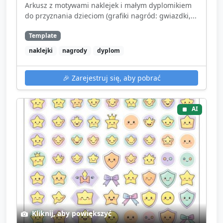
Arkusz z motywami naklejek i małym dyplomikiem
do przyznania dzieciom (grafiki nagród: gwiazdki,...
Template
naklejki
nagrody
dyplom
🎉
Zarejestruj się, aby pobrać
AI
Kliknij, aby powiększyć