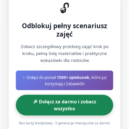
rytmiczna „Marsz
🔓
ewakuacyjny” (około 5
minut)
Odblokuj pełny scenariusz
zajęć
Ustawienie toru: proste znaczniki na podłodze
(taśma, poduszki, krążki). Opiekun wyznacza trasę
Zobacz szczegółowy przebieg zajęć krok po
"do wyjścia" (krótka, 3–4 kroki między markerami).
kroku, pełną listę materiałów i praktyczne
wskazówki dla rodziców
Marsz w rytm: włącz krótki, prosty rytm (klaskanie/
bębenek/ piosenka). Dzieci maszerują w rytm od
✨ Dołącz do ponad
1500+ opiekunek
, które już
pierwszego do ostatniego markera, na końcu
korzystają z ZabawAIki
odkładają „miękki przyjaciel” (pluszak) w
wyznaczonym koszyku.
🎉 Dołącz za darmo i zobacz
Reakcja na sygnał: w trakcie marszu opiekun nagle
wszystko
wydaje jeden z wcześniej ćwiczonych sygnałów —
dzieci zatrzymują się i stają w bezruchu, następnie
Bez karty kredytowej · 3 generacje miesięcznie za darmo