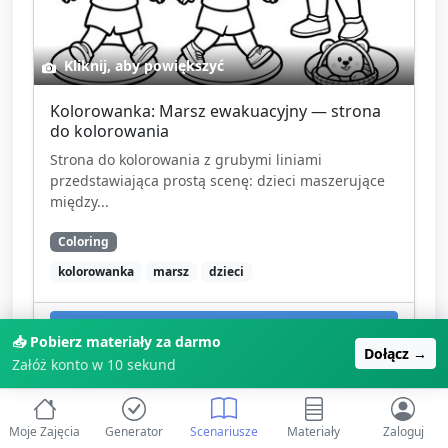
Kliknij, aby powiększyć
Kolorowanka: Marsz ewakuacyjny — strona
do kolorowania
Strona do kolorowania z grubymi liniami
przedstawiająca prostą scenę: dzieci maszerujące
między...
Coloring
kolorowanka
marsz
dzieci
🎉
Zarejestruj się, aby pobrać
📥 Pobierz materiały za darmo
Dołącz →
Załóż konto w 10 sekund
🤔 Co dalej? Wybierz swoją ścieżkę:
Moje Zajęcia
Generator
Scenariusze
Materiały
Zaloguj