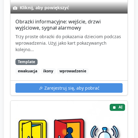
Kliknij, aby powiększyć
Obrazki informacyjne: wejście, drzwi
wyjściowe, sygnał alarmowy
Trzy proste obrazki do pokazania dzieciom podczas
wprowadzenia. Użyj jako kart pokazywanych
kolejno...
Template
ewakuacja
ikony
wprowadzenie
🎉
Zarejestruj się, aby pobrać
AI