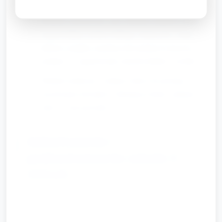
na kolejny sygnał idą dalej.
Element sensoryczny: przy każdym markerze dzieci
mogą krótkim ruchem dotknąć chusteczki o innej
fakturze (gładka, puchata) lub podnieść kolorowy
pompon — angażowanie zmysłu dotyku i wzroku.
Wariant rytmiczny: zachęcić dzieci do prostego
powtarzania dźwięków (klaśnięcie-klask, stukanie-
stuk) w rytm piosenki.
Zakończenie i
podsumowanie (około 5
minut)
Powrót do kręgu; krótkie uspokojenie poprzez
powolne oddychanie i kołysanie się.