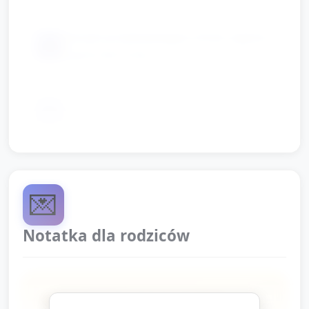
obrazki przedstawiające: drzwi, wyjście,
📦
sygnał alarmowy
📦
naklejki dla dzieci
💌
Notatka dla rodziców
Dziś dzieci uczestniczyły w krótkich,