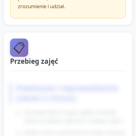
zrozumienie i udział.
📋
Przebieg zajęć
Powitanie i wprowadzenie
(około 5 minut)
Przywitanie dzieci w kręgu; opiekun wita każde
dziecko po imieniu, zaprasza do wspólnego zajęcia.
Krótkie i proste wprowadzenie do tematu: pokazanie