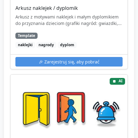
Arkusz naklejek / dyplomik
Arkusz z motywami naklejek i małym dyplomikiem
do przyznania dzieciom (grafiki nagród: gwiazdki,...
Template
naklejki
nagrody
dyplom
🎉
Zarejestruj się, aby pobrać
AI