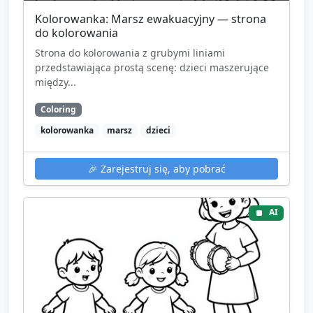
Kolorowanka: Marsz ewakuacyjny — strona
do kolorowania
Strona do kolorowania z grubymi liniami
przedstawiająca prostą scenę: dzieci maszerujące
między...
Coloring
kolorowanka
marsz
dzieci
🎉
Zarejestruj się, aby pobrać
AI