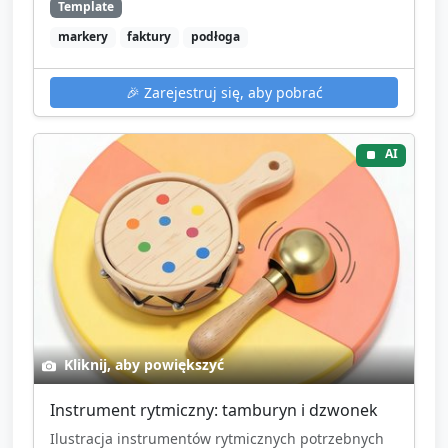
Template
markery
faktury
podłoga
🎉
Zarejestruj się, aby pobrać
AI
Kliknij, aby powiększyć
Instrument rytmiczny: tamburyn i dzwonek
Ilustracja instrumentów rytmicznych potrzebnych