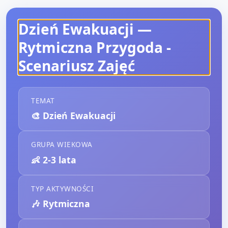
Dzień Ewakuacji —
Rytmiczna Przygoda
-
Scenariusz Zajęć
TEMAT
🎨
Dzień Ewakuacji
GRUPA WIEKOWA
👶
2-3 lata
TYP AKTYWNOŚCI
🎶
Rytmiczna