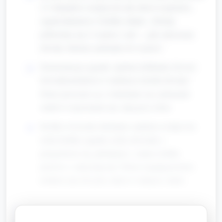
2-3 obrazków (wejście do sali, drzwi wyjściowe,
sygnał alarmowy) i krótkie zdanie: „Dzisiaj
pobawimy się w wyjście z sali — gdy usłyszymy
dźwięk, idziemy spokojnie do wyjścia.”
Demonstracja sygnału: opiekun delikatnie dzwoni
dzwonkiem/uderza w tamburyn (krótki dźwięk).
Dzieci proszone są o wsłuchanie się i pokazanie
znaków rozpoznania (np. ręką przy uchu).
Krótkie ćwiczenie słuchania: opiekun wydaje trzy
różne krótkie sygnały (cichy dzwonek =
przygotować się, głośniejszy = marsz, krótka
przerwa = zatrzymaj się). Dzieci reagują prostym
ruchem: ręce do góry, marsz w miejscu, stanie.
Część główna — zabawa