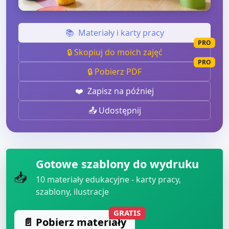
📚
Materiały i karty pracy
PRO
🔒 Skopiuj do moich zajęć
PRO
🔒 Pobierz PDF
❤️
Zapisz na później
📤 Udostępnij
Gotowe szablony do wydruku
📥
10
materiały edukacyjne - karty pracy,
szablony, ilustracje
GRATIS
📄 Pobierz materiały