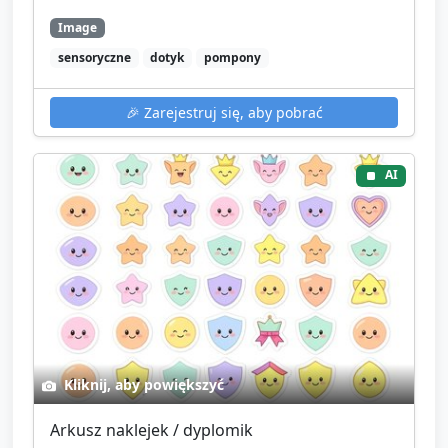
Image
sensoryczne
dotyk
pompony
🎉
Zarejestruj się, aby pobrać
AI
Kliknij, aby powiększyć
Arkusz naklejek / dyplomik