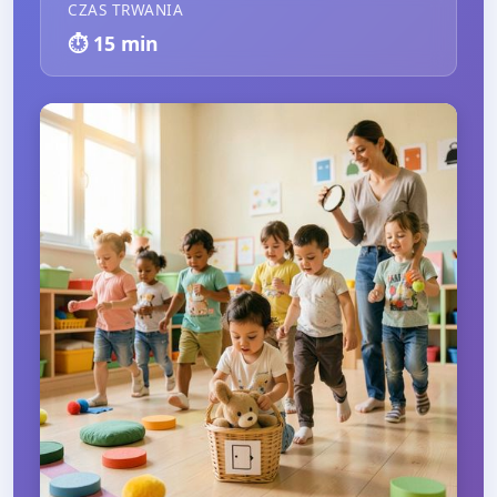
CZAS TRWANIA
⏱️
15
min