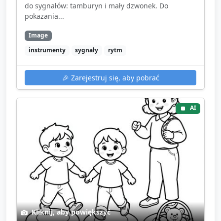
do sygnałów: tamburyn i mały dzwonek. Do
pokazania...
Image
instrumenty
sygnały
rytm
🎉
Zarejestruj się, aby pobrać
AI
Kliknij, aby powiększyć