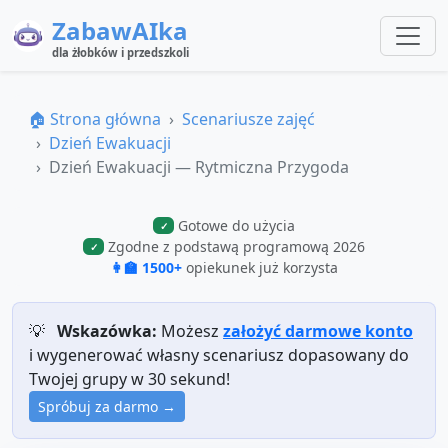
ZabawAIka
dla żłobków i przedszkoli
🏠 Strona główna
Scenariusze zajęć
Dzień Ewakuacji
Dzień Ewakuacji — Rytmiczna Przygoda
Gotowe do użycia
✓
Zgodne z podstawą programową 2026
✓
👩‍🏫 1500+
opiekunek już korzysta
💡
Wskazówka:
Możesz
założyć darmowe konto
i wygenerować własny scenariusz dopasowany do
Twojej grupy w 30 sekund!
Spróbuj za darmo →