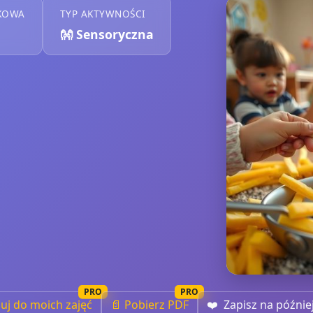
KOWA
TYP AKTYWNOŚCI
👐
Sensoryczna
PRO
PRO
iuj do moich zajęć
📄 Pobierz PDF
❤️
Zapisz na późnie