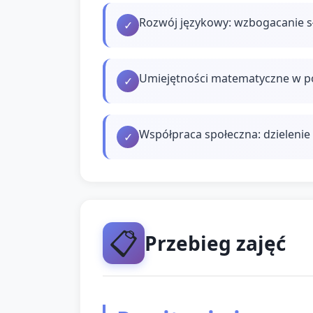
Rozwój językowy: wzbogacanie s
✓
Umiejętności matematyczne w pod
✓
Współpraca społeczna: dzielenie 
✓
📋
Przebieg zajęć