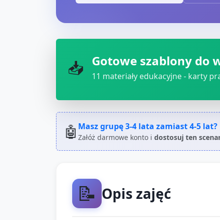
Gotowe szablony do 
📥
11
materiały edukacyjne - karty pra
Masz grupę
3-4 lata
zamiast
4-5 lat
?
🤖
Załóż darmowe konto i
dostosuj ten scena
📝
Opis zajęć