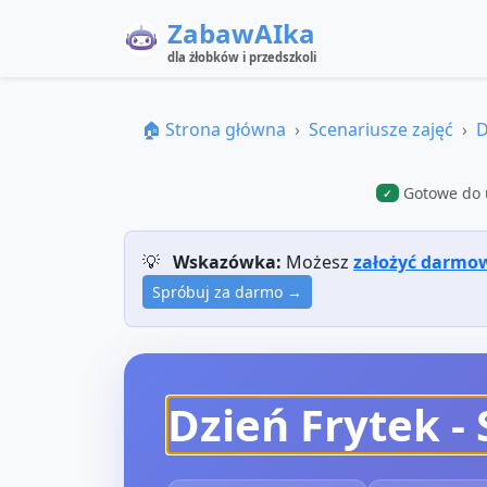
ZabawAIka
dla żłobków i przedszkoli
🏠 Strona główna
Scenariusze zajęć
D
Gotowe do 
✓
💡
Wskazówka:
Możesz
założyć darmo
Spróbuj za darmo →
Dzień Frytek
- 