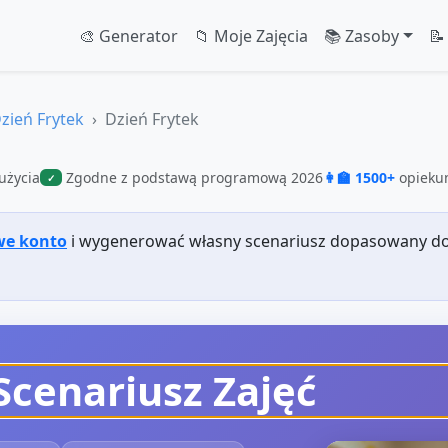
🎨 Generator
📁 Moje Zajęcia
📚 Zasoby
📝
zień Frytek
Dzień Frytek
użycia
Zgodne z podstawą programową 2026
👩‍🏫 1500+
opiekun
✓
we konto
i wygenerować własny scenariusz dopasowany do
Scenariusz Zajęć