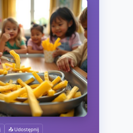
j
📤 Udostępnij