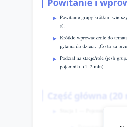
Powitanie i wpro
Powitanie grupy krótkim wierszy
s).
Krótkie wprowadzenie do tematu
pytania do dzieci: „Co to za prz
Podział na stacje/role (jeśli gr
pojemniku (1–2 min).
Część główna (20
Stacja 1 — Pojemnik sensoryc
Przygotowane długie, mi