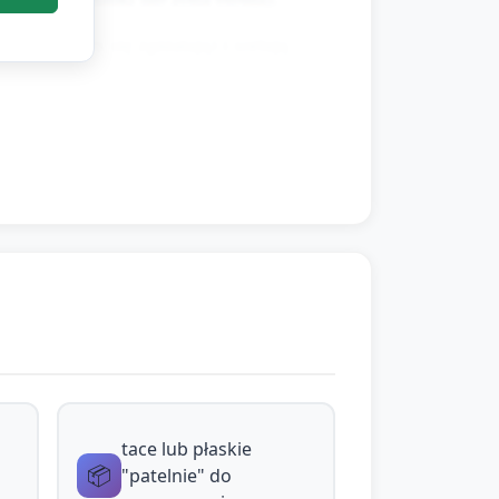
ładkie, czy się zgniatają) i sortują
rzenoszą frytki z jednego pojemnika do
tów, przekazywanie frytek kolegom.
zapach ziemniaka, zioła, neutralny
tace lub płaskie
📦
"patelnie" do