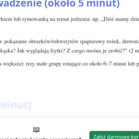
wadzenie (około 5 minut)
kiem lub rymowanką na temat jedzenia: np. „Dziś mamy dzień
: pokazanie obrazków/rekwizytów (papierowy rożek, drewnian
ekąska? Jak wyglądają frytki? Z czego można je zrobić?” (2 m
upa większa): trzy małe grupy rotujące co około 6–7 minut lu
 minut)
zny „frytki” (6–7 min):
📖
Załóż darmowe ko
ękkie elementy imitujące frytki (np. żółte gąbki pocięte w pas