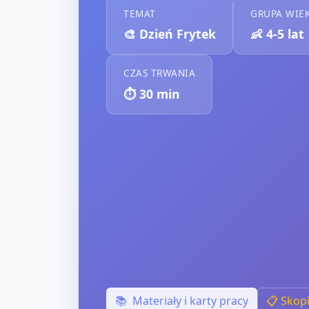
TEMAT
GRUPA WIE
🎨
Dzień Frytek
👶
4-5 lat
CZAS TRWANIA
⏱️
30
min
📚
Materiały i karty pracy
📋 Skop