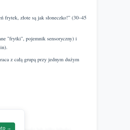
 frytek, złote są jak słoneczko!” (30–45
e "frytki", pojemnik sensoryczny) i
in).
b praca z całą grupą przy jednym dużym
nto →
ki, paski pianki lub żółta bibuła).