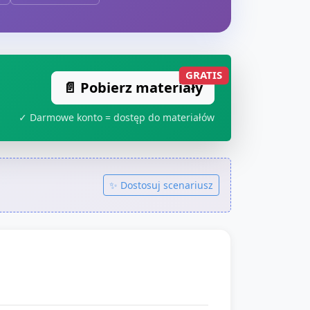
GRATIS
📄 Pobierz materiały
✓ Darmowe konto = dostęp do materiałów
✨ Dostosuj scenariusz