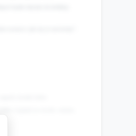
hęcić każde dziecko do krótkiej
żne uczucia i jak my je nazwiemy”.
apach, kształt, kolor.
 jabłko wygląda na wesołe, smutne,