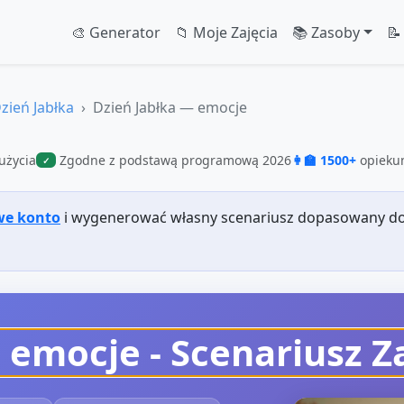
🎨 Generator
📁 Moje Zajęcia
📚 Zasoby
📝
zień Jabłka
Dzień Jabłka — emocje
użycia
Zgodne z podstawą programową 2026
👩‍🏫 1500+
opiekun
✓
we konto
i wygenerować własny scenariusz dopasowany do
— emocje
- Scenariusz Z