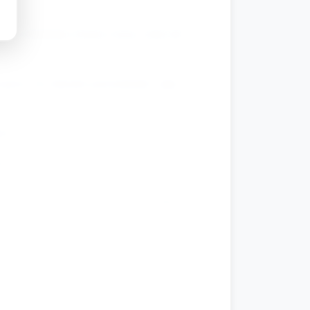
ięte elementy twarzy (oczy, usta) do
prosi, by dziecko powiedziało, jaką
aś?”.
t)
 miłe zdanie do partnera: „Podaję ci
tnera.