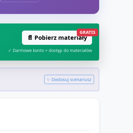
GRATIS
📄 Pobierz materiały
✓ Darmowe konto = dostęp do materiałów
✨ Dostosuj scenariusz