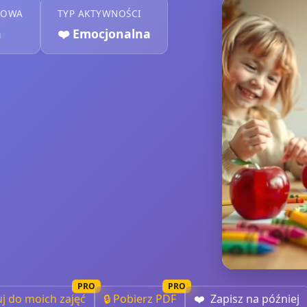
KOWA
TYP AKTYWNOŚCI
a
❤️
Emocjonalna
PRO
PRO
uj do moich zajęć
🔒 Pobierz PDF
❤️
Zapisz na później