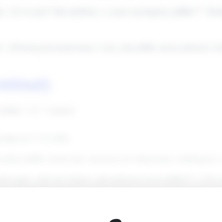
a: „Co to jest? Jak myślicie, z czym się kojarzy jabłko?”. Zac
ć: „Dzisiaj porozmawiamy o tym, jak jabłko może pokazać ró
 minut)
abłko” (5–7 minut)
 grupy po 3–4 osoby.
edno jabłko (może być sztuczne) do obejrzenia i dotknięcia: z
ia typu: „Jak się czujesz, gdy patrzysz na to jabłko?”, „Czy
do krótkich odpowiedzi.
ocje” — gra dopasowywania (10 minut)