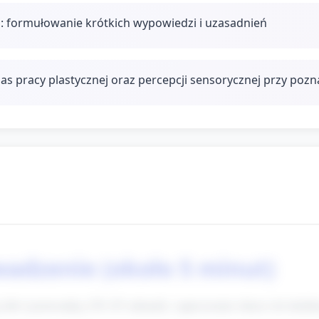
: formułowanie krótkich wypowiedzi i uzasadnień
as pracy plastycznej oraz percepcji sensorycznej przy pozn
wadzenie (około 5 minut)
ą lub rymowanką (30–45 sekund), zaproszenie dzieci do kolek