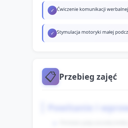
Ćwiczenie komunikacji werbalnej
✓
Stymulacja motoryki małej podcz
✓
📋
Przebieg zajęć
Powitanie i wpro
Powitanie grupy piosenką krótk