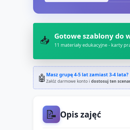
Gotowe szablony do 
📥
11
materiały edukacyjne - karty pra
Masz grupę
4-5 lat
zamiast
3-4 lata
?
🤖
Załóż darmowe konto i
dostosuj ten scena
📝
Opis zajęć