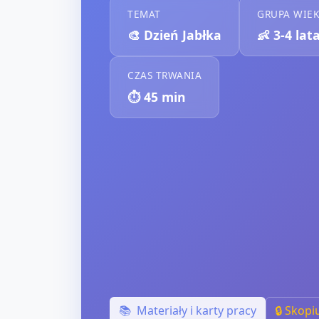
TEMAT
GRUPA WIE
🎨
Dzień Jabłka
👶
3-4 lat
CZAS TRWANIA
⏱️
45
min
📚
Materiały i karty pracy
🔒 Skopi