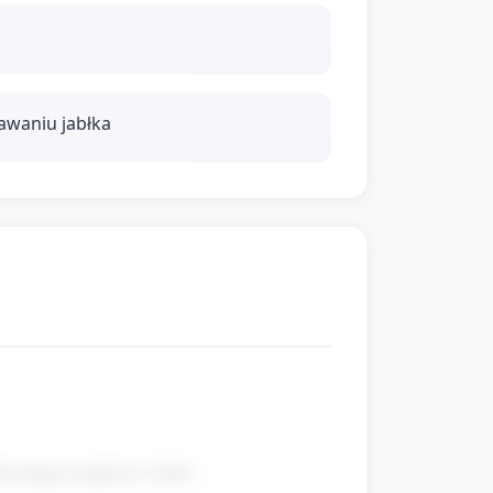
awaniu jabłka
tywnego usiąścia w kole.