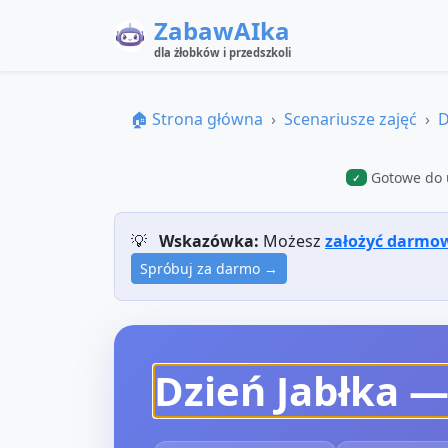
ZabawAIka
dla żłobków i przedszkoli
🏠 Strona główna
Scenariusze zajęć
D
Gotowe do 
✓
💡
Wskazówka:
Możesz
założyć darmo
Spróbuj za darmo →
Dzień Jabłka 