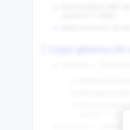
Nauczyciel pokazuje jabłko i pyt
wypowiedzi (1–2 zdania).
Krótkie wprowadzenie celu zaję
Część główna (35
Aktywność 1 — „Poznajemy j
Podziel dzieci na małe
Każda grupa otrzymuje j
Prowadzący zadaje pytan
zdziwione?” — zachęć 
Aktywność 2 — „Jabłkowe em