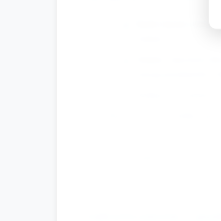
Każde dziecko otrzymuje
wyboru.
Zadanie: narysować lub 
emocję przedstawiło i d
Zachęcić do rozmowy: „
Aktywność 5 — „Jabłko dla prz
Dzieci w parach wymien
jabłko, bo jesteś moim 
Nauczyciel modeluje pr
Zakończenie i po