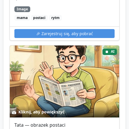
Image
mama
postaci
rytm
🎉
Zarejestruj się, aby pobrać
AI
Kliknij, aby powiększyć
Tata — obrazek postaci