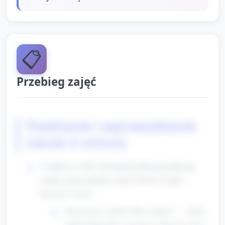
📋
Przebieg zajęć
Powitanie i wprowadzenie
(około 5 minut)
Usiądźcie w kole. Powitanie krótką piosenką (np.
znana, prosta melodia, każde dziecko wstaje i
klaszcze 2 razy):
Nauczyciel: „Dzień dobry, [imię]!” — dzieci
odpowiadają jak w piosence i klaszczą rytm