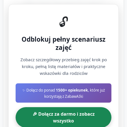
podlewa kwiaty, dzieci bawią się w pokoju").
Przydział rytmów do postaci (pokazuj obrazki,
🔓
dzieci powtarzają):
Mama — miękki, wolny rytm: palma-dłoń,
Odblokuj pełny scenariusz
klask (stukanie dłoni o udo, klask) (schemat:
zajęć
1- - 3)
Tata — szybki rytm: dwa klaśnięcia, stukanie
Zobacz szczegółowy przebieg zajęć krok po
kroku, pełną listę materiałów i praktyczne
w kolana (schemat: 1-2-3)
wskazówki dla rodziców
Macocha — rytm skaczący: klaśnięcie,
klaśnięcie nad głową, klaś (1-2-3 z ruchem
✨ Dołącz do ponad
1500+ opiekunek
, które już
rąk w górę)
korzystają z ZabawAIki
Dzieci — prosty powtarzalny rytm: tup, tup,
klask (1-2-3)
🎉 Dołącz za darmo i zobacz
wszystko
Ćwiczenie call-and-response: nauczyciel wykonuje