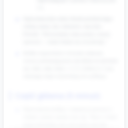
1-2.
Zaprezentuj temat: pokaż obrazki przedstawiające
rodzinę (mama, tata, rodzeństwo, macocha).
Powiedz: "Dziś poznamy rytmy postaci z naszej
opowieści — każdy bohater ma swój dźwięk."
Krótkie rozgrzewkowe ćwiczenie rytmiczne:
wszyscy powtarzają prosty rytm dłonie-na-uda-klask
(np. stuka, stuka, klask = 1-2-3). Zróbcie to 3 razy,
zmieniając tempo od powolnego do szybkiego.
Część główna (5 minut)
Wprowadzenie krótkiej, 1‑minutowej opowieści o
rodzinie: narrator opisuje sceny (np. "Rano w domu:
mama robi herbatę, tata czyta gazetę, macocha