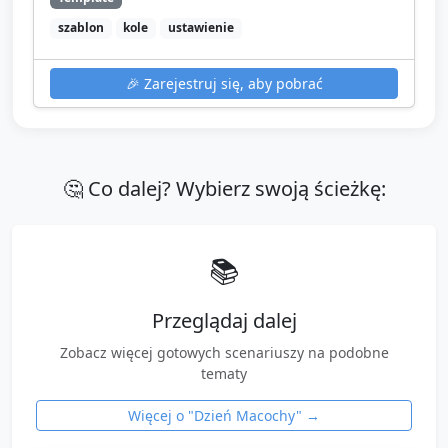
szablon
kole
ustawienie
🎉
Zarejestruj się, aby pobrać
🤔 Co dalej? Wybierz swoją ścieżkę:
📚
Przeglądaj dalej
Zobacz więcej gotowych scenariuszy na podobne
tematy
Więcej o "
Dzień Macochy
" →