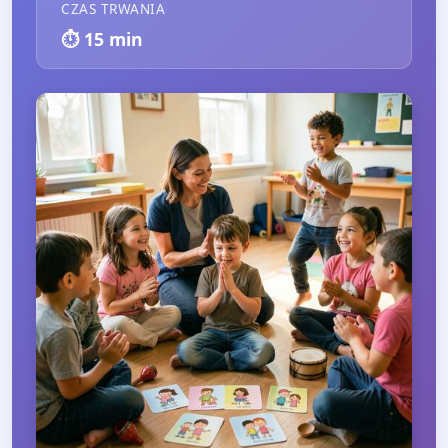
CZAS TRWANIA
⏱️
15
min