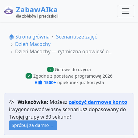
ZabawAIka
dla żłobków i przedszkoli
🏠 Strona główna
Scenariusze zajęć
Dzień Macochy
Dzień Macochy — rytmiczna opowieść o...
Gotowe do użycia
✓
Zgodne z podstawą programową 2026
✓
👩‍🏫 1500+
opiekunek już korzysta
💡
Wskazówka:
Możesz
założyć darmowe konto
i wygenerować własny scenariusz dopasowany do
Twojej grupy w 30 sekund!
Spróbuj za darmo →