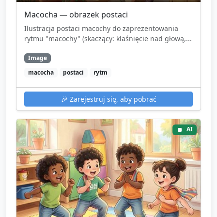
Macocha — obrazek postaci
Ilustracja postaci macochy do zaprezentowania
rytmu "macochy" (skaczący: klaśnięcie nad głową,...
Image
macocha
postaci
rytm
🎉
Zarejestruj się, aby pobrać
AI