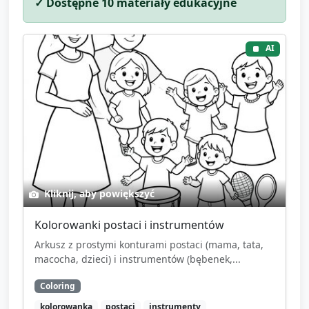
✓ Dostępne
10
materiały edukacyjne
AI
Kliknij, aby powiększyć
Kolorowanki postaci i instrumentów
Arkusz z prostymi konturami postaci (mama, tata,
macocha, dzieci) i instrumentów (bębenek,...
Coloring
kolorowanka
postaci
instrumenty