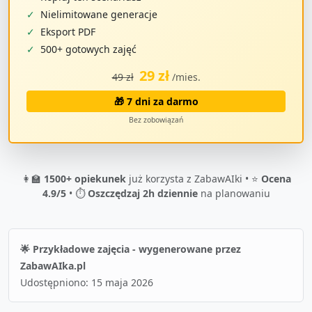
✓
Nielimitowane generacje
✓
Eksport PDF
✓
500+ gotowych zajęć
29 zł
49 zł
/mies.
🎁 7 dni za darmo
Bez zobowiązań
👩‍🏫
1500+ opiekunek
już korzysta z ZabawAIki • ⭐
Ocena
4.9/5
• ⏱️
Oszczędzaj 2h dziennie
na planowaniu
🌟 Przykładowe zajęcia - wygenerowane przez
ZabawAIka.pl
Udostępniono:
15 maja 2026