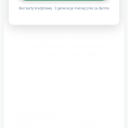
rytm postaci 1–2 razy, dzieci powtarzają; zmieniaj
Bez karty kredytowej · 3 generacje miesięcznie za darmo
role — zapraszaj po jednym dziecku, żeby pokazało
rytm.
Rytmiczne odgrywanie scen: opowiedz krótką
scenkę i poproś, by dzieci wykonywały rytmy
odpowiadające postaciom, które pojawiają się w
opowieści. Można użyć prostych instrumentów
(bębenek, marakasy) lub tylko dłoni.
Mini-improwizacja (jeśli czas): podziel dzieci na 2
grupy; jedna grupa gra rytm „mamy”, druga „taty”;
na sygnał wymiana ról — ćwiczenie współpracy i
słuchania.
Zakończenie i
podsumowanie (około 5