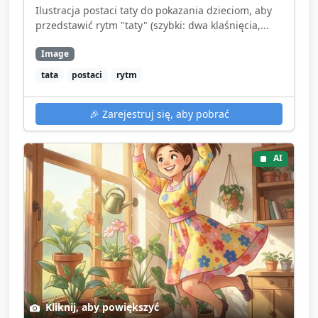
Ilustracja postaci taty do pokazania dzieciom, aby
przedstawić rytm "taty" (szybki: dwa klaśnięcia,...
Image
tata
postaci
rytm
🎉
Zarejestruj się, aby pobrać
AI
Kliknij, aby powiększyć