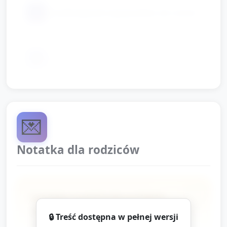
📦
chustki/apaszki (opcjonalnie, do ruchu)
📦
miejsce do ustawienia w kole
💌
Notatka dla rodziców
Dziś dzieci uczestniczyły w krótkich,
rytmicznych zabawach związanych z
🔒 Treść dostępna w pełnej wersji
opowieścią o rodzinie. Ćwiczyły