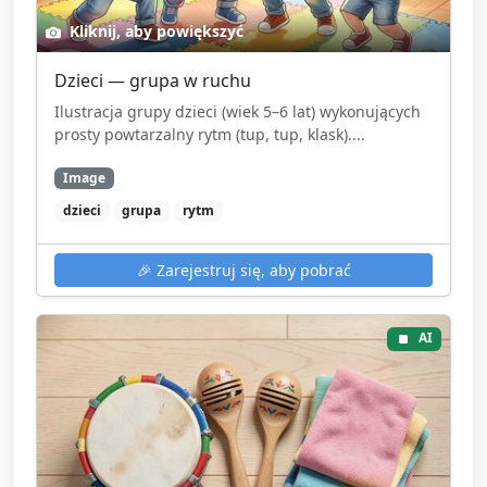
Kliknij, aby powiększyć
Dzieci — grupa w ruchu
Ilustracja grupy dzieci (wiek 5–6 lat) wykonujących
prosty powtarzalny rytm (tup, tup, klask)....
Image
dzieci
grupa
rytm
🎉
Zarejestruj się, aby pobrać
AI