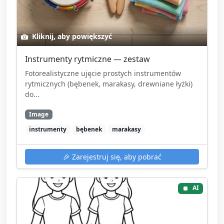
Kliknij, aby powiększyć
Instrumenty rytmiczne — zestaw
Fotorealistyczne ujęcie prostych instrumentów
rytmicznych (bębenek, marakasy, drewniane łyżki)
do...
Image
instrumenty
bębenek
marakasy
🎉
Zarejestruj się, aby pobrać
AI