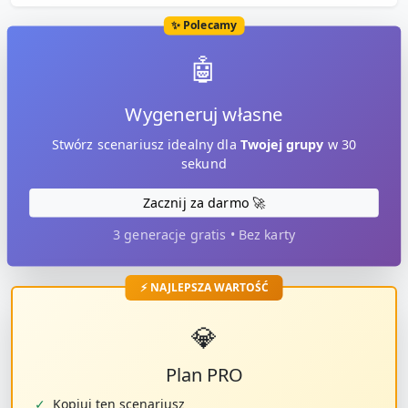
✨ Polecamy
🤖
Wygeneruj własne
Stwórz scenariusz idealny dla
Twojej grupy
w 30
sekund
Zacznij za darmo 🚀
3 generacje gratis • Bez karty
⚡ NAJLEPSZA WARTOŚĆ
💎
Plan PRO
✓
Kopiuj ten scenariusz