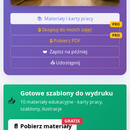
📚
Materiały i karty pracy
PRO
🔒 Skopiuj do moich zajęć
PRO
🔒 Pobierz PDF
❤️
Zapisz na później
📤 Udostępnij
Gotowe szablony do wydruku
📥
10
materiały edukacyjne - karty pracy,
szablony, ilustracje
GRATIS
📄 Pobierz materiały