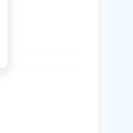
.
ycięte kształty (serduszka, kwiatki).
 zapisuje) krótkie życzenia: „Dla Mamy”.