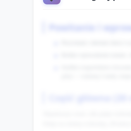
Powitanie i wpro
Przywitanie i ułożenie dzieci w 
Krótkie wprowadzenie tematu: „
Szybkie rozgrzewkowe ćwiczenie
górę) — wykonaj 2 rundy, tempo
Część główna (20
Organizacja czasu: cała grupa wykonu
Grupy na zmianę wykonują „Dostawę k