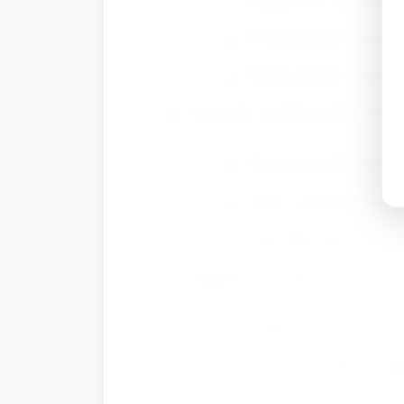
Po dotarciu do mety dz
Każde dziecko wykonuje
Stacja B: Szybka laurka (rozw
Przygotuj kartki złożon
Dzieci rysują prosty ry
Czas pracy ok. 6–7 min
Organizacja rotacji:
Grupa 1 zaczyna na Stac
Po ok. 7–8 minut następ