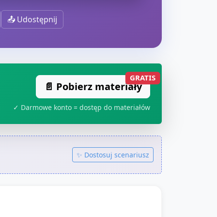
📤 Udostępnij
GRATIS
📄 Pobierz materiały
✓ Darmowe konto = dostęp do materiałów
✨ Dostosuj scenariusz