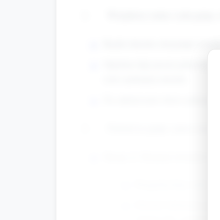
Wstążkowy taniec (cała grupa,
Każde dziecko otrzymuje wstążk
Opiekun daje proste polecenia 
rytm spokojnej muzyki.
Na zakończenie dzieci pokazują 
Podział na grupy i praca stacy
Stacja A: Dostawa kwiatów (
Przygotuj linię startu 
Dziecko balansuje papi
zakręty lub „omijanie 