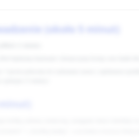
wadzenie (około 5 minut)
półkole (1 minuta).
Dziś będziemy kurierami i dostarczymy kwiaty oraz laurki dl
: 3 proste polecenia do wykonania razem z opiekunem (podsk
 spokojne (3 minuty).
 minut)
je krótką zabawę rytmiczną, następnie dzieci dzielimy na
wiatów” i „Szybką laurkę”, a na końcu wszyscy biorą 