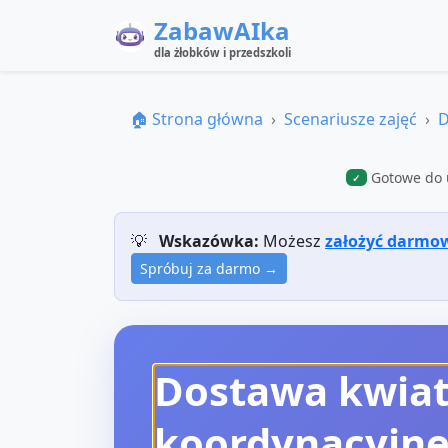
ZabawAIka
dla żłobków i przedszkoli
🏠 Strona główna
Scenariusze zajęć
D
Gotowe do 
✓
💡
Wskazówka:
Możesz
założyć darmo
Spróbuj za darmo →
Dostawa kwia
koordynacyjn