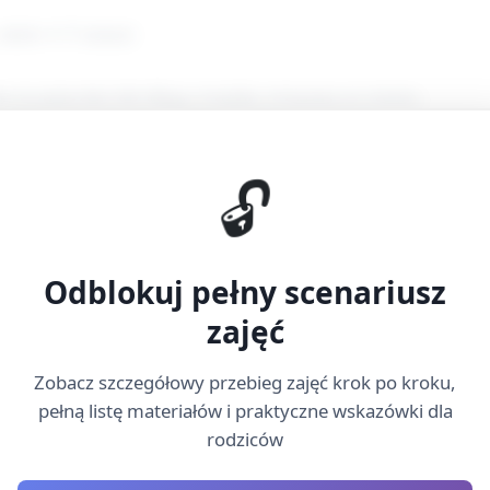
 około 4–5 minut)
ę na patyczku lub długą wstążkę związaną na taśmie.
do naśladowania: machaj w górę, w dół, rysuj ósemki, zakreś
🔓
jedną swoją ulubioną figurę.
Odblokuj pełny scenariusz
jna (około 15 minut razem, po ~7–8 minut na stację)
zajęć
koordynacja równowagi i chodu)
Zobacz szczegółowy przebieg zajęć krok po kroku,
i linię mety oznaczoną taśmą na podłodze.
pełną listę materiałów i praktyczne wskazówki dla
rodziców
erowy kwiat na dużej łyżce lub trzyma go na dłoni i przecho
przeszkód” oznaczonych poduszkami).