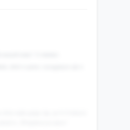
a naszych mam.” (1 minuta).
ok, obrót w prawo, wyciągnięcie rąk w
 dwie małe grupy (np. po 6–8 dzieci).
udział w „Wstążkowym tańcu”.