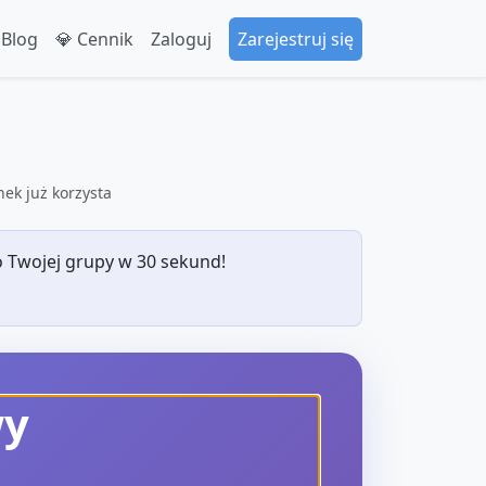
 Blog
💎 Cennik
Zaloguj
Zarejestruj się
ek już korzysta
 Twojej grupy w 30 sekund!
wy