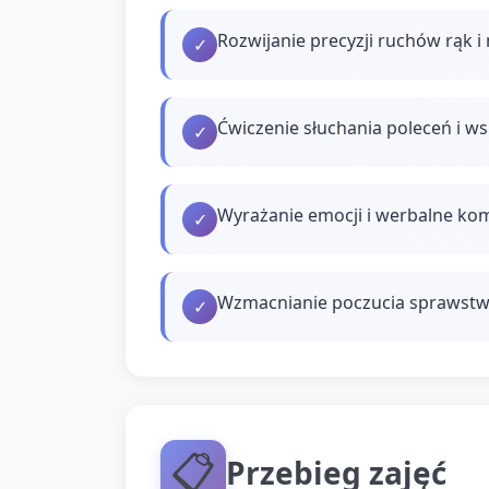
Rozwijanie precyzji ruchów rąk i 
✓
Ćwiczenie słuchania poleceń i ws
✓
Wyrażanie emocji i werbalne k
✓
Wzmacnianie poczucia sprawstwa
✓
📋
Przebieg zajęć