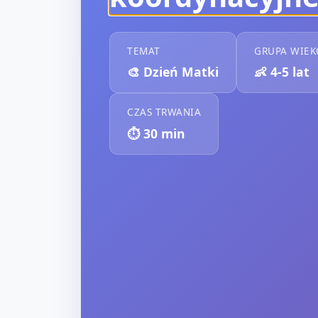
TEMAT
GRUPA WIE
🎨
Dzień Matki
👶
4-5 lat
CZAS TRWANIA
⏱️
30
min