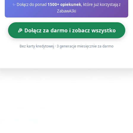
✨ Dołącz do ponad
1500+ opiekunek
, które już korzystają z
ZabawAIki
iecko odkłada kwiat do koszyka „dla mamy” i wraca do grupy
 1–2 przejścia.
🎉 Dołącz za darmo i zobacz wszystko
ój małej motoryki)
Bez karty kredytowej · 3 generacje miesięcznie za darmo
e na pół (małe kartki A5), kredki, kolorowe naklejki, gotowe w
sunek lub naklejają ozdoby na laurce, mogą napisać (opiekun
ut — laurki zostają wysuszone/odłożone do wyschnięcia.
ji A, Grupa 2 na Stacji B.
uje szybka zamiana stacji.