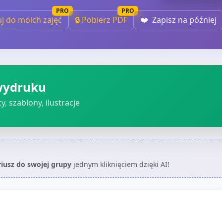
PRO
PRO
uj do moich zajęć
🔒 Pobierz PDF
❤️
Zapisz na później
wydruku
, szablony, ilustracje
riusz do swojej grupy
jednym kliknięciem dzięki AI!