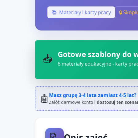
📚
Materiały i karty pracy
🔒 Skopi
Gotowe szablony do 
📥
6
materiały edukacyjne - karty pracy
Masz grupę
3-4 lata
zamiast
4-5 lat
?
🤖
Załóż darmowe konto i
dostosuj ten scena
📝
Opis zajęć