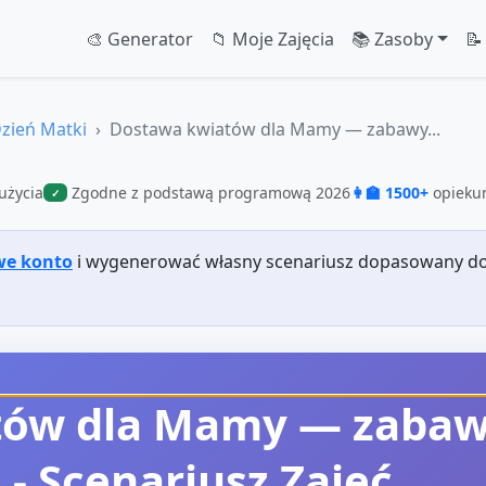
🎨 Generator
📁 Moje Zajęcia
📚 Zasoby
📝
zień Matki
Dostawa kwiatów dla Mamy — zabawy...
użycia
Zgodne z podstawą programową 2026
👩‍🏫 1500+
opiekun
✓
we konto
i wygenerować własny scenariusz dopasowany do
tów dla Mamy — zaba
e
- Scenariusz Zajęć