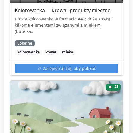
Kolorowanka — krowa i produkty mleczne
Prosta kolorowanka w formacie A4 z dużą krową i
kilkoma elementami związanymi z mlekiem
(butelka...
Coloring
kolorowanka
krowa
mleko
🎉
Zarejestruj się, aby pobrać
AI