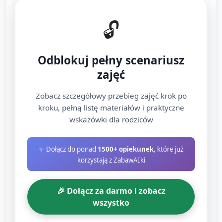
praktyczna (ok. 35 minut)
🔓
Etap 1: Przygotowanie tła (ok. 5–7 min)
Dzieci wybierają kartkę (np. niebieską lub
Odblokuj pełny scenariusz
zieloną) jako tło krajobrazu.
zajęć
Nakładają klej i przyklejają pocięte kawałki
Zobacz szczegółowy przebieg zajęć krok po
białego papieru, watę lub białe paski tworząc
kroku, pełną listę materiałów i praktyczne
„mleczny” strumień, chmurę lub pole.
wskazówki dla rodziców
Etap 2: Tworzenie krowy (ok. 15–20 min)
✨ Dołącz do ponad
1500+ opiekunek
, które już
Opcja 1 — krowa z odcisków palców:
korzystają z ZabawAIki
Dziecko robi odciski palców czarną
farbą na białej/kontrastowej kartce,
🎉 Dołącz za darmo i zobacz
tworząc łatki krowy.
wszystko
Po wyschnięciu dorysowuje