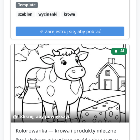
Template
szablon
wycinanki
krowa
🎉
Zarejestruj się, aby pobrać
AI
Kliknij, aby powiększyć
Kolorowanka — krowa i produkty mleczne
Prosta kolorowanka w formacie A4 z dużą krową i