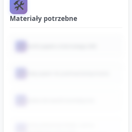
🛠️
Materiały potrzebne
📦
kartki papieru kolorowego (A4)
📦
biały papier do podrwania/wycinania
📦
watka lub waciki kosmetyczne
farby plakatowe (biała, czarna,
📦