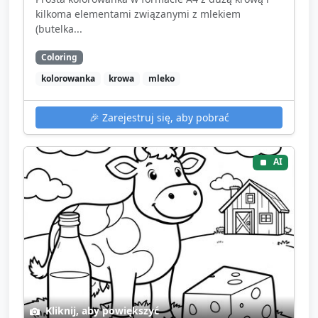
kilkoma elementami związanymi z mlekiem
(butelka...
Coloring
kolorowanka
krowa
mleko
🎉
Zarejestruj się, aby pobrać
AI
Kliknij, aby powiększyć