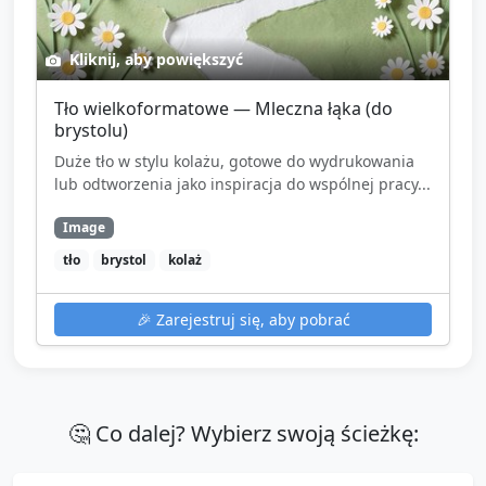
Kliknij, aby powiększyć
Tło wielkoformatowe — Mleczna łąka (do
brystolu)
Duże tło w stylu kolażu, gotowe do wydrukowania
lub odtworzenia jako inspiracja do wspólnej pracy...
Image
tło
brystol
kolaż
🎉
Zarejestruj się, aby pobrać
🤔 Co dalej? Wybierz swoją ścieżkę: