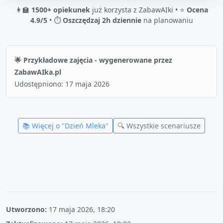
👩‍🏫
1500+ opiekunek
już korzysta z ZabawAIki • ⭐
Ocena
4.9/5
• ⏱️
Oszczędzaj 2h dziennie
na planowaniu
🌟 Przykładowe zajęcia - wygenerowane przez
ZabawAIka.pl
Udostępniono:
17 maja 2026
📚 Więcej o "
Dzień Mleka
"
🔍 Wszystkie scenariusze
Utworzono:
17 maja 2026, 18:20