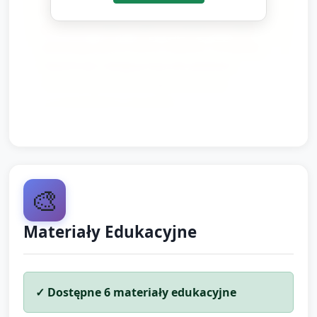
Zachęcamy do rozmów w domu: skąd
pochodzi mleko i jakie produkty z niego
powstają. Jeśli w domu dziecko chciałoby
dokończyć swoją pracę lub pokazać
rodzinie, prosimy o zabranie jej po
przedstawieniu wystawki.
🎨
Materiały Edukacyjne
✓ Dostępne
6
materiały edukacyjne