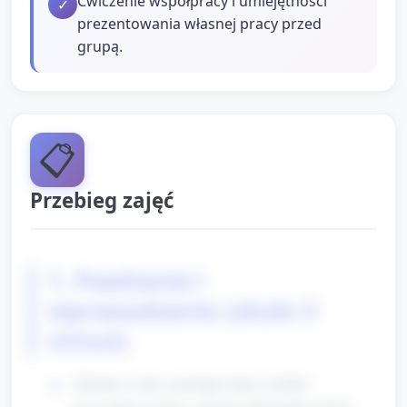
Ćwiczenie współpracy i umiejętności
✓
prezentowania własnej pracy przed
grupą.
📋
Przebieg zajęć
1. Powitanie i
wprowadzenie (około 5
minut)
Zbiórka w kole, powitanie dzieci, krótkie