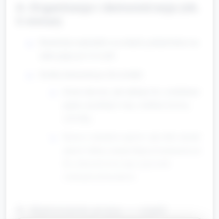
A. Organizacja i demonstracja (ok.
5 minut)
Rozłożenie materiałów na stołach; podział dzieci na
małe grupy po 4–6 osób.
Krótka demonstracja obu technik:
Kolaż mleczny: jak naklejać tło, rozdrabniać
papier, przyklejać watę, ozdabiać krowią
sylwetką.
Krowa z odcisków palców: jak robić odciski
palców farbą (czarną/ białą na kontrastowym
tle), dorysowywać nogi i pyszczek
cienkopisem/mazakiem.
B. Wykonanie pracy — część