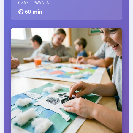
CZAS TRWANIA
⏱️
60
min