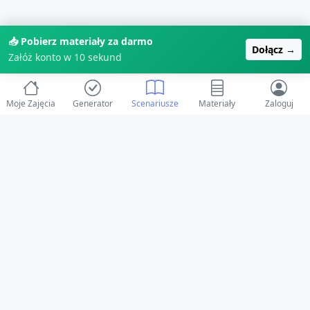
📥 Pobierz materiały za darmo
Dołącz →
Załóż konto w 10 sekund
Moje Zajęcia
Generator
Scenariusze
Materiały
Zaloguj
© 2025 ZabawAIka.pl - Generator zajęć dla żłobka
Stworzone z ❤️ dla opiekunów i dzieci
Obserwuj nas na Facebooku!