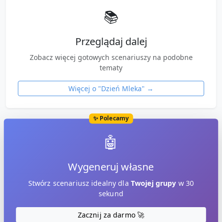
📚
Przeglądaj dalej
Zobacz więcej gotowych scenariuszy na podobne
tematy
Więcej o "
Dzień Mleka
" →
✨ Polecamy
🤖
Wygeneruj własne
Stwórz scenariusz idealny dla
Twojej grupy
w 30
sekund
Zacznij za darmo 🚀