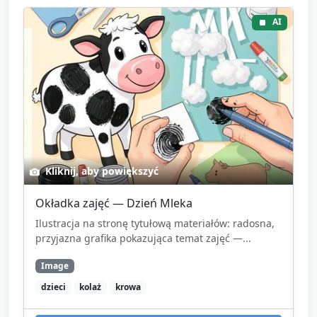
AI
Kliknij, aby powiększyć
Okładka zajęć — Dzień Mleka
Ilustracja na stronę tytułową materiałów: radosna,
przyjazna grafika pokazująca temat zajęć —...
Image
dzieci
kolaż
krowa