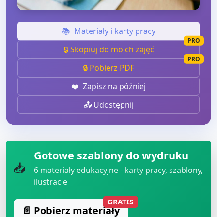
📚
Materiały i karty pracy
PRO
🔒 Skopiuj do moich zajęć
PRO
🔒 Pobierz PDF
❤️
Zapisz na później
📤 Udostępnij
Gotowe szablony do wydruku
📥
6
materiały edukacyjne - karty pracy, szablony,
ilustracje
GRATIS
📄 Pobierz materiały