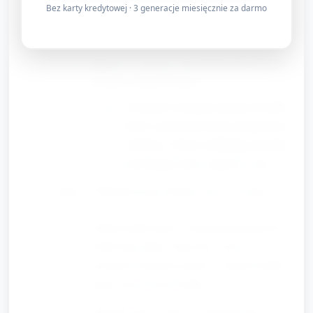
Bez karty kredytowej · 3 generacje miesięcznie za darmo
markerem elementy: głowa, oczy,
nos, nogi, ogon.
Opcja 2 — krowa z wycinanek (dla chętnych
lub jako element kolażu):
Z kartonu wycinamy prostą sylwetkę
krowy (nauczyciel może przygotować
szablony). Dzieci ozdabiają sylwetkę
przyklejając łatki z papieru i waty.
Etap 3: Wykończenie kolażu (ok. 5–8 min)
Umieszczanie krowy na przygotowanym tle,
dodawanie detali: słoneczko, trawa z
pociętych zielonych pasków, etykieta butelki
mleka narysowana kredką.
Opisanie pracy: dzieci wymyślają tytuł