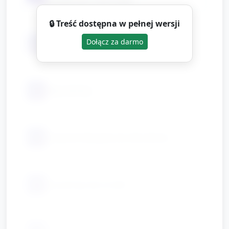
dodatkowo kolorowe)
🔒 Treść dostępna w pełnej wersji
📦
Dołącz za darmo
pędzelki i kubeczki z wodą
📦
klej szkolny
📦
nożyczki (bezpieczne dla dzieci)
📦
mazaki/grube kredki