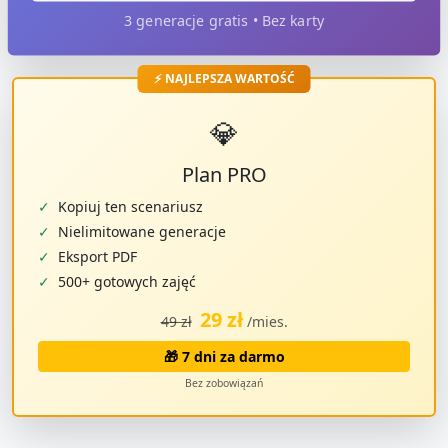
3 generacje gratis • Bez karty
⚡ NAJLEPSZA WARTOŚĆ
💎
Plan PRO
✓
Kopiuj ten scenariusz
✓
Nielimitowane generacje
✓
Eksport PDF
✓
500+ gotowych zajęć
29 zł
49 zł
/mies.
🎁 7 dni za darmo
Bez zobowiązań