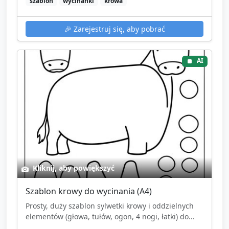
szablon
wycinanki
krowa
🎉
Zarejestruj się, aby pobrać
AI
Kliknij, aby powiększyć
Szablon krowy do wycinania (A4)
Prosty, duży szablon sylwetki krowy i oddzielnych
elementów (głowa, tułów, ogon, 4 nogi, łatki) do...