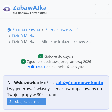
ZabawAIka
dla żłobków i przedszkoli
🏠 Strona główna
Scenariusze zajęć
Dzień Mleka
Dzień Mleka — Mleczne kolaże i krowy z...
Gotowe do użycia
✓
Zgodne z podstawą programową 2026
✓
👩‍🏫 1500+
opiekunek już korzysta
💡
Wskazówka:
Możesz
założyć darmowe konto
i wygenerować własny scenariusz dopasowany do
Twojej grupy w 30 sekund!
Spróbuj za darmo →