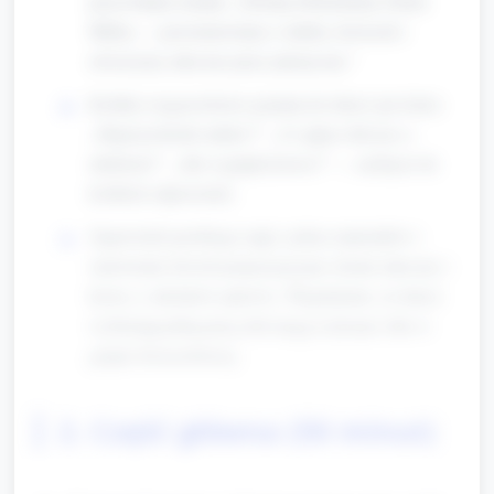
przywołanie tematu: „Dzisiaj obchodzimy Dzień
Mleka — porozmawiamy o mleku, krowach i
stworzymy mleczne prace plastyczne.”
Krótkie rozgrzewkowe pytania do dzieci (po kole):
„Skąd pochodzi mleko?”, „Co pijesz lub jesz z
mlekiem?”, „Jak wygląda krowa?” — zachęcić do
krótkich odpowiedzi.
Zapowiedź przebiegu zajęć: pokaz materiałów i
omówienie dwóch propozycji prac (kolaż mleczny i
krowy z odcisków palców). Wyjaśnienie, że dzieci
wybierają jedną pracę lub mogą wykonać obie w
grupie dwuosobowej.
2. Część główna (50 minut)