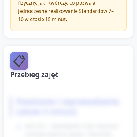
fizyczny, jak i twórczy, co pozwala
jednoczesne realizowanie Standardów 7–
10 w czasie 15 minut.
📋
Przebieg zajęć
Powitanie i wprowadzenie
(około 5 minut)
0:00–0:30 — Zgromadzenie w kole. Nauczyciel
wita każde dziecko po imieniu: "Dzień dobry,