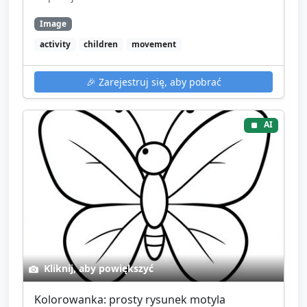
Image
activity
children
movement
🎉
Zarejestruj się, aby pobrać
AI
Kliknij, aby powiększyć
Kolorowanka: prosty rysunek motyla