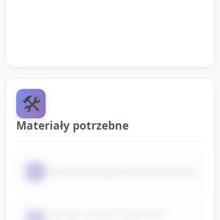
13:30–15:00 — Pożegnanie: rozdanie małej
naklejki-motylka jako pamiątki i krótkie info dla
rodziców przy odbiorze (co robiły dzieci).
🛠️
Materiały potrzebne
📦
obrazek lub zabawka motyla (kapustnik)
kolorowe chusteczki lub kawałki
📦