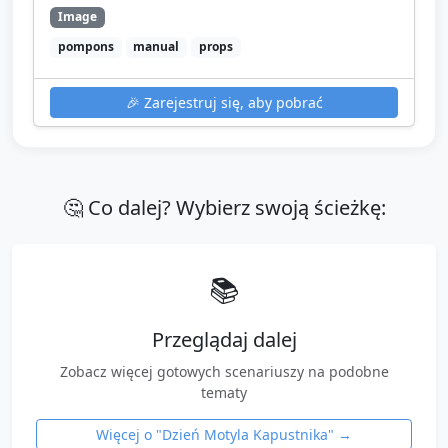
Image
pompons
manual
props
🎉
Zarejestruj się, aby pobrać
🤔 Co dalej? Wybierz swoją ścieżkę:
📚
Przeglądaj dalej
Zobacz więcej gotowych scenariuszy na podobne
tematy
Więcej o "
Dzień Motyla Kapustnika
" →