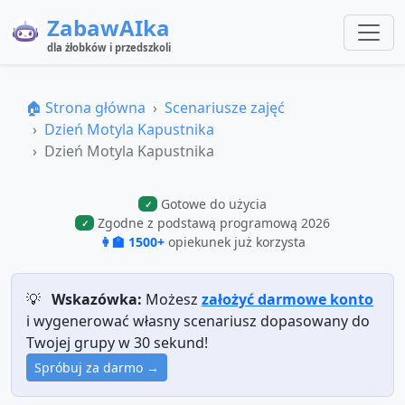
ZabawAIka
dla żłobków i przedszkoli
🏠 Strona główna
Scenariusze zajęć
Dzień Motyla Kapustnika
Dzień Motyla Kapustnika
Gotowe do użycia
✓
Zgodne z podstawą programową 2026
✓
👩‍🏫 1500+
opiekunek już korzysta
💡
Wskazówka:
Możesz
założyć darmowe konto
i wygenerować własny scenariusz dopasowany do
Twojej grupy w 30 sekund!
Spróbuj za darmo →