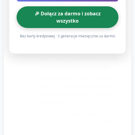
minuty):
🎉 Dołącz za darmo i zobacz
Na podłodze rozłóż 4–6 kolorowych
wszystko
kółek/krążków (kwiatów). Zadanie: na hasło
"lądujemy" każde dziecko staje na jednym
Bez karty kredytowej · 3 generacje miesięcznie za darmo
krążku. Jeśli ma miejsce więcej dzieci niż
krążków, daj sygnał "szukamy wolnego
kwiatu" i zachęcaj do dzielenia przestrzeni
(stanie obok siebie na jednym krążku).
Zmieniaj polecenia: "Stań na czerwonym
kwiatku", "Stań na kwiatku obok kolegi" —
proste polecenia wspierające orientację
przestrzenną.
10:00–10:30 — Proste zadanie manualne
"Przenosimy pyłek" (30 sekund) — demonstracja:
Pokaż, jak chwycić mały pompon palcami