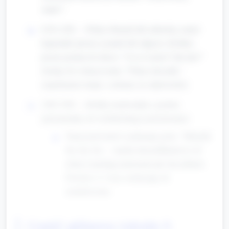
Aniu!".
0:30–2:00 — Pokaż obrazek lub zabawkę: motyl
kapustnik (prosty rysunek lub zdjęcie). Krótkie,
proste pytania do dzieci: "Czy to motyl? Jak lata?"
Zachęć do wskazywania: "Pokaż skrzydła."
(uspokojone tempo, czekamy na odpowiedzi)
2:00–5:00 — Krótka rymowanka z gestem
(powtarzalna, do wielokrotnego powtórzenia):
Nauczyciel mówi i pokazuje gesty: "Motylek
fru, fru, fru — macha skrzydełkami tu i tu"
(dzieci machają ramionami jak skrzydłami).
Powtórz 2–3 razy zachęcając do
naśladowania.
Część główna (około 5