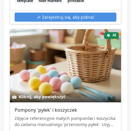
template
floor markers
printable
🎉
Zarejestruj się, aby pobrać
AI
Kliknij, aby powiększyć
Pompony 'pyłek' i koszyczek
Zdjęcie referencyjne małych pomponów i koszyczka
do zadania manualnego 'przenosimy pyłek'. Użyj...