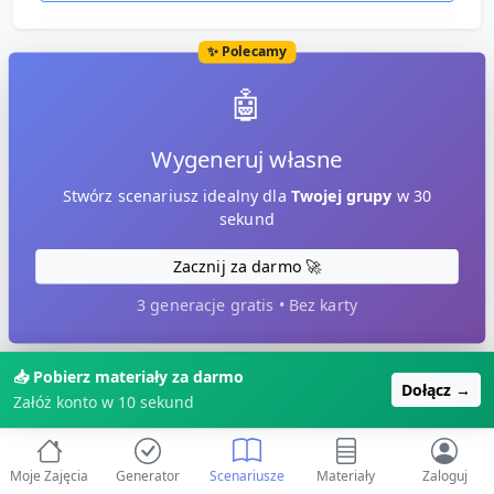
✨ Polecamy
🤖
Wygeneruj własne
Stwórz scenariusz idealny dla
Twojej grupy
w 30
sekund
Zacznij za darmo 🚀
3 generacje gratis • Bez karty
⚡ NAJLEPSZA WARTOŚĆ
📥 Pobierz materiały za darmo
Dołącz →
Załóż konto w 10 sekund
💎
Plan PRO
Moje Zajęcia
Generator
Scenariusze
Materiały
Zaloguj