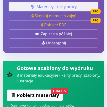
📚
Materiały i karty pracy
PRO
🔒 Skopiuj do moich zajęć
PRO
🔒 Pobierz PDF
❤️
Zapisz na później
📤 Udostępnij
Gotowe szablony do wydruku
📥
8
materiały edukacyjne - karty pracy, szablony,
ilustracje
GRATIS
📄 Pobierz materiały
✓ Darmowe konto = dostęp do materiałów