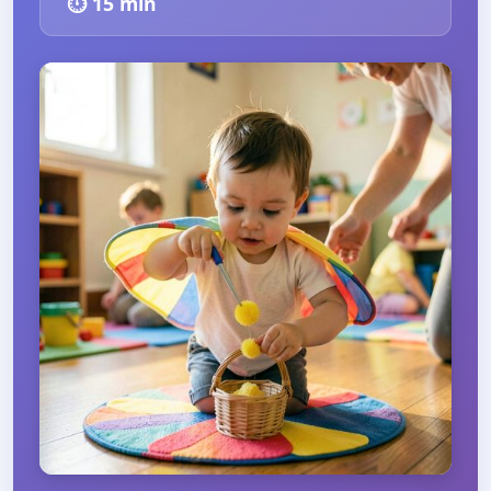
⏱️
15
min