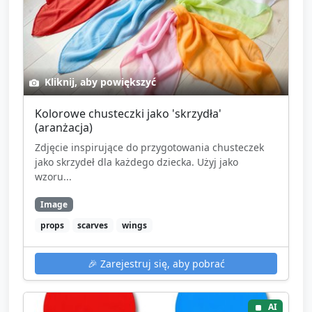
Kliknij, aby powiększyć
Kolorowe chusteczki jako 'skrzydła'
(aranżacja)
Zdjęcie inspirujące do przygotowania chusteczek
jako skrzydeł dla każdego dziecka. Użyj jako
wzoru...
Image
props
scarves
wings
🎉
Zarejestruj się, aby pobrać
AI