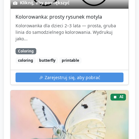
Kliknij, aby powiększyć
Kolorowanka: prosty rysunek motyla
Kolorowanka dla dzieci 2–3 lata — prosta, gruba
linia do samodzielnego kolorowania. Wydrukuj
jako...
Coloring
coloring
butterfly
printable
🎉
Zarejestruj się, aby pobrać
AI