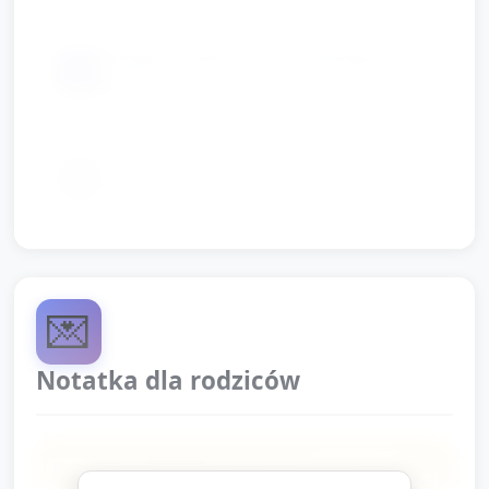
naklejki-motylki (po 1 dla każdego
📦
dziecka)
krótka muzyka (nuta do lotu) lub
📦
nagranie kołysanki
💌
Notatka dla rodziców
Dzisiaj dzieci poznały motyla kapustnika: