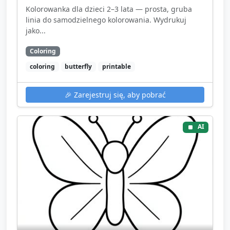
Kolorowanka dla dzieci 2–3 lata — prosta, gruba
linia do samodzielnego kolorowania. Wydrukuj
jako...
Coloring
coloring
butterfly
printable
🎉
Zarejestruj się, aby pobrać
AI