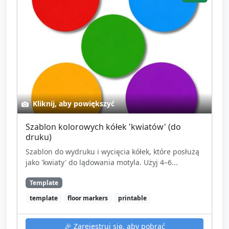
Kliknij, aby powiększyć
Szablon kolorowych kółek 'kwiatów' (do
druku)
Szablon do wydruku i wycięcia kółek, które posłużą
jako 'kwiaty' do lądowania motyla. Użyj 4–6...
Template
template
floor markers
printable
🎉
Zarejestruj się, aby pobrać