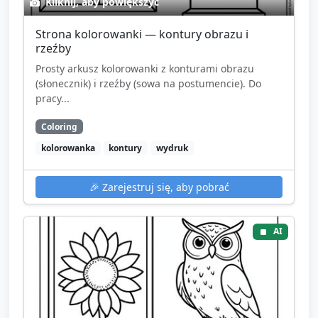
Kliknij, aby powiększyć
Strona kolorowanki — kontury obrazu i
rzeźby
Prosty arkusz kolorowanki z konturami obrazu
(słonecznik) i rzeźby (sowa na postumencie). Do
pracy...
Coloring
kolorowanka
kontury
wydruk
🎉
Zarejestruj się, aby pobrać
AI