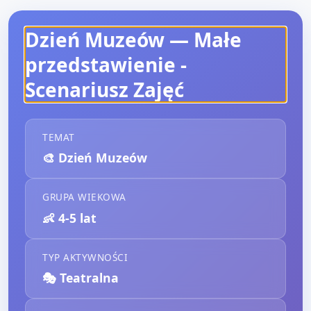
Dzień Muzeów — Małe
przedstawienie
-
Scenariusz Zajęć
TEMAT
🎨
Dzień Muzeów
GRUPA WIEKOWA
👶
4-5 lat
TYP AKTYWNOŚCI
🎭
Teatralna