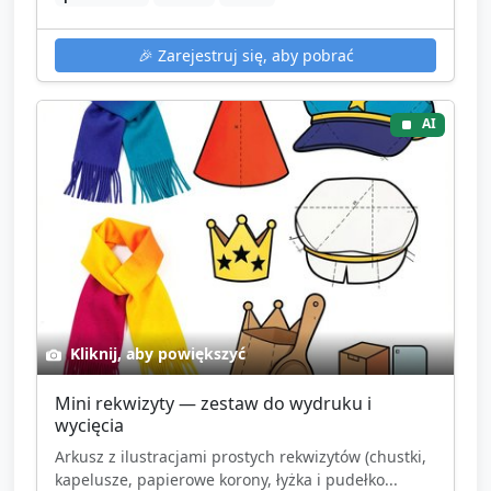
🎉
Zarejestruj się, aby pobrać
AI
Kliknij, aby powiększyć
Mini rekwizyty — zestaw do wydruku i
wycięcia
Arkusz z ilustracjami prostych rekwizytów (chustki,
kapelusze, papierowe korony, łyżka i pudełko...