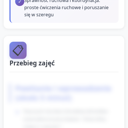
Sprawność ruchowa i koordynacja:
✓
proste ćwiczenia ruchowe i poruszanie
się w szeregu
📋
Przebieg zajęć
Powitanie i wprowadzenie
(około 5 minut)
Nauczyciel wita dzieci dzwonkiem lub krótkim
rymowankowym przywitaniem: "Dzień dobry,
witajcie w muzeum!".