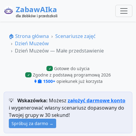
ZabawAIka
dla żłobków i przedszkoli
🏠 Strona główna
Scenariusze zajęć
Dzień Muzeów
Dzień Muzeów — Małe przedstawienie
Gotowe do użycia
✓
Zgodne z podstawą programową 2026
✓
👩‍🏫 1500+
opiekunek już korzysta
💡
Wskazówka:
Możesz
założyć darmowe konto
i wygenerować własny scenariusz dopasowany do
Twojej grupy w 30 sekund!
Spróbuj za darmo →