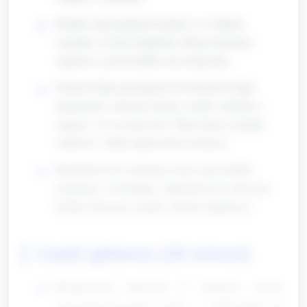
Krótkie wprowadzenie tematu (1–2 zdania):
wyjaśnić, że dziś urządzimy własne muzeum i
zagramy w przewodnika oraz eksponaty.
Pokazać kilka przykładowych obrazków/zdjęć
eksponatów (obrazek obrazu, rzeźby, zabytku) i
zapytać: "Co to może być? Jakie kolory, kształty
widzicie?" (kilka odpowiedzi od dzieci).
Rozdzielić role i elementy sceny: przewodnik,
eksponaty, zwiedzający. Zaproponować dzieciom
krótkie rekwizyty (ramki, chustki, kapelusze).
Część główna (20 minut)
Rozgrzewka aktorska (3 minuty): proste
ćwiczenia na głos i ruch — "zrób minę" na