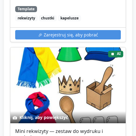
Template
rekwizyty
chustki
kapelusze
🎉
Zarejestruj się, aby pobrać
AI
Kliknij, aby powiększyć
Mini rekwizyty — zestaw do wydruku i