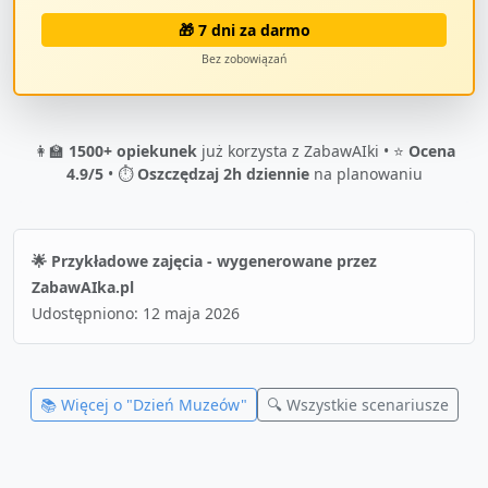
🎁 7 dni za darmo
Bez zobowiązań
👩‍🏫
1500+ opiekunek
już korzysta z ZabawAIki • ⭐
Ocena
4.9/5
• ⏱️
Oszczędzaj 2h dziennie
na planowaniu
🌟 Przykładowe zajęcia - wygenerowane przez
ZabawAIka.pl
Udostępniono:
12 maja 2026
📚 Więcej o "
Dzień Muzeów
"
🔍 Wszystkie scenariusze