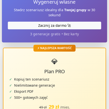
Wygeneruj własne
Stwórz scenariusz idealny dla
Twojej grupy
w 30
sekund
Zacznij za darmo 🚀
3 generacje gratis • Bez karty
⚡ NAJLEPSZA WARTOŚĆ
💎
Plan PRO
✓
Kopiuj ten scenariusz
✓
Nielimitowane generacje
✓
Eksport PDF
✓
500+ gotowych zajęć
29 zł
49 zł
/mies.