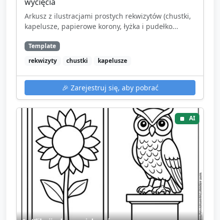
wycięcia
Arkusz z ilustracjami prostych rekwizytów (chustki,
kapelusze, papierowe korony, łyżka i pudełko...
Template
rekwizyty
chustki
kapelusze
🎉
Zarejestruj się, aby pobrać
AI