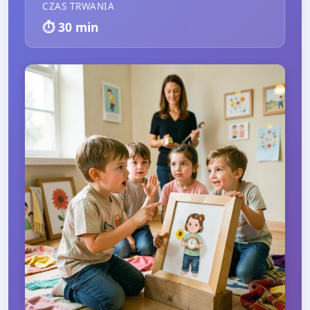
CZAS TRWANIA
⏱️
30
min