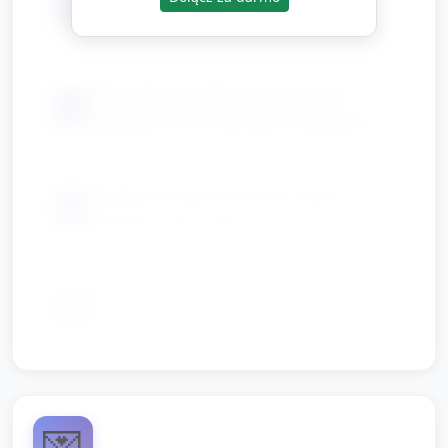
📦
nakryć głowy do ról
dzwonek lub mały instrument do
📦
sygnałów (może być łyżka i pudełko)
podkład muzyczny (krótka, lekka
📦
melodia) opcjonalnie
poduszki/kocyki do wyznaczenia sal
📦
muzealnych
💌