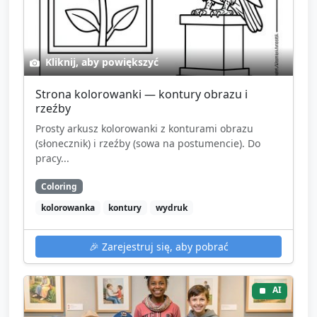
Kliknij, aby powiększyć
Strona kolorowanki — kontury obrazu i
rzeźby
Prosty arkusz kolorowanki z konturami obrazu
(słonecznik) i rzeźby (sowa na postumencie). Do
pracy...
Coloring
kolorowanka
kontury
wydruk
🎉
Zarejestruj się, aby pobrać
AI