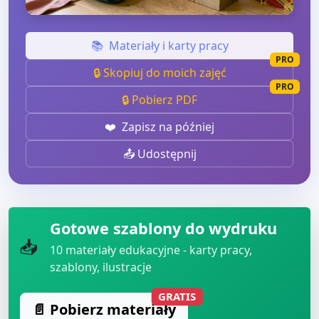
📚
Materiały i karty pracy
PRO
🔒 Skopiuj do moich zajęć
PRO
🔒 Pobierz PDF
❤️
Zapisz na później
📤 Udostępnij
Gotowe szablony do wydruku
📥
10
materiały edukacyjne - karty pracy,
szablony, ilustracje
GRATIS
📄 Pobierz materiały