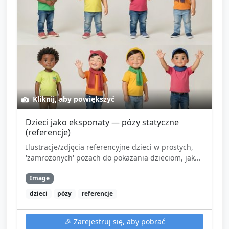
Kliknij, aby powiększyć
Dzieci jako eksponaty — pózy statyczne
(referencje)
Ilustracje/zdjęcia referencyjne dzieci w prostych,
'zamrożonych' pozach do pokazania dzieciom, jak...
Image
dzieci
pózy
referencje
🎉
Zarejestruj się, aby pobrać