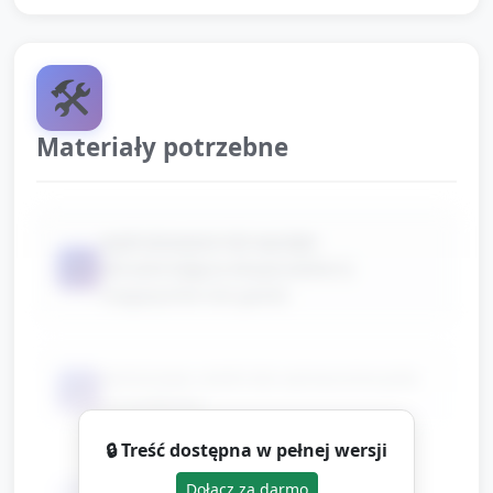
🛠️
Materiały potrzebne
wydrukowane lub wycięte
📦
obrazki/zdjęcia eksponatów (z
magazynów lub gazet)
kartonowe ramki lub zaznaczone pola
📦
na podłodze
🔒 Treść dostępna w pełnej wersji
kilka chustek, kapeluszy, prostych
Dołącz za darmo