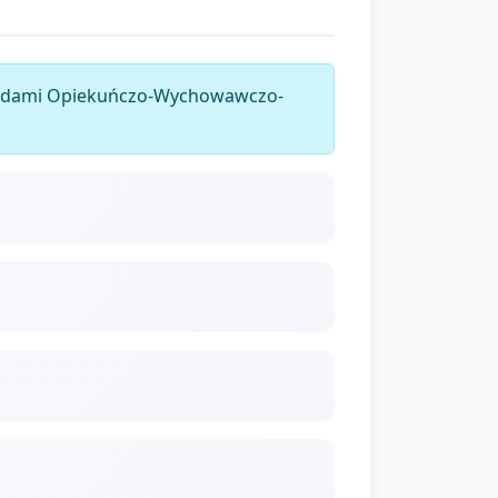
dardami Opiekuńczo-Wychowawczo-