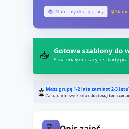
📚
Materiały i karty pracy
🔒 Skopi
Gotowe szablony do 
📥
9
materiały edukacyjne - karty pracy
Masz grupę
1-2 lata
zamiast
2-3 lata
🤖
Załóż darmowe konto i
dostosuj ten scena
📝
Opis zajęć