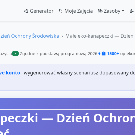
🎨 Generator
📁 Moje Zajęcia
📚 Zasoby
📝
zień Ochrony Środowiska
Małe eko‑kanapeczki — Dzień 
użycia
Zgodne z podstawą programową 2026
👩‍🏫 1500+
opiekun
✓
we konto
i wygenerować własny scenariusz dopasowany do
peczki — Dzień Ochro
ęć