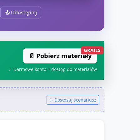
📤 Udostępnij
GRATIS
📄 Pobierz materiały
✓ Darmowe konto = dostęp do materiałów
✨ Dostosuj scenariusz