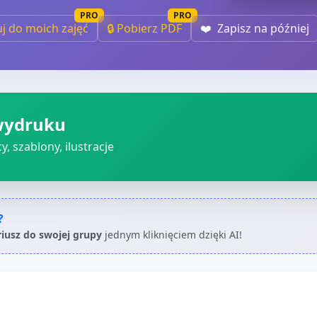
PRO
PRO
uj do moich zajęć
🔒 Pobierz PDF
❤️
Zapisz na później
wydruku
, szablony, ilustracje
?
riusz do swojej grupy
jednym kliknięciem dzięki AI!