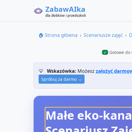
ZabawAIka
dla żłobków i przedszkoli
🏠 Strona główna
Scenariusze zajęć
D
Gotowe do 
✓
💡
Wskazówka:
Możesz
założyć darmo
Spróbuj za darmo →
Małe eko‑kana
Scenariusz Zaj