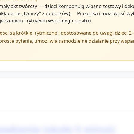
ały akt twórczy — dzieci komponują własne zestawy i dek
układanie „twarzy” z dodatków). - Piosenka i możliwość 
jedzeniem i rytuałem wspólnego posiłku.
ci są krótkie, rytmiczne i dostosowane do uwagi dzieci 2–
proste pytania, umożliwia samodzielne działanie przy wspar
wadzenie (około 5 minut)