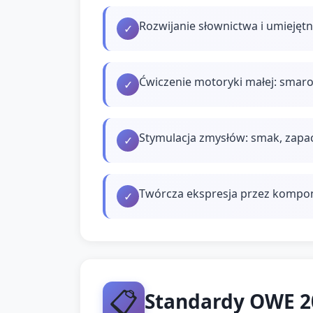
Rozwijanie słownictwa i umiejęt
✓
Ćwiczenie motoryki małej: smaro
✓
Stymulacja zmysłów: smak, zapach
✓
Twórcza ekspresja przez kompon
✓
📋
Standardy OWE 