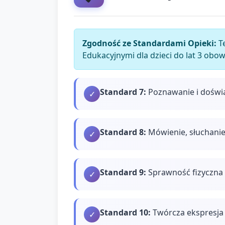
Zgodność ze Standardami Opieki:
Te
Edukacyjnymi dla dzieci do lat 3 obo
Standard
7
:
Poznawanie i doświ
✓
Standard
8
:
Mówienie, słuchanie
✓
Standard
9
:
Sprawność fizyczna 
✓
Standard
10
:
Twórcza ekspresja 
✓