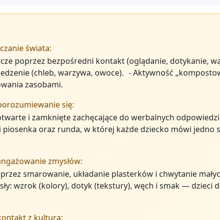
zanie świata:
cze poprzez bezpośredni kontakt (oglądanie, dotykanie, w
jedzenie (chleb, warzywa, owoce). - Aktywność „komposto
owania zasobami.
porozumiewanie się:
otwarte i zamknięte zachęcające do werbalnych odpowiedzi
 piosenka oraz runda, w której każde dziecko mówi jedno s
 angażowanie zmysłów:
przez smarowanie, układanie plasterków i chwytanie małyc
sły: wzrok (kolory), dotyk (tekstury), węch i smak — dzieci
ontakt z kulturą: