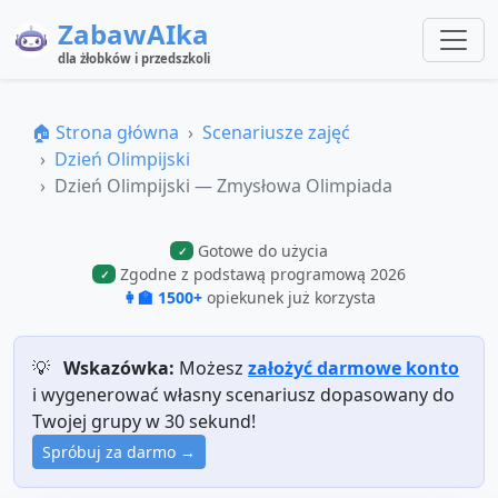
ZabawAIka
dla żłobków i przedszkoli
🏠 Strona główna
Scenariusze zajęć
Dzień Olimpijski
Dzień Olimpijski — Zmysłowa Olimpiada
Gotowe do użycia
✓
Zgodne z podstawą programową 2026
✓
👩‍🏫 1500+
opiekunek już korzysta
💡
Wskazówka:
Możesz
założyć darmowe konto
i wygenerować własny scenariusz dopasowany do
Twojej grupy w 30 sekund!
Spróbuj za darmo →