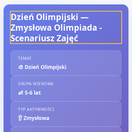
Dzień Olimpijski —
Zmysłowa Olimpiada
-
Scenariusz Zajęć
TEMAT
🎨
Dzień Olimpijski
GRUPA WIEKOWA
👶
5-6 lat
TYP AKTYWNOŚCI
👂
Zmysłowa