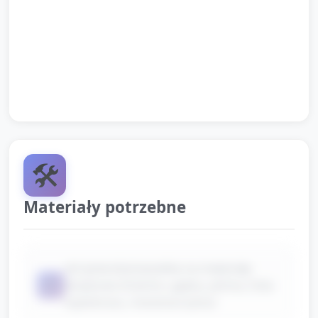
machanie wstążkami.
Pożegnanie i informacja dla dzieci, co będzie
następne (kilka słów zachęty do opowiedzenia
rodzicom).
🛠️
Materiały potrzebne
skrzyneczka/saszetka na materiały
📦
dotykowe (futerko, gąbka, piórka, folia
bąbelkowa, metalowa łyżka)