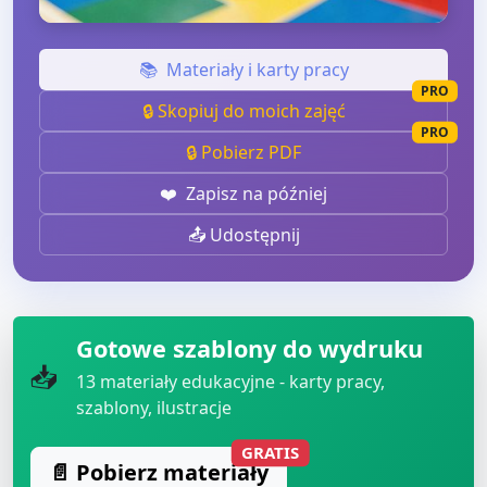
📚
Materiały i karty pracy
PRO
🔒 Skopiuj do moich zajęć
PRO
🔒 Pobierz PDF
❤️
Zapisz na później
📤 Udostępnij
Gotowe szablony do wydruku
📥
13
materiały edukacyjne - karty pracy,
szablony, ilustracje
GRATIS
📄 Pobierz materiały