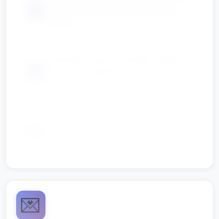
📦
sensoryczne, kartonowe fakturowe
kształty
kartonowe krążki na medale, kawałki
📦
tkanin, folia bąbelkowa, cekiny, farby
palcowe, sznurki
taśma klejąca, nożyczki dla opiekuna,
📦
koszyki/pojemniki do segregacji
materiałów
💌