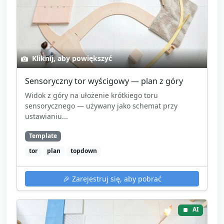
Kliknij, aby powiększyć
Sensoryczny tor wyścigowy — plan z góry
Widok z góry na ułożenie krótkiego toru
sensorycznego — używany jako schemat przy
ustawianiu...
Template
tor
plan
topdown
🎉
Zarejestruj się, aby pobrać
AI