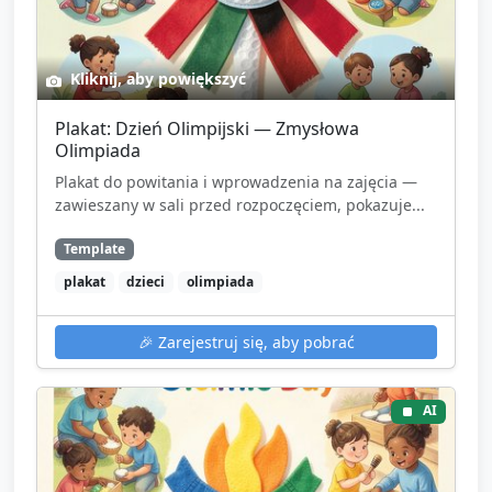
Kliknij, aby powiększyć
Plakat: Dzień Olimpijski — Zmysłowa
Olimpiada
Plakat do powitania i wprowadzenia na zajęcia —
zawieszany w sali przed rozpoczęciem, pokazuje...
Template
plakat
dzieci
olimpiada
🎉
Zarejestruj się, aby pobrać
AI