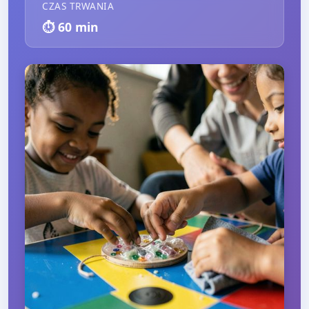
CZAS TRWANIA
⏱️
60
min