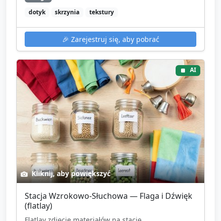
dotyk
skrzynia
tekstury
🎉
Zarejestruj się, aby pobrać
AI
Kliknij, aby powiększyć
Stacja Wzrokowo‑Słuchowa — Flaga i Dźwięk
(flatlay)
Flatlay zdjęcie materiałów na stację