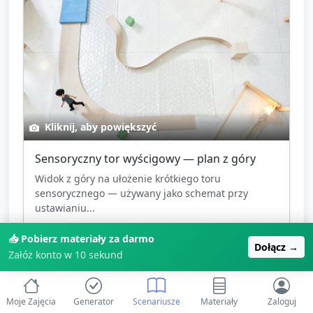
Kliknij, aby powiększyć
Sensoryczny tor wyścigowy — plan z góry
Widok z góry na ułożenie krótkiego toru
sensorycznego — używany jako schemat przy
ustawianiu...
Template
📥 Pobierz materiały za darmo
Dołącz →
Załóż konto w 10 sekund
tor
plan
topdown
🎉
Zarejestruj się, aby pobrać
Moje Zajęcia
Generator
Scenariusze
Materiały
Zaloguj