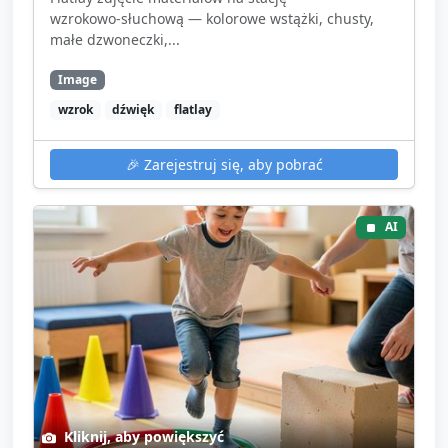
wzrokowo‑słuchową — kolorowe wstążki, chusty,
małe dzwoneczki,...
Image
wzrok
dźwięk
flatlay
🎉
Zarejestruj się, aby pobrać
AI
Kliknij, aby powiększyć