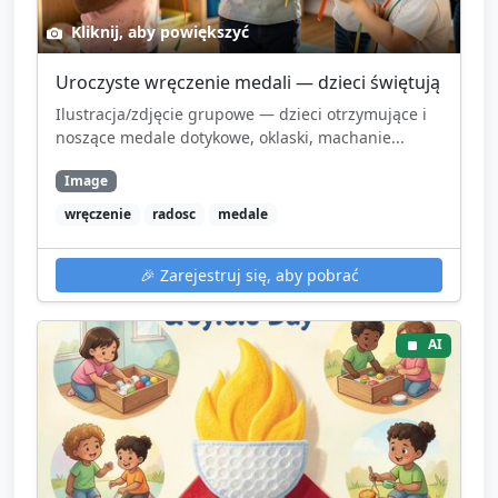
Kliknij, aby powiększyć
Uroczyste wręczenie medali — dzieci świętują
Ilustracja/zdjęcie grupowe — dzieci otrzymujące i
noszące medale dotykowe, oklaski, machanie...
Image
wręczenie
radosc
medale
🎉
Zarejestruj się, aby pobrać
AI