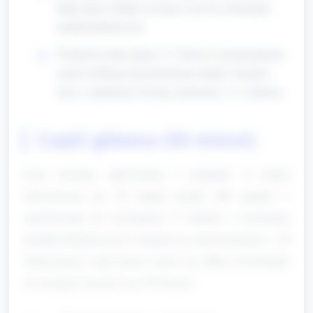
będą stacje, krótkie wyścigi i czas na wykonanie
medali dotykowych.
Podział na małe grupy (3–5 dzieci) i przypomnienie
zasad szybkiego przechodzenia między stacjami
(ktoś z opiekunów kieruje zmianami). (1–2 minuty)
Część główna (50 minut)
Czas trwania aktywności i podział: 4 stacje
sensoryczne po 10 minut każda (40 minut) +
sensoryczny tor wyścigowy (7 minut) + tworzenie
medali dotykowych (3 minuty na wprowadzenie + 10
minut pracy, część pracy może się odbyć równolegle
ze stacjami, łączny czas 50 minut).