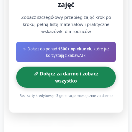
zajęć
zgadywanki dźwiękowe.
Zobacz szczegółowy przebieg zajęć krok po
Stacja 3: Percepcja ruchu i równowagi "Bieg po
kroku, pełną listę materiałów i praktyczne
podium" (10 minut)
wskazówki dla rodziców
Materiały: małe pachołki, hula‑hop, linia/naklejka na
✨ Dołącz do ponad
1500+ opiekunek
, które już
podłodze do chodzenia po wąskiej linii, miękka
korzystają z ZabawAIki
pianka do przeskoku.
Zadanie: przejście po linii, skok przez hula‑hop,
🎉 Dołącz za darmo i zobacz
ominięcie pachołka — każdy wykonuje trasę,
wszystko
liczymy "meta" jak na zawodach.
Bez karty kredytowej · 3 generacje miesięcznie za darmo
Rozwój motoryki dużej i poczucia równowagi.
Stacja 4: Sensoryczny Masaż i Rozpoznawanie
"Torch Touch" (10 minut)