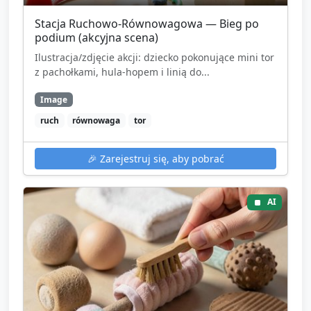
Stacja Ruchowo‑Równowagowa — Bieg po
podium (akcyjna scena)
Ilustracja/zdjęcie akcji: dziecko pokonujące mini tor
z pachołkami, hula‑hopem i linią do...
Image
ruch
równowaga
tor
🎉
Zarejestruj się, aby pobrać
AI