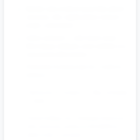
Materiały: małe szczotki do masażu dłoni, piłeczki
sensoryczne, rolki z miękkiej tkaniny, kartonowe
kształty o różnej fakturze.
Zadanie: partnerstwo — jedno dziecko masuje
dłonie drugiego (delikatnie), potem zamknięte oczy i
rozpoznawanie faktur kartonów.
Wzmacnianie koordynacji ręka‑oko i wrażliwości
dotykowej.
Sensoryczny tor wyścigowy — "Bieg z pochodnią"
(7 minut)
Ułożenie krótkiego toru z elementami dotykowymi
(mata sensoryczna, przejście po folii bąbelkowej,
miękka kostka do przeskoku).