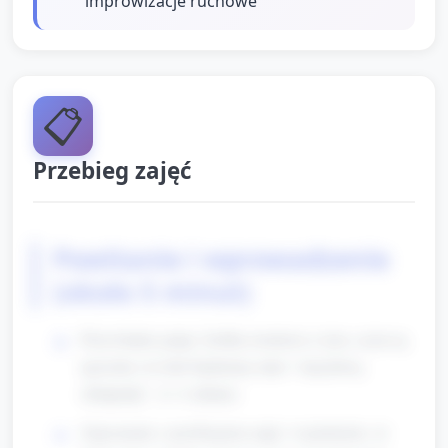
improwizacje ruchowe
📋
Przebieg zajęć
Powitanie i wprowadzenie
(około 5 minut)
Przywitanie grupy: krótka rozmowa o tym, czym są
igrzyska i że dziś będziemy mieć "zmysłową
olimpiadę". (1–2 zdania)
Zapoznanie z przebiegiem zajęć: wyjaśnienie, że