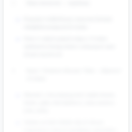
Stacje sensoryczne — organizacja
Przygotuj 4 stoliki/obszary oznaczone kolorami
olimpijskim pasującymi do tematu.
Dzieci w małych grupach rotują co 10 minut;
opiekunowie kierują ruchem i zachęcają do opisu
doznań zmysłowych.
Stacja 1: Dotykowa Skrzynia "Tokio — Rękawice"
(10 minut)
Materiały w skrzyni/paragonach: miękka tkanina,
futerko, gąbka, folia bąbelkowa, zimna metalowa
łyżka, piórka.
Zadanie: po kolei wkładać rękę do skrzyni,
rozpoznawać i nazywać przedmioty, opowiedzieć,