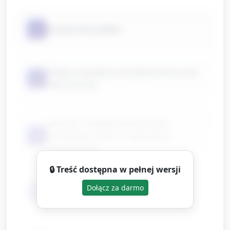
📦
koszyk lub pudełko
miękka zabawka w kształcie słońca lub
📦
żółty pluszak
kilka liści, kwiatek (sztuczny lub
📦
prawdziwy), piórko, mały kamyk
(opcjonalnie)
🔒 Treść dostępna w pełnej wersji
Dołącz za darmo
📦
małe lusterko ręczne