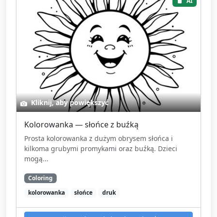
AI
Kliknij, aby powiększyć
Kolorowanka — słońce z buźką
Prosta kolorowanka z dużym obrysem słońca i
kilkoma grubymi promykami oraz buźką. Dzieci
mogą...
Coloring
kolorowanka
słońce
druk