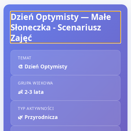
Dzień Optymisty — Małe
Słoneczka
- Scenariusz
Zajęć
TEMAT
🎨
Dzień Optymisty
GRUPA WIEKOWA
👶
2-3 lata
TYP AKTYWNOŚCI
🌿
Przyrodnicza