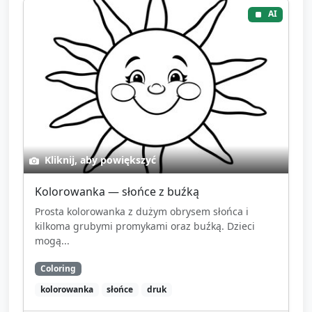
AI
Kliknij, aby powiększyć
Kolorowanka — słońce z buźką
Prosta kolorowanka z dużym obrysem słońca i
kilkoma grubymi promykami oraz buźką. Dzieci
mogą...
Coloring
kolorowanka
słońce
druk