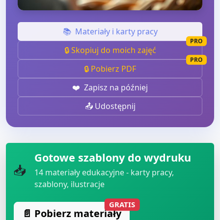
📚
Materiały i karty pracy
PRO
🔒 Skopiuj do moich zajęć
PRO
🔒 Pobierz PDF
❤️
Zapisz na później
📤 Udostępnij
Gotowe szablony do wydruku
📥
14
materiały edukacyjne - karty pracy,
szablony, ilustracje
GRATIS
📄 Pobierz materiały