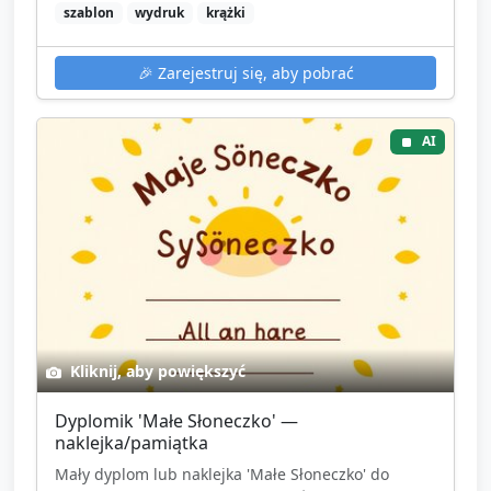
szablon
wydruk
krążki
🎉
Zarejestruj się, aby pobrać
AI
Kliknij, aby powiększyć
Dyplomik 'Małe Słoneczko' —
naklejka/pamiątka
Mały dyplom lub naklejka 'Małe Słoneczko' do