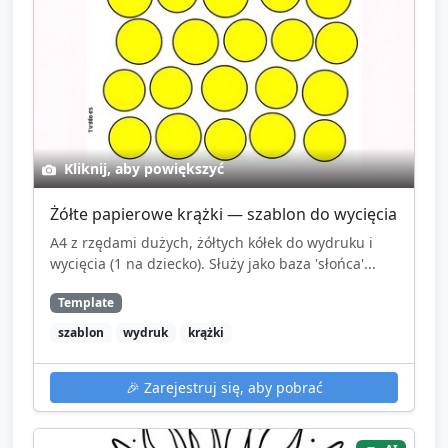
Kliknij, aby powiększyć
Żółte papierowe krążki — szablon do wycięcia
A4 z rzędami dużych, żółtych kółek do wydruku i
wycięcia (1 na dziecko). Służy jako baza 'słońca'...
Template
szablon
wydruk
krążki
🎉
Zarejestruj się, aby pobrać