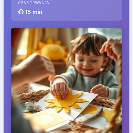
CZAS TRWANIA
⏱️
15
min