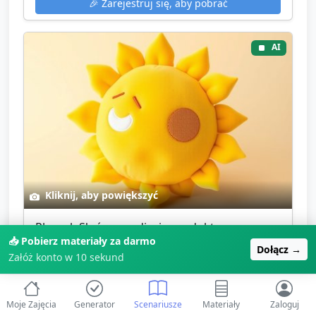
🎉
Zarejestruj się, aby pobrać
AI
Kliknij, aby powiększyć
Pluszak Słońce — zdjęcie produktu
📥 Pobierz materiały za darmo
Zdjęcie pojedynczego miękkiego pluszaka w
Dołącz →
Załóż konto w 10 sekund
kształcie słońca. Służy jako wzór przy zakupie lub...
Image
Moje Zajęcia
Generator
Scenariusze
Materiały
Zaloguj
pluszak
słońce
produkt