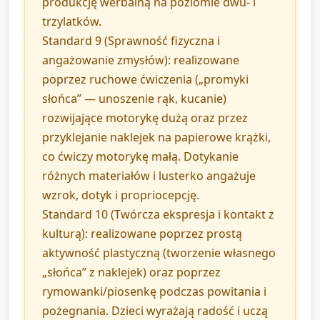
produkcję werbalną na poziomie dwu- i
trzylatków.
Standard 9 (Sprawność fizyczna i
angażowanie zmysłów): realizowane
poprzez ruchowe ćwiczenia („promyki
słońca” — unoszenie rąk, kucanie)
rozwijające motorykę dużą oraz przez
przyklejanie naklejek na papierowe krążki,
co ćwiczy motorykę małą. Dotykanie
różnych materiałów i lusterko angażuje
wzrok, dotyk i propriocepcję.
Standard 10 (Twórcza ekspresja i kontakt z
kulturą): realizowane poprzez prostą
aktywność plastyczną (tworzenie własnego
„słońca” z naklejek) oraz poprzez
rymowanki/piosenkę podczas powitania i
pożegnania. Dzieci wyrażają radość i uczą