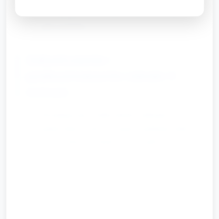
1–3 naklejki na swój krążek (opiekun pomaga tam,
gdzie potrzeba).
Zakończenie i
podsumowanie (około 5
minut)
Prezentacja prac: każde dziecko pokazuje swój
krążek-słońce i mówi (z pomocą opiekuna) jedno
słowo: „słońce”, „uśmiech” lub „ciepło”.
Wyciszająca mini-operacja przyrody: krótkie
ćwiczenie oddechowe — udajemy nasionko, które
śpi; bierzemy głęboki oddech jak słońce i
rozkwitamy.
Pożegnanie: krótka rymowanka/piosenka żegnająca i