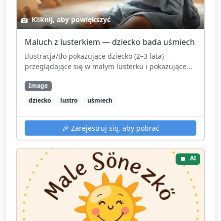
Kliknij, aby powiększyć
Maluch z lusterkiem — dziecko bada uśmiech
Ilustracja/tło pokazujące dziecko (2–3 lata)
przeglądające się w małym lusterku i pokazujące...
Image
dziecko
lustro
uśmiech
🎉
Zarejestruj się, aby pobrać
AI