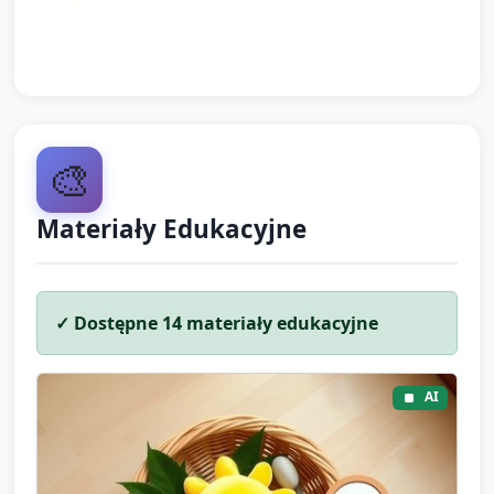
to utrwala umiejętności komunikacyjne i
pozytywne nawyki.
🎨
Materiały Edukacyjne
✓ Dostępne
14
materiały edukacyjne
AI