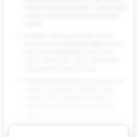
świećcie dziś jak słońca kropelka!”). Zachęcić każde
dziecko do odpowiedzi gestem (machnięcie ręką,
uśmiech).
Prezentacja "Słonecznego koszyka": pokazać
koszyk z prostymi przedmiotami (miękka zabawka-
słońce, liść, kwiatek/plastikowy kwiat, piórko,
lusterko, obrazki słońca i chmur). Nazwać krótko
każdy przedmiot i pokazać dzieciom.
Krótkie zadanie komunikacyjne: zaprosić dzieci do
zajrzenia w małe lusterko i pokazania swojego
uśmiechu („Pokaż optymistyczny uśmiech!”).
Zachęcić do powtórzenia słowa „uśmiech” lub
„słońce”.
Część główna (około 5