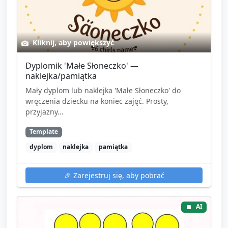
Kliknij, aby powiększyć
Dyplomik 'Małe Słoneczko' —
naklejka/pamiątka
Mały dyplom lub naklejka 'Małe Słoneczko' do
wręczenia dziecku na koniec zajęć. Prosty,
przyjazny...
Template
dyplom
naklejka
pamiątka
🎉
Zarejestruj się, aby pobrać
AI