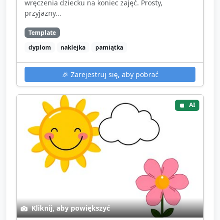
wręczenia dziecku na koniec zajęć. Prosty,
przyjazny...
Template
dyplom
naklejka
pamiątka
🎉
Zarejestruj się, aby pobrać
AI
Kliknij, aby powiększyć