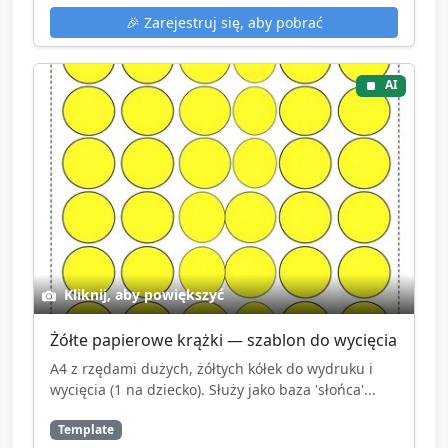
🎉
Zarejestruj się, aby pobrać
AI
Kliknij, aby powiększyć
Żółte papierowe krążki — szablon do wycięcia
A4 z rzędami dużych, żółtych kółek do wydruku i
wycięcia (1 na dziecko). Służy jako baza 'słońca'...
Template