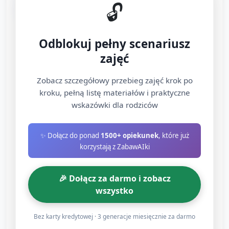
🔓
minut)
Sensoryczne poznawanie: dzieci po kolei biorą po
Odblokuj pełny scenariusz
jednym przedmiocie z koszyka. Opiekun pomaga
zajęć
nazwać przedmiot i pyta prosto: „Miękki?”,
„Gładki?”, „żółte?”. Dzieci dotykają, wąchają (jeśli
Zobacz szczegółowy przebieg zajęć krok po
np. świeży kwiat), oglądają.
kroku, pełną listę materiałów i praktyczne
wskazówki dla rodziców
Ruchowe promyki słońca: krótka zabawa ruchowa
— dzieci stoją w kole, na hasło „słońce świeci!”
✨ Dołącz do ponad
1500+ opiekunek
, które już
podnoszą ręce do góry i poruszają palcami jak
korzystają z ZabawAIki
promyki; na „chmura” kucają i przykrywają głowy
rękami. Powtórzyć 2–3 razy.
🎉 Dołącz za darmo i zobacz
Szybka ekspresja plastyczna: każdemu dziecku
wszystko
wręczyć wcześniej przygotowany żółty krążek
(słońce) i arkusz z kilkoma naklejkami
Bez karty kredytowej · 3 generacje miesięcznie za darmo
(żółte/kolorowe promyki, buźki). Dzieci przyklejają