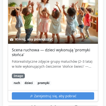
Kliknij, aby powiększyć
Scena ruchowa — dzieci wykonują 'promyki
słońca'
Fotorealistyczne zdjęcie grupy maluchów (2–3 lata)
w kole wykonujących ćwiczenie 'słońce świeci' —...
Image
ruch
dzieci
promyki
🎉
Zarejestruj się, aby pobrać