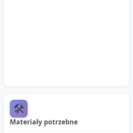
informacja dla rodziców o tym, co robiliśmy
(opiekun wręcza dziecku pracę lub nalepkę „Małe
Słoneczko” do zabrania).
Uwagi organizacyjne (dla opiekuna): trzymać tempo
proste i jasne; pomagać dzieciom przy przyklejaniu
naklejek; zachęcać słownie i gestem każdego
uczestnika.
🛠️
Materiały potrzebne