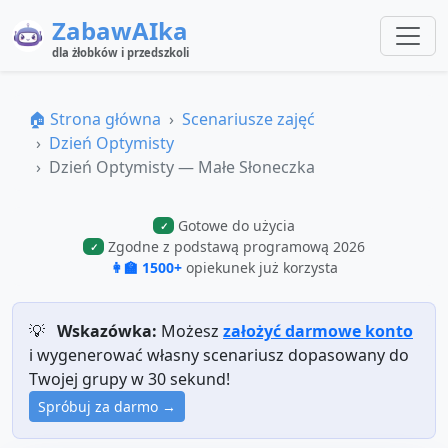
ZabawAIka
dla żłobków i przedszkoli
🏠 Strona główna
Scenariusze zajęć
Dzień Optymisty
Dzień Optymisty — Małe Słoneczka
Gotowe do użycia
✓
Zgodne z podstawą programową 2026
✓
👩‍🏫 1500+
opiekunek już korzysta
💡
Wskazówka:
Możesz
założyć darmowe konto
i wygenerować własny scenariusz dopasowany do
Twojej grupy w 30 sekund!
Spróbuj za darmo →