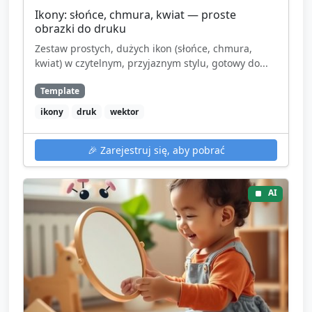
Ikony: słońce, chmura, kwiat — proste
obrazki do druku
Zestaw prostych, dużych ikon (słońce, chmura,
kwiat) w czytelnym, przyjaznym stylu, gotowy do...
Template
ikony
druk
wektor
🎉
Zarejestruj się, aby pobrać
AI