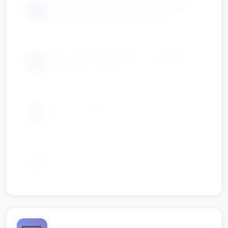
proste obrazki: słońce, chmura, kwiat
📦
(wydrukowane lub laminowane)
żółte papierowe krążki (1 na dziecko)
📦
lub wycięte z papieru
arkusz naklejek (żółte/kolorowe) — 1–3
📦
naklejki na dziecko
jedna nalepka/mały dyplomik "Małe
📦
Słoneczko" do zabrania