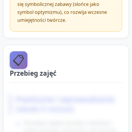
się symbolicznej zabawy (słońce jako
symbol optymizmu), co rozwija wczesne
umiejętności twórcze.
📋
Przebieg zajęć
Powitanie i wprowadzenie
(około 5 minut)
Przywitanie: opiekun wita dzieci z uśmiechem i
krótką rymowanką („Dzień dobry, małe słoneczka,