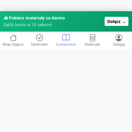
📥 Pobierz materiały za darmo
Dołącz →
Załóż konto w 10 sekund
Moje Zajęcia
Generator
Scenariusze
Materiały
Zaloguj
© 2025 ZabawAIka.pl - Generator zajęć dla żłobka
Stworzone z ❤️ dla opiekunów i dzieci
Obserwuj nas na Facebooku!