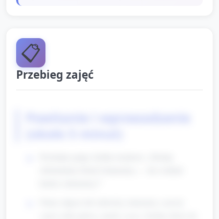
📋
Przebieg zajęć
Powitanie i wprowadzenie
(około 5 minut)
Powitanie grupy, krótka rozmowa: „Dzisiaj
obchodzimy Dzień Ośmiornicy — kto widział
kiedyś ośmiornicę?”
Pokaż zdjęcie lub zabawkę ośmiornicy, nazwij
części ciała (głowa, macki, oczy). Zachęć dzieci do