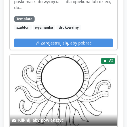
paski-macki do wycięcia — dla opiekuna lub dzieci,
do...
Template
szablon
wycinanka
drukowalny
🎉
Zarejestruj się, aby pobrać
AI
Kliknij, aby powiększyć