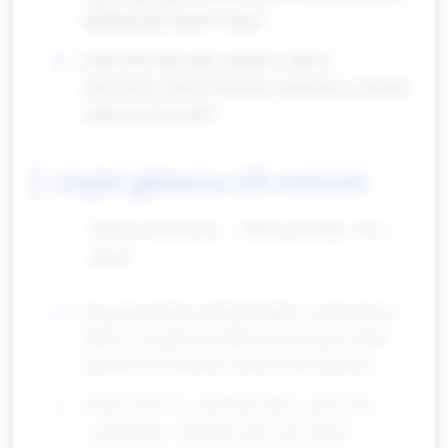
naśladowania ruchów macek.
Zapowiedz plan zajęć: najpierw zabawa
sensoryczna, potem tworzymy ośmiornice, na końcu
zatańczymy piosenkę.
Część główna (35 minut)
Zabawa sensoryczna – „Morze pod ręką” (ok. 8
minut)
Przygotuj nieduże tacki/pojemniki z wodą (można
dodać 1-2 krople barwnika spożywczego) i kilka
plastikowych morskich zabawek lub muszelek.
Zachęć dzieci do zanurzania dłoni, opisywania:
„ciepła/zimna, miękka/twarda, pływa/tonie”.