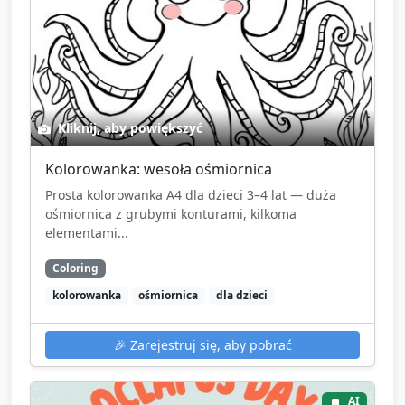
Kliknij, aby powiększyć
Kolorowanka: wesoła ośmiornica
Prosta kolorowanka A4 dla dzieci 3–4 lat — duża
ośmiornica z grubymi konturami, kilkoma
elementami...
Coloring
kolorowanka
ośmiornica
dla dzieci
🎉
Zarejestruj się, aby pobrać
AI