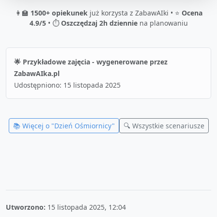
👩‍🏫
1500+ opiekunek
już korzysta z ZabawAIki • ⭐
Ocena
4.9/5
• ⏱️
Oszczędzaj 2h dziennie
na planowaniu
🌟 Przykładowe zajęcia - wygenerowane przez
ZabawAIka.pl
Udostępniono:
15 listopada 2025
📚 Więcej o "
Dzień Ośmiornicy
"
🔍 Wszystkie scenariusze
Utworzono:
15 listopada 2025, 12:04