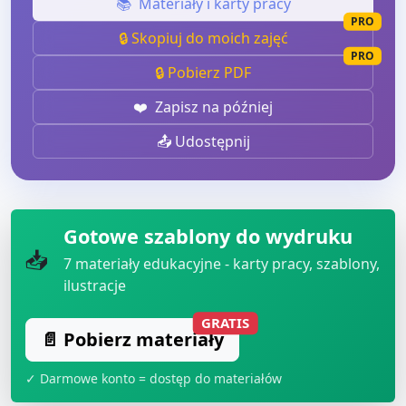
📚
Materiały i karty pracy
PRO
🔒 Skopiuj do moich zajęć
PRO
🔒 Pobierz PDF
❤️
Zapisz na później
📤 Udostępnij
Gotowe szablony do wydruku
📥
7
materiały edukacyjne - karty pracy, szablony,
ilustracje
GRATIS
📄 Pobierz materiały
✓ Darmowe konto = dostęp do materiałów