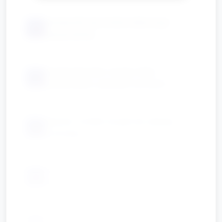
pomponiki lub drobne dekoracje
📦
(opcjonalnie)
tacki/pojemniki z wodą i kilka
📦
plastikowych zabawek morskich
głośnik / źródło muzyki do zabawy
📦
ruchowej
chusteczki / ręczniki papierowe do
📦
wycierania