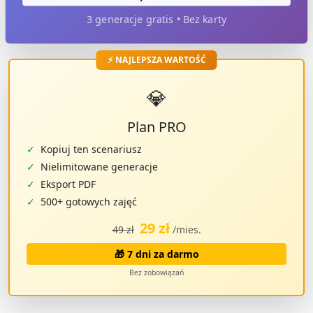
3 generacje gratis • Bez karty
⚡ NAJLEPSZA WARTOŚĆ
💎
Plan PRO
✓
Kopiuj ten scenariusz
✓
Nielimitowane generacje
✓
Eksport PDF
✓
500+ gotowych zajęć
29 zł
49 zł
/mies.
🎁 7 dni za darmo
Bez zobowiązań