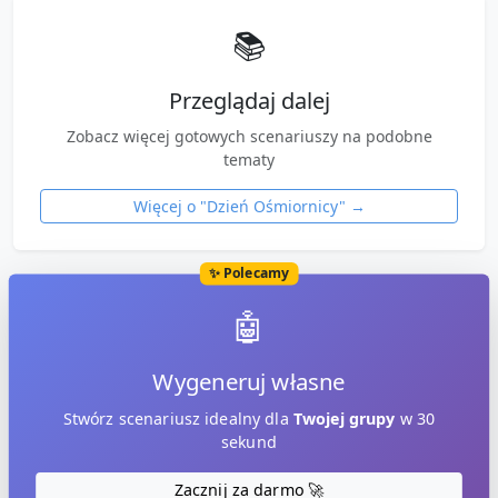
📚
Przeglądaj dalej
Zobacz więcej gotowych scenariuszy na podobne
tematy
Więcej o "
Dzień Ośmiornicy
" →
✨ Polecamy
🤖
Wygeneruj własne
Stwórz scenariusz idealny dla
Twojej grupy
w 30
sekund
Zacznij za darmo 🚀