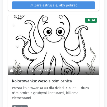
🎉
Zarejestruj się, aby pobrać
AI
Kliknij, aby powiększyć
Kolorowanka: wesoła ośmiornica
Prosta kolorowanka A4 dla dzieci 3–4 lat — duża
ośmiornica z grubymi konturami, kilkoma
elementami...