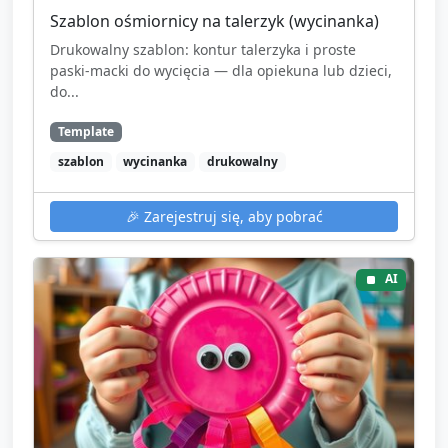
Szablon ośmiornicy na talerzyk (wycinanka)
Drukowalny szablon: kontur talerzyka i proste
paski-macki do wycięcia — dla opiekuna lub dzieci,
do...
Template
szablon
wycinanka
drukowalny
🎉
Zarejestruj się, aby pobrać
AI