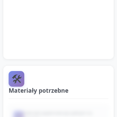
Podsumowanie: opiekun powtarza nazwy części i
pyta: „Czym się bawiła ośmiornica? Jak płynęła?”
Pożegnanie: wspólne zaśpiewanie/refren rymowanki
i sprzątanie prac (
dzieci odkładają materiały na miejsce, opiekun
pomaga zebrać niewielkie śmieci).
🛠️
Materiały potrzebne
talerzyki papierowe (po jednym na
📦