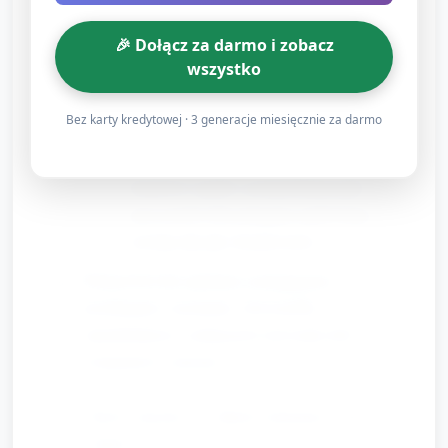
nacinamy/odrysowujemy i przyklejamy 8
pasków papieru lub przyklejamy wcześniej
🎉 Dołącz za darmo i zobacz
przygotowane paski do spodu talerzyka.
wszystko
Dzieci wybierają oczka (naklejki lub rysują) i
ozdabiają talerzyk flamastrami (plamki, fale).
Bez karty kredytowej · 3 generacje miesięcznie za darmo
Jeśli dzieci chcą, można dodać elementy
dotykowe (paski z pomponikami jako
przyssawki) lub potargane paski krepy — to
rozwija siłę rąk i kreatywność.
Wskazówki dla opiekuna: pomagaj przy
przyklejaniu i nacinaniu, chwal próbę
samodzielności, zachęcaj do używania słów
związanych z morzem.
Ruch i muzyka — „Macki ośmiornicy” (ok. 7
minut)