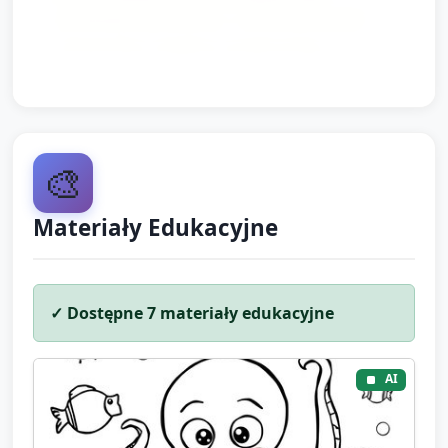
podobało się dziecku — to utrwali nowe
słownictwo i wspiera rozwój mowy.
🎨
Materiały Edukacyjne
✓ Dostępne
7
materiały edukacyjne
AI