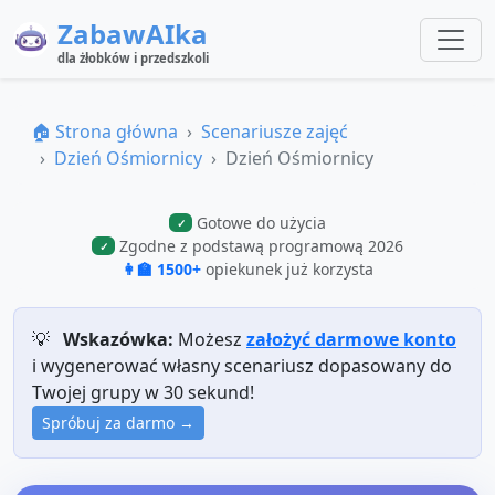
ZabawAIka
dla żłobków i przedszkoli
🏠 Strona główna
Scenariusze zajęć
Dzień Ośmiornicy
Dzień Ośmiornicy
Gotowe do użycia
✓
Zgodne z podstawą programową 2026
✓
👩‍🏫 1500+
opiekunek już korzysta
💡
Wskazówka:
Możesz
założyć darmowe konto
i wygenerować własny scenariusz dopasowany do
Twojej grupy w 30 sekund!
Spróbuj za darmo →