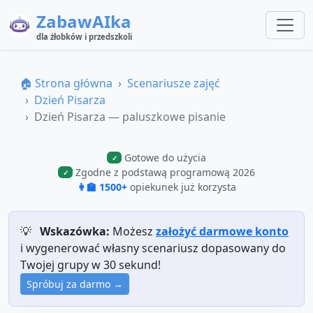
ZabawAIka
dla żłobków i przedszkoli
🏠 Strona główna
Scenariusze zajęć
Dzień Pisarza
Dzień Pisarza — paluszkowe pisanie
Gotowe do użycia
✓
Zgodne z podstawą programową 2026
✓
👩‍🏫 1500+
opiekunek już korzysta
💡
Wskazówka:
Możesz
założyć darmowe konto
i wygenerować własny scenariusz dopasowany do
Twojej grupy w 30 sekund!
Spróbuj za darmo →