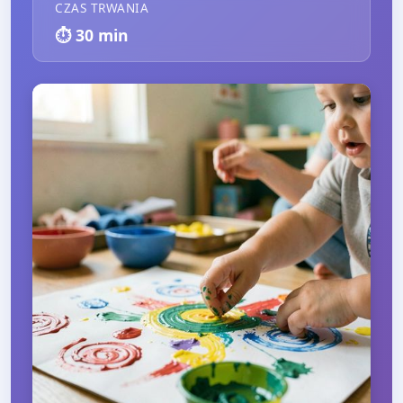
CZAS TRWANIA
⏱️
30
min