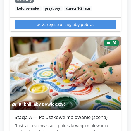
kolorowanka
przybory
dzieci 1-2 lata
🎉
Zarejestruj się, aby pobrać
AI
Kliknij, aby powiększyć
Stacja A — Paluszkowe malowanie (scena)
Ilustracja sceny stacji paluszkowego malowania: