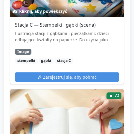
Kliknij, aby powiększyć
Stacja C — Stempelki i gąbki (scena)
Ilustracja stacji z gąbkami i pieczątkami: dzieci
odbijające kształty na papierze. Do użycia jako...
Image
stempelki
gąbki
stacja C
🎉
Zarejestruj się, aby pobrać
AI