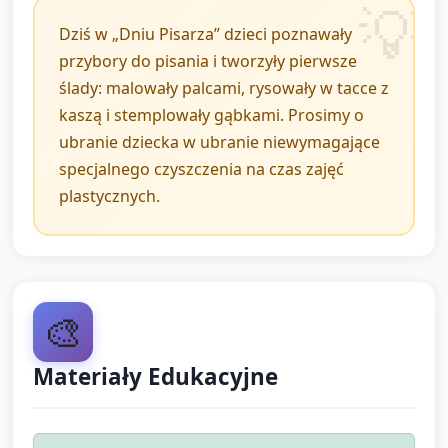
Dziś w „Dniu Pisarza” dzieci poznawały
Organizacja czasu i pomocy:
przybory do pisania i tworzyły pierwsze
ślady: malowały palcami, rysowały w tacce z
Dzieci pracują przy stacjach w małych
kaszą i stemplowały gąbkami. Prosimy o
grupach (3–4 osoby) lub indywidualnie,
ubranie dziecka w ubranie niewymagające
opiekun pomaga w szybkich zmianach.
specjalnego czyszczenia na czas zajęć
Jeśli zostało więcej czasu, pozwól każdemu
plastycznych.
dziecku krócej spróbować dodatkowego
materiału (np. gruby kredka do kreślenia na
papierze).
🎨
Zakończenie i
podsumowanie (około 5
Materiały Edukacyjne
minut)
Zgromadź dzieci w kręgu. Pokaż krótką wystawkę