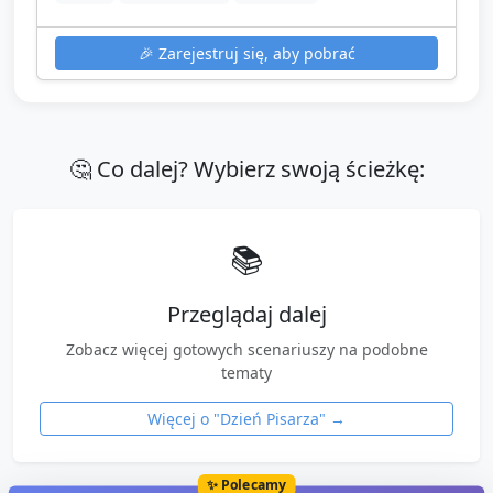
🎉
Zarejestruj się, aby pobrać
🤔 Co dalej? Wybierz swoją ścieżkę:
📚
Przeglądaj dalej
Zobacz więcej gotowych scenariuszy na podobne
tematy
Więcej o "
Dzień Pisarza
" →
✨ Polecamy