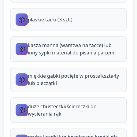
manną (ok. 7 minut per grupa)
📦
płaskie tacki (3 szt.)
Materiały: płaska taca z warstwą
kaszy manny (cienka), drewniane
patyczki/ palec do rysowania,
kasza manna (warstwa na tacce) lub
📦
chusteczki.
inny sypki materiał do pisania palcem
Instrukcja: Pozwól dziecku rysować
palcem proste linie i kropki w kaszy.
miękkie gąbki pocięte w proste kształty
Pokazuj, jak przesuwać palec od
📦
lub pieczątki
siebie, robić łódeczki i kółeczka.
Komentuj: „Patrz, zostawiłeś ślad!”,
„Kółeczko!”.
duże chusteczki/ściereczki do
📦
wycierania rąk
Rola opiekuna: nazywanie działań,
modelowanie ruchów ręki,
naśladowanie dziecka.