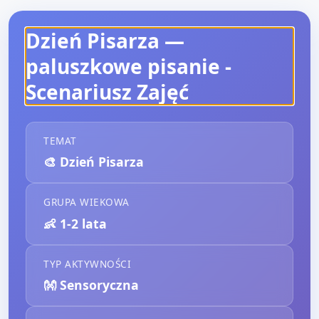
Dzień Pisarza —
paluszkowe pisanie
-
Scenariusz Zajęć
TEMAT
🎨
Dzień Pisarza
GRUPA WIEKOWA
👶
1-2 lata
TYP AKTYWNOŚCI
👐
Sensoryczna