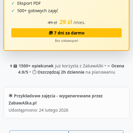
✓
Eksport PDF
✓
500+ gotowych zajęć
29 zł
49 zł
/mies.
🎁 7 dni za darmo
Bez zobowiązań
👩‍🏫
1500+ opiekunek
już korzysta z ZabawAIki • ⭐
Ocena
4.9/5
• ⏱️
Oszczędzaj 2h dziennie
na planowaniu
🌟 Przykładowe zajęcia - wygenerowane przez
ZabawAIka.pl
Udostępniono:
24 lutego 2026