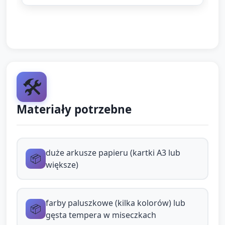
Materiały: duże arkusze papieru,
farby paluszkowe w miseczkach,
duże płócienne ścierki.
Instrukcja: Połóż arkusz przed
dzieckiem, nałóż odrobinę farby na
dłoń (albo pozwól dziecku maczać
🛠️
palec). Pokaż, jak robić kropki,
kreski, spiralę. Dopowiadaj słowa:
Materiały potrzebne
„kropka!”, „kreseczka”, „duża
plama!”. Zachęcaj do nazywania
kolorów.
duże arkusze papieru (kartki A3 lub
📦
Rola opiekuna: modelowanie ruchu
większe)
palcem, powtarzanie krótkich słów,
zadawanie prostych pytań („Chcesz
farby paluszkowe (kilka kolorów) lub
więcej czerwonego?”).
📦
gęsta tempera w miseczkach
Stacja B — Pisanie w tacce z kaszą