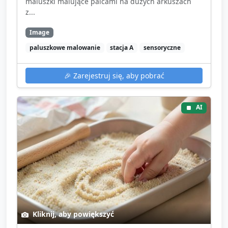
maluszki malujące palcami na dużych arkuszach
z...
Image
paluszkowe malowanie
stacja A
sensoryczne
🎉
Zarejestruj się, aby pobrać
AI
Kliknij, aby powiększyć