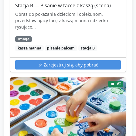
Stacja B — Pisanie w tacce z kaszą (scena)
Obraz do pokazania dzieciom i opiekunom,
przedstawiający tacę z kaszą manną i dziecko
rysujące...
Image
kasza manna
pisanie palcem
stacja B
🎉
Zarejestruj się, aby pobrać
AI