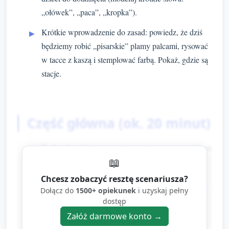
„ołówek”, „paca”, „kropka”).
Krótkie wprowadzenie do zasad: powiedz, że dziś
będziemy robić „pisarskie” plamy palcami, rysować
w tacce z kaszą i stemplować farbą. Pokaż, gdzie są
stacje.
Część główna (ok. 20 minut)
Podziel salę na trzy proste stacje (opiekun
📖
przy każdej stacji pomaga dzieciom):
Chcesz zobaczyć resztę scenariusza?
Stacja A — Paluszkowe malowanie (ok.
Dołącz do
1500+ opiekunek
i uzyskaj pełny
dostęp
7 minut per grupa)
Załóż darmowe konto →