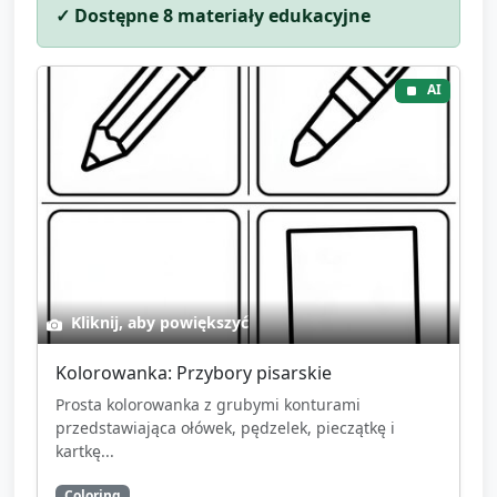
✓ Dostępne
8
materiały edukacyjne
prac: zapytaj jedno dziecko na raz (lub wskaż pracę)
i powiedz: „To zrobił(a) (imię) — kropki i kreski!”.
AI
Krótka rozmowa/komentarz opiekuna: powtórz
nazwy przyborów i czynności („Malowaliśmy
palcami, robiliśmy kropki w kaszy,
stemplowaliśmy.”). Zachęć do powtarzania krótkich
słów przez dzieci.
Pożegnawcza piosenka lub klaśnięcie na
zakończenie. Rozdaj drobne naklejki za udział
Kliknij, aby powiększyć
(opcjonalnie).
Kolorowanka: Przybory pisarskie
Prosta kolorowanka z grubymi konturami
przedstawiająca ołówek, pędzelek, pieczątkę i
kartkę...
Coloring