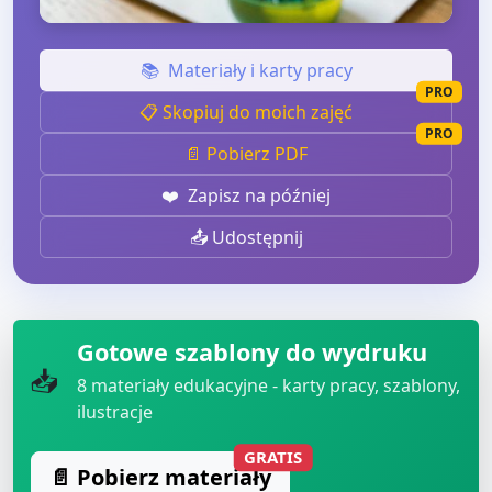
📚
Materiały i karty pracy
PRO
📋 Skopiuj do moich zajęć
PRO
📄 Pobierz PDF
❤️
Zapisz na później
📤 Udostępnij
Gotowe szablony do wydruku
📥
8
materiały edukacyjne - karty pracy, szablony,
ilustracje
GRATIS
📄 Pobierz materiały