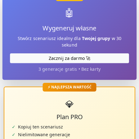
🤖
Wygeneruj własne
Stwórz scenariusz idealny dla
Twojej grupy
w 30
sekund
Zacznij za darmo 🚀
3 generacje gratis • Bez karty
⚡ NAJLEPSZA WARTOŚĆ
💎
Plan PRO
✓
Kopiuj ten scenariusz
✓
Nielimitowane generacje