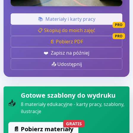
📚
Materiały i karty pracy
PRO
📋 Skopiuj do moich zajęć
PRO
📄 Pobierz PDF
❤️
Zapisz na później
📤 Udostępnij
Gotowe szablony do wydruku
📥
8
materiały edukacyjne - karty pracy, szablony,
ilustracje
GRATIS
📄 Pobierz materiały