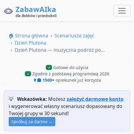
ZabawAIka
dla żłobków i przedszkoli
🏠 Strona główna
Scenariusze zajęć
Dzień Plutona
Dzień Plutona — muzyczna podróż po...
Gotowe do użycia
✓
Zgodne z podstawą programową 2026
✓
👩‍🏫 1500+
opiekunek już korzysta
💡
Wskazówka:
Możesz
założyć darmowe konto
i wygenerować własny scenariusz dopasowany do
Twojej grupy w 30 sekund!
Spróbuj za darmo →