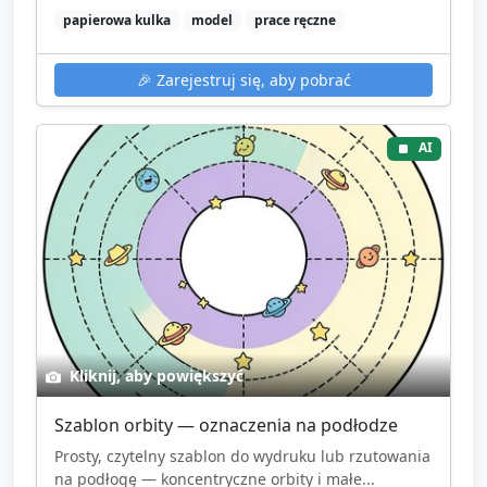
papierowa kulka
model
prace ręczne
🎉
Zarejestruj się, aby pobrać
AI
Kliknij, aby powiększyć
Szablon orbity — oznaczenia na podłodze
Prosty, czytelny szablon do wydruku lub rzutowania
na podłogę — koncentryczne orbity i małe...