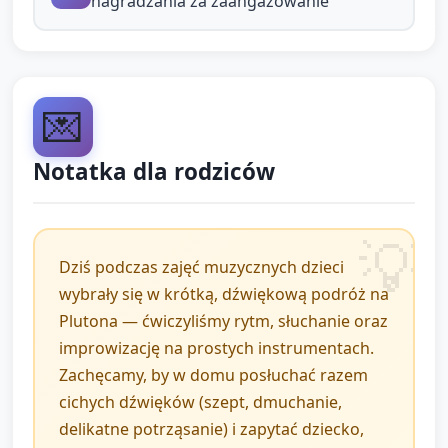
nagradzania za zaangażowanie
nauczyciel daje rytm — dzieci powtarzają
(call-and-response).
Podziel dzieci na dwie grupy: jedna gra
💌
wolny puls (Pluton — daleko, powoli), druga
— szybki puls (mniejsze skałki — szybsze).
Notatka dla rodziców
Po chwili zamiana ról.
Zachęć do słuchania innych i współgrania:
prosta zasada „słucham, podążam, dzielę się
brzmieniem”.
Dziś podczas zajęć muzycznych dzieci
wybrały się w krótką, dźwiękową podróż na
Szumy kosmosu — improwizacja dźwiękowa
Plutona — ćwiczyliśmy rytm, słuchanie oraz
(4–5 minut):
improwizację na prostych instrumentach.
Zachęcamy, by w domu posłuchać razem
Włącz delikatne nagranie „dźwięków
cichych dźwięków (szept, dmuchanie,
kosmosu” (opcjonalnie) lub sam zrób wolne,
delikatne potrząsanie) i zapytać dziecko,
fale dźwiękowe na instrumencie.