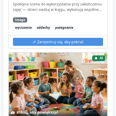
Spokojna scena do wykorzystania przy zakończeniu
zajęć — dzieci siedzą w kręgu, wykonują wspólne...
Image
wyciszenie
oddechy
pożegnanie
🎉
Zarejestruj się, aby pobrać
AI
Kliknij, aby powiększyć