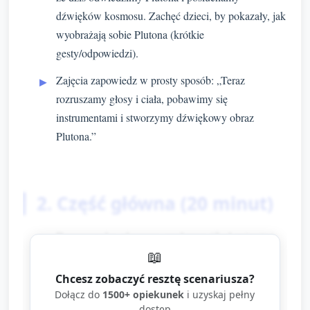
dźwięków kosmosu. Zachęć dzieci, by pokazały, jak
wyobrażają sobie Plutona (krótkie
gesty/odpowiedzi).
Zajęcia zapowiedz w prosty sposób: „Teraz
rozruszamy głosy i ciała, pobawimy się
instrumentami i stworzymy dźwiękowy obraz
Plutona.”
2. Część główna (20 minut)
Rozgrzewka głosowo-ruchowa (3–4 minuty):
📖
Poproś dzieci, by wykonały krótkie
Chcesz zobaczyć resztę scenariusza?
ćwiczenia oddechowe: wdech przez nos —
Dołącz do
1500+ opiekunek
i uzyskaj pełny
wydech „uuu” jak odległa gwiazda.
dostęp