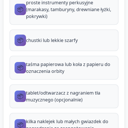
„galaktyczne światło” — ćwiczenie
proste instrumenty perkusyjne
📦
słuchania dyrygenta.
(marakasy, tamburyny, drewniane łyżki,
pokrywki)
Zachęć do naśladowania tempa i
zatrzymywania się na sygnał dźwiękowy
(uderzenie w tamburyn).
📦
chustki lub lekkie szarfy
Plutonowy rytm — gra na instrumentach (7–8
minut):
taśma papierowa lub koła z papieru do
📦
Rozdaj proste instrumenty perkusyjne
oznaczenia orbity
(marakasy, tamburyny, łyżki drewniane,
plastikowe pokrywki). Jeśli instrumentów
tablet/odtwarzacz z nagraniem tła
jest mniej, dzieci mogą wymieniać się w
📦
muzycznego (opcjonalnie)
małych grupach.
Nauczyciel pokazuje prosty rytm (np. 4
uderzenia: klaśnięcie, klaśnięcie, stukanie,
kilka naklejek lub małych gwiazdek do
📦
pauza), dzieci naśladują. Zastosuj schemat: