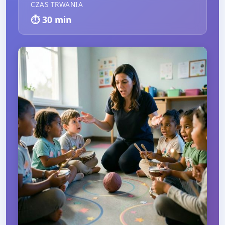
CZAS TRWANIA
⏱️
30
min