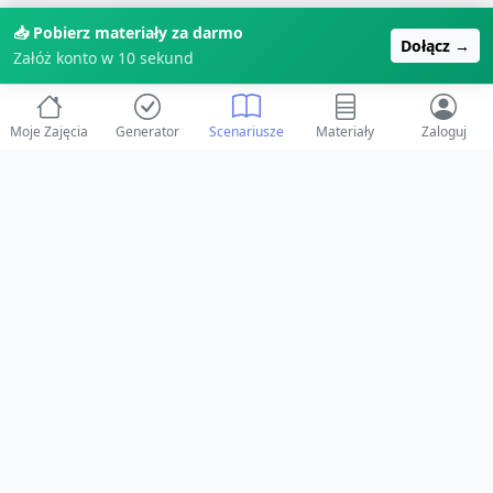
📥 Pobierz materiały za darmo
Dołącz →
Załóż konto w 10 sekund
Moje Zajęcia
Generator
Scenariusze
Materiały
Zaloguj
© 2025 ZabawAIka.pl - Generator zajęć dla żłobka
Stworzone z ❤️ dla opiekunów i dzieci
Obserwuj nas na Facebooku!