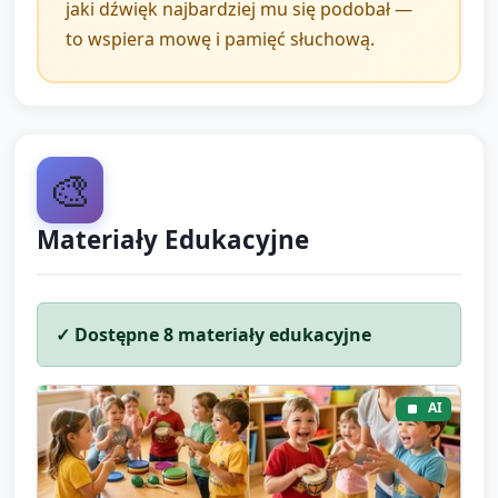
jaki dźwięk najbardziej mu się podobał —
Daj dzieciom chustki lub lekkie instrumenty:
to wspiera mowę i pamięć słuchową.
poproś, aby stworzyły ciche, „kosmiczne”
dźwięki — syczenie, szuranie chustką,
delikatne potrząsanie marakasami.
Zachęć do budowania nastroju: zaczynamy
🎨
bardzo cicho, stopniowo wzrastamy do
lekkiego szumu, potem wracamy do ciszy.
Materiały Edukacyjne
Wprowadź gest nauczyciela jako sygnał
początkowy i końcowy improwizacji.
✓ Dostępne
8
materiały edukacyjne
3. Zakończenie i
podsumowanie (5 minut)
AI
Wyciszenie: dzieci siadają w kręgu, wykonajcie 2–3
głębokie oddechy razem, powtarzając cicho „uuu”