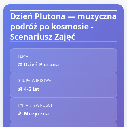
Dzień Plutona — muzyczna
podróż po kosmosie
-
Scenariusz Zajęć
TEMAT
🎨
Dzień Plutona
GRUPA WIEKOWA
👶
4-5 lat
TYP AKTYWNOŚCI
🎵
Muzyczna