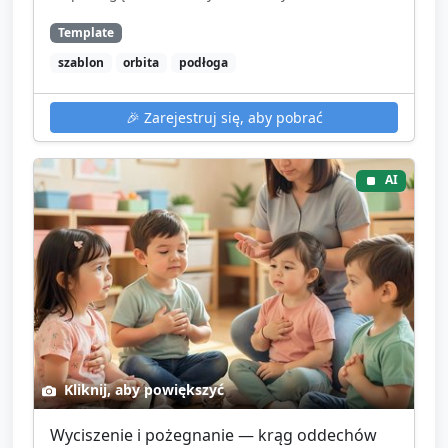
Template
szablon
orbita
podłoga
🎉
Zarejestruj się, aby pobrać
AI
Kliknij, aby powiększyć
Wyciszenie i pożegnanie — krąg oddechów