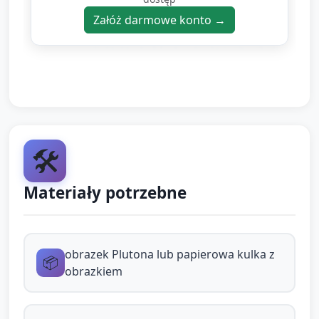
Załóż darmowe konto →
Zróbcie wspólnie prostą skalę: nucenie „m-
m-mi-mi” w dół i w górę, na różnej głośności
(cicho/głośno). Zachęć do naśladowania
nauczyciela.
Krótka rozgrzewka ciała: „rozruszajmy
orbity” — dzieci maszerują w miejscu, ręce
🛠️
unoszą jakby leciały w kosmos.
Marsz po orbicie — rytm i tempo (5 minut):
Materiały potrzebne
Rozłóż na podłodze koła z papieru/taśmy,
symbolizujące orbity. Dzieci marszują wokół
obrazek Plutona lub papierowa kulka z
„orbity” w rytm bębenka/nagranej muzyki.
📦
obrazkiem
Zmieniaj tempo: wolno (powolna orbita),
szybko (szybka orbita), zatrzymanie na