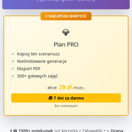
⚡ NAJLEPSZA WARTOŚĆ
💎
Plan PRO
✓
Kopiuj ten scenariusz
✓
Nielimitowane generacje
✓
Eksport PDF
✓
500+ gotowych zajęć
29 zł
49 zł
/mies.
🎁 7 dni za darmo
Bez zobowiązań
👩‍🏫
1500+ opiekunek
już korzysta z ZabawAIki • ⭐
Ocena