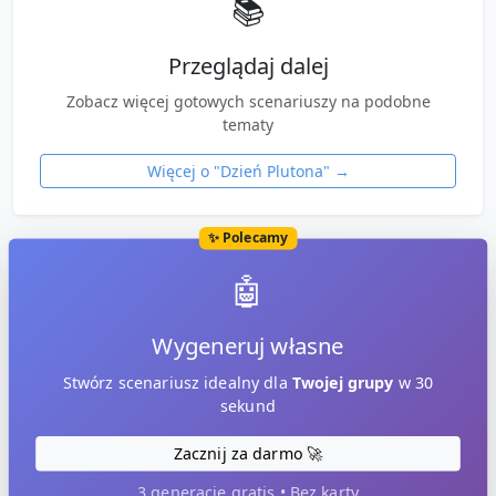
📚
Przeglądaj dalej
Zobacz więcej gotowych scenariuszy na podobne
tematy
Więcej o "
Dzień Plutona
" →
✨ Polecamy
🤖
Wygeneruj własne
Stwórz scenariusz idealny dla
Twojej grupy
w 30
sekund
Zacznij za darmo 🚀
3 generacje gratis • Bez karty