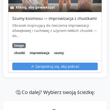
Kliknij, aby powiększyć
Szumy kosmosu — improwizacja z chustkami
Obrazek inspirujący do ćwiczenia improwizacji
dźwiękowej i ruchowej z użyciem lekkich chustek —
do...
Image
chustki
improwizacja
szumy
🎉
Zarejestruj się, aby pobrać
🤔 Co dalej? Wybierz swoją ścieżkę: