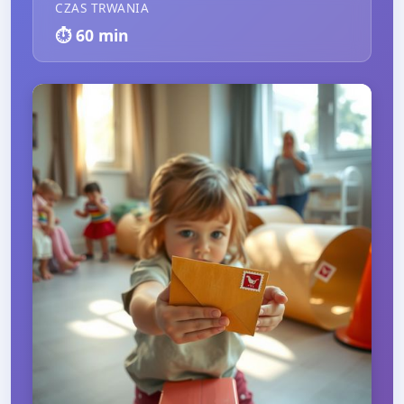
CZAS TRWANIA
⏱️
60
min