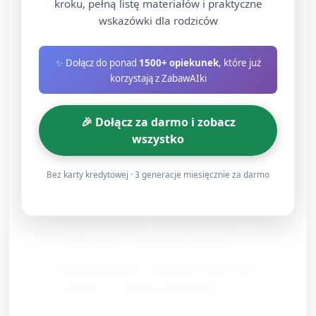
kleju.
kroku, pełną listę materiałów i praktyczne
wskazówki dla rodziców
Sortowanie poczty — celność i percepcja
wzrokowa (ok. 8 minut)
✨ Dołącz do ponad
1500+ opiekunek
, które już
korzystają z ZabawAIki
Przygotowanie: kilka pudełek lub koszyków
oznaczonych kolorami lub obrazkami (np. dom,
🎉 Dołącz za darmo i zobacz
przedszkole, sklep). Koperty z kolorowymi
wszystko
kropkami/znacznikami.
Bez karty kredytowej · 3 generacje miesięcznie za darmo
Przebieg: dzieci dopasowują kopertę do
odpowiedniego pudełka (wg koloru lub obrazka) i
rzucają ją do środka z krótkiej odległości. Ćwiczenie
rozwija celność i koordynację oko‑ręka.
Wariant trudniejszy: ustawienie obręczy jako
„skrzynek” w różnych odległościach.