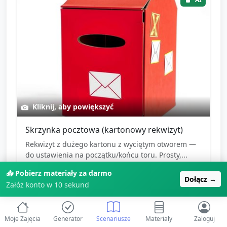
AI
Kliknij, aby powiększyć
Skrzynka pocztowa (kartonowy rekwizyt)
Rekwizyt z dużego kartonu z wyciętym otworem —
do ustawienia na początku/końcu toru. Prosty,...
📥 Pobierz materiały za darmo
Image
Dołącz →
Załóż konto w 10 sekund
mailbox
prop
cardboard
🎉
Zarejestruj się, aby pobrać
Moje Zajęcia
Generator
Scenariusze
Materiały
Zaloguj