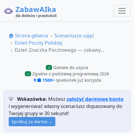
ZabawAIka
dla żłobków i przedszkoli
🏠 Strona główna
Scenariusze zajęć
Dzień Poczty Polskiej
Dzień Znaczka Pocztowego — zabawy...
Gotowe do użycia
✓
Zgodne z podstawą programową 2026
✓
👩‍🏫 1500+
opiekunek już korzysta
💡
Wskazówka:
Możesz
założyć darmowe konto
i wygenerować własny scenariusz dopasowany do
Twojej grupy w 30 sekund!
Spróbuj za darmo →