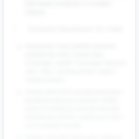
każde dziecko uczestniczyło we wszystkich
zadaniach.
Tor przeszkód „Droga listonosza” (ok. 15 minut)
Przygotowanie: rozstaw pachołki, poduszki do
przeskakiwania, tunele z kartonu, taśma
wyznaczająca „chodnik”. Na początku i końcu toru:
„dom” (mata) i „skrzynka pocztowa” (karton z
wyciętym otworem).
Przebieg: każde dziecko otrzymuje dużą kopertę z
przyklejonym papierowym znaczkiem. Zadanie:
przejść tor (chodzenie po taśmie jako krawężnik,
przeskakiwanie poduszek, czołganie przez tunel) i
wrzucić kopertę do skrzynki.
Warianty: wprowadzić balansowanie z kopertą na