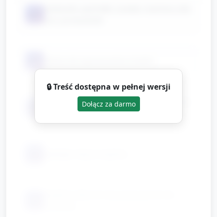
poduszki, pachołki, tunele z kartonu (do
📦
toru przeszkód)
📦
taśma do wyznaczenia ścieżki
🔒 Treść dostępna w pełnej wersji
pieczątki piankowe / poduszki z tuszem
Dołącz za darmo
📦
lub bezpieczna farba i gąbki
📦
naklejki, klej w sztyfcie
miękkie piłeczki lub poduszeczki do
📦
rzucania