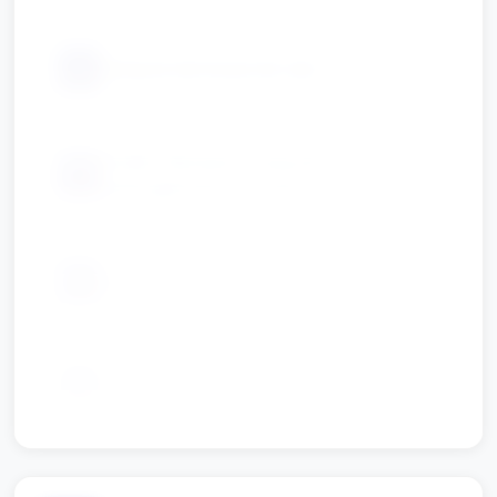
📦
obręcze lub kosze do celu
kredki, flamastry, nożyczki z
📦
zaokrąglonymi końcami
📦
duże arkusze papieru, taśma
📦
etykiety/kartki z imionami (opcjonalnie)