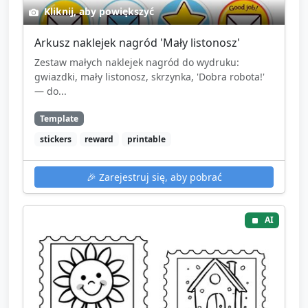
Kliknij, aby powiększyć
Arkusz naklejek nagród 'Mały listonosz'
Zestaw małych naklejek nagród do wydruku:
gwiazdki, mały listonosz, skrzynka, 'Dobra robota!'
— do...
Template
stickers
reward
printable
🎉
Zarejestruj się, aby pobrać
AI