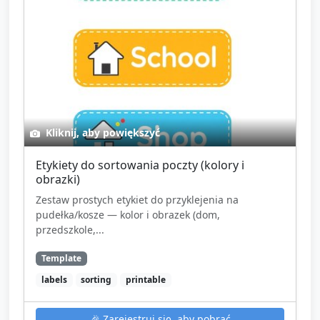
Kliknij, aby powiększyć
Etykiety do sortowania poczty (kolory i
obrazki)
Zestaw prostych etykiet do przyklejenia na
pudełka/kosze — kolor i obrazek (dom,
przedszkole,...
Template
labels
sorting
printable
🎉
Zarejestruj się, aby pobrać