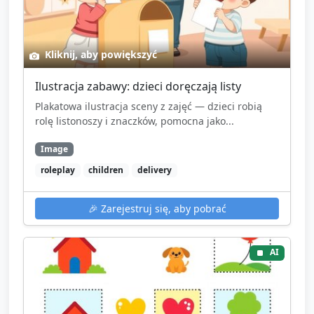
Kliknij, aby powiększyć
Ilustracja zabawy: dzieci doręczają listy
Plakatowa ilustracja sceny z zajęć — dzieci robią
rolę listonoszy i znaczków, pomocna jako...
Image
roleplay
children
delivery
🎉
Zarejestruj się, aby pobrać
AI