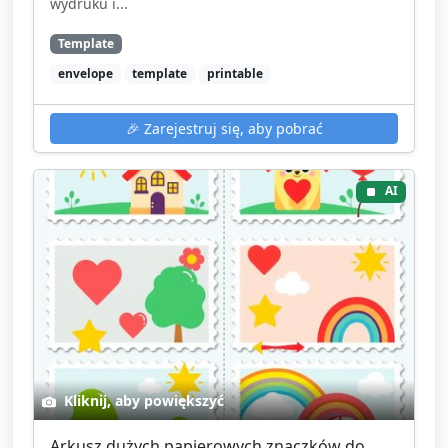
wydruku i...
Template
envelope
template
printable
🎉
Zarejestruj się, aby pobrać
AI
Kliknij, aby powiększyć
Arkusz dużych papierowych znaczków do