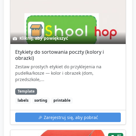
Kliknij, aby powiększyć
Etykiety do sortowania poczty (kolory i
obrazki)
Zestaw prostych etykiet do przyklejenia na
pudełka/kosze — kolor i obrazek (dom,
przedszkole,...
Template
labels
sorting
printable
🎉
Zarejestruj się, aby pobrać