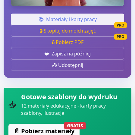
📚
Materiały i karty pracy
PRO
🔒 Skopiuj do moich zajęć
PRO
🔒 Pobierz PDF
❤️
Zapisz na później
📤 Udostępnij
Gotowe szablony do wydruku
📥
12
materiały edukacyjne - karty pracy,
szablony, ilustracje
GRATIS
📄 Pobierz materiały