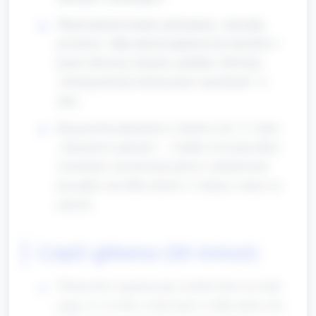
Wprowadzenie tematu: pokazujemy „skrzynkę
pocztową”, kilka dużych papierowych znaczków i
proste rekwizyty (koperty, pudełka). Mówimy:
„Dzisiaj jesteśmy listonoszami i znaczkami!” (1
min).
Rozgrzewka paluszkowa i ruchowa (ok. 2–3 min):
„Znaczkowe paluszki" — krótkie ćwiczenia dłoni
(zaciskanie i prostowanie palców, naśladowanie
pieczątki) oraz kilka skoków w miejscu i marsz na
palcach.
Część główna (50 minut)
Wskazówka organizacyjna: podziel dzieci na małe
grupy (2–4 osoby) i rotuj stacje co kilka minut, aby