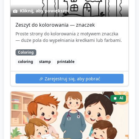
Kliknij, aby powiększyć
Zeszyt do kolorowania — znaczek
Proste strony do kolorowania z motywem znaczka
— duże pola do wypełniania kredkami lub farbami.
Coloring
coloring
stamp
printable
🎉
Zarejestruj się, aby pobrać
AI