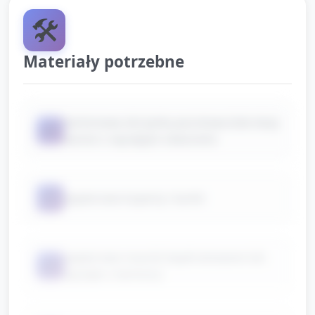
🛠️
Materiały potrzebne
kartonowa skrzynka pocztowa (lub duży
📦
karton z wyciętym otworem)
📦
papierowe koperty i kartki
papierowe znaczki (wydrukowane lub
📦
wycięte z kartonu)