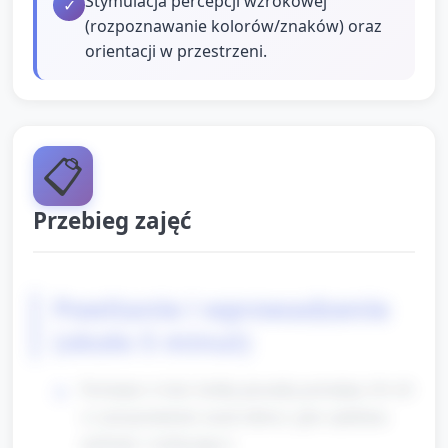
Stymulacja percepcji wzrokowej
✓
(rozpoznawanie kolorów/znaków) oraz
orientacji w przestrzeni.
📋
Przebieg zajęć
Powitanie i wprowadzenie
(około 5 minut)
Powitanie w kole: krótka piosenka powitalna (30–40
s) i przypomnienie zasad zabawy (głos opiekuna
spokojny i zachęcający).