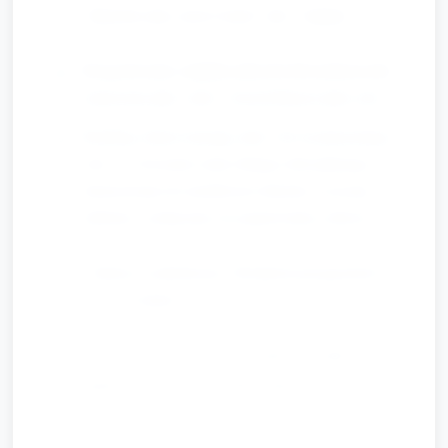
Rzut do celu „List w locie” (ok. 7 minut)
Przygotowanie: miękkie piłeczki lub poduszeczki
oznaczone jako „listy”, kosze/obręcze jako cele.
Przebieg: dzieci rzucają „listy” do wyznaczonego
celu — ćwiczenie rzutu oburącz lub jednorącz,
dostosowane do możliwości dziecka. Liczymy
trafienia i zachęcamy do poprawiania celności.
Zabawa symboliczna „Wyślij list przyjacielowi”
(ok. 10 minut)
Przygotowanie: duże kartki, kredki, gotowe
papierowe znaczki, małe koperty.
Przebieg: każde dziecko rysuje prosty obrazek