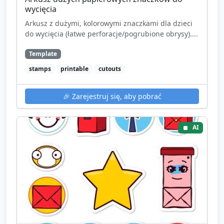
wycięcia
Arkusz z dużymi, kolorowymi znaczkami dla dzieci
do wycięcia (łatwe perforacje/pogrubione obrysy)....
Template
stamps
printable
cutouts
🎉
Zarejestruj się, aby pobrać
AI